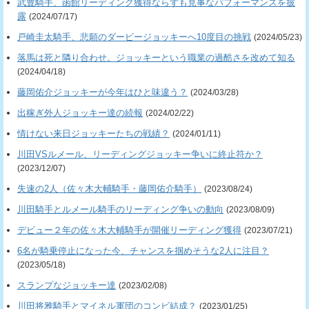
武豊騎手、函館リーディング獲得ならずも見事なパフォーマンスを披
露
(2024/07/17)
戸崎圭太騎手、悲願のダービージョッキーへ10度目の挑戦
(2024/05/23)
落馬は死と隣り合わせ。ジョッキーという職業の過酷さを改めて知る
(2024/04/18)
藤岡佑介ジョッキーが今年はひと味違う？
(2024/03/28)
出稼ぎ外人ジョッキー達の続報
(2024/02/22)
情けない来日ジョッキーたちの戦績？
(2024/01/11)
川田VSルメール、リーディングジョッキー争いに終止符か？
(2023/12/07)
失速の2人（佐々木大輔騎手・藤岡佑介騎手）
(2023/08/24)
川田騎手とルメール騎手のリーディング争いの動向
(2023/08/09)
デビュー２年の佐々木大輔騎手が開催リーディング獲得
(2023/07/21)
6名が騎乗停止になった今、チャンスを掴めそうな2人に注目？
(2023/05/18)
スランプなジョッキー達
(2023/02/08)
川田将雅騎手とマイネル軍団のコンビ結成？
(2023/01/25)