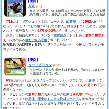
【優良】
原点
(415)
玄人でも満足できる無料コンテンツが充実している競
馬予想サイト。提供される予想にも読み応えのある納
得の見解
が載っている。
7/11
には、
ギアショット
(120pt)
コースで、
函館7R
にて
316倍
の配当と
なった
(24点)
。いつもの如く400円での購入が推奨されていたので、記載
どおりに馬券購入したら
12万 6400円
の払い戻しとなった。
「原点」は独自の無料コンテンツ「
重賞原点
」をはじめ、
無料予想でさ
え
、根拠のある
信頼できる見解
が常に載っている。
地方競馬での回収率も良好
だ。見た目は地味だが、今後も注目したい予
想サイトである。
【優良】
ターフビジョン
(1125)
トレセンリアルリポートは必見だ。 Yahoo!ウォレッ
ト認定されてている。
6/28
に提供された｢
エコノミープラン
｣というプランで、
小倉8R
にて
340.5倍
の的中。1点あたり最大の500円で購入していたら
23万 8350円
の
獲得となった。
ターフビジョンの
無料予想
の長期検証時の結果は
回収率130%
だった。タ
ーフビジョンでは
美浦・栗東のトレセン取材レポート
を画像付きで公開
している。新聞では得られない貴重な情報を提供することができるのも
凄いことだ｡