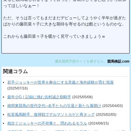
ってほしいなぁー！
ただ、そうは言ってもまだまだデビューしてようやく半年が過ぎた
ばかりの藤田菜々子に大きな期待を寄せるのは酷というものかな。
これからも藤田菜々子を暖かく見守っていきましょうｗ
優良競馬予想サイトを探すなら、
競馬検証.com
関連コラム
若手ジョッキーが世界を舞台にする意義と海外経験が育む視座
(2025/07/16)
最年少GⅠ記録に挑む吉村誠之助騎手
(2025/05/08)
南関東競馬の世代交代─名手たちの引退と新たな幕開け
(2025/04/03)
松若風馬騎手、復帰戦でデルマソトカゲと再タッグ
(2025/02/05)
相次ぐジョッキーの不祥事と、問われるモラル
(2024/08/15)