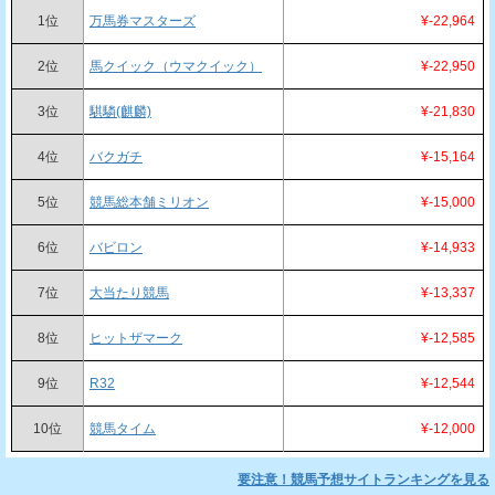
1位
万馬券マスターズ
¥-22,964
2位
馬クイック（ウマクイック）
¥-22,950
3位
騏驎(麒麟)
¥-21,830
4位
バクガチ
¥-15,164
5位
競馬総本舗ミリオン
¥-15,000
6位
バビロン
¥-14,933
7位
大当たり競馬
¥-13,337
8位
ヒットザマーク
¥-12,585
9位
R32
¥-12,544
10位
競馬タイム
¥-12,000
要注意！競馬予想サイトランキングを見る