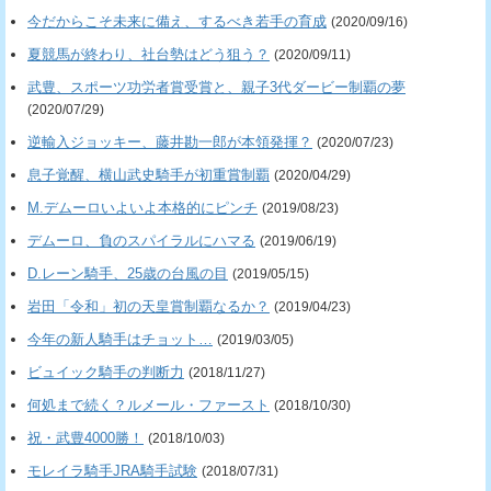
今だからこそ未来に備え、するべき若手の育成
(2020/09/16)
夏競馬が終わり、社台勢はどう狙う？
(2020/09/11)
武豊、スポーツ功労者賞受賞と、親子3代ダービー制覇の夢
(2020/07/29)
逆輸入ジョッキー、藤井勘一郎が本領発揮？
(2020/07/23)
息子覚醒、横山武史騎手が初重賞制覇
(2020/04/29)
M.デムーロいよいよ本格的にピンチ
(2019/08/23)
デムーロ、負のスパイラルにハマる
(2019/06/19)
D.レーン騎手、25歳の台風の目
(2019/05/15)
岩田「令和」初の天皇賞制覇なるか？
(2019/04/23)
今年の新人騎手はチョット…
(2019/03/05)
ビュイック騎手の判断力
(2018/11/27)
何処まで続く？ルメール・ファースト
(2018/10/30)
祝・武豊4000勝！
(2018/10/03)
モレイラ騎手JRA騎手試験
(2018/07/31)