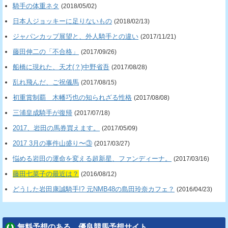
騎手の体重ネタ
(2018/05/02)
日本人ジョッキーに足りないもの
(2018/02/13)
ジャパンカップ展望と、外人騎手との違い
(2017/11/21)
藤田伸二の「不合格」
(2017/09/26)
船橋に現れた、天才(？)中野省吾
(2017/08/28)
乱れ飛んだ、ご祝儀馬
(2017/08/15)
初重賞制覇 木幡巧也の知られざる性格
(2017/08/08)
三浦皇成騎手が復帰
(2017/07/18)
2017、岩田の馬券買えます。
(2017/05/09)
2017 3月の事件山盛り〜③
(2017/03/27)
悩める岩田の運命を変える超新星、ファンディーナ。
(2017/03/16)
藤田七菜子の最近は？
(2016/08/12)
どうした岩田康誠騎手!? 元NMB48の島田玲奈カフェ？
(2016/04/23)
無料予想のある、優良競馬予想サイト