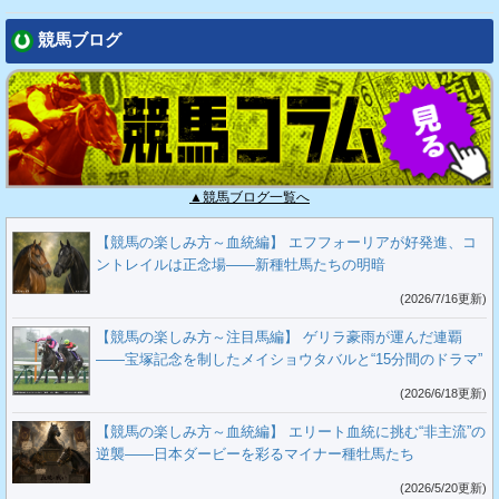
競馬ブログ
▲競馬ブログ一覧へ
【競馬の楽しみ方～血統編】 エフフォーリアが好発進、コ
ントレイルは正念場――新種牡馬たちの明暗
(2026/7/16更新)
【競馬の楽しみ方～注目馬編】 ゲリラ豪雨が運んだ連覇
――宝塚記念を制したメイショウタバルと“15分間のドラマ”
(2026/6/18更新)
【競馬の楽しみ方～血統編】 エリート血統に挑む“非主流”の
逆襲――日本ダービーを彩るマイナー種牡馬たち
(2026/5/20更新)