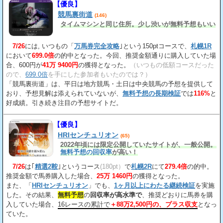
【優良】
競馬裏街道
(146)
タイムマシンと同じ住所。少し渋いが無料予想もいい
7/26
には, いつもの「
万馬券完全攻略
｣という150ptコースで、
札幌1R
において
699.0倍
の的中となった。今回、推奨金額通りに購入していた場
合、600円が
41万 9400円
の獲得となった。
（いつもの低額コースだった
ので、
699.0倍
を手にした参加者もいたのでは？）
「競馬裏街道」は、平日は地方競馬・土日は中央競馬の予想を提供して
おり、予想見解は添えられていないが、
無料予想の長期検証
では
116%
と
好成績。引き続き注目の予想サイトだ。
【優良】
HRIセンチュリオン
(65)
2022年頃には限定公開していたサイトが、一般公開。
無料予想の回収率
が高い！
7/26
は｢
精選2鞍
｣というコース
(180pt）
で
札幌2R
にて
279.4倍
の的中。
推奨金額で馬券購入した場合、
25万 1460円
の獲得となった。
また、「
HRIセンチュリオン
」でも、
1ヶ月以上にわたる継続検証
を実施
した。その結果、
無料予想
の
回収率が高水準で
、推奨どおりに馬券を購
入していた場合、
16レースの累計で
＋88万2,500円の、プラス収支
となっ
ていた。