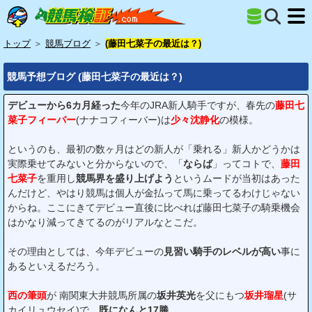
トップ
＞
競馬ブログ
＞
(藤田七菜子の最近は？)
競馬予想ブログ (藤田七菜子の最近は？)
デビューから6カ月経った
今年のJRA新人騎手ですが、春先の
藤田七
菜子フィーバー
(ナナコフィーバー)は
少々沈静化
の模様。
というのも、最初の数ヶ月はどの新人が「乗れる」新人かどうかは
実際乗せてみないと分からないので、「
ならば
」ってコトで、
藤田
七菜子
を重用し
競馬界を盛り上げよう
というムードが当初はあった
んだけど、やはり競馬は個人が金払って馬に乗ってるわけじゃない
からね。ここにきてデビュー直後に比べれば藤田七菜子の騎乗機会
はかなり減ってきてるのがリアルなとこだ。
その理由としては、今年デビューの
見習い騎手のレベルが高い
事に
あるといえるだろう。
西の筆頭
が 南関東大井競馬所属の
坂井英光
を父にもつ
坂井瑠星
(サ
カイリュウセイ)で、
既になんと17勝。