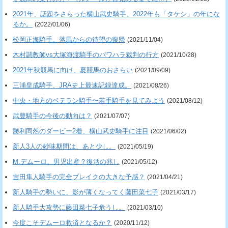
2021年、話題をさらった横山武史騎手、2022年も「タケシ」の年にな
るか。
(2022/01/06)
松岡正海騎手、落馬からの待望の復帰
(2021/11/04)
木村調教師vs大塚海渡騎手のパワハラ裁判の行方
(2021/10/28)
2021年秋競馬に向け、夏競馬のおさらい
(2021/09/09)
三浦皇成騎手、JRA史上最速記録達成。
(2021/08/26)
中央・地方のベテラン騎手〜若手騎手を見てみよう
(2021/08/12)
武豊騎手の今後の動向は？
(2021/07/07)
勝利同然のダービー2着、横山武史騎手に注目
(2021/06/02)
新人3人の妙味期間は、あと少し。
(2021/05/19)
M.デムーロ、男児出産？復活の兆し
(2021/05/12)
吉田隼人騎手の完全ブレイクの大きな予感？
(2021/04/21)
新人騎手の勢いに、影が薄くなってく藤田菜七子
(2021/03/17)
新人騎手大攻勢に藤田菜七子危うし。
(2021/03/10)
今度こそデムーロ救済となるか？
(2020/11/12)