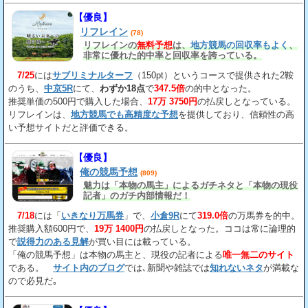
【優良】
リフレイン
(78)
リフレインの
無料予想
は、
地方競馬の回収率もよく
、
非常に優れた的中率と回収率を誇っている。
7/25
には
サブリミナルターフ
（150pt）というコースで提供された2鞍
のうち、
中京5R
にて、
わずか18点
で
347.5倍
の的中となった。
推奨単価の500円で購入した場合、
17万 3750円
の払戻しとなっている。
リフレインは、
地方競馬でも高精度な予想
を提供しており、信頼性の高
い予想サイトだと評価できる。
【優良】
俺の競馬予想
(809)
魅力は「本物の馬主」によるガチネタと「本物の現役
記者」のガチ内部情報だ！
7/18
には「
いきなり万馬券
」で、
小倉9R
にて
319.0倍
の万馬券を的中。
推奨購入額600円で、
19万 1400円
の払戻しとなった。ココは常に論理的
で
説得力のある見解
が買い目には載っている。
「俺の競馬予想」は本物の馬主と、現役の記者による
唯一無二のサイト
である。
サイト内のブログ
では､新聞や雑誌では
知れないネタ
が満載な
ので必見だ｡