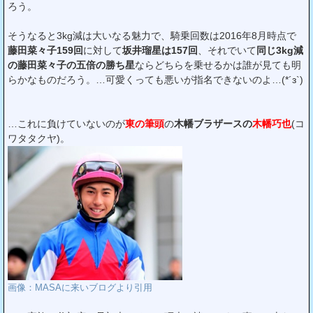
ろう。
そうなると3kg減は大いなる魅力で、騎乗回数は2016年8月時点で
藤田菜々子159回
に対して
坂井瑠星は157回
、それでいて
同じ3kg減
の藤田菜々子の五倍の勝ち星
ならどちらを乗せるかは誰が見ても明
らかなものだろう。…可愛くっても悪いが指名できないのよ…(*´з`)
…これに負けていないのが
東の筆頭
の
木幡ブラザースの
木幡巧也
(コ
ワタタクヤ)。
画像：MASAに来いブログより引用