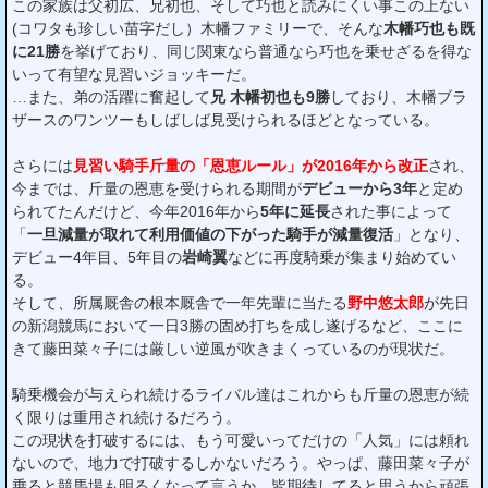
この家族は父初広、兄初也、そして巧也と読みにくい事この上ない
(コワタも珍しい苗字だし）木幡ファミリーで、そんな
木幡巧也も既
に21勝
を挙げており、同じ関東なら普通なら巧也を乗せざるを得な
いって有望な見習いジョッキーだ。
…また、弟の活躍に奮起して
兄 木幡初也も9勝
しており、木幡ブラ
ザースのワンツーもしばしば見受けられるほどとなっている。
さらには
見習い騎手斤量の「恩恵ルール」が2016年から改正
され、
今までは、斤量の恩恵を受けられる期間が
デビューから3年
と定め
られてたんだけど、今年2016年から
5年に延長
された事によって
「
一旦減量が取れて利用価値の下がった騎手が減量復活
」となり、
デビュー4年目、5年目の
岩崎翼
などに再度騎乗が集まり始めてい
る。
そして、所属厩舎の根本厩舎で一年先輩に当たる
野中悠太郎
が先日
の新潟競馬において一日3勝の固め打ちを成し遂げるなど、ここに
きて藤田菜々子には厳しい逆風が吹きまくっているのが現状だ。
騎乗機会が与えられ続けるライバル達はこれからも斤量の恩恵が続
く限りは重用され続けるだろう。
この現状を打破するには、もう可愛いってだけの「人気」には頼れ
ないので、地力で打破するしかないだろう。やっぱ、藤田菜々子が
乗ると競馬場も明るくなって言うか、皆期待してると思うから頑張