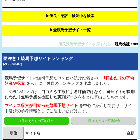
▶︎優良・悪評・検証中を検索
▶︎全競馬予想サイト一覧
優良競馬予想サイトを探すなら、
競馬検証.com
要注意！競馬予想サイトランキング
(2026/08/07)
競馬予想サイト
の無料予想だけを使い続けた場合の、
1日あたりの平均
賭金や収支
をもとに、独自のランキングを作成しました。
このランキングは、
口コミや主観による評価ではなく、当サイトが長期
にわたり無料予想を検証した実測データ
をもとに算出したものです。
マイナス収支が目立った競馬予想サイト
を中心に紹介しており、サイ
ト選びの参考情報としてご活用いただけます。
1日1Rあたりの平均収支
1日1Rあたりの平均賭金
順位
サイト名
金額