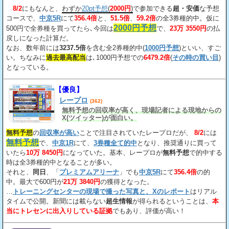
8/2
にもなんと、
わずか
20pt予想
(
2000円
)
で参加できる
超・安価
な予想
コースで、
中京5R
にて
356.4倍
と、
51.5倍
、
59.2倍
の全3券種的中。仮に
2000円予想
500円で全券種を買ってたら､今回は
で、
23万 3550円
の払
戻しになった計算だ。
なお、数年前には
3237.5倍
を含む全2券種的中(
1000円予想
)といい、すご
い。ちなみに
過去最高配当
は､1000円予想での
6479.2倍
(
その時の買い目
)
となっている。
【優良】
レープロ
(362)
無料予想の回収率が高く、現場記者による現地からの
X(ツイッター)が面白い。
無料予想
の
回収率が高い
ことで注目されていたレープロだが、
8/2
には
無料予想
で、
中京1R
にて、
3券種全て的中
となり、推奨通りに買って
いたら
10万 8450円
になっていた。基本、レープロが
無料予想
で的中する
時は全3券種的中となることが多い。
それと、
同日
、「
プレミアムアリーナ
」でも
中京5R
にて
356.4倍
の的
中。最大で600円が
21万 3840円
の獲得となった。
…
トレーニングセンターの現場で撮った写真と、Xのレポート
はリアル
タイムで公開。新聞には載らない
超生情報
が得られるということは、
本
当にトレセンに出入りしている証拠
でもあり、評価が高い！