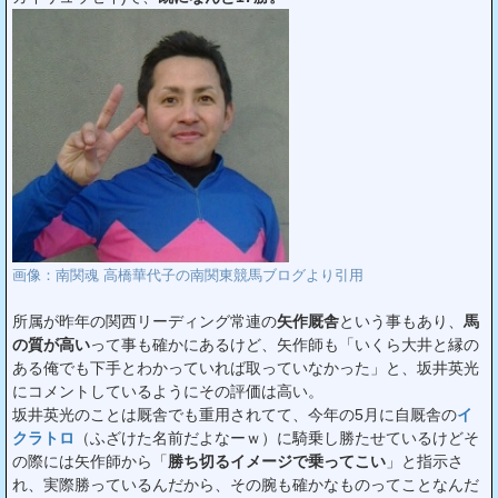
画像：南関魂 高橋華代子の南関東競馬ブログより引用
所属が昨年の関西リーディング常連の
矢作厩舎
という事もあり、
馬
の質が高い
って事も確かにあるけど、矢作師も「いくら大井と縁の
ある俺でも下手とわかっていれば取っていなかった」と、坂井英光
にコメントしているようにその評価は高い。
坂井英光のことは厩舎でも重用されてて、今年の5月に自厩舎の
イ
クラトロ
（ふざけた名前だよなーｗ）に騎乗し勝たせているけどそ
の際には矢作師から「
勝ち切るイメージで乗ってこい
」と指示さ
れ、実際勝っているんだから、その腕も確かなものってことなんだ