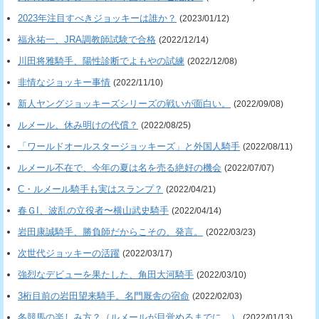
2023年注目すべきジョッキーは誰か？
(2023/01/12)
福永祐一、JRA調教師試験で合格
(2022/12/14)
川田将雅騎手、陽性診断でよもやの試練
(2022/12/08)
非情なジョッキー事情
(2022/11/10)
新人ヤングジョッキーズシリーズの戦いが面白い。
(2022/09/08)
ルメール、休み明けの代償？
(2022/08/25)
「ワールドオールスタージョッキーズ」と外国人騎手
(2022/08/11)
ルメール不在で、今年の夏は名を売る絶好の機会
(2022/07/07)
C・ルメール騎手も実はスランプ？
(2022/04/21)
春ＧI、波乱の立役者〜横山武史騎手
(2022/04/14)
岩田康誠騎手、勝負師だからこその、発言。
(2022/03/23)
次世代ジョッキーの活躍
(2022/03/17)
強烈なデビューを果たした、角田大河騎手
(2022/03/10)
3桁目前の岩田望来騎手。名門厩舎の宿命
(2022/02/03)
冬競馬の楽しみ方？（ルメールが目覚めるまでに…）
(2022/01/13)