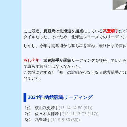
ここ最近、
夏競馬は北海道を拠点
にしている
武豊騎手
だが
タイルだった。そのため、北海道シリーズでのリーディン
しかし、今年は開幕週から勝ち星を重ね、最終日まで首位
もし今年
、
武豊騎手が函館リーディング
を獲得していたら
で譲らず戴冠とはならなかった。
この域に達すると「初」の記録が少なくなる武豊騎手だけ
びていた。
2024年 函館競馬リーディング
1位 横山武史騎手
(13-14-14-50 (91))
2位 佐々木大輔騎手
(12-11-17-77 (117))
3位 武豊騎手
(12-9-8-36 (65))