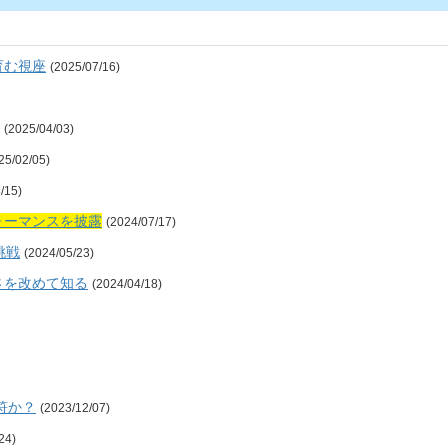
育む視座
(2025/07/16)
(2025/04/03)
25/02/05)
/15)
ォーマンスを披露
(2024/07/17)
挑戦
(2024/05/23)
さを改めて知る
(2024/04/18)
符か？
(2023/12/07)
24)