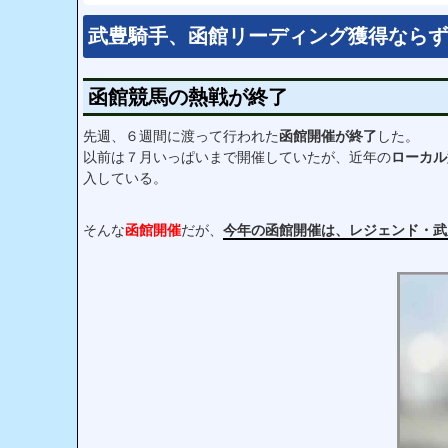
武豊騎手、函館リーディング獲得ならず
函館競馬の熱戦が終了
先週、６週間に渡って行われた
函館開催が終了
した。
以前は７月いっぱいまで開催していたが、近年の
ローカル
入している。
そんな
函館開催
だが、
今年の函館開催は、レジェンド・武