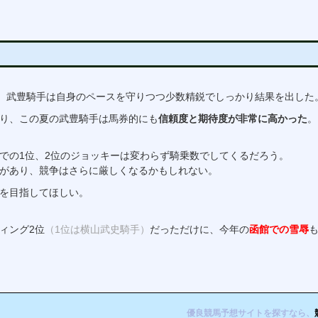
し、武豊騎手は自身のペースを守りつつ少数精鋭でしっかり結果を出した
り、この夏の武豊騎手は馬券的にも
信頼度と期待度が非常に高かった
。
での1位、2位のジョッキーは変わらず騎乗数でしてくるだろう。
があり、競争はさらに厳しくなるかもしれない。
を目指してほしい。
ィング2位
（1位は横山武史騎手）
だっただけに、今年の
函館での雪辱
優良競馬予想サイトを探すなら、