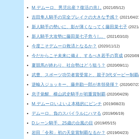
M.デムーロ、男児出産？復活の兆し
(2021/05/12)
吉田隼人騎手の完全ブレイクの大きな予感？
(2021/04/2
新人騎手の勢いに、影が薄くなってく藤田菜七子
(2021
新人騎手大攻勢に藤田菜七子危うし。
(2021/03/10)
今度こそデムーロ救済となるか？
(2020/11/12)
今だからこそ未来に備え、するべき若手の育成
(2020/09
夏競馬が終わり、社台勢はどう狙う？
(2020/09/11)
武豊、スポーツ功労者賞受賞と、親子3代ダービー制覇
逆輸入ジョッキー、藤井勘一郎が本領発揮？
(2020/07/2
息子覚醒、横山武史騎手が初重賞制覇
(2020/04/29)
M.デムーロいよいよ本格的にピンチ
(2019/08/23)
デムーロ、負のスパイラルにハマる
(2019/06/19)
D.レーン騎手、25歳の台風の目
(2019/05/15)
岩田「令和」初の天皇賞制覇なるか？
(2019/04/23)