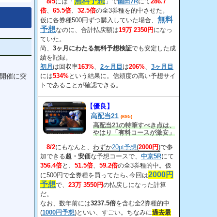
無料予想
は、1回目の回収率が163%、
8/5
には「
」で
園田7R
にて
286.7
2回目が206%、3回目が534%
倍
、
65.5倍
、
32.5倍
の全3券種を的中させた。
だ。
無料
仮に各券種500円ずつ購入していた場合、
予想
なのに、合計払戻額は
19万 2350円
になっ
ていた。
尚、
3ヶ月にわたる無料予想検証
でも安定した成
績を記録。
初月
は回収率
163%
、
2ヶ月目
は
206%
、
3ヶ月目
開催に突
には
534%
という結果に。信頼度の高い予想サイ
トであることが確認できる。
【優良】
高配当21
(695)
高配当21の特筆すべき点は、
やはり「有料コースが激安」
というところだろう。
8/2
にもなんと、
わずか
20pt予想
(
2000円
)
で参
加できる
超・安価
な予想コースで、
中京5R
にて
356.4倍
と、
51.5倍
、
59.2倍
の全3券種的中。仮
2000円
に500円で全券種を買ってたら､今回は
予想
で、
23万 3550円
の払戻しになった計算
だ。
なお、数年前には
3237.5倍
を含む全2券種的中
(
1000円予想
)といい、すごい。ちなみに
過去最