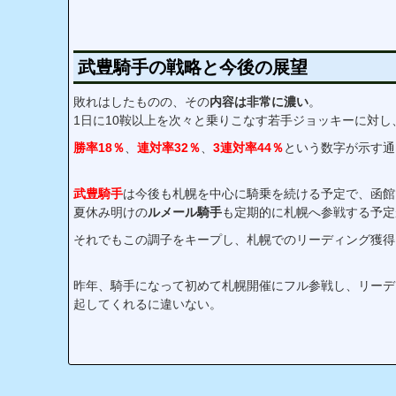
武豊騎手の戦略と今後の展望
敗れはしたものの、その
内容は非常に濃い
。
1日に10鞍以上を次々と乗りこなす若手ジョッキーに対
勝率18％
、
連対率32％
、
3連対率44％
という数字が示す通
武豊騎手
は今後も札幌を中心に騎乗を続ける予定で、函館
夏休み明けの
ルメール騎手
も定期的に札幌へ参戦する予定
それでもこの調子をキープし、札幌でのリーディング獲得
昨年、騎手になって初めて札幌開催にフル参戦し、リーデ
起してくれるに違いない。