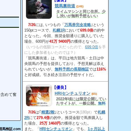
【優良】
競馬裏街道
(146)
タイムマシンと同じ住所。少
し渋いが無料予想もいい
7/26
には, いつもの「
万馬券完全攻略
｣という
150ptコースで、
札幌1R
において
699.0倍
の的中
となった。今回、推奨金額通りに購入していた
。
場合、600円が
41万 9400円
の獲得となった。
（いつもの低額コースだったので、
699.0倍
を手
にした参加者もいたのでは？）
「競馬裏街道」は、平日は地方競馬・土日は中
央競馬の予想を提供しており、予想見解は添え
られていないが、
無料予想の長期検証
では
116%
と好成績。引き続き注目の予想サイトだ。
【優良】
HRIセンチュリオン
も含めて奮
(65)
2022年頃には限定公開してい
たサイトが、一般公開。
無料
予想の回収率
が高い！
7/26
は｢
精選2鞍
｣というコース
(180pt）
で
札幌
2R
にて
279.4倍
の的中。推奨金額で馬券購入し
た場合、
25万 1460円
の獲得となった。
また、「
HRIセンチュリオン
」でも、
1ヶ月以上
競馬検証.com