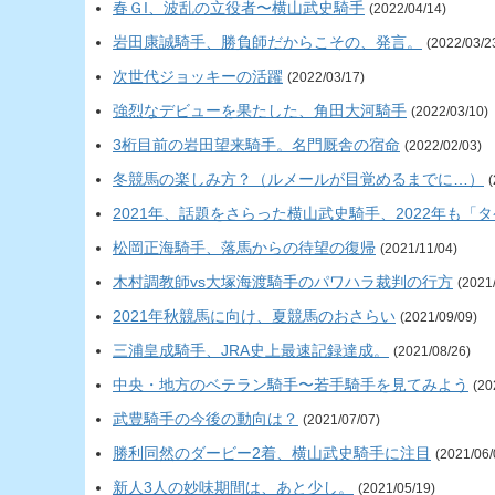
春ＧI、波乱の立役者〜横山武史騎手
(2022/04/14)
岩田康誠騎手、勝負師だからこその、発言。
(2022/03/2
次世代ジョッキーの活躍
(2022/03/17)
強烈なデビューを果たした、角田大河騎手
(2022/03/10)
3桁目前の岩田望来騎手。名門厩舎の宿命
(2022/02/03)
冬競馬の楽しみ方？（ルメールが目覚めるまでに…）
(
2021年、話題をさらった横山武史騎手、2022年も「
松岡正海騎手、落馬からの待望の復帰
(2021/11/04)
木村調教師vs大塚海渡騎手のパワハラ裁判の行方
(2021
2021年秋競馬に向け、夏競馬のおさらい
(2021/09/09)
三浦皇成騎手、JRA史上最速記録達成。
(2021/08/26)
中央・地方のベテラン騎手〜若手騎手を見てみよう
(20
武豊騎手の今後の動向は？
(2021/07/07)
勝利同然のダービー2着、横山武史騎手に注目
(2021/06/
新人3人の妙味期間は、あと少し。
(2021/05/19)