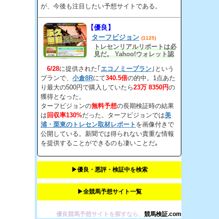
が、今後も注目したい予想サイトである。
【優良】
ターフビジョン
(1125)
トレセンリアルリポートは必
見だ。 Yahoo!ウォレット認
定されてている。
6/28
に提供された｢
エコノミープラン
｣という
プランで、
小倉8R
にて
340.5倍
の的中。1点あた
り最大の500円で購入していたら
23万 8350円
の
獲得となった。
ターフビジョンの
無料予想
の長期検証時の結果
は
回収率130%
だった。ターフビジョンでは
美
浦・栗東のトレセン取材レポート
を画像付きで
公開している。新聞では得られない貴重な情報
を提供することができるのも凄いことだ｡
▶︎優良・悪評・検証中を検索
▶︎全競馬予想サイト一覧
優良競馬予想サイトを探すなら、
競馬検証.com