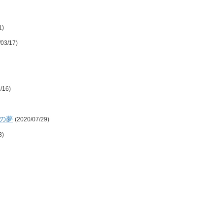
1)
/03/17)
/16)
の夢
(2020/07/29)
3)