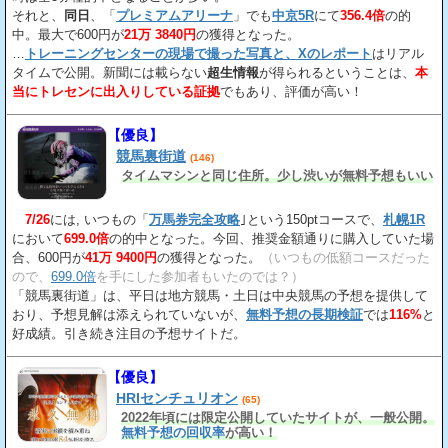
それと、
同日
、「
プレミアムアリーナ
」でも
中京5R
にて
356.4倍
の的
中。最大で600円が
21万 3840円
の獲得となった。
…
トレーニングセンターの現場で撮った写真と、Xのレポート
はリアル
タイムで公開。新聞には載らない
超生情報
が得られるということは、
本
当にトレセンに出入りしている証拠
でもあり、評価が高い！
【優良】
競馬裏街道
(146)
タイムマシンと同じ住所。少し渋いが無料予想もいい
7/26
には, いつもの「
万馬券完全攻略
｣という150ptコースで、
札幌1R
において
699.0倍
の的中となった。今回、推奨金額通りに購入していた場
合、600円が
41万 9400円
の獲得となった。
（いつもの低額コースだった
ので、
699.0倍
を手にした参加者もいたのでは？）
「競馬裏街道」は、平日は地方競馬・土日は中央競馬の予想を提供して
おり、予想見解は添えられていないが、
無料予想の長期検証
では
116%
と
好成績。引き続き注目の予想サイトだ。
【優良】
HRIセンチュリオン
(65)
2022年頃には限定公開していたサイトが、一般公開。
無料予想の回収率
が高い！