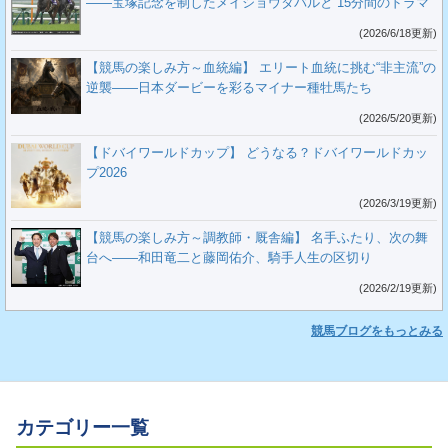
――宝塚記念を制したメイショウタバルと“15分間のドラマ”
(2026/6/18更新)
【競馬の楽しみ方～血統編】 エリート血統に挑む“非主流”の
逆襲――日本ダービーを彩るマイナー種牡馬たち
(2026/5/20更新)
【ドバイワールドカップ】 どうなる？ドバイワールドカッ
プ2026
(2026/3/19更新)
【競馬の楽しみ方～調教師・厩舎編】 名手ふたり、次の舞
台へ――和田竜二と藤岡佑介、騎手人生の区切り
(2026/2/19更新)
競馬ブログをもっとみる
カテゴリー一覧