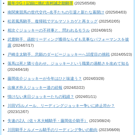
最年少GⅠ記録に挑む吉村誠之助騎手
(2025/05/08)
南関東競馬の世代交代─名手たちの引退と新たな幕開け
(2025/04/03)
松若風馬騎手、復帰戦でデルマソトカゲと再タッグ
(2025/02/05)
相次ぐジョッキーの不祥事と、問われるモラル
(2024/08/15)
武豊騎手、函館リーディング獲得ならずも見事なパフォーマンスを披
露
(2024/07/17)
戸崎圭太騎手、悲願のダービージョッキーへ10度目の挑戦
(2024/05/23)
落馬は死と隣り合わせ。ジョッキーという職業の過酷さを改めて知る
(2024/04/18)
藤岡佑介ジョッキーが今年はひと味違う？
(2024/03/28)
出稼ぎ外人ジョッキー達の続報
(2024/02/22)
情けない来日ジョッキーたちの戦績？
(2024/01/11)
川田VSルメール、リーディングジョッキー争いに終止符か？
(2023/12/07)
失速の2人（佐々木大輔騎手・藤岡佑介騎手）
(2023/08/24)
川田騎手とルメール騎手のリーディング争いの動向
(2023/08/09)