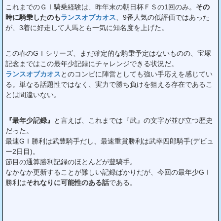
これまでのＧⅠ騎乗経験は、昨年末の朝日杯ＦＳの1回のみ。
その
時に騎乗したのも
ランスオブカオス
、9番人気の低評価ではあった
が、3着に好走して人馬とも一気に知名度を上げた。
この春のGⅠシリーズ、まだ確定的な騎乗予定はないものの、宝塚
記念まではこの最年少記録にチャレンジできる状況だ。
ランスオブカオス
とのコンビに陣営としても強い手応えを感じてい
る。単なる話題性ではなく、実力で勝ち負けを狙える存在であるこ
とは間違いない。
『最年少記録』
と言えば、これまでは『武』の文字が並び立つ歴史
だった。
最速GⅠ勝利は武豊騎手だし、最速重賞勝利は武幸四郎騎手(デビュ
ー2日目)。
節目の通算勝利記録のほとんどが豊騎手。
なかなか更新することが難しい記録ばかりだが、今回の最年少GⅠ
勝利は
それなりに可能性のある話
である。