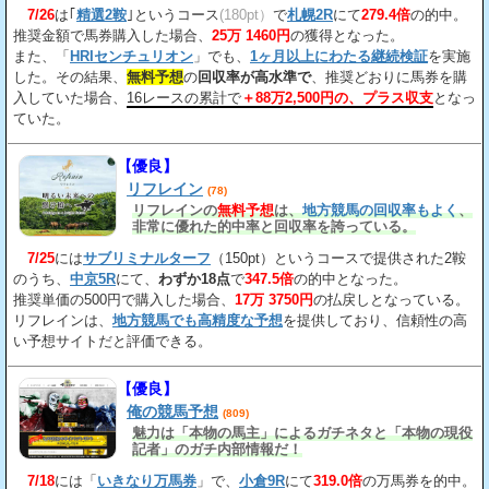
7/26
は｢
精選2鞍
｣というコース
(180pt）
で
札幌2R
にて
279.4倍
の的中。
推奨金額で馬券購入した場合、
25万 1460円
の獲得となった。
また、「
HRIセンチュリオン
」でも、
1ヶ月以上にわたる継続検証
を実施
した。その結果、
無料予想
の
回収率が高水準で
、推奨どおりに馬券を購
入していた場合、
16レースの累計で
＋88万2,500円の、プラス収支
となっ
ていた。
【優良】
リフレイン
(78)
リフレインの
無料予想
は、
地方競馬の回収率もよく
、
非常に優れた的中率と回収率を誇っている。
7/25
には
サブリミナルターフ
（150pt）というコースで提供された2鞍
のうち、
中京5R
にて、
わずか18点
で
347.5倍
の的中となった。
推奨単価の500円で購入した場合、
17万 3750円
の払戻しとなっている。
リフレインは、
地方競馬でも高精度な予想
を提供しており、信頼性の高
い予想サイトだと評価できる。
【優良】
俺の競馬予想
(809)
魅力は「本物の馬主」によるガチネタと「本物の現役
記者」のガチ内部情報だ！
7/18
には「
いきなり万馬券
」で、
小倉9R
にて
319.0倍
の万馬券を的中。