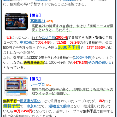
に。信頼度の高い予想サイトであることが確認できる。
【優良】
高配当21
(695)
高配当21の特筆すべき点は、やはり「有料コースが激
安」というところだろう。
8/2
にもなんと、
わずか
20pt予想
(
2000円
)
で参加できる
超・安価
な予想
コースで、
中京5R
にて
356.4倍
と、
51.5倍
、
59.2倍
の全3券種的中。仮に
2000円予想
500円で全券種を買ってたら､今回は
で、
23万 3550円
の払
戻しになった計算だ。
なお、数年前には
3237.5倍
を含む全2券種的中(
1000円予想
)といい、すご
い。ちなみに
過去最高配当
は､1000円予想での
6479.2倍
(
その時の買い目
)
となっている。
【優良】
レープロ
(362)
無料予想の回収率が高く、現場記者による現地からの
X(ツイッター)が面白い。
無料予想
の
回収率が高い
ことで注目されていたレープロだが、
8/2
には
無料予想
で、
中京1R
にて、
3券種全て的中
となり、推奨通りに買って
いたら
10万 8450円
になっていた。基本、レープロが
無料予想
で的中する
時は全3券種的中となることが多い。