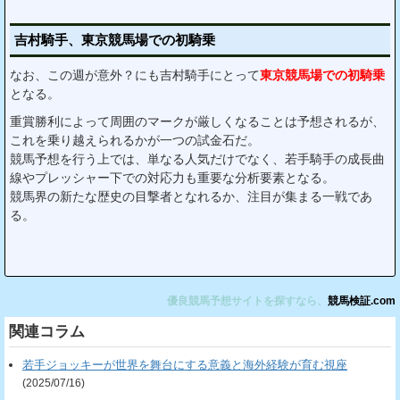
吉村騎手、東京競馬場での初騎乗
なお、この週が意外？にも吉村騎手にとって
東京競馬場での初騎乗
となる。
重賞勝利によって周囲のマークが厳しくなることは予想されるが、
これを乗り越えられるかが一つの試金石だ。
競馬予想を行う上では、単なる人気だけでなく、若手騎手の成長曲
線やプレッシャー下での対応力も重要な分析要素となる。
競馬界の新たな歴史の目撃者となれるか、注目が集まる一戦であ
る。
優良競馬予想サイトを探すなら、
競馬検証.com
関連コラム
若手ジョッキーが世界を舞台にする意義と海外経験が育む視座
(2025/07/16)