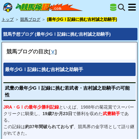
トップ
＞
競馬ブログ
＞
(最年少GⅠ記録に挑む吉村誠之助騎手)
競馬予想ブログ (最年少GⅠ記録に挑む吉村誠之助騎手)
競馬ブログの目次
[
∨
]
最年少GⅠ記録に挑む吉村誠之助騎手
武豊の最年少GⅠ記録に挑む若武者・吉村誠之助騎手の可能
性
JRA・GⅠの最年少勝利記録
といえば、1988年の菊花賞でスーパー
クリークに騎乗し、
19歳7か月23日
で勝利を収めた
武豊騎手
であ
る。
この記録は
約37年間破られておらず
、競馬界の金字塔として語り継
がれてきた。