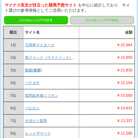
マイナス収支が目立った競馬予想サイト
を中心に紹介しており、サイ
ト選びの参考情報としてご活用いただけます。
1日1Rあたりの平均収支
1日1Rあたりの平均賭金
順位
サイト名
金額
1位
万馬券マスターズ
¥-22,964
2位
馬クイック（ウマクイック）
¥-22,950
3位
騏驎(麒麟)
¥-21,830
4位
バクガチ
¥-15,164
5位
競馬総本舗ミリオン
¥-15,000
6位
バビロン
¥-14,933
7位
大当たり競馬
¥-13,337
8位
ヒットザマーク
¥-12,585