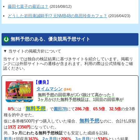
藤田七菜子の最近は？
(2016/08/12)
どうした岩田康誠騎手!? 元NMB48の島田玲奈カフェ？
(2016/04/23)
無料予想のある、優良競馬予想サイト
▼ 当サイトの掲載方針について
当サイトでは独自の検証結果に基づきサイトを紹介しています。掲載リ
ンクには外部サイトへの遷移が含まれます。利用の際は公式情報をご確
認ください。
【優良】
タイムマシン
(244)
無料予想の回収率がズバ抜けて高かった！
3ヶ月かけた無料予想検証は、1回目の回収率が
163%、2回目が206%、3回目が534%だ。
無料予想
8/5
には「
」で
園田7R
にて
286.7倍
、
65.5倍
、
32.5倍
の全3券
種を的中させた。
無料予想
仮に各券種500円ずつ購入していた場合、
なのに、合計払戻額
は
19万 2350円
になっていた。
尚、
3ヶ月にわたる無料予想検証
でも安定した成績を記録。
初月
は回収率
163%
、
2ヶ月目
は
206%
、
3ヶ月目
には
534%
という結果