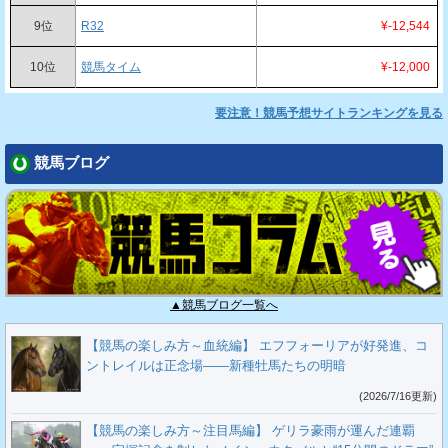
9位
R32
¥-12,544
10位
競馬タイム
¥-12,000
要注意！競馬予想サイトランキングを見る
競馬ブログ
▲競馬ブログ一覧へ
【競馬の楽しみ方～血統編】 エフフォーリアが好発進、コ
ントレイルは正念場――新種牡馬たちの明暗
(2026/7/16更新)
【競馬の楽しみ方～注目馬編】 ゲリラ豪雨が運んだ連覇