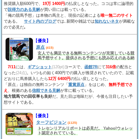
推奨購入額600円で、
19万 1400円
の払戻しとなった。ココは常に論理的
で
説得力のある見解
が買い目には載っている。
「俺の競馬予想」は本物の馬主と、現役の記者による
唯一無二のサイト
である。
サイト内のブログ
では､新聞や雑誌では
知れないネタ
が満載な
ので必見だ｡
【優良】
原点
(415)
玄人でも満足できる無料コンテンツが充実している競
馬予想サイト。提供される予想にも読み応えのある納
得の見解
が載っている。
7/11
には、
ギアショット
(120pt)
コースで、
函館7R
にて
316倍
の配当と
なった
(24点)
。いつもの如く400円での購入が推奨されていたので、記載
どおりに馬券購入したら
12万 6400円
の払い戻しとなった。
「原点」は独自の無料コンテンツ「
重賞原点
」をはじめ、
無料予想でさ
え
、根拠のある
信頼できる見解
が常に載っている。
地方競馬での回収率も良好
だ。見た目は地味だが、今後も注目したい予
想サイトである。
【優良】
ターフビジョン
(1125)
トレセンリアルリポートは必見だ。 Yahoo!ウォレッ
ト認定されてている。