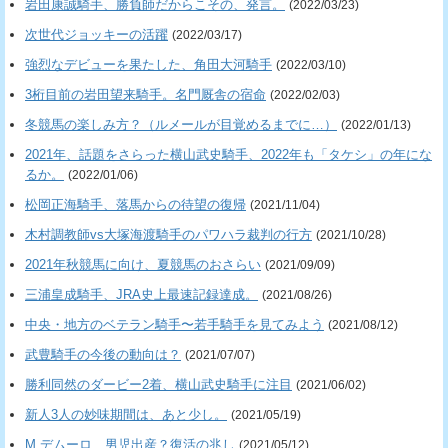
岩田康誠騎手、勝負師だからこその、発言。
(2022/03/23)
次世代ジョッキーの活躍
(2022/03/17)
強烈なデビューを果たした、角田大河騎手
(2022/03/10)
3桁目前の岩田望来騎手。名門厩舎の宿命
(2022/02/03)
冬競馬の楽しみ方？（ルメールが目覚めるまでに…）
(2022/01/13)
2021年、話題をさらった横山武史騎手、2022年も「タケシ」の年にな
るか。
(2022/01/06)
松岡正海騎手、落馬からの待望の復帰
(2021/11/04)
木村調教師vs大塚海渡騎手のパワハラ裁判の行方
(2021/10/28)
2021年秋競馬に向け、夏競馬のおさらい
(2021/09/09)
三浦皇成騎手、JRA史上最速記録達成。
(2021/08/26)
中央・地方のベテラン騎手〜若手騎手を見てみよう
(2021/08/12)
武豊騎手の今後の動向は？
(2021/07/07)
勝利同然のダービー2着、横山武史騎手に注目
(2021/06/02)
新人3人の妙味期間は、あと少し。
(2021/05/19)
M.デムーロ、男児出産？復活の兆し
(2021/05/12)