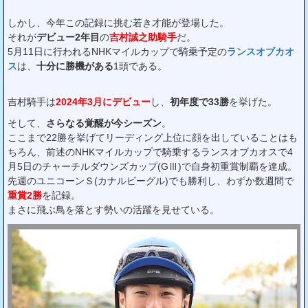
しかし、今年この記録に挑む若き才能が登場した。
それが
デビュー2年目
の
吉村誠之助騎手
だ。
5月11日に行われるNHKマイルカップで騎乗予定の
ランスオブカオ
ス
は、
十分に勝機がある
1頭である。
吉村騎手は
2024年3月にデビュー
し、
初年度で33勝
を挙げた。
そして、
さらなる覚醒が今シーズン
。
ここまで22勝を挙げてリーディング上位に顔を出していることはも
ちろん、前述のNHKマイルカップで騎乗するランスオブカオスで4
月5日のチャーチルダウンズカップ(GⅢ)で自身初重賞制覇を達成。
先週のユニコーンＳ(カナルビーグル)でも勝利し、わずか数週間で
重賞2勝
を記録。
まさに飛ぶ鳥を落とす勢いの活躍を見せている。