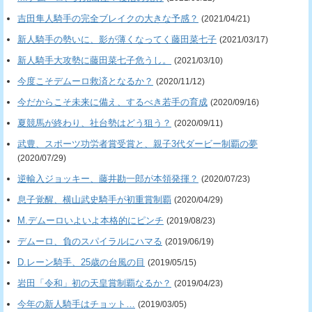
吉田隼人騎手の完全ブレイクの大きな予感？
(2021/04/21)
新人騎手の勢いに、影が薄くなってく藤田菜七子
(2021/03/17)
新人騎手大攻勢に藤田菜七子危うし。
(2021/03/10)
今度こそデムーロ救済となるか？
(2020/11/12)
今だからこそ未来に備え、するべき若手の育成
(2020/09/16)
夏競馬が終わり、社台勢はどう狙う？
(2020/09/11)
武豊、スポーツ功労者賞受賞と、親子3代ダービー制覇の夢
(2020/07/29)
逆輸入ジョッキー、藤井勘一郎が本領発揮？
(2020/07/23)
息子覚醒、横山武史騎手が初重賞制覇
(2020/04/29)
M.デムーロいよいよ本格的にピンチ
(2019/08/23)
デムーロ、負のスパイラルにハマる
(2019/06/19)
D.レーン騎手、25歳の台風の目
(2019/05/15)
岩田「令和」初の天皇賞制覇なるか？
(2019/04/23)
今年の新人騎手はチョット…
(2019/03/05)