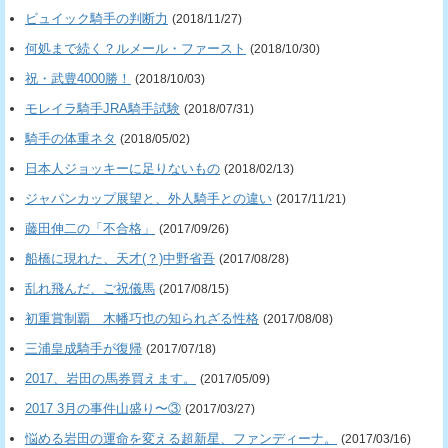
ビュイック騎手の判断力
(2018/11/27)
何処まで続く？ルメール・ファースト
(2018/10/30)
祝・武豊4000勝！
(2018/10/03)
モレイラ騎手JRA騎手試験
(2018/07/31)
騎手の体重ネタ
(2018/05/02)
日本人ジョッキーに足りないもの
(2018/02/13)
ジャパンカップ展望と、外人騎手との違い
(2017/11/21)
藤田伸二の「不合格」
(2017/09/26)
船橋に現れた、天才(？)中野省吾
(2017/08/28)
乱れ飛んだ、ご祝儀馬
(2017/08/15)
初重賞制覇 木幡巧也の知られざる性格
(2017/08/08)
三浦皇成騎手が復帰
(2017/07/18)
2017、岩田の馬券買えます。
(2017/05/09)
2017 3月の事件山盛り〜③
(2017/03/27)
悩める岩田の運命を変える超新星、ファンディーナ。
(2017/03/16)