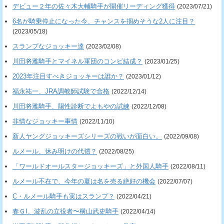
デビュー２年の佐々木大輔騎手が開催リーディング獲得
(2023/07/21)
6名が騎乗停止になった今、チャンスを掴めそうな2人に注目？
(2023/05/18)
スランプなジョッキー達
(2023/02/08)
川田将雅騎手とマイネル軍団のコンビ結成？
(2023/01/25)
2023年注目すべきジョッキーは誰か？
(2023/01/12)
福永祐一、JRA調教師試験で合格
(2022/12/14)
川田将雅騎手、陽性診断でよもやの試練
(2022/12/08)
非情なジョッキー事情
(2022/11/10)
新人ヤングジョッキーズシリーズの戦いが面白い。
(2022/09/08)
ルメール、休み明けの代償？
(2022/08/25)
「ワールドオールスタージョッキーズ」と外国人騎手
(2022/08/11)
ルメール不在で、今年の夏は名を売る絶好の機会
(2022/07/07)
C・ルメール騎手も実はスランプ？
(2022/04/21)
春ＧI、波乱の立役者〜横山武史騎手
(2022/04/14)