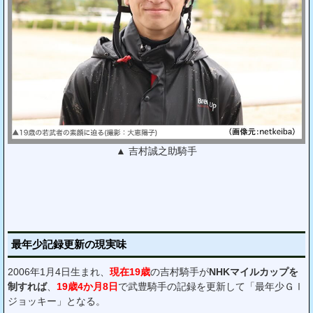
▲ 吉村誠之助騎手
最年少記録更新の現実味
2006年1月4日生まれ、
現在19歳
の吉村騎手が
NHKマイルカップを
制すれば
、
19歳4か月8日
で武豊騎手の記録を更新して「最年少ＧⅠ
ジョッキー」となる。