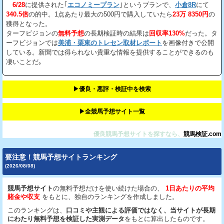
6/28
に提供された｢
エコノミープラン
｣というプランで、
小倉8R
にて
340.5倍
の的中。1点あたり最大の500円で購入していたら
23万 8350円
の
獲得となった。
ターフビジョンの
無料予想
の長期検証時の結果は
回収率130%
だった。タ
ーフビジョンでは
美浦・栗東のトレセン取材レポート
を画像付きで公開
している。新聞では得られない貴重な情報を提供することができるのも
凄いことだ｡
▶︎優良・悪評・検証中を検索
▶︎全競馬予想サイト一覧
優良競馬予想サイトを探すなら、
競馬検証.com
要注意！競馬予想サイトランキング
(2026/08/08)
競馬予想サイト
の無料予想だけを使い続けた場合の、
1日あたりの平均
賭金や収支
をもとに、独自のランキングを作成しました。
このランキングは、
口コミや主観による評価ではなく、当サイトが長期
にわたり無料予想を検証した実測データ
をもとに算出したものです。