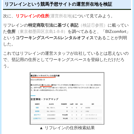
リフレインという競馬予想サイトの運営所在地を検証
次に、
リフレインの住所
(運営所在地)
について見てみよう。
リフレインの
特定商取引法に基づく表記
（検証①参照）
に載ってい
た
住所
（東京都墨田区京島1-8-8）
を調べてみると、「BIZcomfort」
という
コワーキングスペース
&
レンタルオフィス
であることが判明
した。
これではリフレインの運営スタッフが出社しているとは思えないの
で、登記用の住所としてワーキングスペースを登録しただけだろ
う。
▲ リフレインの住所検索結果