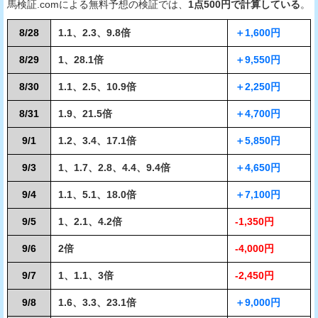
馬検証.comによる無料予想の検証では、
1点500円で計算している
。
8/28
1.1、2.3、9.8倍
＋1,600円
8/29
1、28.1倍
＋9,550円
8/30
1.1、2.5、10.9倍
＋2,250円
8/31
1.9、21.5倍
＋4,700円
9/1
1.2、3.4、17.1倍
＋5,850円
9/3
1、1.7、2.8、4.4、9.4倍
＋4,650円
9/4
1.1、5.1、18.0倍
＋7,100円
9/5
1、2.1、4.2倍
-1,350円
9/6
2倍
-4,000円
9/7
1、1.1、3倍
-2,450円
9/8
1.6、3.3、23.1倍
＋9,000円