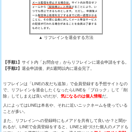
▲ リフレインを退会する方法
【手順1】
サイト内「お問合せ」からリフレインに退会申請をする。
【手順2】
退会申請後、約1週間以内に退会完了。
リフレインは「LINEの友だち追加」で会員登録する予想サイトなの
で、リフレインを退会したくなったらLINEを「ブロック」して「削
除」してしまえば良いのだが、
気になるのは個人情報
だ。
人によってはLINEは本名や、それに近いニックネームを使っている
ことが多い。
また、リフレインへの登録時にもメアドを共有して良いか？と聞か
れるが、LINEで会員登録をすると、LINEと紐づけた個人のメアドも