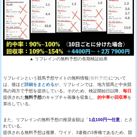
▲ リフレインの無料予想の長期検証結果
リフレインという競馬予想サイトの無料情報
(無料予想)
について
は、後ほど
詳細をまとめる
が、リフレインでは、地方競馬と中央競
馬の両方で予想を提供している。そのため、検証開始日以降、
毎日
提供された
無料予想
のキャプチャ画像を収集し、
的中率
や
回収率
を
算出している。
また、リフレインの無料予想の推奨金額は「
1点100円〜任意
」とさ
れている。
提供される無料予想は複勝、ワイド、3連複の3券種であるため、競