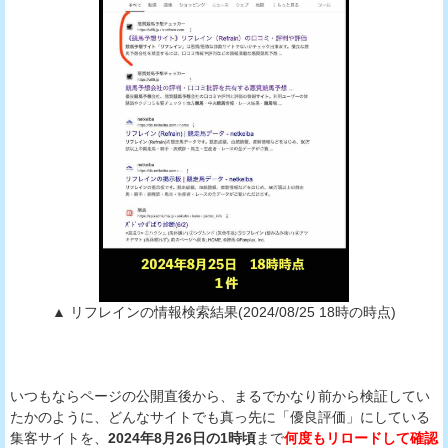
▲ リフレインの情報検索結果(2024/08/25 18時の時点)
いつもならページの公開直後から、まるでかなり前から検証してい
たかのように、どんなサイトでも真っ先に「優良評価」にしている
集客サイトを、
2024年8月26日の1時頃
まで
何度もリロードして確認