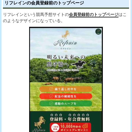
リフレインの会員登録前のトップページ
リフレインという競馬予想サイトの
会員登録前のトップページ
はこ
のようなデザインになっている。