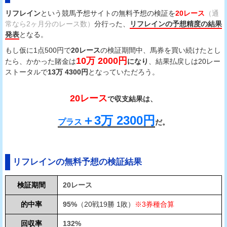
リフレイン
という競馬予想サイトの無料予想の検証を
20レース
（通
常なら2ヶ月分のレース数）
分行った、
リフレインの予想精度の結果
発表
となる。
もし仮に1点500円で
20レース
の検証期間中、馬券を買い続けたとし
10万 2000円
たら、かかった賭金は
になり
、結果払戻しは20レー
ストータルで
13万 4300円
となっていただろう。
20レース
で収支結果は、
＋3万 2300円
プラス
だ。
リフレインの無料予想の検証結果
検証期間
20レース
的中率
95%
（20戦19勝 1敗）
※3券種合算
回収率
132%