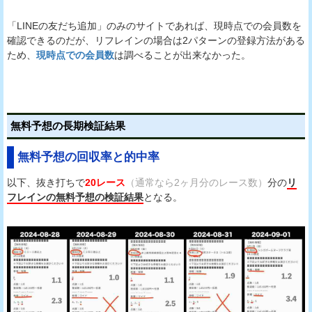
「LINEの友だち追加」のみのサイトであれば、現時点での会員数を
確認できるのだが、リフレインの場合は2パターンの登録方法がある
ため、
現時点での会員数
は調べることが出来なかった。
無料予想の長期検証結果
無料予想の回収率と的中率
以下、抜き打ちで
20レース
（通常なら2ヶ月分のレース数）
分の
リ
フレインの無料予想の検証結果
となる。