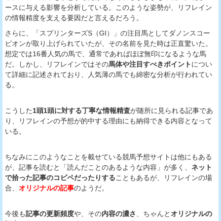
ースに与える影響を分析している。このような姿勢が、リフレイン
の情報精度を支える要因だと言えるだろう。
さらに、「スプリンターズS（GI）」の注目馬としてダノンスコー
ピオンが取り上げられていたが、その名前を見た時は正直驚いた。
想定では16番人気の馬で、通常であればほぼ無印になるような馬
だ。しかし、リフレインではその
馬体や注目すべきポイント
につい
て詳細に記述されており、人気薄の馬でも綿密な分析が行われてい
る。
こうした
1頭1頭に対する丁寧な情報精査
が随所に見られる記事であ
り、リフレインの予想が的中する理由にも納得できる内容となって
いる。
ちなみにこのようなことを載せている競馬予想サイトは他にもある
が、記事を読むと「読んだことのあるような内容」が多く、
ネット
で拾った記事のコピペだったりする
こともあるが、リフレインの場
合、
オリジナルの記事
のようだ。
今後も
記事の更新頻度
や、その
内容の濃さ
、ちゃんと
オリジナルの