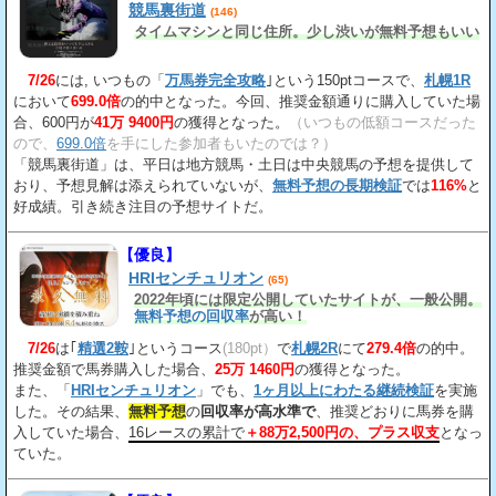
競馬裏街道
(146)
タイムマシンと同じ住所。少し渋いが無料予想もいい
7/26
には, いつもの「
万馬券完全攻略
｣という150ptコースで、
札幌1R
において
699.0倍
の的中となった。今回、推奨金額通りに購入していた場
合、600円が
41万 9400円
の獲得となった。
（いつもの低額コースだった
ので、
699.0倍
を手にした参加者もいたのでは？）
「競馬裏街道」は、平日は地方競馬・土日は中央競馬の予想を提供して
おり、予想見解は添えられていないが、
無料予想の長期検証
では
116%
と
好成績。引き続き注目の予想サイトだ。
【優良】
HRIセンチュリオン
(65)
2022年頃には限定公開していたサイトが、一般公開。
無料予想の回収率
が高い！
7/26
は｢
精選2鞍
｣というコース
(180pt）
で
札幌2R
にて
279.4倍
の的中。
推奨金額で馬券購入した場合、
25万 1460円
の獲得となった。
また、「
HRIセンチュリオン
」でも、
1ヶ月以上にわたる継続検証
を実施
した。その結果、
無料予想
の
回収率が高水準で
、推奨どおりに馬券を購
入していた場合、
16レースの累計で
＋88万2,500円の、プラス収支
となっ
ていた。