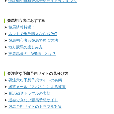
低評価の無料競馬予想サイトランキング
競馬初心者におすすめ
競馬情報特選！
ネットで馬券購入なら即PAT
競馬初心者も競馬で勝つ方法
地方競馬の楽しみ方
投票馬券の「WIN5」とは？
要注意な予想予想サイトの見分け方
要注意な予想予想サイトの実態
迷惑メール（スパム）による被害
電話勧誘トラブルの実態
退会できない競馬予想サイト
競馬予想サイトのトラブル対策