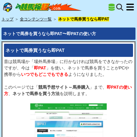
トップ
＞
全コンテンツ一覧
＞
ネットで馬券買うなら即PAT
ネットで馬券を買うなら即PAT〜即PATの使い方
ネットで馬券買うなら即PAT
昔は競馬場か「場外馬券場」に行かなければ競馬をできなかったの
ですが、今は「
即PAT
」を使い、ネットで馬券を買うことがPCや
携帯から
いつでもどこでもできる
ようになりました。
このページでは「
競馬予想サイト～馬券購入
」まで、
即PATの使い
方
、
ネットで馬券を買う方法
を説明します。