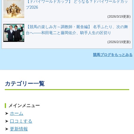
【ドバイワールドカップ】 どうなる？ドバイワールドカッ
プ2026
(2026/3/19更新)
【競馬の楽しみ方～調教師・厩舎編】 名手ふたり、次の舞
台へ――和田竜二と藤岡佑介、騎手人生の区切り
(2026/2/19更新)
競馬ブログをもっとみる
カテゴリー一覧
メインメニュー
ホーム
口コミする
更新情報