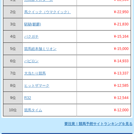
2位
馬クイック（ウマクイック）
¥-22,950
3位
騏驎(麒麟)
¥-21,830
4位
バクガチ
¥-15,164
5位
競馬総本舗ミリオン
¥-15,000
6位
バビロン
¥-14,933
7位
大当たり競馬
¥-13,337
8位
ヒットザマーク
¥-12,585
9位
R32
¥-12,544
10位
競馬タイム
¥-12,000
要注意！競馬予想サイトランキングを見る