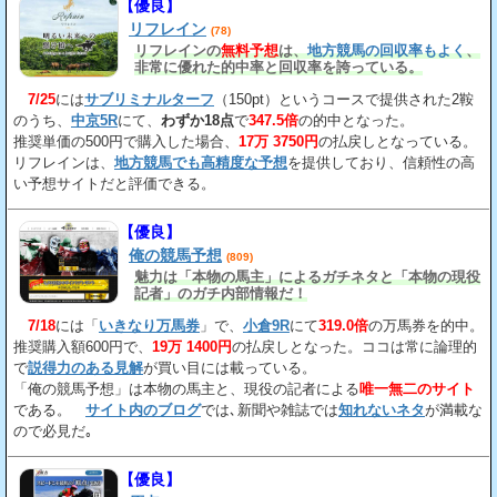
【優良】
リフレイン
(78)
リフレインの
無料予想
は、
地方競馬の回収率もよく
、
非常に優れた的中率と回収率を誇っている。
7/25
には
サブリミナルターフ
（150pt）というコースで提供された2鞍
のうち、
中京5R
にて、
わずか18点
で
347.5倍
の的中となった。
推奨単価の500円で購入した場合、
17万 3750円
の払戻しとなっている。
リフレインは、
地方競馬でも高精度な予想
を提供しており、信頼性の高
い予想サイトだと評価できる。
【優良】
俺の競馬予想
(809)
魅力は「本物の馬主」によるガチネタと「本物の現役
記者」のガチ内部情報だ！
7/18
には「
いきなり万馬券
」で、
小倉9R
にて
319.0倍
の万馬券を的中。
推奨購入額600円で、
19万 1400円
の払戻しとなった。ココは常に論理的
で
説得力のある見解
が買い目には載っている。
「俺の競馬予想」は本物の馬主と、現役の記者による
唯一無二のサイト
である。
サイト内のブログ
では､新聞や雑誌では
知れないネタ
が満載な
ので必見だ｡
【優良】