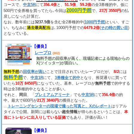
コースで、
中京5R
にて
356.4倍
と、
51.5倍
、
59.2倍
の全3券種的中。仮に
2000円予想
500円で全券種を買ってたら､今回は
で、
23万 3550円
の払
戻しになった計算だ。
なお、数年前には
3237.5倍
を含む全2券種的中(
1000円予想
)といい、すご
い。ちなみに
過去最高配当
は､1000円予想での
6479.2倍
(
その時の買い目
)
となっている。
【優良】
レープロ
(362)
無料予想の回収率が高く、現場記者による現地からの
X(ツイッター)が面白い。
無料予想
の
回収率が高い
ことで注目されていたレープロだが、
8/2
には
無料予想
で、
中京1R
にて、
3券種全て的中
となり、推奨通りに買って
いたら
10万 8450円
になっていた。基本、レープロが
無料予想
で的中する
時は全3券種的中となることが多い。
それと、
同日
、「
プレミアムアリーナ
」でも
中京5R
にて
356.4倍
の的
中。最大で600円が
21万 3840円
の獲得となった。
…
トレーニングセンターの現場で撮った写真と、Xのレポート
はリアル
タイムで公開。新聞には載らない
超生情報
が得られるということは、
本
当にトレセンに出入りしている証拠
でもあり、評価が高い！
【優良】