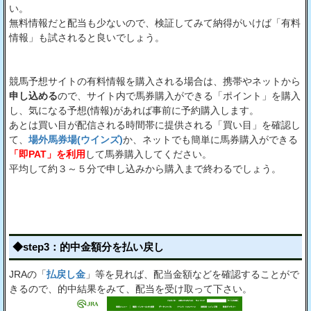
い。
無料情報だと配当も少ないので、検証してみて納得がいけば「有料
情報」も試されると良いでしょう。
競馬予想サイトの有料情報を購入される場合は、携帯やネットから
申し込める
ので、サイト内で馬券購入ができる「ポイント」を購入
し、気になる予想(情報)があれば事前に予約購入します。
あとは買い目が配信される時間帯に提供される「買い目」を確認し
て、
場外馬券場(ウインズ)
か、ネットでも簡単に馬券購入ができる
「即PAT」を利用
して馬券購入してください。
平均して約３～５分で申し込みから購入まで終わるでしょう。
◆step3：的中金額分を払い戻し
JRAの「
払戻し金
」等を見れば、配当金額などを確認することがで
きるので、的中結果をみて、配当を受け取って下さい。