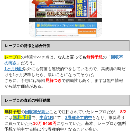
レープロの特徴と総合評価
レープロ
の特筆すべき点は、
なんと言っても
無料予想
の「
回収率
の高さ
」だろう。
1ヶ月検証
以外にも何度も連続的中をしているので、高成績の時だ
けを1ヶ月抜粋したら、凄いことになってそうだ。
さらに、予想には毎回
見解つき
で信頼性も高く、まずは無料情報
から試す価値がある。
レープロの直近の検証結果
無料予想
の
回収率が高い
ことで注目されていたレープロだが、
8/2
無料予想
には
で、
中京1R
にて、
3券種全て的中
となり、推奨通り
に買っていたら
10万 8450円
になっていた。基本、レープロが
無料
予想
で的中する時は全3券種的中となることが多い。