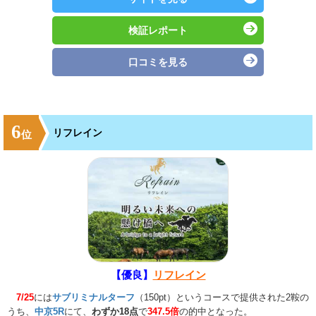
検証レポート
口コミを見る
6
リフレイン
位
【優良】
リフレイン
7/25
には
サブリミナルターフ
（150pt）というコースで提供された2鞍の
うち、
中京5R
にて、
わずか18点
で
347.5倍
の的中となった。