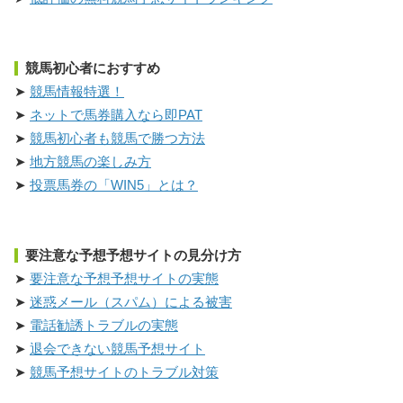
競馬初心者におすすめ
競馬情報特選！
ネットで馬券購入なら即PAT
競馬初心者も競馬で勝つ方法
地方競馬の楽しみ方
投票馬券の「WIN5」とは？
要注意な予想予想サイトの見分け方
要注意な予想予想サイトの実態
迷惑メール（スパム）による被害
電話勧誘トラブルの実態
退会できない競馬予想サイト
競馬予想サイトのトラブル対策