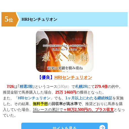
5
HRIセンチュリオン
位
【優良】
HRIセンチュリオン
7/26
は｢
精選2鞍
｣というコース
(180pt）
で
札幌2R
にて
279.4倍
の的中。
推奨金額で馬券購入した場合、
25万 1460円
の獲得となった。
また、「
HRIセンチュリオン
」でも、
1ヶ月以上にわたる継続検証
を実施
した。その結果、
無料予想
の
回収率が高水準で
、推奨どおりに馬券を購
入していた場合、
16レースの累計で
＋88万2,500円の、プラス収支
となっ
ていた。
サイトを見る