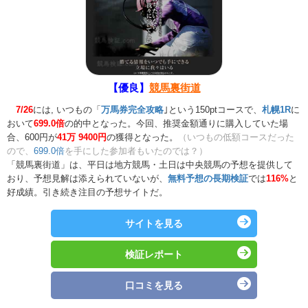
【優良】
競馬裏街道
7/26
には, いつもの「
万馬券完全攻略
｣という150ptコースで、
札幌1R
に
おいて
699.0倍
の的中となった。今回、推奨金額通りに購入していた場
合、600円が
41万 9400円
の獲得となった。
（いつもの低額コースだった
ので、
699.0倍
を手にした参加者もいたのでは？）
「競馬裏街道」は、平日は地方競馬・土日は中央競馬の予想を提供して
おり、予想見解は添えられていないが、
無料予想の長期検証
では
116%
と
好成績。引き続き注目の予想サイトだ。
サイトを見る
検証レポート
口コミを見る