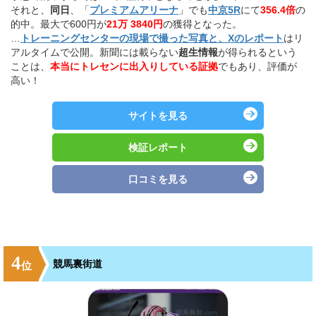
それと、
同日
、「
プレミアムアリーナ
」でも
中京5R
にて
356.4倍
の
的中。最大で600円が
21万 3840円
の獲得となった。
…
トレーニングセンターの現場で撮った写真と、Xのレポート
はリ
アルタイムで公開。新聞には載らない
超生情報
が得られるという
ことは、
本当にトレセンに出入りしている証拠
でもあり、評価が
高い！
サイトを見る
検証レポート
口コミを見る
4
競馬裏街道
位