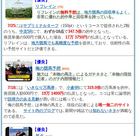
リフレイン
(78)
リフレインの
無料予想
は、
地方競馬の回収率もよく
、
非常に優れた的中率と回収率を誇っている。
7/25
には
サブリミナルターフ
（150pt）というコースで提供された2鞍
のうち、
中京5R
にて、
わずか18点
で
347.5倍
の的中となった。
推奨単価の500円で購入した場合、
17万 3750円
の払戻しとなっている。
リフレインは、
地方競馬でも高精度な予想
を提供しており、信頼性の高
い予想サイトだと評価できる。
【優良】
俺の競馬予想
(809)
魅力は「本物の馬主」によるガチネタと「本物の現役
記者」のガチ内部情報だ！
7/18
には「
いきなり万馬券
」で、
小倉9R
にて
319.0倍
の万馬券を的中。
推奨購入額600円で、
19万 1400円
の払戻しとなった。ココは常に論理的
で
説得力のある見解
が買い目には載っている。
「俺の競馬予想」は本物の馬主と、現役の記者による
唯一無二のサイト
である。
サイト内のブログ
では､新聞や雑誌では
知れないネタ
が満載な
ので必見だ｡
【優良】
原点