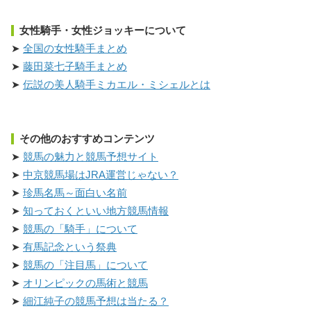
女性騎手・女性ジョッキーについて
全国の女性騎手まとめ
藤田菜七子騎手まとめ
伝説の美人騎手ミカエル・ミシェルとは
その他のおすすめコンテンツ
競馬の魅力と競馬予想サイト
中京競馬場はJRA運営じゃない？
珍馬名馬～面白い名前
知っておくといい地方競馬情報
競馬の「騎手」について
有馬記念という祭典
競馬の「注目馬」について
オリンピックの馬術と競馬
細江純子の競馬予想は当たる？