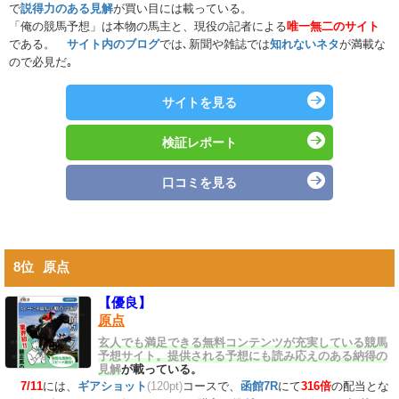
で
説得力のある見解
が買い目には載っている。
「俺の競馬予想」は本物の馬主と、現役の記者による
唯一無二のサイト
である。
サイト内のブログ
では､新聞や雑誌では
知れないネタ
が満載な
ので必見だ｡
サイトを見る
検証レポート
口コミを見る
8位
原点
【優良】
原点
玄人でも満足できる無料コンテンツが充実している競馬
予想サイト。提供される予想にも読み応えのある納得の
見解
が載っている。
7/11
には、
ギアショット
(120pt)
コースで、
函館7R
にて
316倍
の配当とな