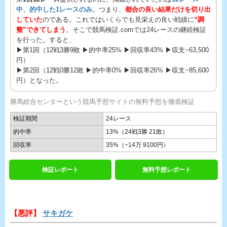
中、的中した1レースのみ
。つまり、
都合の良い結果だけを切り出
していた
のである。これではいくらでも見栄えの良い戦績に
“調
整”できてしまう
。そこで競馬検証.comでは24レースの継続検証
を行った。すると、
▶︎第1回（12戦3勝9敗 ▶︎的中率25% ▶︎回収率43% ▶︎収支−63,500
円）
▶︎第2回（12戦0勝12敗 ▶︎的中率0% ▶︎回収率26% ▶︎収支−85,600
円）となった。
勝馬総合センターという競馬予想サイトの無料予想を徹底検証
検証期間
24レース
的中率
13%（24戦3勝 21敗）
回収率
35%（−14万 9100円）
検証レポート
無料予想レポート
【悪評】
サキガケ