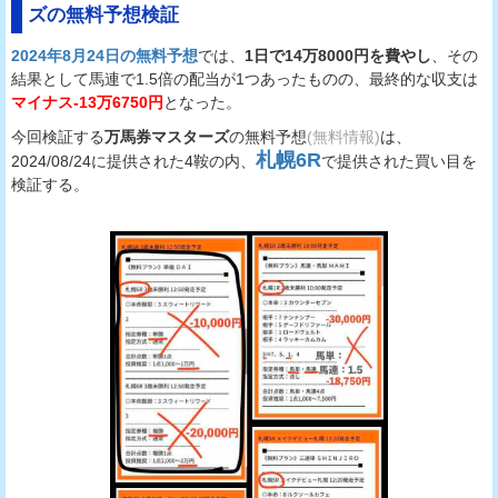
ズの無料予想検証
2024年8月24日の無料予想
では、
1日で14万8000円を費やし
、その
結果として馬連で1.5倍の配当が1つあったものの、最終的な収支は
マイナス-13万6750円
となった。
今回検証する
万馬券マスターズ
の無料予想
(無料情報)
は、
札幌6R
2024/08/24に提供された4鞍の内、
で提供された買い目を
検証する。