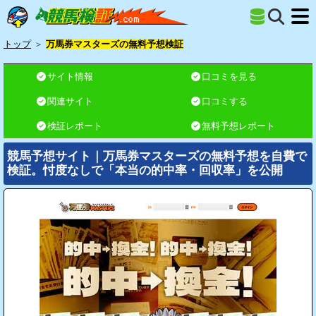
トップ
＞
万馬券マスターズの無料予想検証
サイト情報
口コミを見る
関連サイト
口コミする
検証レポート
無料予想レポート
競馬予想サイト｜万馬券マスターズの無料予想を自費で
検証。忖度なしで「本当の的中率・回収率」を公開