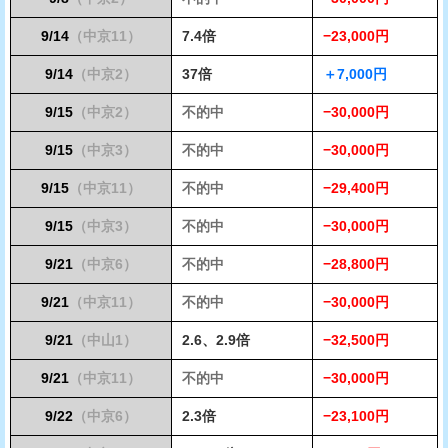
9/14
（中京11）
7.4倍
−23,000円
9/14
（中京2）
37倍
＋7,000円
9/15
（中京2）
不的中
−30,000円
9/15
（中京3）
不的中
−30,000円
9/15
（中京11）
不的中
−29,400円
9/15
（中京3）
不的中
−30,000円
9/21
（中京6）
不的中
−28,800円
9/21
（中京11）
不的中
−30,000円
9/21
（中山1）
2.6、2.9倍
−32,500円
9/21
（中京11）
不的中
−30,000円
9/22
（中京6）
2.3倍
−23,100円