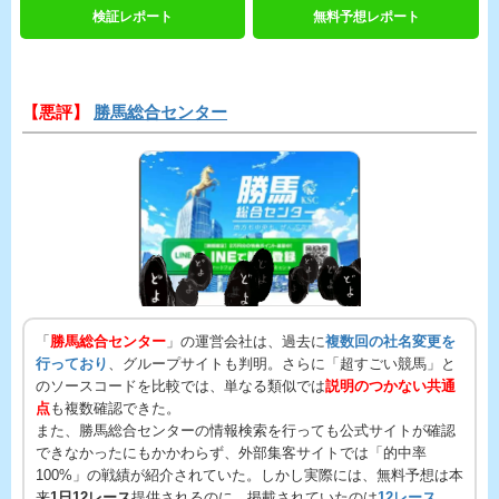
検証レポート
無料予想レポート
【悪評】
勝馬総合センター
「
勝馬総合センター
」の運営会社は、過去に
複数回の社名変更を
行っており
、グループサイトも判明。さらに「超すごい競馬」と
のソースコードを比較では、単なる類似では
説明のつかない共通
点
も複数確認できた。
また、勝馬総合センターの情報検索を行っても公式サイトが確認
できなかったにもかかわらず、外部集客サイトでは「的中率
100%」の戦績が紹介されていた。しかし実際には、無料予想は本
来
1日12レース
提供されるのに、掲載されていたのは
12レース