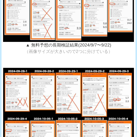
▲ 無料予想の長期検証結果(2024/9/7〜9/22)
（画像サイズが大きいので2つに分けている）