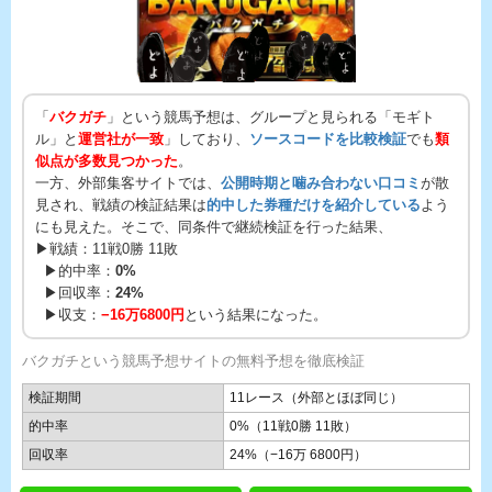
「
バクガチ
」という競馬予想は、グループと見られる「モギト
ル」と
運営社が一致
」しており、
ソースコードを比較検証
でも
類
似点が多数見つかった
。
一方、外部集客サイトでは、
公開時期と噛み合わない口コミ
が散
見され、戦績の検証結果は
的中した券種だけを紹介している
よう
にも見えた。そこで、同条件で継続検証を行った結果、
▶︎戦績：11戦0勝 11敗
▶︎的中率：
0%
▶︎回収率：
24%
▶︎収支：
−16万6800円
という結果になった。
バクガチという競馬予想サイトの無料予想を徹底検証
検証期間
11レース（外部とほぼ同じ）
的中率
0%（11戦0勝 11敗）
回収率
24%（−16万 6800円）