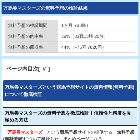
万馬券マスターズの無料予想の検証結果
無料予想の検証期間
1ヶ月（33鞍）
無料予想の的中率
39%（33戦13勝 20敗）
無料予想の回収率
44%（−75万 7820円）
ページ内目次
[
∨
]
万馬券マスターズという競馬予想サイトの無料情報(無料予想)
について徹底検証
万馬券マスターズの無料予想を徹底検証！信頼性と精度を見
極める方法
「
万馬券マスターズ
」という
競馬予想サイト
の提供する、
無料予想
(無料情報)について検証した、まとめページ
になる。