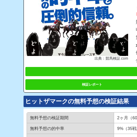
出典：競馬検証.com
検証レポート
ヒットザマークの無料予想の検証結果
無料予想の検証期間
2ヶ月（6
無料予想の的中率
9%（35戦