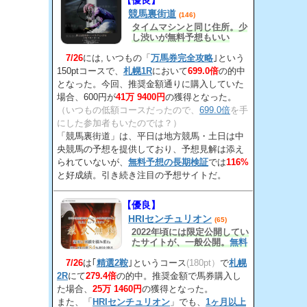
【優良】
競馬裏街道
(146)
タイムマシンと同じ住所。少
し渋いが無料予想もいい
7/26
には, いつもの「
万馬券完全攻略
｣という
150ptコースで、
札幌1R
において
699.0倍
の的中
となった。今回、推奨金額通りに購入していた
場合、600円が
41万 9400円
の獲得となった。
（いつもの低額コースだったので、
699.0倍
を手
にした参加者もいたのでは？）
「競馬裏街道」は、平日は地方競馬・土日は中
央競馬の予想を提供しており、予想見解は添え
られていないが、
無料予想の長期検証
では
116%
と好成績。引き続き注目の予想サイトだ。
【優良】
HRIセンチュリオン
(65)
2022年頃には限定公開してい
たサイトが、一般公開。
無料
予想の回収率
が高い！
7/26
は｢
精選2鞍
｣というコース
(180pt）
で
札幌
2R
にて
279.4倍
の的中。推奨金額で馬券購入し
た場合、
25万 1460円
の獲得となった。
また、「
HRIセンチュリオン
」でも、
1ヶ月以上