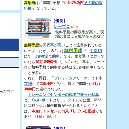
高配当
は､1000円予想での
6479.2倍
(
その時の買
い目
)となっている。
【優良】
レープロ
(362)
無料予想の回収率が高く、現
場記者による現地からのX(ツ
イッター)が面白い。
無料予想
の
回収率が高い
ことで注目されていた
無料予想
レープロだが、
8/2
には
で、
中京1R
にて、
3券種全て的中
となり、推奨通りに買って
いたら
10万 8450円
になっていた。基本、レープ
ロが
無料予想
で的中する時は全3券種的中となる
ことが多い。
それと、
同日
、「
プレミアムアリーナ
」でも
中
京5R
にて
356.4倍
の的中。最大で600円が
21万
3840円
の獲得となった。
ーの中に
…
トレーニングセンターの現場で撮った写真
と、Xのレポート
はリアルタイムで公開。新聞
には載らない
超生情報
が得られるということ
は、
本当にトレセンに出入りしている証拠
でも
あり、評価が高い！