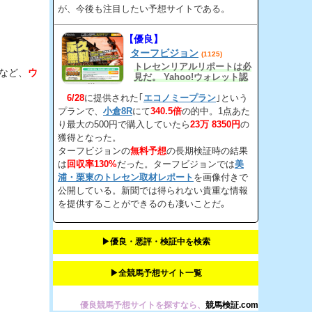
が、今後も注目したい予想サイトである。
【優良】
ターフビジョン
(1125)
トレセンリアルリポートは必
など、
ウ
見だ。 Yahoo!ウォレット認
定されてている。
6/28
に提供された｢
エコノミープラン
｣という
プランで、
小倉8R
にて
340.5倍
の的中。1点あた
り最大の500円で購入していたら
23万 8350円
の
獲得となった。
ターフビジョンの
無料予想
の長期検証時の結果
は
回収率130%
だった。ターフビジョンでは
美
浦・栗東のトレセン取材レポート
を画像付きで
公開している。新聞では得られない貴重な情報
を提供することができるのも凄いことだ｡
▶︎優良・悪評・検証中を検索
▶︎全競馬予想サイト一覧
優良競馬予想サイトを探すなら、
競馬検証.com