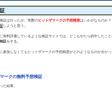
証
検証は行ったが、実際の
ヒットザマークの予想精度
はいかがなものか？
証
しようと思う。
に有料評価しているような検証サイトでは、どこもやたら的中したこと
検証
をする。
に参加しなくてもヒットザマークの予想精度がどのようなものか分かっ
ットザマークの無料予想検証
った結果、