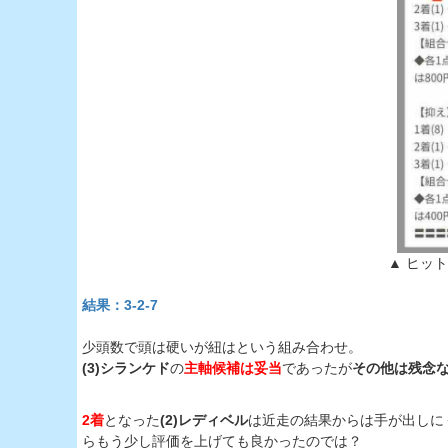
▲ ヒット
結果：3-2-7
少頭数で頭は硬いが紐はという組み合わせ。
(3)シランケド
の
主軸候補は妥当
であったが
その他は残念
2着
となった
(2)レディベル
は近走の結果からは手が出しに
らもう少し評価を上げても良かったのでは？