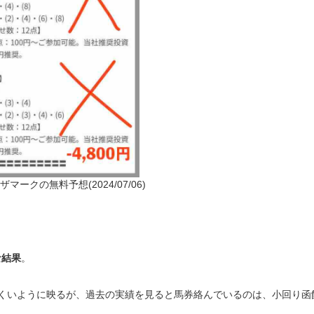
ザマークの無料予想(2024/07/06)
な結果
。
くいように映るが、過去の実績を見ると馬券絡んでいるのは、小回り函