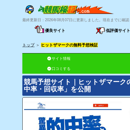
最終更新日：2026年08月07日に更新しました。現在までに確認
優良サイト
低評価サイ
トップ
＞
ヒットザマークの無料予想検証
サイト情報
口コミする
競馬予想サイト｜ヒットザマーク
中率・回収率」を公開