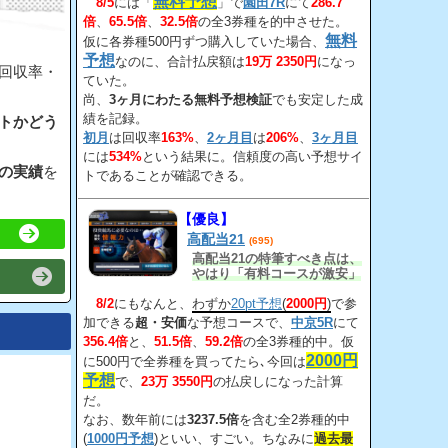
無料予想
は、1回目の回収率が163%、
8/5
には「
」で
園田7R
にて
286.7
2回目が206%、3回目が534%
倍
、
65.5倍
、
32.5倍
の全3券種を的中させた。
だ。
無料
仮に各券種500円ずつ購入していた場合、
予想
なのに、合計払戻額は
19万 2350円
になっ
回収率・
ていた。
尚、
3ヶ月にわたる無料予想検証
でも安定した成
績を記録。
トかどう
初月
は回収率
163%
、
2ヶ月目
は
206%
、
3ヶ月目
には
534%
という結果に。信頼度の高い予想サイ
の実績
を
トであることが確認できる。
【優良】
高配当21
(695)
高配当21の特筆すべき点は、
やはり「有料コースが激安」
というところだろう。
8/2
にもなんと、
わずか
20pt予想
(
2000円
)
で参
加できる
超・安価
な予想コースで、
中京5R
にて
356.4倍
と、
51.5倍
、
59.2倍
の全3券種的中。仮
2000円
に500円で全券種を買ってたら､今回は
予想
で、
23万 3550円
の払戻しになった計算
だ。
なお、数年前には
3237.5倍
を含む全2券種的中
(
1000円予想
)といい、すごい。ちなみに
過去最