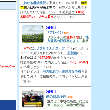
にわたる継続検証
を実施した。その結果、
無料
予想
の
回収率が高水準で
、推奨どおりに馬券を
購入していた場合、
16レースの累計で
＋88万
2,500円の、プラス収支
となっていた。
【優良】
リフレイン
(78)
リフレインの
無料予想
は、
地
方競馬の回収率もよく
、非常
に優れた的中率と回収率を誇
7/25
には
サブリミナルターフ
っている。
（150pt）という
コースで提供された2鞍のうち、
中京5R
にて、
わずか18点
で
347.5倍
の的中となった。
推奨単価の500円で購入した場合、
17万 3750円
フォーメー
の払戻しとなっている。
リフレインは、
地方競馬でも高精度な予想
を提
供しており、信頼性の高い予想サイトだと評価
できる。
【優良】
俺の競馬予想
(809)
魅力は「本物の馬主」による
ガチネタと「本物の現役記
者」のガチ内部情報だ！