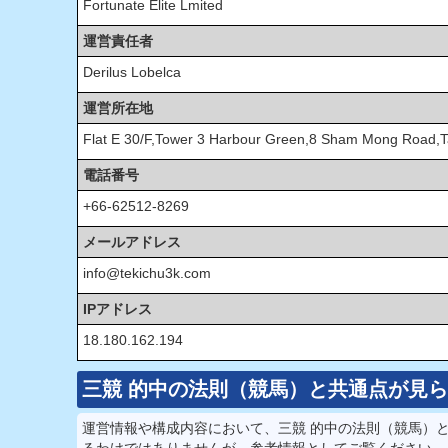
Fortunate Elite Lmited
運営責任者
Derilus Lobelca
運営所在地
Flat E 30/F,Tower 3 Harbour Green,8 Sham Mong Road,T
電話番号
+66-62512-8269
メールアドレス
info@tekichu3k.com
IPアドレス
18.180.162.194
三競 的中の法則（競馬）と共通点が見
運営情報や構成内容において、三競 的中の法則（競馬）
るわけではありませんが、参考情報としてご覧ください。