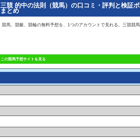
三競 的中の法則（競馬）の⼝コミ・評判と検証
まとめ
競馬、競艇、競輪の無料予想を、1つのアカウントで見れる。三競競
この競馬予想サイトを見る