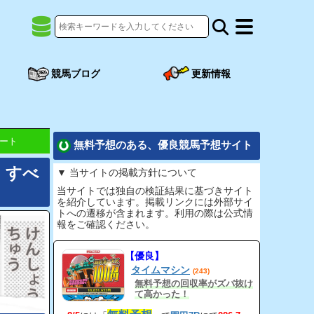
競馬ブログ
更新情報
ート
無料予想のある、優良競馬予想サイト
。すべ
▼ 当サイトの掲載方針について
当サイトでは独自の検証結果に基づきサイト
を紹介しています。掲載リンクには外部サイ
トへの遷移が含まれます。利用の際は公式情
報をご確認ください。
【優良】
タイムマシン
(243)
無料予想の回収率がズバ抜け
て高かった！
3ヶ月かけた無料予想検証