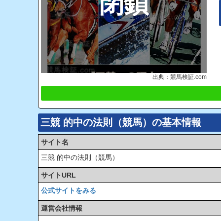
閉鎖
出典：競馬検証.com
三競 的中の法則（競馬）の基本情報
サイト名
三競 的中の法則（競馬）
サイトURL
公式サイトをみる
運営会社情報