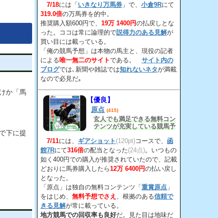
7/18
には「
いきなり万馬券
」で、
小倉9R
にて
319.0倍
の万馬券を的中。
推奨購入額600円で、
19万 1400円
の払戻しとな
った。ココは常に論理的で
説得力のある見解
が
買い目には載っている。
「俺の競馬予想」は本物の馬主と、現役の記者
による
唯一無二のサイト
である。
サイト内の
ブログ
では､新聞や雑誌では
知れないネタ
が満載
なので必見だ｡
けか「馬
【優良】
原点
(415)
玄人でも満足できる無料コン
テンツが充実している競馬予
で下に提
想サイト。提供される予想に
7/11
には、
ギアショット
も読み応えのある納得の見解
(120pt)
コースで、
函
が載っている。
館7R
にて
316倍
の配当となった
(24点)
。いつもの
如く400円での購入が推奨されていたので、記載
どおりに馬券購入したら
12万 6400円
の払い戻し
となった。
「原点」は独自の無料コンテンツ「
重賞原点
」
をはじめ、
無料予想でさえ
、根拠のある
信頼で
きる見解
が常に載っている。
地方競馬での回収率も良好
だ。見た目は地味だ