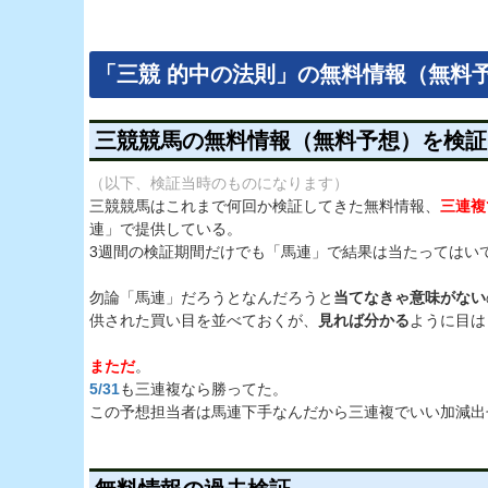
「三競 的中の法則」の無料情報（無料
三競競馬の無料情報（無料予想）を検証
（以下、検証当時のものになります）
三競競馬はこれまで何回か検証してきた無料情報、
三連複
連」で提供している。
3週間の検証期間だけでも「馬連」で結果は当たってはい
勿論「馬連」だろうとなんだろうと
当てなきゃ意味がない
供された買い目を並べておくが、
見れば分かる
ように目は
まただ
。
5/31
も三連複なら勝ってた。
この予想担当者は馬連下手なんだから三連複でいい加減出