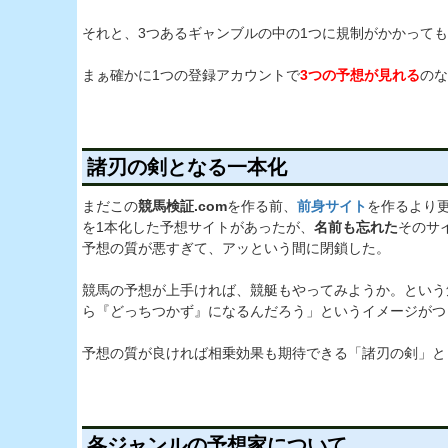
それと、3つあるギャンブルの中の1つに規制がかかって
まぁ確かに1つの登録アカウントで
3つの予想が見れる
のな
諸刃の剣となる一本化
まだこの
競馬検証.com
を作る前、
前身サイト
を作るより
を1本化した予想サイトがあったが、
名前も忘れた
そのサ
予想の質が悪すぎて、アッという間に閉鎖した。
競馬の予想が上手ければ、競艇もやってみようか。という
ら『どっちつかず』になるんだろう」というイメージがつ
予想の質が良ければ相乗効果も期待できる「諸刃の剣」と
各ジャンルの予想家について