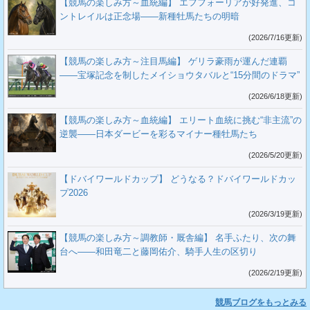
【競馬の楽しみ方～血統編】 エフフォーリアが好発進、コ
ントレイルは正念場――新種牡馬たちの明暗
(2026/7/16更新)
【競馬の楽しみ方～注目馬編】 ゲリラ豪雨が運んだ連覇
――宝塚記念を制したメイショウタバルと“15分間のドラマ”
(2026/6/18更新)
【競馬の楽しみ方～血統編】 エリート血統に挑む“非主流”の
逆襲――日本ダービーを彩るマイナー種牡馬たち
(2026/5/20更新)
【ドバイワールドカップ】 どうなる？ドバイワールドカッ
プ2026
(2026/3/19更新)
【競馬の楽しみ方～調教師・厩舎編】 名手ふたり、次の舞
台へ――和田竜二と藤岡佑介、騎手人生の区切り
(2026/2/19更新)
競馬ブログをもっとみる