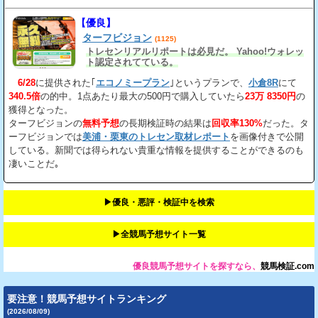
【優良】
ターフビジョン
(1125)
トレセンリアルリポートは必見だ。 Yahoo!ウォレッ
ト認定されてている。
6/28
に提供された｢
エコノミープラン
｣というプランで、
小倉8R
にて
340.5倍
の的中。1点あたり最大の500円で購入していたら
23万 8350円
の
獲得となった。
ターフビジョンの
無料予想
の長期検証時の結果は
回収率130%
だった。タ
ーフビジョンでは
美浦・栗東のトレセン取材レポート
を画像付きで公開
している。新聞では得られない貴重な情報を提供することができるのも
凄いことだ｡
▶︎優良・悪評・検証中を検索
▶︎全競馬予想サイト一覧
優良競馬予想サイトを探すなら、
競馬検証.com
要注意！競馬予想サイトランキング
(2026/08/09)