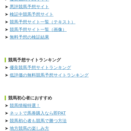
悪評競馬予想サイト
検証中競馬予想サイト
競馬予想サイト一覧（テキスト）
競馬予想サイト一覧（画像）
無料予想の検証結果
競馬予想サイトランキング
優良競馬予想サイトランキング
低評価の無料競馬予想サイトランキング
競馬初心者におすすめ
競馬情報特選！
ネットで馬券購入なら即PAT
競馬初心者も競馬で勝つ方法
地方競馬の楽しみ方