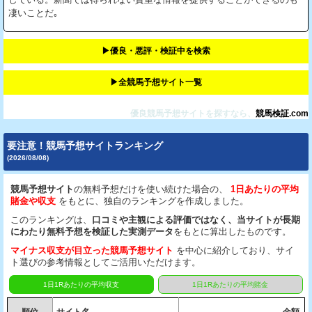
凄いことだ｡
▶︎優良・悪評・検証中を検索
▶︎全競馬予想サイト一覧
優良競馬予想サイトを探すなら、
競馬検証.com
要注意！競馬予想サイトランキング
(2026/08/08)
競馬予想サイト
の無料予想だけを使い続けた場合の、
1日あたりの平均
賭金や収支
をもとに、独自のランキングを作成しました。
このランキングは、
口コミや主観による評価ではなく、当サイトが長期
にわたり無料予想を検証した実測データ
をもとに算出したものです。
マイナス収支が目立った競馬予想サイト
を中心に紹介しており、サイ
ト選びの参考情報としてご活用いただけます。
1日1Rあたりの平均収支
1日1Rあたりの平均賭金
順位
サイト名
金額