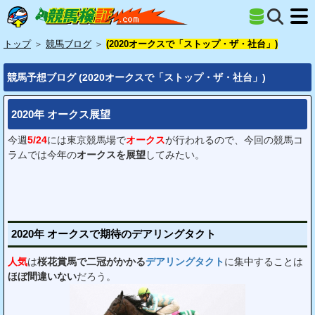
トップ
＞
競馬ブログ
＞
(2020オークスで「ストップ・ザ・社台」)
競馬予想ブログ (2020オークスで「ストップ・ザ・社台」)
2020年 オークス展望
今週
5/24
には東京競馬場で
オークス
が行われるので、今回の競馬コ
ラムでは今年の
オークスを展望
してみたい。
2020年 オークスで期待のデアリングタクト
人気
は
桜花賞馬で二冠がかかる
デアリングタクト
に集中することは
ほぼ間違いない
だろう。