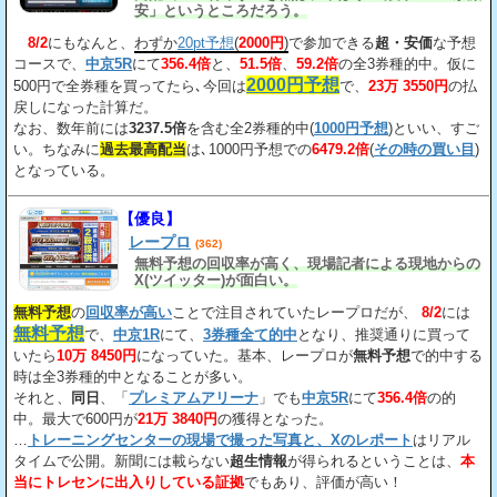
安」というところだろう。
8/2
にもなんと、
わずか
20pt予想
(
2000円
)
で参加できる
超・安価
な予想
コースで、
中京5R
にて
356.4倍
と、
51.5倍
、
59.2倍
の全3券種的中。仮に
2000円予想
500円で全券種を買ってたら､今回は
で、
23万 3550円
の払
戻しになった計算だ。
なお、数年前には
3237.5倍
を含む全2券種的中(
1000円予想
)といい、すご
い。ちなみに
過去最高配当
は､1000円予想での
6479.2倍
(
その時の買い目
)
となっている。
【優良】
レープロ
(362)
無料予想の回収率が高く、現場記者による現地からの
X(ツイッター)が面白い。
無料予想
の
回収率が高い
ことで注目されていたレープロだが、
8/2
には
無料予想
で、
中京1R
にて、
3券種全て的中
となり、推奨通りに買って
いたら
10万 8450円
になっていた。基本、レープロが
無料予想
で的中する
時は全3券種的中となることが多い。
それと、
同日
、「
プレミアムアリーナ
」でも
中京5R
にて
356.4倍
の的
中。最大で600円が
21万 3840円
の獲得となった。
…
トレーニングセンターの現場で撮った写真と、Xのレポート
はリアル
タイムで公開。新聞には載らない
超生情報
が得られるということは、
本
当にトレセンに出入りしている証拠
でもあり、評価が高い！