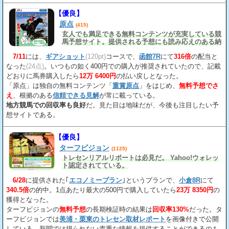
【優良】
原点
(415)
玄人でも満足できる無料コンテンツが充実している競
馬予想サイト。提供される予想にも読み応えのある納
得の見解
が載っている。
7/11
には、
ギアショット
(120pt)
コースで、
函館7R
にて
316倍
の配当と
なった
(24点)
。いつもの如く400円での購入が推奨されていたので、記載
どおりに馬券購入したら
12万 6400円
の払い戻しとなった。
「原点」は独自の無料コンテンツ「
重賞原点
」をはじめ、
無料予想でさ
え
、根拠のある
信頼できる見解
が常に載っている。
地方競馬での回収率も良好
だ。見た目は地味だが、今後も注目したい予
想サイトである。
【優良】
ターフビジョン
(1125)
トレセンリアルリポートは必見だ。 Yahoo!ウォレッ
ト認定されてている。
6/28
に提供された｢
エコノミープラン
｣というプランで、
小倉8R
にて
340.5倍
の的中。1点あたり最大の500円で購入していたら
23万 8350円
の
獲得となった。
ターフビジョンの
無料予想
の長期検証時の結果は
回収率130%
だった。タ
ーフビジョンでは
美浦・栗東のトレセン取材レポート
を画像付きで公開
している。新聞では得られない貴重な情報を提供することができるのも