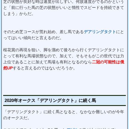
芝の状態が良好な時は速度が出しすい。何故速度がでるのかという
と「前に行った馬の芝の状態がいいと惰性でスピードを持続できて
しまう」からだ。
そのため芝コースが荒れ始め、差し馬である
デアリングタクト
にと
ってはいい傾向だと言えるのだ。
桜花賞の再現を狙い、脚を溜めて後ろから行くデアリングタクトに
とって有利な馬場状態なので、加えて、そもそもがこの世代では力
上位であることに加えて馬場も有利となるのなら
二冠の可能性は俄
然UP
すると言えるのではないだろうか。
2020年オークス「デアリングタクト」に続く馬
「デアリングタクト」に続く馬となると、なかなか難しいのが今年
のオークスだ。