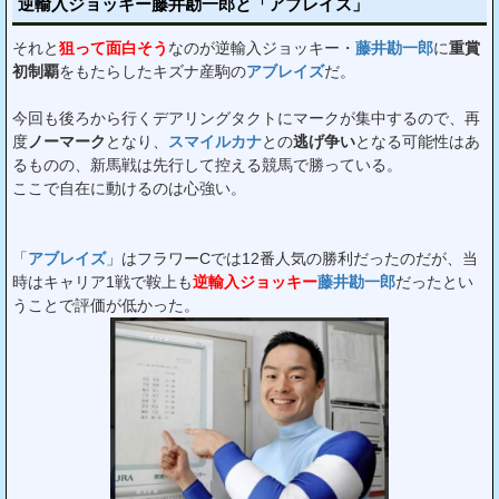
逆輸入ジョッキー藤井勘一郎と「アブレイズ」
それと
狙って面白そう
なのが逆輸入ジョッキー・
藤井勘一郎
に
重賞
初制覇
をもたらしたキズナ産駒の
アブレイズ
だ。
今回も後ろから行くデアリングタクトにマークが集中するので、再
度
ノーマーク
となり、
スマイルカナ
との
逃げ争い
となる可能性はあ
るものの、新馬戦は先行して控える競馬で勝っている。
ここで自在に動けるのは心強い。
「
アブレイズ
」はフラワーCでは12番人気の勝利だったのだが、当
時はキャリア1戦で鞍上も
逆輸入ジョッキー
藤井勘一郎
だったとい
うことで評価が低かった。