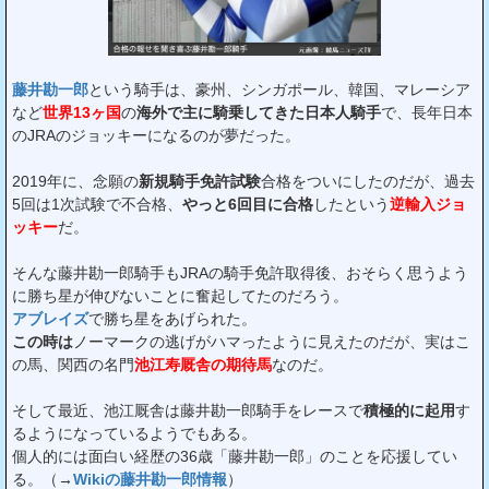
藤井勘一郎
という騎手は、豪州、シンガポール、韓国、マレーシア
など
世界13ヶ国
の
海外で主に騎乗してきた日本人騎手
で、長年日本
のJRAのジョッキーになるのが夢だった。
2019年に、念願の
新規騎手免許試験
合格をついにしたのだが、過去
5回は1次試験で不合格、
やっと6回目に合格
したという
逆輸入ジョ
ッキー
だ。
そんな藤井勘一郎騎手もJRAの騎手免許取得後、おそらく思うよう
に勝ち星が伸びないことに奮起してたのだろう。
アブレイズ
で勝ち星をあげられた。
この時は
ノーマークの逃げがハマったように見えたのだが、実はこ
の馬、関西の名門
池江寿厩舎の期待馬
なのだ。
そして最近、池江厩舎は藤井勘一郎騎手をレースで
積極的に起用
す
るようになっているようでもある。
個人的には面白い経歴の36歳「藤井勘一郎」のことを応援してい
る。（
→
Wikiの藤井勘一郎情報
）