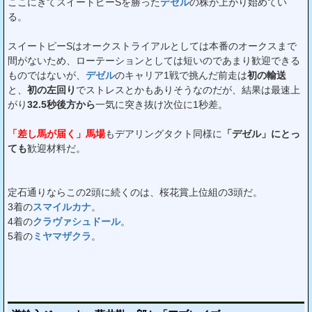
ここにきてスイートピーSを勝った
デゼル
の株が上がり始めてい
る。
スイートピーSはオークストライアルとしては本番のオークスまで
間がないため、ローテーションとしては短いのであまり歓迎できる
ものではないが、
デゼル
のキャリア1戦で挑んだ前走は
初の輸送
と、
初の左回り
でストレスとかもありそうなのだが、結果は最速上
がり
32.5秒後方から
一気に突き抜け次位に1秒差。
「差し馬が届く」馬場
もデアリングタクト同様に
「デゼル」にとっ
ても
歓迎材料だ。
定石通りならこの2頭に続くのは、桜花賞上位組の3頭だ。
3着の
スマイルカナ
。
4着の
クラヴァシュドール
。
5着の
ミヤマザクラ
。