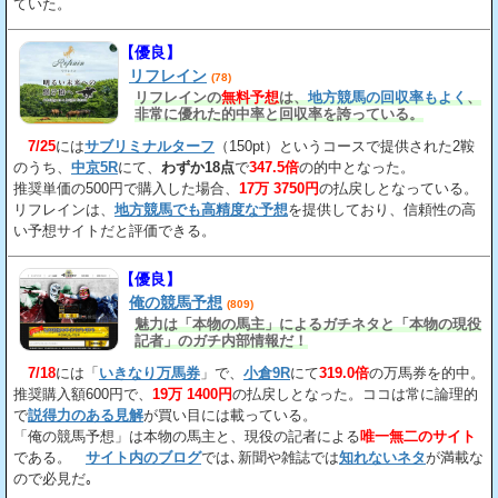
ていた。
【優良】
リフレイン
(78)
リフレインの
無料予想
は、
地方競馬の回収率もよく
、
非常に優れた的中率と回収率を誇っている。
7/25
には
サブリミナルターフ
（150pt）というコースで提供された2鞍
のうち、
中京5R
にて、
わずか18点
で
347.5倍
の的中となった。
推奨単価の500円で購入した場合、
17万 3750円
の払戻しとなっている。
リフレインは、
地方競馬でも高精度な予想
を提供しており、信頼性の高
い予想サイトだと評価できる。
【優良】
俺の競馬予想
(809)
魅力は「本物の馬主」によるガチネタと「本物の現役
記者」のガチ内部情報だ！
7/18
には「
いきなり万馬券
」で、
小倉9R
にて
319.0倍
の万馬券を的中。
推奨購入額600円で、
19万 1400円
の払戻しとなった。ココは常に論理的
で
説得力のある見解
が買い目には載っている。
「俺の競馬予想」は本物の馬主と、現役の記者による
唯一無二のサイト
である。
サイト内のブログ
では､新聞や雑誌では
知れないネタ
が満載な
ので必見だ｡