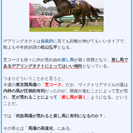
デアリングタクトは
血統的
に見ても距離が伸びてもいいタイプで、
鞍上も今年絶好調の
松山弘平
となる。
芝コースも徐々に内が荒れ始め
差し馬
が届く状態となり、
差し馬で
あるデアリングタクトにとってはいい傾向
となっている。
つまりどういうことかと言うと、
今週の
東京競馬場
の「
芝コース
」だが、ヴィクトリアマイルの週は
内枠の馬が圧倒的有利
だったのが、開催が進むことによって芝が荒
れ、
芝が荒れることによって
「
差し馬が届く
」ようになる。という
ことだ。
では「
何故馬場が荒れると差し馬に有利になるのか？
」
その答えは「
馬場の高速化
」にある。