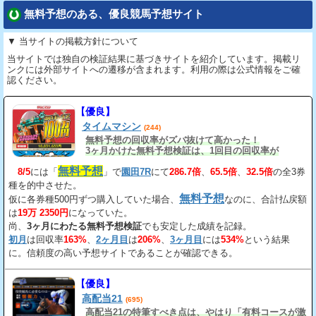
無料予想のある、優良競馬予想サイト
▼ 当サイトの掲載方針について
当サイトでは独自の検証結果に基づきサイトを紹介しています。掲載リ
ンクには外部サイトへの遷移が含まれます。利用の際は公式情報をご確
認ください。
【優良】
タイムマシン
(244)
無料予想の回収率がズバ抜けて高かった！
3ヶ月かけた無料予想検証は、1回目の回収率が
163%、2回目が206%、3回目が534%だ。
無料予想
8/5
には「
」で
園田7R
にて
286.7倍
、
65.5倍
、
32.5倍
の全3券
種を的中させた。
無料予想
仮に各券種500円ずつ購入していた場合、
なのに、合計払戻額
は
19万 2350円
になっていた。
尚、
3ヶ月にわたる無料予想検証
でも安定した成績を記録。
初月
は回収率
163%
、
2ヶ月目
は
206%
、
3ヶ月目
には
534%
という結果
に。信頼度の高い予想サイトであることが確認できる。
【優良】
高配当21
(695)
高配当21の特筆すべき点は、やはり「有料コースが激