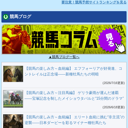
要注意！競馬予想サイトランキングを見る
競馬ブログ
▲競馬ブログ一覧へ
【競馬の楽しみ方～血統編】 エフフォーリアが好発進、コ
ントレイルは正念場――新種牡馬たちの明暗
(2026/7/16更新)
【競馬の楽しみ方～注目馬編】 ゲリラ豪雨が運んだ連覇
――宝塚記念を制したメイショウタバルと“15分間のドラマ”
(2026/6/18更新)
【競馬の楽しみ方～血統編】 エリート血統に挑む“非主流”の
逆襲――日本ダービーを彩るマイナー種牡馬たち