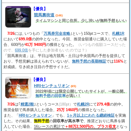
【優良】
競馬裏街道
(146)
タイムマシンと同じ住所。少し渋いが無料予想もいい
7/26
には, いつもの「
万馬券完全攻略
｣という150ptコースで、
札幌1R
において
699.0倍
の的中となった。今回、推奨金額通りに購入していた場
合、600円が
41万 9400円
の獲得となった。
（いつもの低額コースだった
ので、
699.0倍
を手にした参加者もいたのでは？）
「競馬裏街道」は、平日は地方競馬・土日は中央競馬の予想を提供して
おり、予想見解は添えられていないが、
無料予想の長期検証
では
116%
と
好成績。引き続き注目の予想サイトだ。
【優良】
HRIセンチュリオン
(65)
2022年頃には限定公開していたサイトが、一般公開。
無料予想の回収率
が高い！
7/26
は｢
精選2鞍
｣というコース
(180pt）
で
札幌2R
にて
279.4倍
の的中。
推奨金額で馬券購入した場合、
25万 1460円
の獲得となった。
また、「
HRIセンチュリオン
」でも、
1ヶ月以上にわたる継続検証
を実施
した。その結果、
無料予想
の
回収率が高水準で
、推奨どおりに馬券を購
入していた場合、
16レースの累計で
＋88万2,500円の、プラス収支
となっ