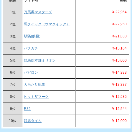
1位
万馬券マスターズ
¥-22,964
2位
馬クイック（ウマクイック）
¥-22,950
3位
騏驎(麒麟)
¥-21,830
4位
バクガチ
¥-15,164
5位
競馬総本舗ミリオン
¥-15,000
6位
バビロン
¥-14,933
7位
大当たり競馬
¥-13,337
8位
ヒットザマーク
¥-12,585
9位
R32
¥-12,544
10位
競馬タイム
¥-12,000