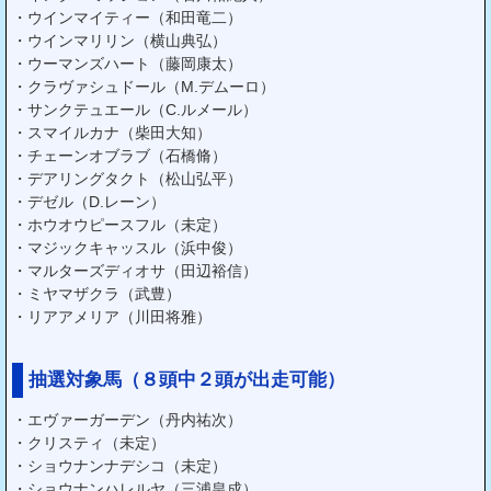
・ウインマイティー（和田竜二）
・ウインマリリン（横山典弘）
・ウーマンズハート（藤岡康太）
・クラヴァシュドール（M.デムーロ）
・サンクテュエール（C.ルメール）
・スマイルカナ（柴田大知）
・チェーンオブラブ（石橋脩）
・デアリングタクト（松山弘平）
・デゼル（D.レーン）
・ホウオウピースフル（未定）
・マジックキャッスル（浜中俊）
・マルターズディオサ（田辺裕信）
・ミヤマザクラ（武豊）
・リアアメリア（川田将雅）
抽選対象馬（８頭中２頭が出走可能）
・エヴァーガーデン（丹内祐次）
・クリスティ（未定）
・ショウナンナデシコ（未定）
・ショウナンハレルヤ（三浦皇成）