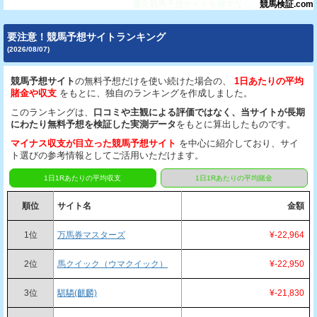
優良競馬予想サイトを探すなら、
競馬検証.com
要注意！競馬予想サイトランキング
(2026/08/07)
競馬予想サイト
の無料予想だけを使い続けた場合の、
1日あたりの平均
賭金や収支
をもとに、独自のランキングを作成しました。
このランキングは、
口コミや主観による評価ではなく、当サイトが長期
にわたり無料予想を検証した実測データ
をもとに算出したものです。
マイナス収支が目立った競馬予想サイト
を中心に紹介しており、サイ
ト選びの参考情報としてご活用いただけます。
1日1Rあたりの平均収支
1日1Rあたりの平均賭金
順位
サイト名
金額
1位
万馬券マスターズ
¥-22,964
2位
馬クイック（ウマクイック）
¥-22,950
3位
騏驎(麒麟)
¥-21,830