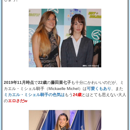
2019年11月時点
で
22歳
の
藤田菜七子
も十分にかわいいのだが、ミ
カエル・ミシェル騎手（Mickaelle Michel）は
可愛くもあり
、また
ミカエル・ミシェル騎手の色気は
もう
24歳
とはとても思えない大人
の
エロさだw