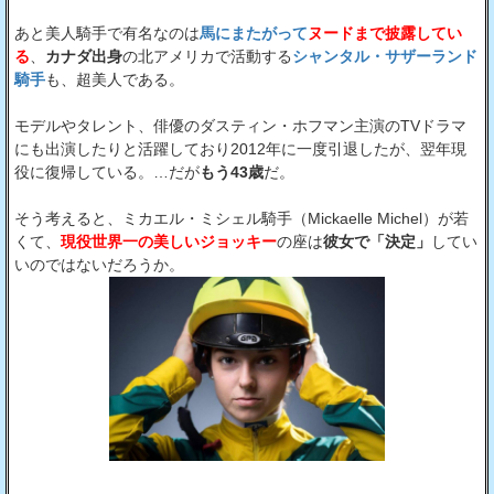
あと美人騎手で有名なのは
馬にまたがって
ヌードまで披露してい
る
、
カナダ出身
の北アメリカで活動する
シャンタル・サザーランド
騎手
も、超美人である。
モデルやタレント、俳優のダスティン・ホフマン主演のTVドラマ
にも出演したりと活躍しており2012年に一度引退したが、翌年現
役に復帰している。…だが
もう43歳
だ。
そう考えると、ミカエル・ミシェル騎手（Mickaelle Michel）が若
くて、
現役世界一の美しいジョッキー
の座は
彼女で「決定」
してい
いのではないだろうか。