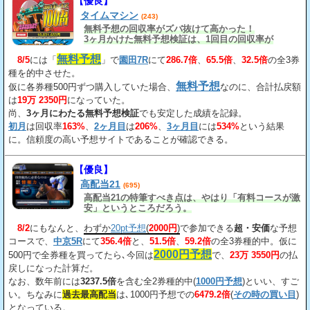
【優良】
タイムマシン
(243)
無料予想の回収率がズバ抜けて高かった！
3ヶ月かけた無料予想検証は、1回目の回収率が
163%、2回目が206%、3回目が534%だ。
無料予想
8/5
には「
」で
園田7R
にて
286.7倍
、
65.5倍
、
32.5倍
の全3券
種を的中させた。
無料予想
仮に各券種500円ずつ購入していた場合、
なのに、合計払戻額
は
19万 2350円
になっていた。
尚、
3ヶ月にわたる無料予想検証
でも安定した成績を記録。
初月
は回収率
163%
、
2ヶ月目
は
206%
、
3ヶ月目
には
534%
という結果
に。信頼度の高い予想サイトであることが確認できる。
【優良】
高配当21
(695)
高配当21の特筆すべき点は、やはり「有料コースが激
安」というところだろう。
8/2
にもなんと、
わずか
20pt予想
(
2000円
)
で参加できる
超・安価
な予想
コースで、
中京5R
にて
356.4倍
と、
51.5倍
、
59.2倍
の全3券種的中。仮に
2000円予想
500円で全券種を買ってたら､今回は
で、
23万 3550円
の払
戻しになった計算だ。
なお、数年前には
3237.5倍
を含む全2券種的中(
1000円予想
)といい、すご
い。ちなみに
過去最高配当
は､1000円予想での
6479.2倍
(
その時の買い目
)
となっている。