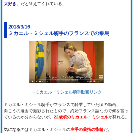
大好き
」だと答えてくれている。
2018/3/16
ミカエル・ミシェル騎手のフランスでの乗馬
→
ミカエル・ミシェル騎手動画リンク
ミカエル・ミシェル騎手がフランスで騎乗していた頃の動画。
向こうの厩舎で撮影されたもので、終始フランス語なので何を言っ
ているのか分からないが、
22歳頃のミカエル・ミシェル
が見れる。
気になる
のはミカエル・ミシェルの
左手の薬指の指輪
だ。