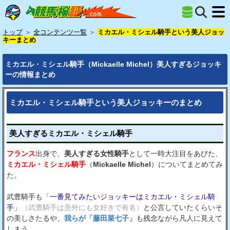
トップ
＞
全コンテンツ一覧
＞
ミカエル・ミシェル騎手という美人ジョッ
キーまとめ
ミカエル・ミシェル騎手（Mickaelle Michel）美人すぎるジョッキ
ーの情報まとめ
ミカエル・ミシェル騎手という美人ジョッキーのまとめ
美人すぎるミカエル・ミシェル騎手
フランス
出身で、
美人すぎる女性騎手
として一時大注目をあびた、
ミカエル・ミシェル騎手
（
Mickaelle Michel
）についてまとめてみ
た。
武豊騎手も「
一番見てみたいジョッキーはミカエル・ミシェル騎
手
」
（武豊騎手は意外にも女好きで有名）
と公言していたくらいそ
の美しさたるや、
我らが「藤田菜七子」
も残念ながら凡人に見えて
しまう。