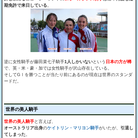
期免許で来日している
。
逆に女性騎手が藤田菜七子騎手
1人しかいない
という
日本の方が稀
で、英・米・豪・加では女性騎手が沢山存在している。
そしてGⅠを勝つことが当たり前にあるのが現在は世界のスタンダ
ードだ。
世界の美人騎手
世界の美人騎手
と言えば、
オーストラリア出身
の
ケイトリン・マリヨン騎手
がいたが、
引退し
てしまった
。