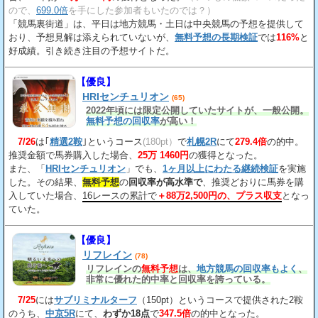
ので、
699.0倍
を手にした参加者もいたのでは？）
「競馬裏街道」は、平日は地方競馬・土日は中央競馬の予想を提供して
おり、予想見解は添えられていないが、
無料予想の長期検証
では
116%
と
好成績。引き続き注目の予想サイトだ。
【優良】
HRIセンチュリオン
(65)
2022年頃には限定公開していたサイトが、一般公開。
無料予想の回収率
が高い！
7/26
は｢
精選2鞍
｣というコース
(180pt）
で
札幌2R
にて
279.4倍
の的中。
推奨金額で馬券購入した場合、
25万 1460円
の獲得となった。
また、「
HRIセンチュリオン
」でも、
1ヶ月以上にわたる継続検証
を実施
した。その結果、
無料予想
の
回収率が高水準で
、推奨どおりに馬券を購
入していた場合、
16レースの累計で
＋88万2,500円の、プラス収支
となっ
ていた。
【優良】
リフレイン
(78)
リフレインの
無料予想
は、
地方競馬の回収率もよく
、
非常に優れた的中率と回収率を誇っている。
7/25
には
サブリミナルターフ
（150pt）というコースで提供された2鞍
のうち、
中京5R
にて、
わずか18点
で
347.5倍
の的中となった。