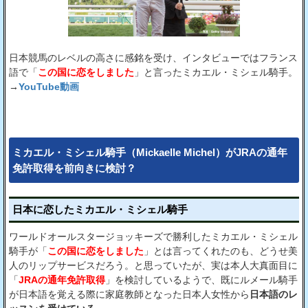
日本競馬のレベルの高さに感銘を受け、インタビューではフランス
語で「
この国に恋をしました
」と言ったミカエル・ミシェル騎手。
→
YouTube動画
ミカエル・ミシェル騎手（Mickaelle Michel）がJRAの通年
免許取得を前向きに検討？
日本に恋したミカエル・ミシェル騎手
ワールドオールスタージョッキーズで勝利したミカエル・ミシェル
騎手が「
この国に恋をしました
」とは言ってくれたのも、どうせ美
人のリップサービスだろう。と思っていたが、実は本人大真面目に
「
JRAの通年免許取得
」を検討しているようで、既にルメール騎手
が日本語を覚える際に家庭教師となった日本人女性から
日本語のレ