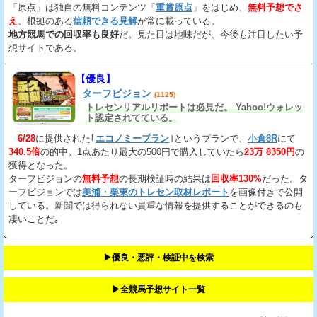
「原点」は独自の無料コンテンツ「
重賞原点
」をはじめ、
無料予想でさ
え
、根拠のある
信頼できる見解
が常に載っている。
地方競馬での回収率も良好
だ。見た目は地味だが、今後も注目したい予
想サイトである。
【優良】
ターフビジョン
(1125)
トレセンリアルリポートは必見だ。 Yahoo!ウォレッ
ト認定されてている。
6/28
に提供された｢
エコノミープラン
｣というプランで、
小倉8R
にて
340.5倍
の的中。1点あたり最大の500円で購入していたら
23万 8350円
の
獲得となった。
ターフビジョンの
無料予想
の長期検証時の結果は
回収率130%
だった。タ
ーフビジョンでは
美浦・栗東のトレセン取材レポート
を画像付きで公開
している。新聞では得られない貴重な情報を提供することができるのも
凄いことだ｡
▶︎優良・悪評・検証中を検索
▶︎全競馬予想サイト一覧