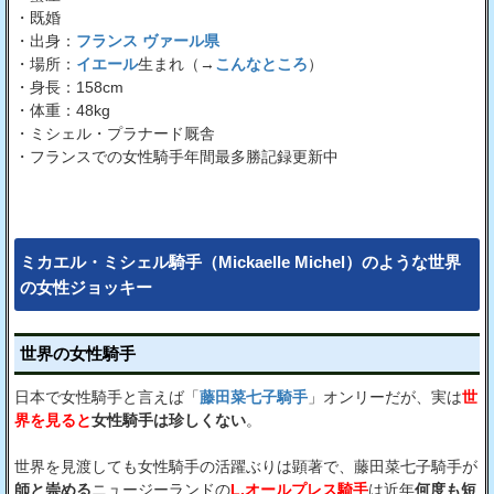
・既婚
・出身：
フランス ヴァール県
・場所：
イエール
生まれ（→
こんなところ
）
・身長：158cm
・体重：48kg
・ミシェル・プラナード厩舎
・フランスでの女性騎手年間最多勝記録更新中
ミカエル・ミシェル騎手（Mickaelle Michel）のような世界
の女性ジョッキー
世界の女性騎手
日本で女性騎手と言えば「
藤田菜七子騎手
」オンリーだが、実は
世
界を見ると
女性騎手は珍しくない
。
世界を見渡しても女性騎手の活躍ぶりは顕著で、藤田菜七子騎手が
師と崇める
ニュージーランドの
L.オールプレス騎手
は近年
何度も短