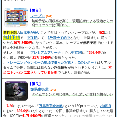
【優良】
レープロ
(362)
無料予想の回収率が高く、現場記者による現地からの
X(ツイッター)が面白い。
無料予想
の
回収率が高い
ことで注目されていたレープロだが、
8/2
には
無料予想
で、
中京1R
にて、
3券種全て的中
となり、推奨通りに買って
いたら
10万 8450円
になっていた。基本、レープロが
無料予想
で的中する
時は全3券種的中となることが多い。
それと、
同日
、「
プレミアムアリーナ
」でも
中京5R
にて
356.4倍
の的
中。最大で600円が
21万 3840円
の獲得となった。
…
トレーニングセンターの現場で撮った写真と、Xのレポート
はリアル
タイムで公開。新聞には載らない
超生情報
が得られるということは、
本
当にトレセンに出入りしている証拠
でもあり、評価が高い！
【優良】
競馬裏街道
(146)
タイムマシンと同じ住所。少し渋いが無料予想もいい
7/26
には, いつもの「
万馬券完全攻略
｣という150ptコースで、
札幌1R
において
699.0倍
の的中となった。今回、推奨金額通りに購入していた場
合、600円が
41万 9400円
の獲得となった。
（いつもの低額コースだった