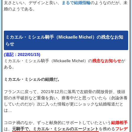
太さといい、デザインと良い、
まるで結婚指輪
のようなのだが、未
婚のようである。
ミカエル・ミシェル騎手（Mickaelle Michel）の残念なお知
らせ
(追記：2022/01/15)
ミカエル・ミシェル騎手（Mickaelle Michel）の
残念なお知らせ
が
ある。
ミカエル・ミシェルの結婚だ。
フランスに戻って、2021年12月に落馬で左鎖骨の開放骨折、後頭
部の水平破折など重傷を負い、療養中だと思っていたら（勿論休養
していたのだが）次に入った情報が更にショックな結婚報道だと
は…
コロナ禍のなか、ずっと献身的にサポートしていたという
結婚相手
は、
元騎手で、ミカエル・ミシェルのエージェント
を務める
フレデ