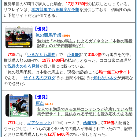
推奨単価の500円で購入した場合、
17万 3750円
の払戻しとなっている。
リフレインは、
地方競馬でも高精度な予想
を提供しており、信頼性の高
い予想サイトだと評価できる。
【優良】
俺の競馬予想
(809)
魅力は「本物の馬主」によるガチネタと「本物の現役
記者」のガチ内部情報だ！
7/18
には「
いきなり万馬券
」で、
小倉9R
にて
319.0倍
の万馬券を的中。
推奨購入額600円で、
19万 1400円
の払戻しとなった。ココは常に論理的
で
説得力のある見解
が買い目には載っている。
「俺の競馬予想」は本物の馬主と、現役の記者による
唯一無二のサイト
である。
サイト内のブログ
では､新聞や雑誌では
知れないネタ
が満載な
ので必見だ｡
【優良】
原点
(415)
玄人でも満足できる無料コンテンツが充実している競
馬予想サイト。提供される予想にも読み応えのある納
得の見解
が載っている。
7/11
には、
ギアショット
(120pt)
コースで、
函館7R
にて
316倍
の配当と
なった
(24点)
。いつもの如く400円での購入が推奨されていたので、記載
どおりに馬券購入したら
12万 6400円
の払い戻しとなった。