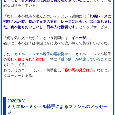
敵な回答をしている。
「なぜ日本の競馬を選んだのか？」という質問には「
札幌レースに
招待された時、初めて日本の文化、レースに出会い、恋に落ちまし
た。食べ物もおいしいし、日本人は親切です
」とリップサービス。
「何を気に入ったか？」という質問には「
ギョーザ。
」
確かに日本の餃子は中国とかに比べて皮が薄くて美味しいからな。
また
ミカエル・ミシェル騎手の浴衣姿
や、ミカエル・ミシェル騎手
の
美しく鍛えられた筋肉
と、特に
「棘下筋」が発達していること
に
も注目してる。
あと、ミカエル・ミシェル騎手直伝「
強い馬の見分け方
」などとい
うコーナーもある。
2020/3/31
ミカエル・ミシェル騎手によるファンへのメッセー
ジ