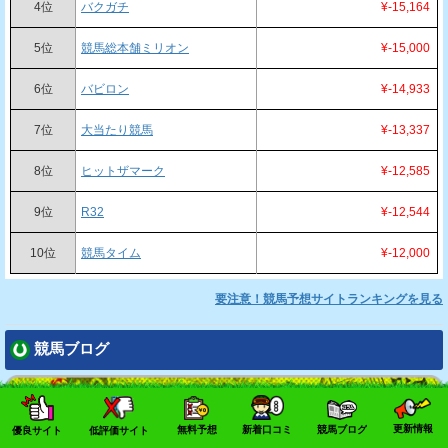
4位
バクガチ
¥-15,164
5位
競馬総本舗ミリオン
¥-15,000
6位
バビロン
¥-14,933
7位
大当たり競馬
¥-13,337
8位
ヒットザマーク
¥-12,585
9位
R32
¥-12,544
10位
競馬タイム
¥-12,000
要注意！競馬予想サイトランキングを見る
競馬ブログ
更新情報
無料予想
新着口コミ
競馬ブログ
優良サイト
低評価サイト