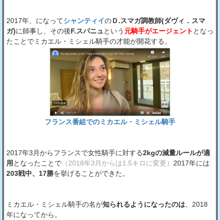
2017年、になって
シャンティイ
の
Ｄ.スマガ調教師(ダヴィ．スマ
ガ)
に師事し、その後
F.スパニュ
という
元騎手がエージェント
となっ
たことでミカエル・ミシェル騎手の才能が開花する。
フランス番組でのミカエル・ミシェル騎手
2017年3月からフランスで女性騎手に対する
2kgの減量ルールが適
用
となったことで
（2018年3月からは1.5キロに変更）
2017年には
203戦中、17勝
を挙げることができた。
ミカエル・ミシェル騎手の名が
知られるようになったのは
、2018
年になってから。