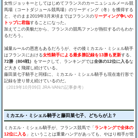
女性ジョッキーとしてはじめてフランスのカーニュシュルメール競
馬場（コートダジュール競馬場）のリーディング（冬）を獲得する
と、そのまま2019年3月末頃まではフランスの
リーディング争いの
トップに君臨
することになった。
加えてこの美貌だから、フランスの競馬ファンが熱狂するのもわか
るだろう。
減量ルールの恩恵もあるだろうが、その後ミカエル・ミシェル騎手
はフランスにおける
女性騎手による最多勝記録を13勝も更新
する、
72勝（804戦）
をマークして、ランキングでは
全体の12位に入る
な
ど大きく飛躍し続けている。
藤田菜七子騎手と同様に、ミカエル・ミシェル騎手も現在進行形で
記録を塗り替え続けているのだ。
（2019年10月09日 JRA-VANの記事参考）
ミカエル・ミシェル騎手と藤田菜七子、どちらが上？
ミカエル・ミシェル騎手が、フランス競馬で「
ランキングで全体の
12位に入る
」ということは重量ハンデがあっても、やはり相手が世