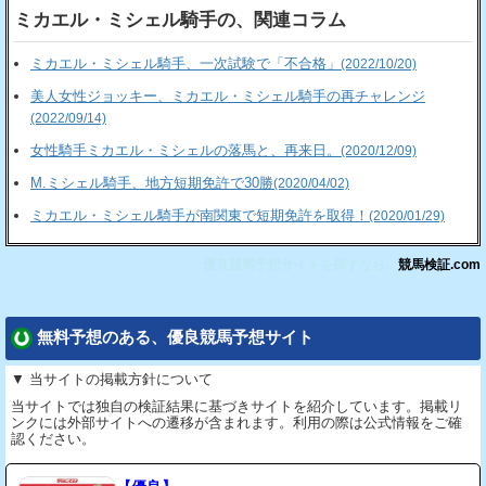
ミカエル・ミシェル騎手の、関連コラム
ミカエル・ミシェル騎手、一次試験で「不合格」
(2022/10/20)
美人女性ジョッキー、ミカエル・ミシェル騎手の再チャレンジ
(2022/09/14)
女性騎手ミカエル・ミシェルの落馬と、再来日。
(2020/12/09)
M.ミシェル騎手、地方短期免許で30勝
(2020/04/02)
ミカエル・ミシェル騎手が南関東で短期免許を取得！
(2020/01/29)
優良競馬予想サイトを探すなら、
競馬検証.com
無料予想のある、優良競馬予想サイト
▼ 当サイトの掲載方針について
当サイトでは独自の検証結果に基づきサイトを紹介しています。掲載リ
ンクには外部サイトへの遷移が含まれます。利用の際は公式情報をご確
認ください。