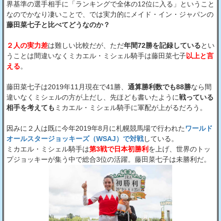
界基準の選手相手に「ランキングで全体の12位に入る」ということ
なのでかなり凄いことで、では実力的にメイド・イン・ジャパンの
藤田菜七子と比べてどうなのか？
２人の実力差
は難しい比較だが、ただ
年間72勝を記録している
とい
うことは間違いなくミカエル・ミシェル騎手は藤田菜七子
以上と言
える
。
藤田菜七子は2019年11月現在で41勝、
通算勝利数でも88勝
なら間
違いなくミシェルの方が上だし、先ほども書いたように
戦っている
相手を考えても
ミカエル・ミシェル騎手に軍配が上がるだろう。
因みに２人は既に今年2019年8月に札幌競馬場で行われた
ワールド
オールスタージョッキーズ（WSAJ）で対戦
している。
ミカエル・ミシェル騎手は
第3戦で日本初勝利
を上げ、世界のトッ
プジョッキーが集う中で総合3位の活躍。藤田菜七子は未勝利だ。