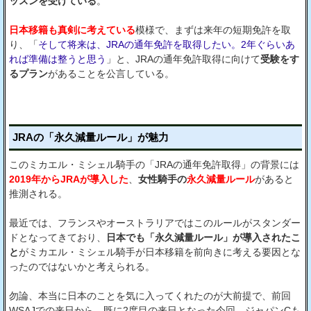
ッスンを受けている
。
日本移籍も真剣に考えている
模様で、まずは来年の短期免許を取
り、「
そして将来は、JRAの通年免許を取得したい。2年ぐらいあ
れば準備は整うと思う
」と、JRAの通年免許取得に向けて
受験をす
るプラン
があることを公言している。
JRAの「永久減量ルール」が魅力
このミカエル・ミシェル騎手の「JRAの通年免許取得」の背景には
2019年からJRAが導入した
、
女性騎手の
永久減量ルール
があると
推測される。
最近では、フランスやオーストラリアではこのルールがスタンダー
ドとなってきており、
日本でも「永久減量ルール」が導入されたこ
と
がミカエル・ミシェル騎手が日本移籍を前向きに考える要因とな
ったのではないかと考えられる。
勿論、本当に日本のことを気に入ってくれたのが大前提で、前回
WSAJでの来日から、既に2度目の来日となった今回、ジャパンCも