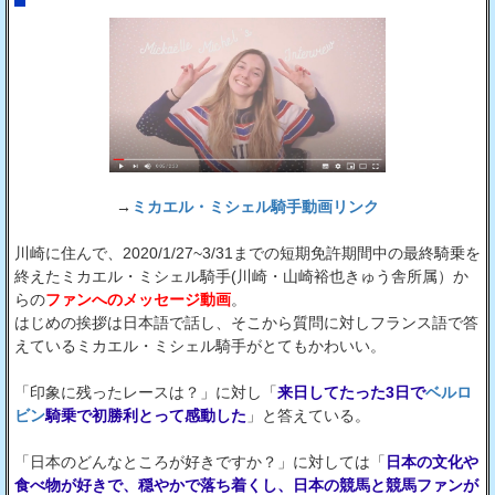
→
ミカエル・ミシェル騎手動画リンク
川崎に住んで、2020/1/27~3/31までの短期免許期間中の最終騎乗を
終えたミカエル・ミシェル騎手(川崎・山崎裕也きゅう舎所属）か
らの
ファンへのメッセージ動画
。
はじめの挨拶は日本語で話し、そこから質問に対しフランス語で答
えているミカエル・ミシェル騎手がとてもかわいい。
「印象に残ったレースは？」に対し「
来日してたった3日で
ベルロ
ビン
騎乗で初勝利とって感動した
」と答えている。
「日本のどんなところが好きですか？」に対しては「
日本の文化や
食べ物が好きで、穏やかで落ち着くし、日本の競馬と競馬ファンが