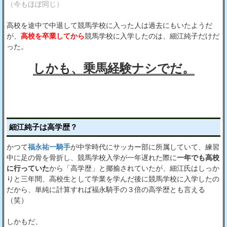
（今もほぼ同じ）
高校を途中で中退して競馬学校に入った人は過去にもいたようだ
が、
高校を卒業してから
競馬学校に入学したのは、細江純子だけだ
った。
しかも、乗馬経験ナシでだ。
細江純子は高学歴？
かつて
福永祐一騎手
が中学時代にサッカー部に所属していて、練習
中に足の骨を骨折し、競馬学校入学が一年遅れた際に
一年でも高校
に行っていた
から「高学歴」と揶揄されていたが、細江氏はしっか
りと三年間、高校生として学業を学んだ後に競馬学校に入学したの
だから、単純に計算すれば福永騎手の３倍の高学歴とも言える
（笑）
しかもだ、