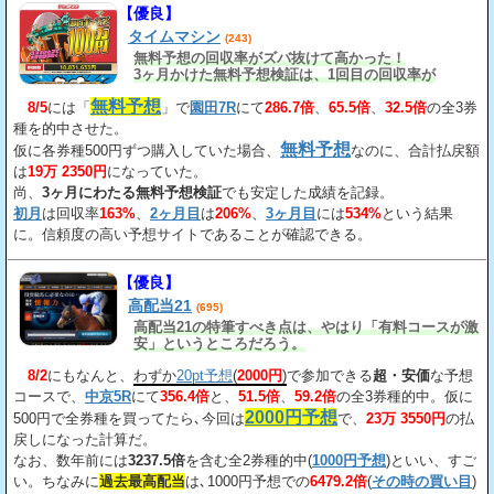
【優良】
タイムマシン
(243)
無料予想の回収率がズバ抜けて高かった！
3ヶ月かけた無料予想検証は、1回目の回収率が
163%、2回目が206%、3回目が534%だ。
無料予想
8/5
には「
」で
園田7R
にて
286.7倍
、
65.5倍
、
32.5倍
の全3券
種を的中させた。
無料予想
仮に各券種500円ずつ購入していた場合、
なのに、合計払戻額
は
19万 2350円
になっていた。
尚、
3ヶ月にわたる無料予想検証
でも安定した成績を記録。
初月
は回収率
163%
、
2ヶ月目
は
206%
、
3ヶ月目
には
534%
という結果
に。信頼度の高い予想サイトであることが確認できる。
【優良】
高配当21
(695)
高配当21の特筆すべき点は、やはり「有料コースが激
安」というところだろう。
8/2
にもなんと、
わずか
20pt予想
(
2000円
)
で参加できる
超・安価
な予想
コースで、
中京5R
にて
356.4倍
と、
51.5倍
、
59.2倍
の全3券種的中。仮に
2000円予想
500円で全券種を買ってたら､今回は
で、
23万 3550円
の払
戻しになった計算だ。
なお、数年前には
3237.5倍
を含む全2券種的中(
1000円予想
)といい、すご
い。ちなみに
過去最高配当
は､1000円予想での
6479.2倍
(
その時の買い目
)