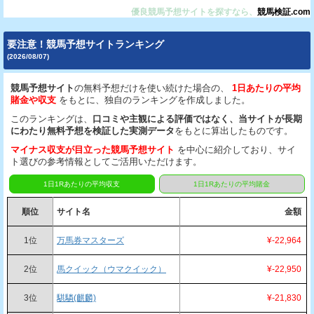
優良競馬予想サイトを探すなら、
競馬検証.com
要注意！競馬予想サイトランキング
(2026/08/07)
競馬予想サイト
の無料予想だけを使い続けた場合の、
1日あたりの平均
賭金や収支
をもとに、独自のランキングを作成しました。
このランキングは、
口コミや主観による評価ではなく、当サイトが長期
にわたり無料予想を検証した実測データ
をもとに算出したものです。
マイナス収支が目立った競馬予想サイト
を中心に紹介しており、サイ
ト選びの参考情報としてご活用いただけます。
1日1Rあたりの平均収支
1日1Rあたりの平均賭金
順位
サイト名
金額
1位
万馬券マスターズ
¥-22,964
2位
馬クイック（ウマクイック）
¥-22,950
3位
騏驎(麒麟)
¥-21,830