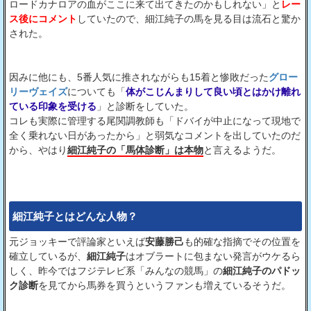
ロードカナロアの血がここに来て出てきたのかもしれない」と
レー
ス後にコメント
していたので、細江純子の馬を見る目は流石と驚か
された。
因みに他にも、5番人気に推されながらも15着と惨敗だった
グロー
リーヴェイズ
についても「
体がこじんまりして良い頃とはかけ離れ
ている印象を受ける
」と診断をしていた。
コレも実際に管理する尾関調教師も「ドバイが中止になって現地で
全く乗れない日があったから」と弱気なコメントを出していたのだ
から、やはり
細江純子の「馬体診断」は本物
と言えるようだ。
細江純子とはどんな人物？
元ジョッキーで評論家といえば
安藤勝己
も的確な指摘でその位置を
確立しているが、
細江純子
はオブラートに包まない発言がウケるら
しく、昨今ではフジテレビ系「みんなの競馬」の
細江純子のパドッ
ク診断
を見てから馬券を買うというファンも増えているそうだ。