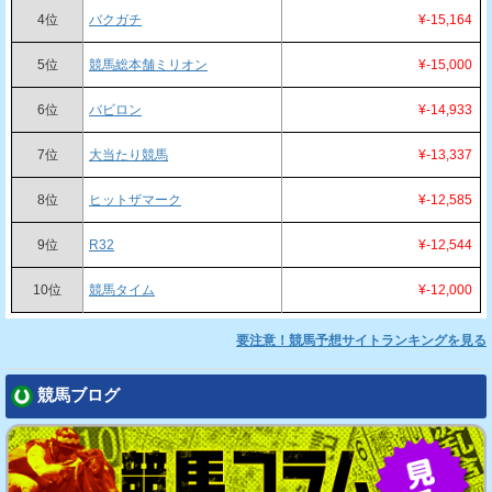
4位
バクガチ
¥-15,164
5位
競馬総本舗ミリオン
¥-15,000
6位
バビロン
¥-14,933
7位
大当たり競馬
¥-13,337
8位
ヒットザマーク
¥-12,585
9位
R32
¥-12,544
10位
競馬タイム
¥-12,000
要注意！競馬予想サイトランキングを見る
競馬ブログ