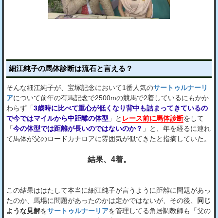
細江純子の馬体診断は流石と言える？
そんな細江純子が、宝塚記念において1番人気の
サートゥルナーリ
ア
について前年の有馬記念で2500mの競馬で2着しているにもかか
わらず「
3歳時に比べて重心が低くなり背中も詰まってきているの
で今ではマイルから中距離の体型
」と
レース前に馬体診断
をして
「
今の体型では距離が長いのではないのか？
」と、年を経るに連れ
て馬体が父のロードカナロアに雰囲気が似てきたと指摘していた。
結果、4着。
この結果ははたして本当に細江純子が言うように距離に問題があっ
たのか、馬場に問題があったのかは定かではないが、その後、
同じ
ような見解
を
サートゥルナーリア
を管理してる角居調教師も「父の