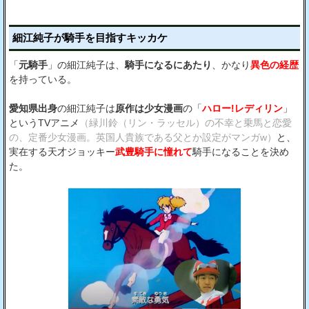
細江純子が騎手を目指すキッカケ
「
元騎手
」の細江純子は、
騎手になるにあたり
、かなり
異色の経歴
を持っている。
愛知県出身
の細江純子は
原作は少女漫画
の「
ハロー!レディリン
」
というTVアニメ
（緑川鈴（リン・ラッセル）の不幸と乗馬と恋愛
の、定番少女漫画。英国人貴族である父とか設定がマンガw）
と、
実在する天才ジョッキー
武豊騎手に憧れて
騎手になることを決め
た。