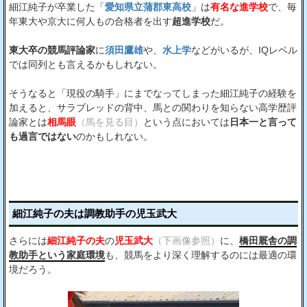
細江純子が卒業した「
愛知県立蒲郡東高校
」は
有名な進学校
で、毎
年東大や京大に何人もの合格者を出す
超進学校
だ。
東大卒の競馬評論家
に
須田鷹雄
や、
水上学
などがいるが、IQレベル
では同列とも言えるかもしれない。
そうなると「現役の騎手」にまでなってしまった細江純子の経験を
加えると、サラブレッドの背中、馬との関わりを知らない高学歴評
論家とは
相馬眼
（馬を見る目）
という点においては
日本一と言って
も過言ではない
のかもしれない。
細江純子の夫は調教助手の児玉武大
さらには
細江純子の夫
の
児玉武大
（下画像参照）
に、
橋田厩舎の調
教助手という家庭環境
も、競馬をより深く理解するのには最適の環
境だろう。