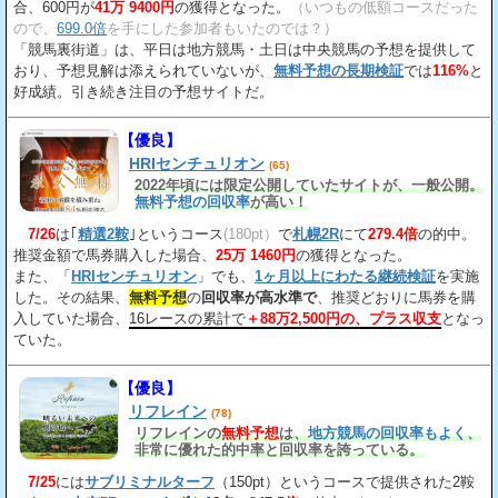
合、600円が
41万 9400円
の獲得となった。
（いつもの低額コースだった
ので、
699.0倍
を手にした参加者もいたのでは？）
「競馬裏街道」は、平日は地方競馬・土日は中央競馬の予想を提供して
おり、予想見解は添えられていないが、
無料予想の長期検証
では
116%
と
好成績。引き続き注目の予想サイトだ。
【優良】
HRIセンチュリオン
(65)
2022年頃には限定公開していたサイトが、一般公開。
無料予想の回収率
が高い！
7/26
は｢
精選2鞍
｣というコース
(180pt）
で
札幌2R
にて
279.4倍
の的中。
推奨金額で馬券購入した場合、
25万 1460円
の獲得となった。
また、「
HRIセンチュリオン
」でも、
1ヶ月以上にわたる継続検証
を実施
した。その結果、
無料予想
の
回収率が高水準で
、推奨どおりに馬券を購
入していた場合、
16レースの累計で
＋88万2,500円の、プラス収支
となっ
ていた。
【優良】
リフレイン
(78)
リフレインの
無料予想
は、
地方競馬の回収率もよく
、
非常に優れた的中率と回収率を誇っている。
7/25
には
サブリミナルターフ
（150pt）というコースで提供された2鞍