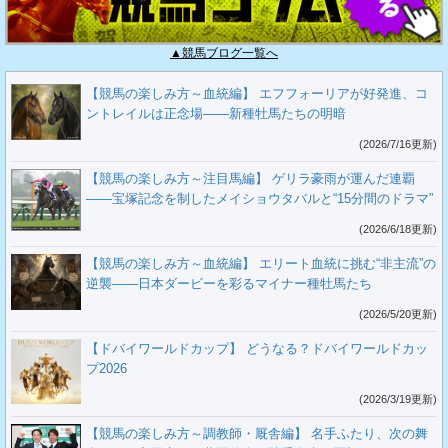
▲競馬ブログ一覧へ
【競馬の楽しみ方～血統編】 エフフォーリアが好発進、コ
ントレイルは正念場――新種牡馬たちの明暗
(2026/7/16更新)
【競馬の楽しみ方～注目馬編】 ゲリラ豪雨が運んだ連覇
――宝塚記念を制したメイショウタバルと“15分間のドラマ”
(2026/6/18更新)
【競馬の楽しみ方～血統編】 エリート血統に挑む“非主流”の
逆襲――日本ダービーを彩るマイナー種牡馬たち
(2026/5/20更新)
【ドバイワールドカップ】 どうなる？ドバイワールドカッ
プ2026
(2026/3/19更新)
【競馬の楽しみ方～調教師・厩舎編】 名手ふたり、次の舞