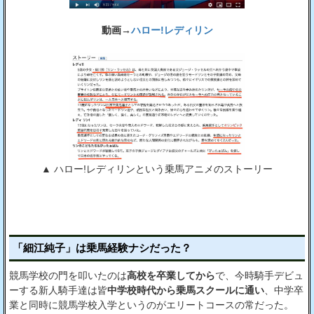
動画→
ハロー!レディリン
▲ ハロー!レディリンという乗馬アニメのストーリー
「細江純子」は乗馬経験ナシだった？
競馬学校の門を叩いたのは
高校を卒業してから
で、今時騎手デビュ
ーする新人騎手達は皆
中学校時代から乗馬スクールに通い
、中学卒
業と同時に競馬学校入学というのがエリートコースの常だった。