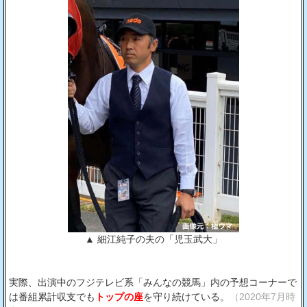
▲ 細江純子の夫の「児玉武大」
実際、出演中のフジテレビ系「みんなの競馬」内の予想コーナーで
は番組累計収支でも
トップの座
を守り続けている。
（2020年7月時