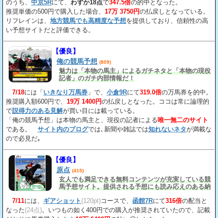
のうち、
中京5R
にて、
わずか18点
で
347.5倍
の的中となった。
推奨単価の500円で購入した場合、
17万 3750円
の払戻しとなっている。
リフレインは、
地方競馬でも高精度な予想
を提供しており、信頼性の高
い予想サイトだと評価できる。
【優良】
俺の競馬予想
(809)
魅力は「本物の馬主」によるガチネタと「本物の現役
記者」のガチ内部情報だ！
7/18
には「
いきなり万馬券
」で、
小倉9R
にて
319.0倍
の万馬券を的中。
推奨購入額600円で、
19万 1400円
の払戻しとなった。ココは常に論理的
で
説得力のある見解
が買い目には載っている。
「俺の競馬予想」は本物の馬主と、現役の記者による
唯一無二のサイト
である。
サイト内のブログ
では､新聞や雑誌では
知れないネタ
が満載な
ので必見だ｡
【優良】
原点
(415)
玄人でも満足できる無料コンテンツが充実している競
馬予想サイト。提供される予想にも読み応えのある納
得の見解
が載っている。
7/11
には、
ギアショット
(120pt)
コースで、
函館7R
にて
316倍
の配当と
なった
(24点)
。いつもの如く400円での購入が推奨されていたので、記載