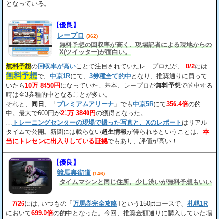
となっている。
【優良】
レープロ
(362)
無料予想の回収率が高く、現場記者による現地からの
X(ツイッター)が面白い。
無料予想
の
回収率が高い
ことで注目されていたレープロだが、
8/2
には
無料予想
で、
中京1R
にて、
3券種全て的中
となり、推奨通りに買って
いたら
10万 8450円
になっていた。基本、レープロが
無料予想
で的中する
時は全3券種的中となることが多い。
それと、
同日
、「
プレミアムアリーナ
」でも
中京5R
にて
356.4倍
の的
中。最大で600円が
21万 3840円
の獲得となった。
…
トレーニングセンターの現場で撮った写真と、Xのレポート
はリアル
タイムで公開。新聞には載らない
超生情報
が得られるということは、
本
当にトレセンに出入りしている証拠
でもあり、評価が高い！
【優良】
競馬裏街道
(146)
タイムマシンと同じ住所。少し渋いが無料予想もいい
7/26
には, いつもの「
万馬券完全攻略
｣という150ptコースで、
札幌1R
において
699.0倍
の的中となった。今回、推奨金額通りに購入していた場