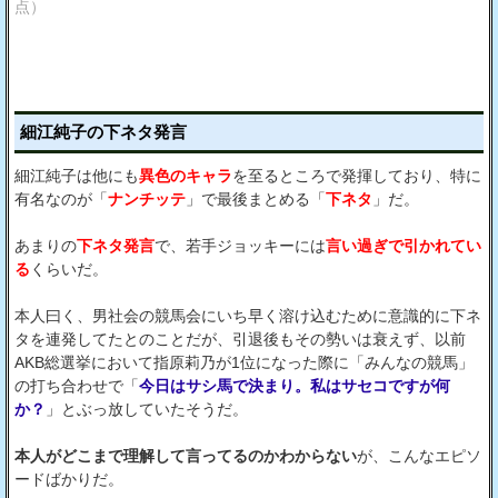
点）
細江純子の下ネタ発言
細江純子は他にも
異色のキャラ
を至るところで発揮しており、特に
有名なのが「
ナンチッテ
」で最後まとめる「
下ネタ
」だ。
あまりの
下ネタ発言
で、若手ジョッキーには
言い過ぎで引かれてい
る
くらいだ。
本人曰く、男社会の競馬会にいち早く溶け込むために意識的に下ネ
タを連発してたとのことだが、引退後もその勢いは衰えず、以前
AKB総選挙において指原莉乃が1位になった際に「みんなの競馬」
の打ち合わせで「
今日はサシ馬で決まり。私はサセコですが何
か？
」とぶっ放していたそうだ。
本人がどこまで理解して言ってるのかわからない
が、こんなエピソ
ードばかりだ。