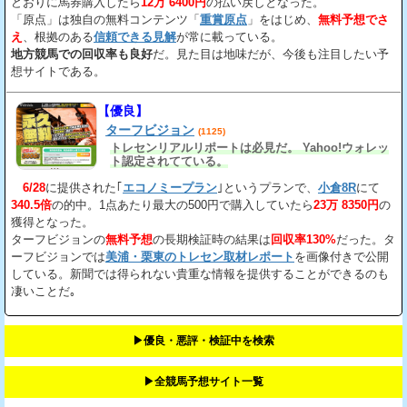
どおりに馬券購入したら
12万 6400円
の払い戻しとなった。
「原点」は独自の無料コンテンツ「
重賞原点
」をはじめ、
無料予想でさ
え
、根拠のある
信頼できる見解
が常に載っている。
地方競馬での回収率も良好
だ。見た目は地味だが、今後も注目したい予
想サイトである。
【優良】
ターフビジョン
(1125)
トレセンリアルリポートは必見だ。 Yahoo!ウォレッ
ト認定されてている。
6/28
に提供された｢
エコノミープラン
｣というプランで、
小倉8R
にて
340.5倍
の的中。1点あたり最大の500円で購入していたら
23万 8350円
の
獲得となった。
ターフビジョンの
無料予想
の長期検証時の結果は
回収率130%
だった。タ
ーフビジョンでは
美浦・栗東のトレセン取材レポート
を画像付きで公開
している。新聞では得られない貴重な情報を提供することができるのも
凄いことだ｡
▶︎優良・悪評・検証中を検索
▶︎全競馬予想サイト一覧