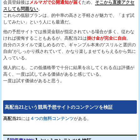
会員登録後は
メルマガで公開通知が届く
ため、
そこから直接アクセ
スしても問題ない
。
これらの低額プランは、的中率の高さと手軽さが魅力で、「まず試
してみたい」という人にも最適だ。
他の予想サイトでは推奨金額が指定されている場合が多く、従わな
ければ後悔することもあるが、高配当21は
掛け金が完全に自由
。
自分のスタイルで楽しめるので、ギャンブル本来の“スリルと選択の
自由”がしっかり残されていて、かなり楽しませてもらえるから気に
入っている。
個人的にも、この低価格帯で十分に結果を出してくれる点は評価が
高く、一度は試してみる価値があると感じている。
一度は試す価値があると思う。
高配当21という競馬予想サイトのコンテンツを検証
高配当21
には
４つの無料コンテンツ
がある。