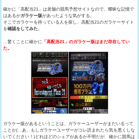
確かに「高配当21」は老舗の競馬予想サイトなので、曖昧な記憶で
はあるが
ガラケー版
があったような気がする。
そこでガラケーを持っている人を探し、高配当21のガラケーサイト
を
確認をしてみた
。
…驚くことに確かに
「高配当21」のガラケー版はまだ存在してい
た。
ガラケー版があるということは、ガラケーユーザーがまだいるって
ことか
(…あ、もしガラケーユーザーがコレ読まれたら気を悪くしな
いでください！)どれほどのシェアがあるか不明だが、確かに競馬は