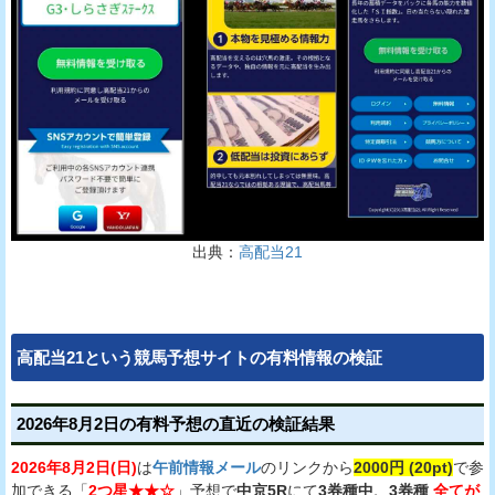
出典：
高配当21
高配当21という競馬予想サイトの有料情報の検証
2026年8月2日の有料予想の直近の検証結果
2026年8月2日(日)
は
午前情報メール
のリンクから
2000円 (20pt)
で参
加できる「
2つ星★★☆
」予想で
中京5R
にて
3券種中、3券種
全てが