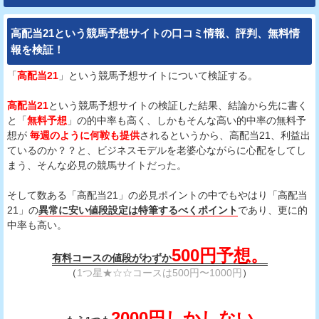
高配当21という競馬予想サイトの口コミ情報、評判、無料情
報を検証！
「
高配当21
」という競馬予想サイトについて検証する。
高配当21
という競馬予想サイトの検証した結果、結論から先に書く
と「
無料予想
」の的中率も高く、しかもそんな高い的中率の無料予
想が
毎週のように何鞍も提供
されるというから、高配当21、利益出
ているのか？？と、ビジネスモデルを老婆心ながらに心配をしてし
まう、そんな必見の競馬サイトだった。
そして数ある「高配当21」の必見ポイントの中でもやはり「高配当
21」の
異常に安い値段設定は特筆するべくポイント
であり、更に的
中率も高い。
500円予想。
有料コースの値段がわずか
（
1つ星★☆☆コースは500円〜1000円
）
2000円しかしない