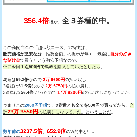
356.4倍
全３券種的中。
ほか、
この高配当21の「超低額コース」の特徴は、
販売価格が激安な分
「推奨金額」の提示が無く、気楽に
自分の好き
な賭け金
で買うという激安予想なので、
仮に今回
１点500円で
馬券を購入していたとしたら
、
馬連は
59.2倍
なので
2万 9600円
の払い戻し。
3連複は
51.5倍
なので
2万 5750円
の払い戻し。
3連単は
356.4倍
だったので
17万 8200円
の払い戻しになっていた。
つまりこの
2000円予想
で、
3券種とも全てを500円で買ってたら
、
合
23万 3550円
計
の払戻しになっていた
。ということだ
。
3237.5倍
652.9倍
数年前の
、
のW的中といい、