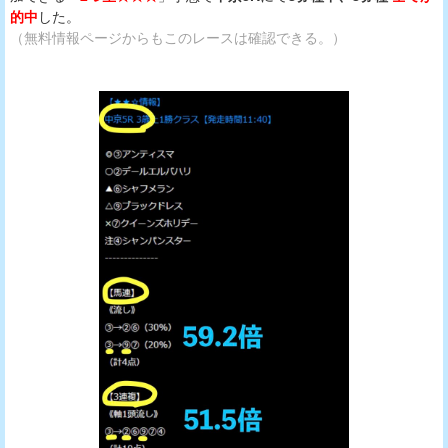
的中
した。
（無料情報ページからもこのレースは確認できる。）