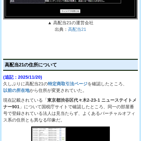
▲ 高配当21の運営会社
出典：
高配当21
高配当21の住所について
(追記：2025/11/20)
久しぶりに高配当21の
特定商取引法ページ
を確認したところ、
以前の所在地
から住所が変更されていた。
現在記載されている「
東京都渋谷区代々木2-23-1 ニューステイトメ
ナー901
」について国税庁サイトで確認したところ、同一の部屋番
号で登録されている法人は見当たらず、よくあるバーチャルオフィ
ス系の住所とも異なる印象だ。