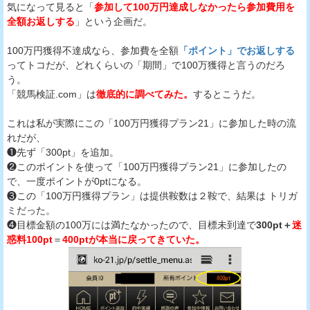
気になって見ると「
参加して100万円達成しなかったら参加費用を
全額お返しする
」という企画だ。
100万円獲得不達成なら、参加費を全額
「ポイント」でお返しする
ってトコだが、どれくらいの「期間」で100万獲得と言うのだろ
う。
「競馬検証.com」は
徹底的に調べてみた。
するとこうだ。
これは私が実際にこの「100万円獲得プラン21」に参加した時の流
れだが、
❶先ず「300pt」を追加。
❷このポイントを使って「100万円獲得プラン21」に参加したの
で、一度ポイントが0ptになる。
❸この「100万円獲得プラン」は提供鞍数は２鞍で、結果は トリガ
ミだった。
❹目標金額の100万には満たなかったので、目標未到達で
300pt＋
迷
惑料100pt
＝
400ptが本当に戻ってきていた。