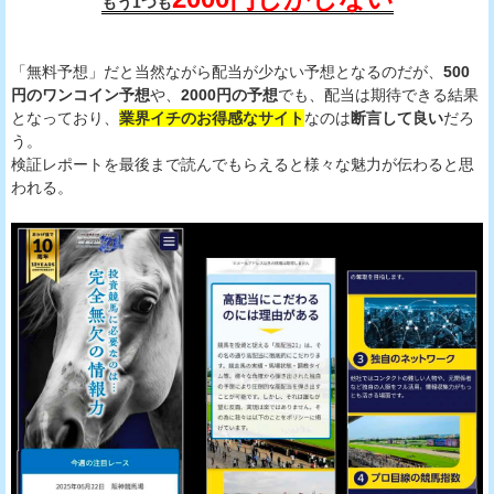
もう1つも
「無料予想」だと当然ながら配当が少ない予想となるのだが、
500
円のワンコイン予想
や、
2000円の予想
でも、配当は期待できる結果
となっており、
業界イチのお得感なサイト
なのは
断言して良い
だろ
う。
検証レポートを最後まで読んでもらえると様々な魅力が伝わると思
われる。