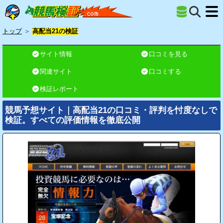
トップ
＞
高配当21の検証
サイト情報
口コミを見る
関連サイト
口コミする
検証レポート
競馬予想サイト｜高配当21の口コミ・評判を忖度なしで
検証。すべての評価情報を徹底公開