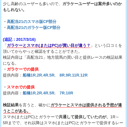
少し高齢のユーザーも多いので、
ガラケーユーザーは案外多いのか
もしれない。
・
高配当21のスマホ版CP部分
・
高配当21のガラケー版CP部分
(追記：2017/3/16)
「
ガラケーとスマホ(またはPC)が買い目が違う？
」という口コミを
頂いてからやっと確認をすることができた。
検証内容は「高配当21」地方競馬の買い目と提供レースの検証結果
になる。
・
ガラケーでの提供
提供内容：
船橋1R.2R.4R.5R.
8R.9R.11R.12R
・
スマホでの提供
提供内容：
船橋1R.2R.4R.5R.
7R.10R
検証結果
を言うと、確かに
ガラケーとスマホは提供される予想が違
うとこがある。
スマホ(またはPC)とガラケーで
共通して提供していたのが、
1R～
5Rまでで、それ以降はスマホ(またはPC)とガラケーで提供するレー