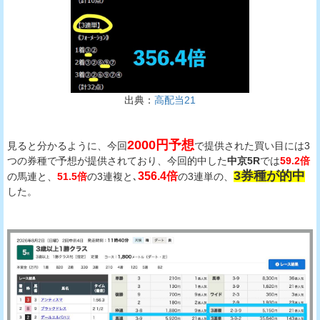
出典：
高配当21
2000円予想
見ると分かるように、今回
で提供された買い目には3
つの券種で予想が提供されており、今回的中した
中京5R
では
59.2倍
3券種が的中
356.4倍
の馬連と、
51.5倍
の3連複と､
の3連単の、
した。