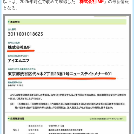
以下は、2025年時点で改めて確認した「
株式会社IMF
」の最新情報
となる。