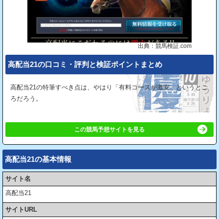
出典：競馬検証.com
高配当21の⼝コミ・評判と検証ポイントまとめ
高配当21の特筆すべき点は、やはり「有料コースが激安」というとこ
ろだろう。
この競馬予想サイトを見る
高配当21の基本情報
サイト名
高配当21
サイトURL