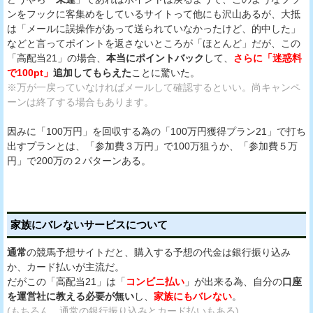
ンをフックに客集めをしているサイトって他にも沢山あるが、大抵
は「メールに誤操作があって送られていなかったけど、的中した」
などと言ってポイントを返さないところが「ほとんど」だが、この
「高配当21」の場合、
本当にポイントバック
して、
さらに「迷惑料
で100pt」
追加してもらえた
ことに驚いた。
※万が一戻っていなければメールして確認するといい。尚キャンペ
ーンは終了する場合もあります。
因みに「100万円」を回収する為の「100万円獲得プラン21」で打ち
出すプランとは、「参加費３万円」で100万狙うか、「参加費５万
円」で200万の２パターンある。
家族にバレないサービスについて
通常
の競馬予想サイトだと、購入する予想の代金は銀行振り込み
か、カード払いが主流だ。
だがこの「高配当21」は「
コンビニ払い
」が出来る為、自分の
口座
を運営社に教える必要が無い
し、
家族にもバレない
。
(もちろん、通常の銀行振り込みとカード払いもある)