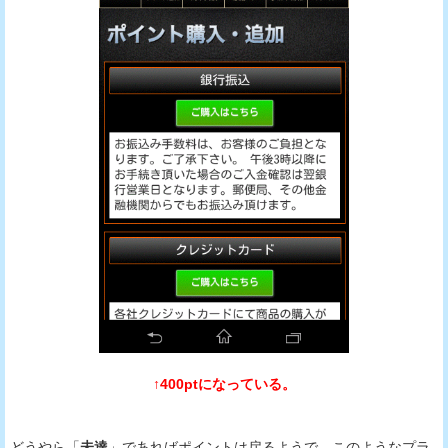
↑400ptになっている。
どうやら「
未達
」であればポイントは戻るようで、このようなプラ