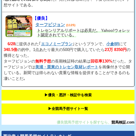
想サイトである。
【優良】
ターフビジョン
(1125)
トレセンリアルリポートは必見だ。 Yahoo!ウォレッ
ト認定されてている。
6/28
に提供された｢
エコノミープラン
｣というプランで、
小倉8R
にて
340.5倍
の的中。1点あたり最大の500円で購入していたら
23万 8350円
の
獲得となった。
ターフビジョンの
無料予想
の長期検証時の結果は
回収率130%
だった。タ
ーフビジョンでは
美浦・栗東のトレセン取材レポート
を画像付きで公開
している。新聞では得られない貴重な情報を提供することができるのも
凄いことだ｡
▶︎優良・悪評・検証中を検索
▶︎全競馬予想サイト一覧
優良競馬予想サイトを探すなら、
競馬検証.com