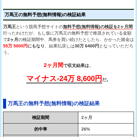
万馬王の無料予想(無料情報)の検証結果
万馬王
という競馬予想サイトの
無料予想(無料情報)の検証を2ヶ月間
行ったわけだが、もし仮に万馬王の無料予想で推奨されている金額
で
2ヶ月
の検証期間中、馬券を買い続けたとしたら、かかった賭金は
55万 5000円
にもなり
、結果払戻しは
30万 6400円
となっていただろ
う。
2ヶ月間
で収支結果は、
マイナス-24万 8,600円
だ。
万馬王の無料予想(無料情報)の検証結果
検証期間
2ヶ月
的中率
26%