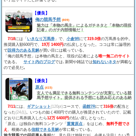
【優良】
俺の競馬予想
(809)
魅力は「本物の馬主」によるガチネタと「本物の現役
記者」のガチ内部情報だ！
7/18
には「
いきなり万馬券
」で、
小倉9R
にて
319.0倍
の万馬券を的中。
推奨購入額600円で、
19万 1400円
の払戻しとなった。ココは常に論理的
で
説得力のある見解
が買い目には載っている。
「俺の競馬予想」は本物の馬主と、現役の記者による
唯一無二のサイト
である。
サイト内のブログ
では､新聞や雑誌では
知れないネタ
が満載な
ので必見だ｡
【優良】
原点
(415)
玄人でも満足できる無料コンテンツが充実している競
馬予想サイト。提供される予想にも読み応えのある納
得の見解
が載っている。
7/11
には、
ギアショット
(120pt)
コースで、
函館7R
にて
316倍
の配当と
なった
(24点)
。いつもの如く400円での購入が推奨されていたので、記載
どおりに馬券購入したら
12万 6400円
の払い戻しとなった。
「原点」は独自の無料コンテンツ「
重賞原点
」をはじめ、
無料予想でさ
え
、根拠のある
信頼できる見解
が常に載っている。
地方競馬での回収率も良好
だ。見た目は地味だが、今後も注目したい予