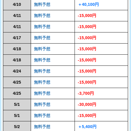
4/10
無料予想
＋40,100円
4/11
無料予想
-15,000円
4/11
無料予想
-15,000円
4/17
無料予想
-15,000円
4/18
無料予想
-15,000円
4/18
無料予想
-15,000円
4/24
無料予想
-15,000円
4/25
無料予想
-15,000円
4/25
無料予想
-3,700円
5/1
無料予想
-30,000円
5/1
無料予想
-15,000円
5/2
無料予想
＋5,400円