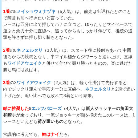
1着
の5
メイショウミナヅキ
（5人気）は、前走は出遅れたとのこと
で陣営も前へ行きたいと言っていた。
レースは五分に出て押してハナに立つと、ゆったりとマイペースで
運ぶと余力十分に直線へ。追ってからもしっかり伸びて、後続の追
撃を許さずに押し切り勝ちとなった。
2着
の8
ネフェルタリ
（3人気）は、スタート後に接触もあって中団
後ろからの競馬となり、半マイル標からジワーッと追い上げ、直線
も
ワイドアウェイク
と併せて伸びて競り勝ったものの、楽に逃げた
勝ち馬には及ばず。
3着
の3
ワイドアウェイク
（2人気）は、軽く仕掛けて先行すると、
内でジックリ運んで手応え十分に直線へ。
ネフェルタリ
と2頭で追い
上げたが、追い比べでも敗れて3着という結果。
軸に推奨した
9
エルフバローズ
（4人気）は
新人ジョッキーの角田大
和騎手
が乗っており、一流ジョッキーが顔を揃えたこのレースは、1
レースといえども
荷が重いもの
となった。
常識的に考えても、
軸はナイ
だろ。