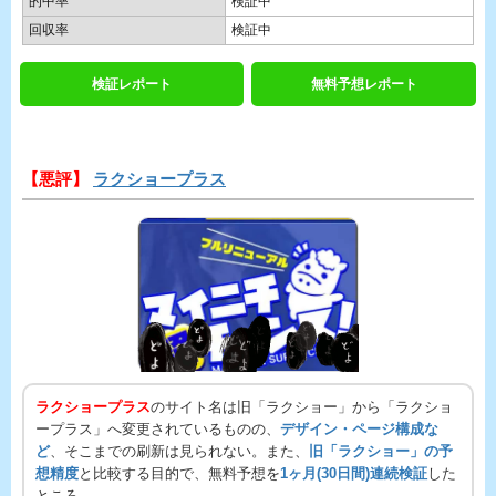
的中率
検証中
回収率
検証中
検証レポート
無料予想レポート
【悪評】
ラクショープラス
ラクショープラス
のサイト名は旧「ラクショー」から「ラクショ
ープラス」へ変更されているものの、
デザイン・ページ構成な
ど
、そこまでの刷新は見られない。また、
旧「ラクショー」の予
想精度
と比較する目的で、無料予想を
1ヶ月(30日間)連続検証
した
ところ、