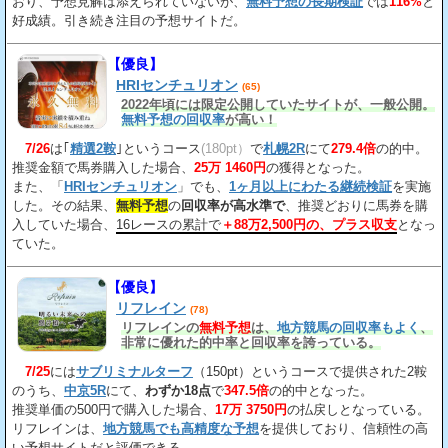
おり、予想見解は添えられていないが、
無料予想の長期検証
では
116%
と
好成績。引き続き注目の予想サイトだ。
【優良】
HRIセンチュリオン
(65)
2022年頃には限定公開していたサイトが、一般公開。
無料予想の回収率
が高い！
7/26
は｢
精選2鞍
｣というコース
(180pt）
で
札幌2R
にて
279.4倍
の的中。
推奨金額で馬券購入した場合、
25万 1460円
の獲得となった。
また、「
HRIセンチュリオン
」でも、
1ヶ月以上にわたる継続検証
を実施
した。その結果、
無料予想
の
回収率が高水準で
、推奨どおりに馬券を購
入していた場合、
16レースの累計で
＋88万2,500円の、プラス収支
となっ
ていた。
【優良】
リフレイン
(78)
リフレインの
無料予想
は、
地方競馬の回収率もよく
、
非常に優れた的中率と回収率を誇っている。
7/25
には
サブリミナルターフ
（150pt）というコースで提供された2鞍
のうち、
中京5R
にて、
わずか18点
で
347.5倍
の的中となった。
推奨単価の500円で購入した場合、
17万 3750円
の払戻しとなっている。
リフレインは、
地方競馬でも高精度な予想
を提供しており、信頼性の高
い予想サイトだと評価できる。