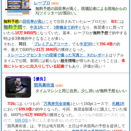
レープロ
(362)
無料予想の回収率が高く、現場記者による現地からの
X(ツイッター)が面白い。
無料予想
の
回収率が高い
ことで注目されていたレープロだが、
8/2
には
無料予想
で、
中京1R
にて、
3券種全て的中
となり、推奨通りに買って
いたら
10万 8450円
になっていた。基本、レープロが
無料予想
で的中する
時は全3券種的中となることが多い。
それと、
同日
、「
プレミアムアリーナ
」でも
中京5R
にて
356.4倍
の的
中。最大で600円が
21万 3840円
の獲得となった。
…
トレーニングセンターの現場で撮った写真と、Xのレポート
はリアル
タイムで公開。新聞には載らない
超生情報
が得られるということは、
本
当にトレセンに出入りしている証拠
でもあり、評価が高い！
【優良】
競馬裏街道
(146)
タイムマシンと同じ住所。少し渋いが無料予想もいい
7/26
には, いつもの「
万馬券完全攻略
｣という150ptコースで、
札幌1R
において
699.0倍
の的中となった。今回、推奨金額通りに購入していた場
合、600円が
41万 9400円
の獲得となった。
（いつもの低額コースだった
ので、
699.0倍
を手にした参加者もいたのでは？）
「競馬裏街道」は、平日は地方競馬・土日は中央競馬の予想を提供して