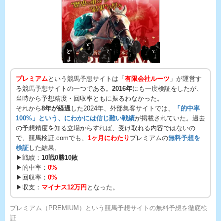
プレミアム
という競馬予想サイトは「
有限会社ルーツ
」が運営す
る競馬予想サイトの一つである。
2016年
にも一度検証をしたが、
当時から予想精度・回収率ともに振るわなかった。
それから
8年が経過
した2024年、外部集客サイトでは、
「的中率
100%」という、にわかには信じ難い戦績
が掲載されていた。過去
の予想精度を知る立場からすれば、受け取れる内容ではないの
で、競馬検証.comでも、
1ヶ月にわたり
プレミアムの
無料予想を
検証
した結果、
▶︎戦績：
10戦0勝10敗
▶︎的中率：
0%
▶︎回収率：
0%
▶︎収支：
マイナス12万円
となった。
プレミアム（PREMIUM）という競馬予想サイトの無料予想を徹底検
証