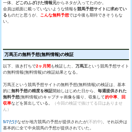
一体、
どこのふざけた情報元
からネタが入ってたのか。
会員は紙面に載っていないような情報を
競馬予想サイトに求めてい
る
ものだと思うが、
こんな無料予想
では今後も期待できそうもな
い。
万馬王の無料予想(無料情報)の検証
以下、抜き打ちで
2ヶ月間
も検証した、
万馬王
という競馬予想サイト
の無料情報(無料情報)の検証結果となる。
万馬王という競馬予想サイトの無料予想(無料情報)の検証は、基本
的に
無料予想の精度を検証
開始しはじめた日から、
毎週提供された
無料予想
(無料情報)のキャプチャ画像を撮り、収集して
的中率
、
回
収率
などを算出している。
（今回の検証で抜けてる日はありませ
ん）
5/7だけ
なぜか地方競馬の予想が提供されたが
(不的中)
、それ以外は
基本的に全て中央競馬の予想が提供されていた。