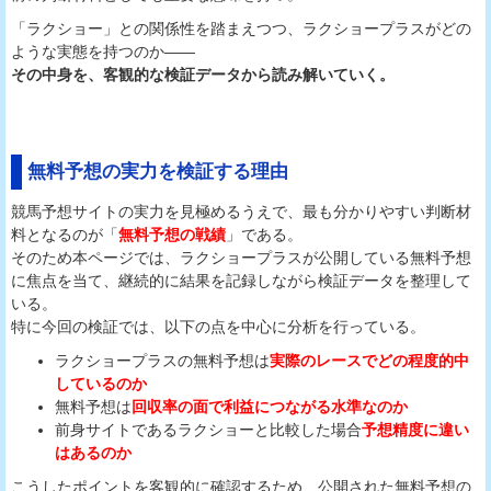
「ラクショー」との関係性を踏まえつつ、ラクショープラスがどの
ような実態を持つのか――
その中身を、客観的な検証データから読み解いていく。
無料予想の実力を検証する理由
競馬予想サイトの実力を見極めるうえで、最も分かりやすい判断材
料となるのが「
無料予想の戦績
」である。
そのため本ページでは、ラクショープラスが公開している無料予想
に焦点を当て、継続的に結果を記録しながら検証データを整理して
いる。
特に今回の検証では、以下の点を中心に分析を行っている。
ラクショープラスの無料予想は
実際のレースでどの程度的中
しているのか
無料予想は
回収率の面で利益につながる水準なのか
前身サイトであるラクショーと比較した場合
予想精度に違い
はあるのか
こうしたポイントを客観的に確認するため、公開された無料予想の