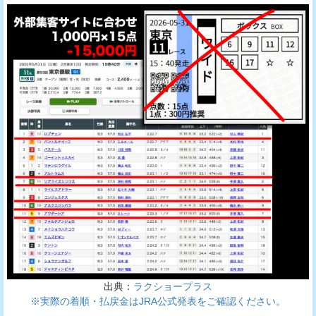
出典：
ラクショープラス
※実際の着順・払戻金はJRA公式発表をご確認ください。