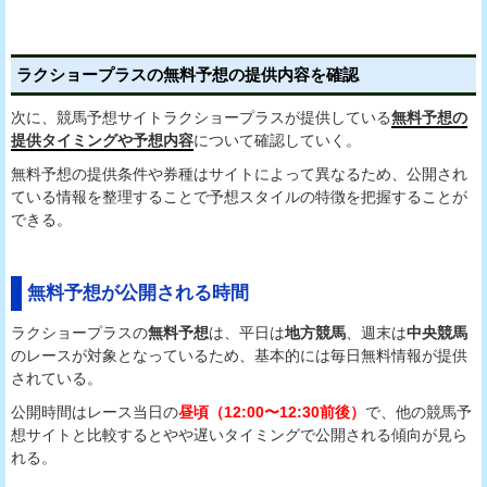
ラクショープラスの無料予想の提供内容を確認
次に、競馬予想サイトラクショープラスが提供している
無料予想の
提供タイミングや予想内容
について確認していく。
無料予想の提供条件や券種はサイトによって異なるため、公開され
ている情報を整理することで予想スタイルの特徴を把握することが
できる。
無料予想が公開される時間
ラクショープラスの
無料予想
は、平日は
地方競馬
、週末は
中央競馬
のレースが対象となっているため、基本的には毎日無料情報が提供
されている。
公開時間はレース当日の
昼頃（12:00〜12:30前後）
で、他の競馬予
想サイトと比較するとやや遅いタイミングで公開される傾向が見ら
れる。