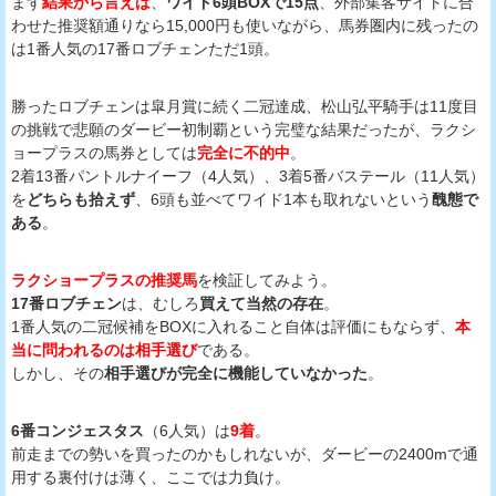
まず
結果から言えば
、
ワイド6頭BOXで15点
、外部集客サイトに合
わせた推奨額通りなら15,000円も使いながら、馬券圏内に残ったの
は1番人気の17番ロブチェンただ1頭。
勝ったロブチェンは皐月賞に続く二冠達成、松山弘平騎手は11度目
の挑戦で悲願のダービー初制覇という完璧な結果だったが、ラクシ
ョープラスの馬券としては
完全に不的中
。
2着13番パントルナイーフ（4人気）、3着5番バステール（11人気）
を
どちらも拾えず
、6頭も並べてワイド1本も取れないという
醜態で
ある
。
ラクショープラスの推奨馬
を検証してみよう。
17番ロブチェン
は、むしろ
買えて当然の存在
。
1番人気の二冠候補をBOXに入れること自体は評価にもならず、
本
当に問われるのは相手選び
である。
しかし、その
相手選びが完全に機能していなかった
。
6番コンジェスタス
（6人気）は
9着
。
前走までの勢いを買ったのかもしれないが、ダービーの2400mで通
用する裏付けは薄く、ここでは力負け。