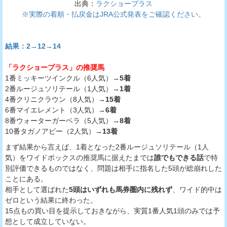
出典：
ラクショープラス
※実際の着順・払戻金はJRA公式発表をご確認ください。
結果：2→12→14
「ラクショープラス」の推奨馬
1番ミッキーツインクル（6人気）→
5着
2番ルージュソリテール（1人気）→
1着
4番クリニクラウン（8人気）→
15着
6番マイエレメント（3人気）→
6着
8番ウォーターガーベラ（5人気）→
8着
10番タガノアビー（2人気）→
13着
まず結果から言えば、1着となった2番ルージュソリテール（1人
気）をワイドボックスの推奨馬に据えたまでは
誰でもできる話
で特
別評価できるものではなく、問題は相手に指名した5頭が総崩れした
ことにある。
相手として選ばれた
5頭はいずれも馬券圏内に残れず
、ワイド的中は
ゼロという結果に終わった。
15点もの買い目を提示しておきながら、実質1番人気1頭のみでは予
想として成立していない。