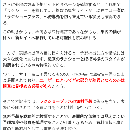
さらに外部の競馬予想サイト紹介ページを確認すると、これまで
「ラクショー」を推していた複数の集客サイトが、現在では
一斉に
「ラクショープラス」へ誘導先を切り替えている
状況も確認でき
る。
この動きからは、表向きは並行運営でありながらも、
集客の軸が
徐々に新サイトへ移行している可能性
も読み取れる。
一方で、実際の提供内容に目を向けると、予想の出し方や構成には
大きな変化は見られず、
従来のラクショーとほぼ同様のスタイルが
踏襲されている
点も特徴的である。
つまり、サイト名こそ異なるものの、その中身は連続性を保ったま
ま展開されており、
ユーザーにとってどの部分が差異となるのかは
慎重に見極める必要がある
だろう。
そこで本記事では、
ラクショープラスの無料予想
に焦点を当て、実
際に公開されている買い目をもとに検証を行っていく。
無料予想を継続的に検証することで、表面的な印象では見えにくい
予想精度や傾向を整理する
ことが可能となるため、有料情報へ進む
前の判断材料としても重要な意味を持つ。