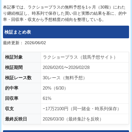
本記事では、ラクショープラスの無料予想を1ヶ月（30鞍）にわた
り継続検証し、時系列で保存した買い目と実際の結果を基に、的中
率・回収率・収支から予想精度の傾向を整理している。
検証まとめ表
最終更新：
2026/06/02
検証対象
ラクショープラス（競馬予想サイト）
検証期間
2026/02/01
〜
2026/02/28
検証レース数
30レース（無料予想）
的中率
20%（6/30）
回収率
61%
収支
−17万2100円（同一賭金・時系列保存）
最終反映日
2026/03/30
（最終集計を反映）