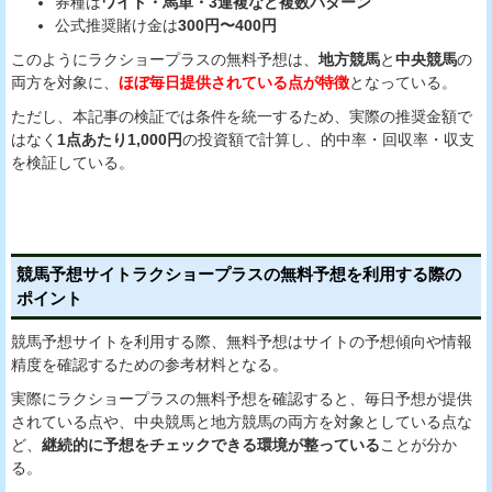
券種は
ワイド・馬単・3連複など複数パターン
公式推奨賭け金は
300円〜400円
このようにラクショープラスの無料予想は、
地方競馬
と
中央競馬
の
両方を対象に、
ほぼ毎日提供されている点が特徴
となっている。
ただし、本記事の検証では条件を統一するため、実際の推奨金額で
はなく
1点あたり1,000円
の投資額で計算し、的中率・回収率・収支
を検証している。
競馬予想サイトラクショープラスの無料予想を利用する際の
ポイント
競馬予想サイトを利用する際、無料予想はサイトの予想傾向や情報
精度を確認するための参考材料となる。
実際にラクショープラスの無料予想を確認すると、毎日予想が提供
されている点や、中央競馬と地方競馬の両方を対象としている点な
ど、
継続的に予想をチェックできる環境が整っている
ことが分か
る。