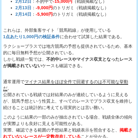
2月12日
：不的中で
-15,000円
（戦績掲載なし）
2月13日
：
-9,000円
のトリガミ（戦績掲載なし）
2月14日
：
-5,900円
のトリガミ（戦績掲載なし）
これらは、外部集客サイト「競馬戦線」が使用している
1点あたり1,000円の検証条件
に合わせて試算した結果である。
ラクショープラスでは地方競馬の予想も提供されているため、基本
的に毎日無料予想が公開されている。
しかし戦績一覧では、
不的中レースやマイナス収支となったレース
が掲載されていない
ケースも確認できる。
通常運用で
マイナス結果をほぼ全件で回避するのは不可能な挙動
だ
。
公開されている戦績では好結果のみが連続しているように見える
が、競馬予想という性質上、すべてのレースでプラス収支を維持し
続けることは統計的に考えても現実的とは言い難い。
このように結果の一部のみが抽出されている場合、戦績全体の傾向
が実際よりも良好に見える可能性がある。
実際、確認できる範囲の予想結果と戦績表示を照合すると、
掲載さ
れていないレースが一定数存在している
ことが分かる。