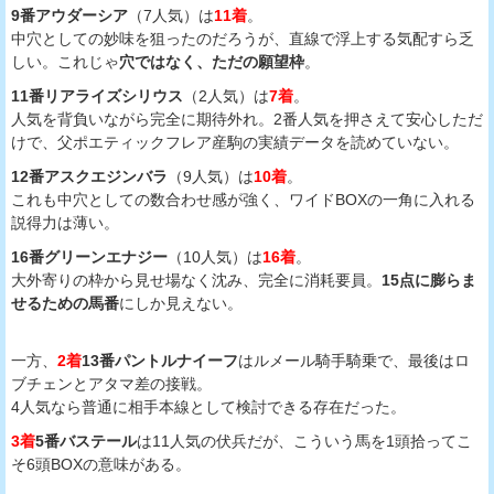
9番アウダーシア
（7人気）は
11着
。
中穴としての妙味を狙ったのだろうが、直線で浮上する気配すら乏
しい。これじゃ
穴ではなく、ただの願望枠
。
11番リアライズシリウス
（2人気）は
7着
。
人気を背負いながら完全に期待外れ。2番人気を押さえて安心しただ
けで、父ポエティックフレア産駒の実績データを読めていない。
12番アスクエジンバラ
（9人気）は
10着
。
これも中穴としての数合わせ感が強く、ワイドBOXの一角に入れる
説得力は薄い。
16番グリーンエナジー
（10人気）は
16着
。
大外寄りの枠から見せ場なく沈み、完全に消耗要員。
15点に膨らま
せるための馬番
にしか見えない。
一方、
2着
13番パントルナイーフ
はルメール騎手騎乗で、最後はロ
ブチェンとアタマ差の接戦。
4人気なら普通に相手本線として検討できる存在だった。
3着
5番バステール
は11人気の伏兵だが、こういう馬を1頭拾ってこ
そ6頭BOXの意味がある。