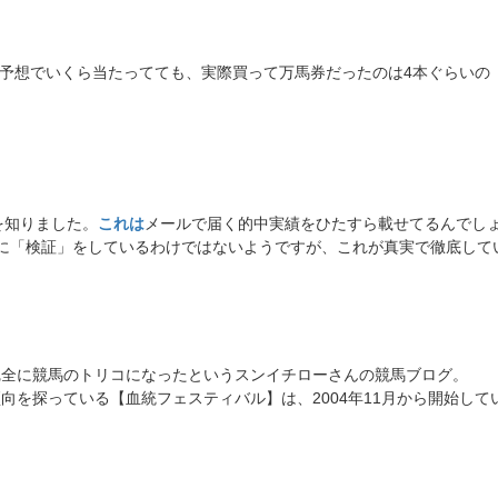
。予想でいくら当たってても、実際買って万馬券だったのは4本ぐらいの
を知りました。
これは
メールで届く的中実績をひたすら載せてるんでし
で特に「検証」をしているわけではないようですが、これが真実で徹底して
完全に競馬のトリコになったというスンイチローさんの競馬ブログ。
を探っている【血統フェスティバル】は、2004年11月から開始して