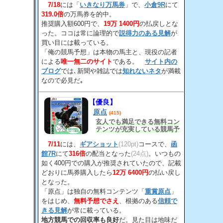
7/18
には「
いきなり万馬券
」で、
小倉9R
にて
319.0倍
の万馬券を的中。
推奨購入額600円で、
19万 1400円
の払戻しとな
った。ココは常に論理的で
説得力のある見解
が
買い目には載っている。
「俺の競馬予想」は本物の馬主と、現役の記者
による
唯一無二のサイト
である。
サイト内の
ブログ
では､新聞や雑誌では
知れないネタ
が満載
なので必見だ｡
【優良】
原点
(415)
玄人でも満足できる無料コン
テンツが充実している競馬予
想サイト。提供される予想に
7/11
には、
ギアショット
も読み応えのある納得の見解
(120pt)
コースで、
函
が載っている。
館7R
にて
316倍
の配当となった
(24点)
。いつもの
如く400円での購入が推奨されていたので、記載
どおりに馬券購入したら
12万 6400円
の払い戻し
となった。
「原点」は独自の無料コンテンツ「
重賞原点
」
をはじめ、
無料予想でさえ
、根拠のある
信頼で
きる見解
が常に載っている。
地方競馬での回収率も良好
だ。見た目は地味だ