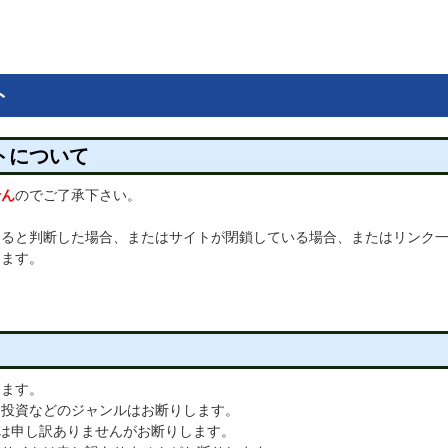
ト
トについて
せん
のでご了承下さい。
あると判断した場合、またはサイトが閉鎖している場合、またはリンク
ります。
します。
、投資などのジャンルはお断りします。
トは申し訳ありませんがお断りします。