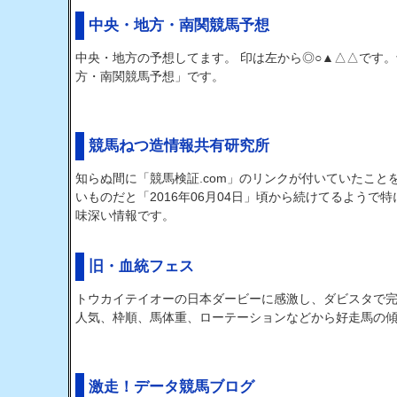
中央・地方・南関競馬予想
中央・地方の予想してます。 印は左から◎○▲△△です
方・南関競馬予想」です。
競馬ねつ造情報共有研究所
知らぬ間に「競馬検証.com」のリンクが付いていたこと
いものだと「2016年06月04日」頃から続けてるよう
味深い情報です。
旧・血統フェス
トウカイテイオーの日本ダービーに感激し、ダビスタで
人気、枠順、馬体重、ローテーションなどから好走馬の傾向
激走！データ競馬ブログ