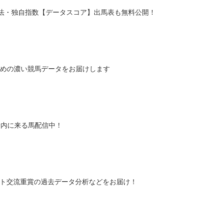
去法・独自指数【データスコア】出馬表も無料公開！
のための濃い競馬データをお届けします
着内に来る馬配信中！
ダート交流重賞の過去データ分析などをお届け！