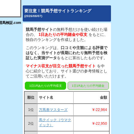
要注意！競馬予想サイトランキング
(2026/08/07)
競馬検証.com
競馬予想サイト
の無料予想だけを使い続けた場
合の、
1日あたりの平均賭金や収支
をもとに、
独自のランキングを作成しました。
このランキングは、
口コミや主観による評価で
はなく、当サイトが長期にわたり無料予想を検
証した実測データ
をもとに算出したものです。
マイナス収支が目立った競馬予想サイト
を中
心に紹介しており、サイト選びの参考情報とし
てご活用いただけます。
1日1Rあたりの平均収支
1日1Rあたりの平均賭金
順位
サイト名
金額
1位
万馬券マスターズ
¥-22,964
馬クイック（ウマク
2位
¥-22,950
イック）