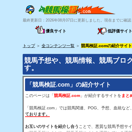
最終更新日：2026年08月07日に更新しました。現在までに確認
優良サイト
低評価サイ
トップ
＞
全コンテンツ一覧
＞
競馬検証.comの紹介サイト
競馬予想や、競馬情報、競馬ブロ
す。
「競馬検証.com」の紹介サイト
このページは「
競馬検証.com
」が紹介するサイトを
まと
「競馬検証.com」では競馬関連、POG、予想、血統な
ております。
お互いのサイトを紹介し合う
ことで、悪質な競馬予想サ