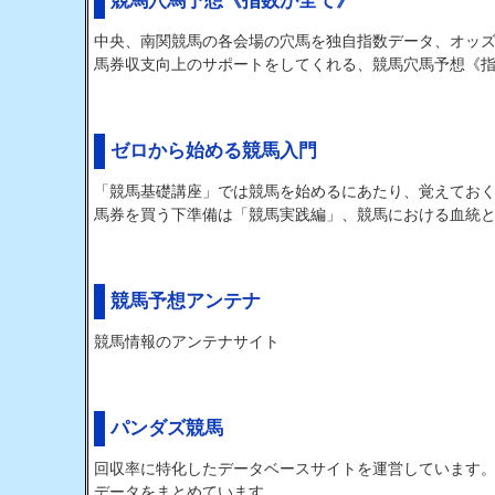
競馬穴馬予想《指数が全て》
中央、南関競馬の各会場の穴馬を独自指数データ、オッ
馬券収支向上のサポートをしてくれる、競馬穴馬予想《
ゼロから始める競馬入門
「競馬基礎講座」では競馬を始めるにあたり、覚えてお
馬券を買う下準備は「競馬実践編」、競馬における血統
競馬予想アンテナ
競馬情報のアンテナサイト
パンダズ競馬
回収率に特化したデータベースサイトを運営しています
データをまとめています。