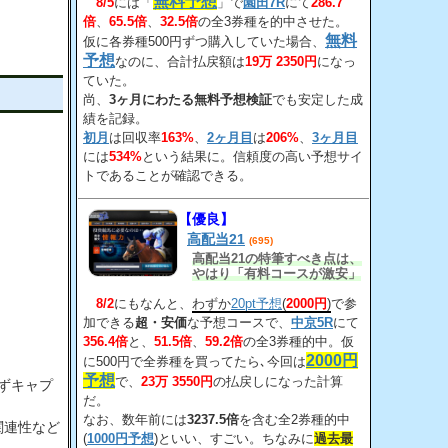
無料予想
は、1回目の回収率が163%、
8/5
には「
」で
園田7R
にて
286.7
2回目が206%、3回目が534%
倍
、
65.5倍
、
32.5倍
の全3券種を的中させた。
だ。
無料
仮に各券種500円ずつ購入していた場合、
予想
なのに、合計払戻額は
19万 2350円
になっ
ていた。
尚、
3ヶ月にわたる無料予想検証
でも安定した成
績を記録。
初月
は回収率
163%
、
2ヶ月目
は
206%
、
3ヶ月目
には
534%
という結果に。信頼度の高い予想サイ
トであることが確認できる。
【優良】
高配当21
(695)
高配当21の特筆すべき点は、
やはり「有料コースが激安」
というところだろう。
8/2
にもなんと、
わずか
20pt予想
(
2000円
)
で参
加できる
超・安価
な予想コースで、
中京5R
にて
356.4倍
と、
51.5倍
、
59.2倍
の全3券種的中。仮
2000円
に500円で全券種を買ってたら､今回は
予想
で、
23万 3550円
の払戻しになった計算
ずキャプ
だ。
なお、数年前には
3237.5倍
を含む全2券種的中
関連性など
(
1000円予想
)といい、すごい。ちなみに
過去最