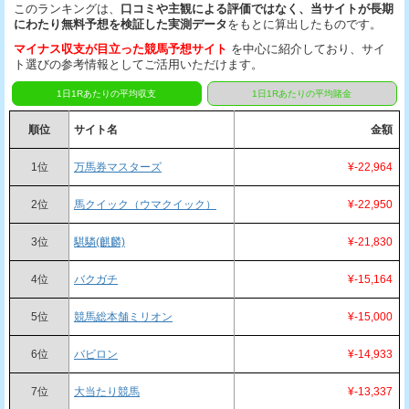
このランキングは、
口コミや主観による評価ではなく、当サイトが長期
にわたり無料予想を検証した実測データ
をもとに算出したものです。
マイナス収支が目立った競馬予想サイト
を中心に紹介しており、サイ
ト選びの参考情報としてご活用いただけます。
1日1Rあたりの平均収支
1日1Rあたりの平均賭金
順位
サイト名
金額
1位
万馬券マスターズ
¥-22,964
2位
馬クイック（ウマクイック）
¥-22,950
3位
騏驎(麒麟)
¥-21,830
4位
バクガチ
¥-15,164
5位
競馬総本舗ミリオン
¥-15,000
6位
バビロン
¥-14,933
7位
大当たり競馬
¥-13,337