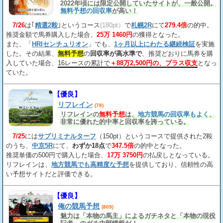
2022年頃には限定公開していたサイトが、一般公開。
無料予想の回収率
が高い！
7/26
は｢
精選2鞍
｣というコース
(180pt）
で
札幌2R
にて
279.4倍
の的中。
推奨金額で馬券購入した場合、
25万 1460円
の獲得となった。
また、「
HRIセンチュリオン
」でも、
1ヶ月以上にわたる継続検証
を実施
した。その結果、
無料予想
の
回収率が高水準で
、推奨どおりに馬券を購
入していた場合、
16レースの累計で
＋88万2,500円の、プラス収支
となっ
ていた。
【優良】
リフレイン
(78)
リフレインの
無料予想
は、
地方競馬の回収率もよく
、
非常に優れた的中率と回収率を誇っている。
7/25
には
サブリミナルターフ
（150pt）というコースで提供された2鞍
のうち、
中京5R
にて、
わずか18点
で
347.5倍
の的中となった。
推奨単価の500円で購入した場合、
17万 3750円
の払戻しとなっている。
リフレインは、
地方競馬でも高精度な予想
を提供しており、信頼性の高
い予想サイトだと評価できる。
【優良】
俺の競馬予想
(809)
魅力は「本物の馬主」によるガチネタと「本物の現役