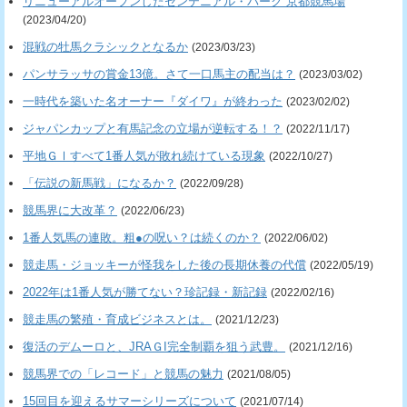
リニューアルオープンしたセンテニアル・パーク 京都競馬場
(2023/04/20)
混戦の牡馬クラシックとなるか
(2023/03/23)
パンサラッサの賞金13億。さて一口馬主の配当は？
(2023/03/02)
一時代を築いた名オーナー『ダイワ』が終わった
(2023/02/02)
ジャパンカップと有馬記念の立場が逆転する！？
(2022/11/17)
平地ＧⅠすべて1番人気が敗れ続けている現象
(2022/10/27)
「伝説の新馬戦」になるか？
(2022/09/28)
競馬界に大改革？
(2022/06/23)
1番人気馬の連敗。粗●の呪い？は続くのか？
(2022/06/02)
競走馬・ジョッキーが怪我をした後の長期休養の代償
(2022/05/19)
2022年は1番人気が勝てない？珍記録・新記録
(2022/02/16)
競走馬の繁殖・育成ビジネスとは。
(2021/12/23)
復活のデムーロと、JRAＧI完全制覇を狙う武豊。
(2021/12/16)
競馬界での「レコード」と競馬の魅力
(2021/08/05)
15回目を迎えるサマーシリーズについて
(2021/07/14)