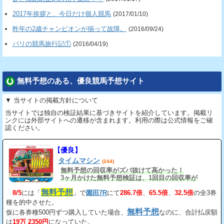
2017年挨拶と、今日だけ個人競馬
(2017/01/10)
昨年の2歳チャンピオンが揃って故障。
(2016/09/24)
パリの競馬旅行記①
(2016/04/19)
無料予想のある、優良競馬予想サイト
▼ 当サイトの掲載方針について
当サイトでは独自の検証結果に基づきサイトを紹介しています。掲載リ
ンクには外部サイトへの遷移が含まれます。利用の際は公式情報をご確
認ください。
【優良】
タイムマシン
(244)
無料予想の回収率がズバ抜けて高かった！
3ヶ月かけた無料予想検証は、1回目の回収率が
163%、2回目が206%、3回目が534%だ。
無料予想
8/5
には「
」で
園田7R
にて
286.7倍
、
65.5倍
、
32.5倍
の全3券
種を的中させた。
無料予想
仮に各券種500円ずつ購入していた場合、
なのに、合計払戻額
は
19万 2350円
になっていた。