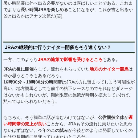
暑い時間帯に外へ出る必要がないのは喜ばしいことである。これま
でよりも
長い時間JRAを楽しめる
ことになるが、これが吉と出るか
凶と出るかはアナタ次第だ(笑)
JRAの継続的に行うナイター開催もそう遠くない？
一方、このような
JRAの施策で影響を受けるところ
もある。
JRAの後に開催
をして、流れをもらっていた
地方のナイター競馬
は
些か思うところもあるだろう。
16時30分～18時30分の時間帯
はJRAの方に留まってしまう可能性が
高い。地方競馬としても前半の格下レースなのでそれほどダメージ
はないかもしれないが、期間限定の施策が時期を拡大していけば、
黙ってはいられないだろう。
もちろん、そう簡単に話が進むわけではないが、
公営競技全体
が
遅
い時間帯の売上が良い
ことから、JRAもその流れに乗りたいと思わ
ないはずはない。今年の
この試み
が今後どのように発展していくの
かは中長期的に見守っていきたいところだ。