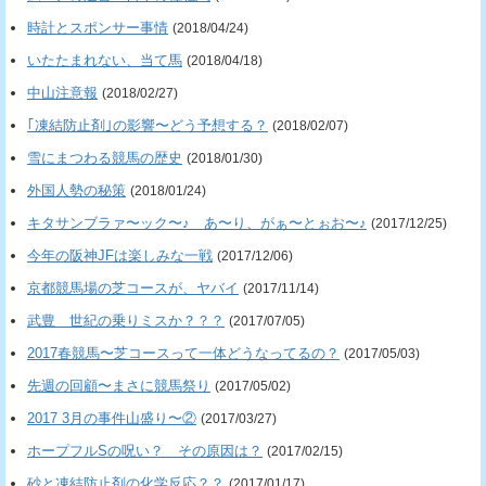
時計とスポンサー事情
(2018/04/24)
いたたまれない、当て馬
(2018/04/18)
中山注意報
(2018/02/27)
｢凍結防止剤｣の影響〜どう予想する？
(2018/02/07)
雪にまつわる競馬の歴史
(2018/01/30)
外国人勢の秘策
(2018/01/24)
キタサンブラァ〜ック〜♪ あ〜り、がぁ〜とぉお〜♪
(2017/12/25)
今年の阪神JFは楽しみな一戦
(2017/12/06)
京都競馬場の芝コースが、ヤバイ
(2017/11/14)
武豊 世紀の乗りミスか？？？
(2017/07/05)
2017春競馬〜芝コースって一体どうなってるの？
(2017/05/03)
先週の回顧〜まさに競馬祭り
(2017/05/02)
2017 3月の事件山盛り〜②
(2017/03/27)
ホープフルSの呪い？ その原因は？
(2017/02/15)
砂と凍結防止剤の化学反応？？
(2017/01/17)