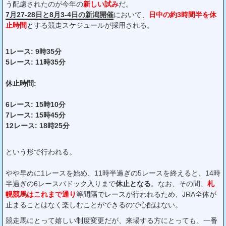
う配慮されたのが今年の
新しい試み
だ。
7月27-28日と8月3-4日の新潟開催
において、
日中の約3時間半を休
止時間
とする競走スケジュールが採用される。
1レース: 9時35分
5レース: 11時35分
休止時間:
6レース: 15時10分
7レース: 15時45分
12レース: 18時25分
という形で行われる。
やや早めに1レースを始め、11時半過ぎの5レースを終えると、14時
半過ぎの6レースパドック入りまで
休止となる
。なお、その間、
札
幌競馬はこれまで通り
等間隔でレースが行われるため、JRA全体が
止まることはなく楽しむことができるので心配はない。
競走馬にとって嬉しい制度変更だが、来場する方にとっても、一番