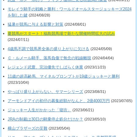
モレイラ騎手の戦略と勝利：ワールドオールスタージョッキーズ2024
を制した鍵
(2024/08/28)
猛暑が競馬に与える影響と対策
(2024/08/01)
夏競馬がスタート！福島競馬場で新たな開催時間拡大の試み
(2024/07/11)
4歳馬不調で競馬界全体の盛り上がりに欠ける
(2024/05/09)
Ｃ・ルメール騎手、落馬負傷で無念の戦線離脱
(2024/04/04)
レジェンド武豊、完治優先でしばらく休業
(2023/11/23)
11歳の超高齢馬、マイネルプロンプトが19歳ジョッキーと勝利
(2023/10/04)
やっぱり盛り上がらない、サマーシリーズ
(2023/08/31)
アーモンドアイの初仔の募集総額がなんと、2億4000万円
(2023/07/05)
ジョッキー人生がかかった「寝坊」
(2023/06/21)
JRAの制裁は30日の騎乗停止処分だけか？
(2023/05/10)
横山ブラザーズの災難
(2023/05/04)