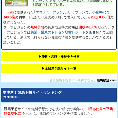
トレセンリアルリポートは必見だ。 Yahoo!ウォレッ
ト認定されてている。
6/28
に提供された｢
エコノミープラン
｣というプランで、
小倉8R
にて
340.5倍
の的中。1点あたり最大の500円で購入していたら
23万 8350円
の
獲得となった。
ターフビジョンの
無料予想
の長期検証時の結果は
回収率130%
だった。タ
ーフビジョンでは
美浦・栗東のトレセン取材レポート
を画像付きで公開
している。新聞では得られない貴重な情報を提供することができるのも
凄いことだ｡
▶︎優良・悪評・検証中を検索
▶︎全競馬予想サイト一覧
優良競馬予想サイトを探すなら、
競馬検証.com
要注意！競馬予想サイトランキング
(2026/08/07)
競馬予想サイト
の無料予想だけを使い続けた場合の、
1日あたりの平均
賭金や収支
をもとに、独自のランキングを作成しました。