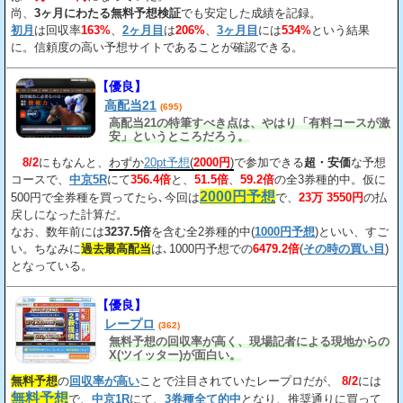
尚、
3ヶ月にわたる無料予想検証
でも安定した成績を記録。
初月
は回収率
163%
、
2ヶ月目
は
206%
、
3ヶ月目
には
534%
という結果
に。信頼度の高い予想サイトであることが確認できる。
【優良】
高配当21
(695)
高配当21の特筆すべき点は、やはり「有料コースが激
安」というところだろう。
8/2
にもなんと、
わずか
20pt予想
(
2000円
)
で参加できる
超・安価
な予想
コースで、
中京5R
にて
356.4倍
と、
51.5倍
、
59.2倍
の全3券種的中。仮に
2000円予想
500円で全券種を買ってたら､今回は
で、
23万 3550円
の払
戻しになった計算だ。
なお、数年前には
3237.5倍
を含む全2券種的中(
1000円予想
)といい、すご
い。ちなみに
過去最高配当
は､1000円予想での
6479.2倍
(
その時の買い目
)
となっている。
【優良】
レープロ
(362)
無料予想の回収率が高く、現場記者による現地からの
X(ツイッター)が面白い。
無料予想
の
回収率が高い
ことで注目されていたレープロだが、
8/2
には
無料予想
で、
中京1R
にて、
3券種全て的中
となり、推奨通りに買って