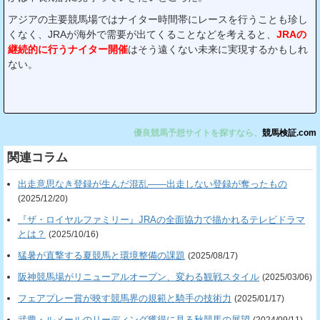
アジアの主要競馬場ではナイター時間帯にレースを行うことも珍し
くなく、JRAが海外で需要が出てくることなどを考えると、
JRAの
継続的に行うナイター開催
はそう遠くない未来に実現するかもしれ
ない。
優良競馬予想サイトを探すなら、
競馬検証.com
関連コラム
出走意思なき登録が生んだ混乱――出走しない登録が奪ったもの
(2025/12/20)
『ザ・ロイヤルファミリー』JRAの全面協力で描かれるテレビドラマ
とは？
(2025/10/16)
猛暑が直撃する夏競馬と環境整備の課題
(2025/08/17)
阪神競馬場がリニューアルオープン、変わる観戦スタイル
(2025/03/06)
フェアプレー賞が映す競馬界の規範と騎手の技術力
(2025/01/17)
武豊・ルメールのリーディング獲得に見る秋競馬の展望
(2024/09/11)