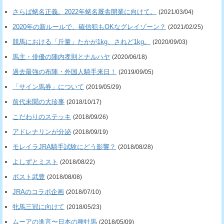
さらば蛯名正義。2022年蛯名厩舎開業に向けて。
(2021/03/04)
2020年の新ルールで、確信犯もOKなグレイゾーン？
(2021/02/25)
競馬における「斤量」たかが1kg、されど1kg。
(2020/09/03)
馬主・俳優の陣内孝則とナルハヤ
(2020/06/18)
過去最強の布陣・外国人騎手来日！
(2019/09/05)
「サイン馬券」について
(2019/05/29)
前代未聞の大珍事
(2018/10/17)
こだわりのステッキ
(2018/09/26)
アドレナリンが分泌
(2018/09/19)
モレイラJRA騎手試験にどう影響？
(2018/08/28)
よしずとミスト
(2018/08/22)
ポスト武豊
(2018/08/08)
JRAのコラボ企画
(2018/07/10)
牝馬三冠に向けて
(2018/05/23)
ムーアの進言〜日本の種牡馬
(2018/05/09)