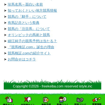
珍馬名馬～面白い名前
知っておくといい地方競馬情報
競馬の「騎手」について
有馬記念という祭典
競馬の「注目馬」について
オリンピックの馬術と競馬
細江純子の競馬予想は当たる？
『競馬検証.com』誕生の理由
競馬検証.comの紹介サイト
お問合せはコチラ
Copyright ©2026 - freekeiba.com reserved istyle.inc
更新情報
無料予想
新着口コミ
競馬ブログ
優良サイト
低評価サイト