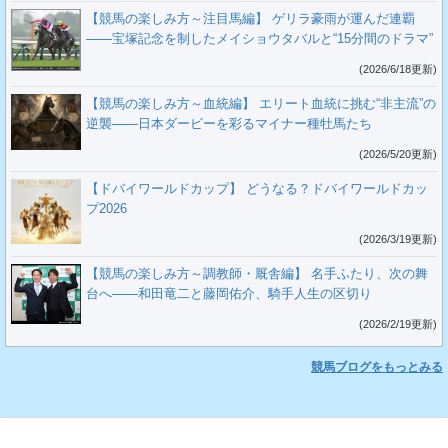
【競馬の楽しみ方～注目馬編】 ゲリラ豪雨が運んだ連覇
――宝塚記念を制したメイショウタバルと“15分間のドラマ”
(2026/6/18更新)
【競馬の楽しみ方～血統編】 エリート血統に挑む“非主流”の
逆襲――日本ダービーを彩るマイナー種牡馬たち
(2026/5/20更新)
【ドバイワールドカップ】 どうなる？ドバイワールドカッ
プ2026
(2026/3/19更新)
【競馬の楽しみ方～調教師・厩舎編】 名手ふたり、次の舞
台へ――和田竜二と藤岡佑介、騎手人生の区切り
(2026/2/19更新)
競馬ブログをもっとみる