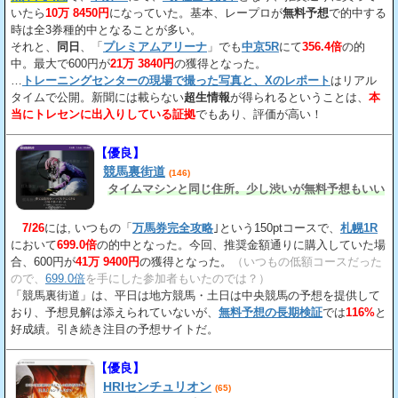
いたら
10万 8450円
になっていた。基本、レープロが
無料予想
で的中する
時は全3券種的中となることが多い。
それと、
同日
、「
プレミアムアリーナ
」でも
中京5R
にて
356.4倍
の的
中。最大で600円が
21万 3840円
の獲得となった。
…
トレーニングセンターの現場で撮った写真と、Xのレポート
はリアル
タイムで公開。新聞には載らない
超生情報
が得られるということは、
本
当にトレセンに出入りしている証拠
でもあり、評価が高い！
【優良】
競馬裏街道
(146)
タイムマシンと同じ住所。少し渋いが無料予想もいい
7/26
には, いつもの「
万馬券完全攻略
｣という150ptコースで、
札幌1R
において
699.0倍
の的中となった。今回、推奨金額通りに購入していた場
合、600円が
41万 9400円
の獲得となった。
（いつもの低額コースだった
ので、
699.0倍
を手にした参加者もいたのでは？）
「競馬裏街道」は、平日は地方競馬・土日は中央競馬の予想を提供して
おり、予想見解は添えられていないが、
無料予想の長期検証
では
116%
と
好成績。引き続き注目の予想サイトだ。
【優良】
HRIセンチュリオン
(65)