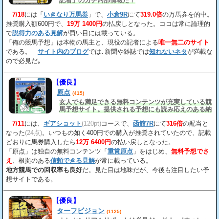
記者」のガチ内部情報だ！
7/18
には「
いきなり万馬券
」で、
小倉9R
にて
319.0倍
の万馬券を的中。
推奨購入額600円で、
19万 1400円
の払戻しとなった。ココは常に論理的
で
説得力のある見解
が買い目には載っている。
「俺の競馬予想」は本物の馬主と、現役の記者による
唯一無二のサイト
である。
サイト内のブログ
では､新聞や雑誌では
知れないネタ
が満載な
ので必見だ｡
【優良】
原点
(415)
玄人でも満足できる無料コンテンツが充実している競
馬予想サイト。提供される予想にも読み応えのある納
得の見解
が載っている。
7/11
には、
ギアショット
(120pt)
コースで、
函館7R
にて
316倍
の配当と
なった
(24点)
。いつもの如く400円での購入が推奨されていたので、記載
どおりに馬券購入したら
12万 6400円
の払い戻しとなった。
「原点」は独自の無料コンテンツ「
重賞原点
」をはじめ、
無料予想でさ
え
、根拠のある
信頼できる見解
が常に載っている。
地方競馬での回収率も良好
だ。見た目は地味だが、今後も注目したい予
想サイトである。
【優良】
ターフビジョン
(1125)