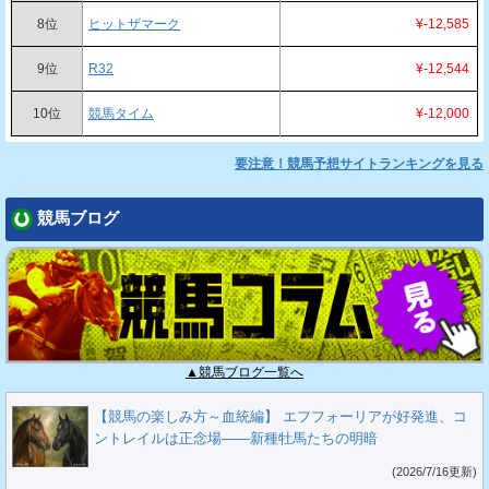
8位
ヒットザマーク
¥-12,585
9位
R32
¥-12,544
10位
競馬タイム
¥-12,000
要注意！競馬予想サイトランキングを見る
競馬ブログ
▲競馬ブログ一覧へ
【競馬の楽しみ方～血統編】 エフフォーリアが好発進、コ
ントレイルは正念場――新種牡馬たちの明暗
(2026/7/16更新)