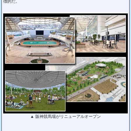
徴的だ。
▲ 阪神競馬場がリニューアルオープン