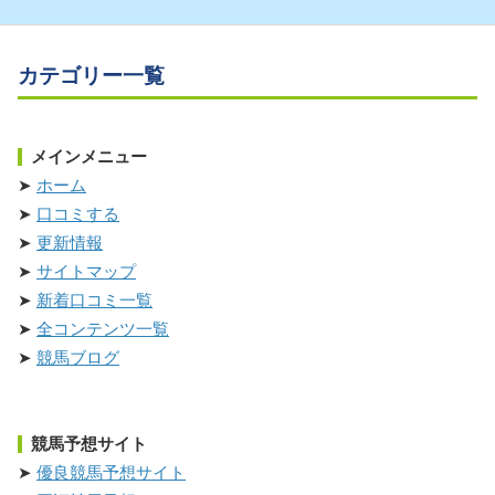
カテゴリー一覧
メインメニュー
ホーム
口コミする
更新情報
サイトマップ
新着口コミ一覧
全コンテンツ一覧
競馬ブログ
競馬予想サイト
優良競馬予想サイト