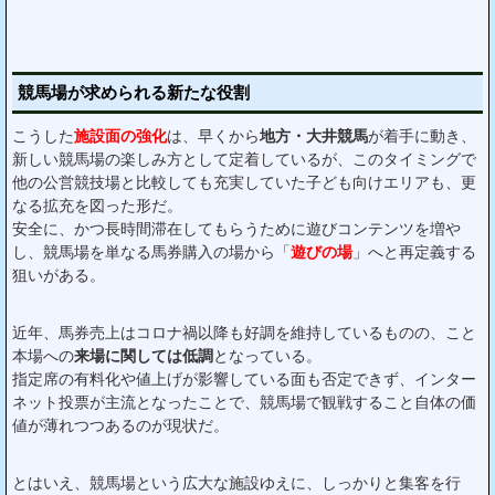
競馬場が求められる新たな役割
こうした
施設面の強化
は、早くから
地方・大井競馬
が着手に動き、
新しい競馬場の楽しみ方として定着しているが、このタイミングで
他の公営競技場と比較しても充実していた子ども向けエリアも、更
なる拡充を図った形だ。
安全に、かつ長時間滞在してもらうために遊びコンテンツを増や
し、競馬場を単なる馬券購入の場から「
遊びの場
」へと再定義する
狙いがある。
近年、馬券売上はコロナ禍以降も好調を維持しているものの、こと
本場への
来場に関しては低調
となっている。
指定席の有料化や値上げが影響している面も否定できず、インター
ネット投票が主流となったことで、競馬場で観戦すること自体の価
値が薄れつつあるのが現状だ。
とはいえ、競馬場という広大な施設ゆえに、しっかりと集客を行