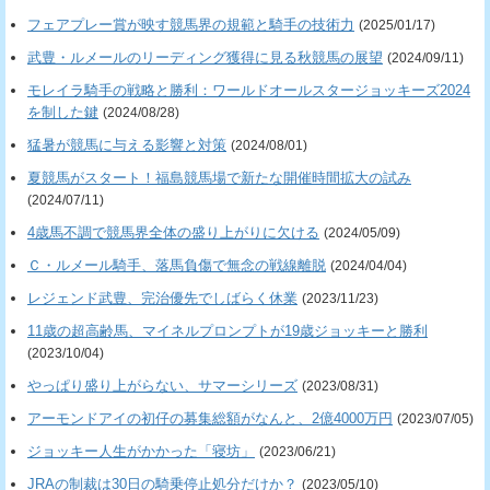
フェアプレー賞が映す競馬界の規範と騎手の技術力
(2025/01/17)
武豊・ルメールのリーディング獲得に見る秋競馬の展望
(2024/09/11)
モレイラ騎手の戦略と勝利：ワールドオールスタージョッキーズ2024
を制した鍵
(2024/08/28)
猛暑が競馬に与える影響と対策
(2024/08/01)
夏競馬がスタート！福島競馬場で新たな開催時間拡大の試み
(2024/07/11)
4歳馬不調で競馬界全体の盛り上がりに欠ける
(2024/05/09)
Ｃ・ルメール騎手、落馬負傷で無念の戦線離脱
(2024/04/04)
レジェンド武豊、完治優先でしばらく休業
(2023/11/23)
11歳の超高齢馬、マイネルプロンプトが19歳ジョッキーと勝利
(2023/10/04)
やっぱり盛り上がらない、サマーシリーズ
(2023/08/31)
アーモンドアイの初仔の募集総額がなんと、2億4000万円
(2023/07/05)
ジョッキー人生がかかった「寝坊」
(2023/06/21)
JRAの制裁は30日の騎乗停止処分だけか？
(2023/05/10)