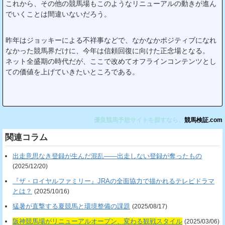
これから、その他の競馬場もこのようなリニューアルの動きが進ん
でいくことは間違いないだろう。
昨年はジョッキーによる不祥事などで、なかなかポジティブになれ
なかった競馬界だけに、今年は信頼回復に向けた正念場となる。
ネット全盛期の時代だが、ここで改めてオフラインコンテンツとし
ての価値を上げていきたいところである。
優良競馬予想サイトを探すなら、
競馬検証.com
関連コラム
出走意思なき登録が生んだ混乱――出走しない登録が奪ったもの
(2025/12/20)
『ザ・ロイヤルファミリー』JRAの全面協力で描かれるテレビドラマ
とは？
(2025/10/16)
猛暑が直撃する夏競馬と環境整備の課題
(2025/08/17)
阪神競馬場がリニューアルオープン、変わる観戦スタイル
(2025/03/06)