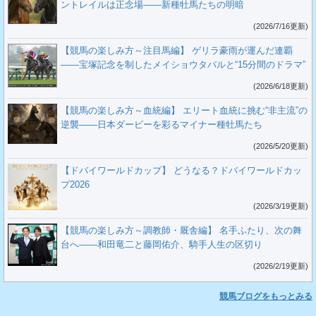
ントレイルは正念場――新種牡馬たちの明暗
(2026/7/16更新)
【競馬の楽しみ方～注目馬編】 ゲリラ豪雨が運んだ連覇
――宝塚記念を制したメイショウタバルと“15分間のドラマ”
(2026/6/18更新)
【競馬の楽しみ方～血統編】 エリート血統に挑む“非主流”の
逆襲――日本ダービーを彩るマイナー種牡馬たち
(2026/5/20更新)
【ドバイワールドカップ】 どうなる？ドバイワールドカッ
プ2026
(2026/3/19更新)
【競馬の楽しみ方～調教師・厩舎編】 名手ふたり、次の舞
台へ――和田竜二と藤岡佑介、騎手人生の区切り
(2026/2/19更新)
競馬ブログをもっとみる