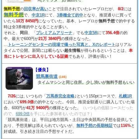
無料予想
の
回収率が高い
ことで注目されていたレープロだが、
8/2
には
無料予想
で、
中京1R
にて、
3券種全て的中
となり、推奨通りに買って
いたら
10万 8450円
になっていた。基本、レープロが
無料予想
で的中する
時は全3券種的中となることが多い。
それと、
同日
、「
プレミアムアリーナ
」でも
中京5R
にて
356.4倍
の的
中。最大で600円が
21万 3840円
の獲得となった。
…
トレーニングセンターの現場で撮った写真と、Xのレポート
はリアル
タイムで公開。新聞には載らない
超生情報
が得られるということは、
本
当にトレセンに出入りしている証拠
でもあり、評価が高い！
【優良】
競馬裏街道
(146)
タイムマシンと同じ住所。少し渋いが無料予想もいい
7/26
には, いつもの「
万馬券完全攻略
｣という150ptコースで、
札幌1R
において
699.0倍
の的中となった。今回、推奨金額通りに購入していた場
合、600円が
41万 9400円
の獲得となった。
（いつもの低額コースだった
ので、
699.0倍
を手にした参加者もいたのでは？）
「競馬裏街道」は、平日は地方競馬・土日は中央競馬の予想を提供して
おり、予想見解は添えられていないが、
無料予想の長期検証
では
116%
と
好成績。引き続き注目の予想サイトだ。