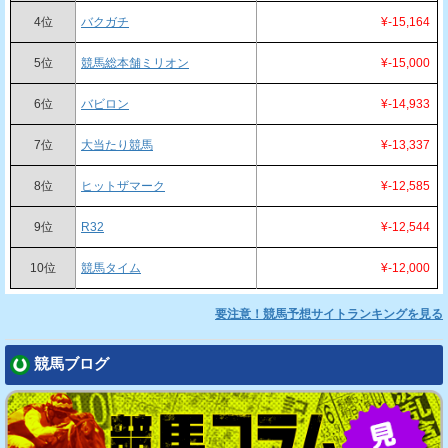
4位
バクガチ
¥-15,164
5位
競馬総本舗ミリオン
¥-15,000
6位
バビロン
¥-14,933
7位
大当たり競馬
¥-13,337
8位
ヒットザマーク
¥-12,585
9位
R32
¥-12,544
10位
競馬タイム
¥-12,000
要注意！競馬予想サイトランキングを見る
競馬ブログ