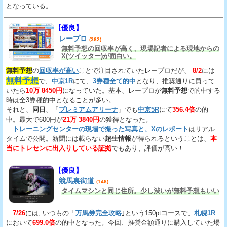
となっている。
【優良】
レープロ
(362)
無料予想の回収率が高く、現場記者による現地からの
X(ツイッター)が面白い。
無料予想
の
回収率が高い
ことで注目されていたレープロだが、
8/2
には
無料予想
で、
中京1R
にて、
3券種全て的中
となり、推奨通りに買って
いたら
10万 8450円
になっていた。基本、レープロが
無料予想
で的中する
時は全3券種的中となることが多い。
それと、
同日
、「
プレミアムアリーナ
」でも
中京5R
にて
356.4倍
の的
中。最大で600円が
21万 3840円
の獲得となった。
…
トレーニングセンターの現場で撮った写真と、Xのレポート
はリアル
タイムで公開。新聞には載らない
超生情報
が得られるということは、
本
当にトレセンに出入りしている証拠
でもあり、評価が高い！
【優良】
競馬裏街道
(146)
タイムマシンと同じ住所。少し渋いが無料予想もいい
7/26
には, いつもの「
万馬券完全攻略
｣という150ptコースで、
札幌1R
において
699.0倍
の的中となった。今回、推奨金額通りに購入していた場