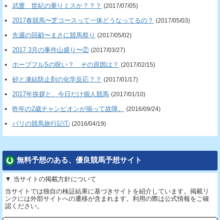
武豊 世紀の乗りミスか？？？
(2017/07/05)
2017春競馬〜芝コースって一体どうなってるの？
(2017/05/03)
先週の回顧〜まさに競馬祭り
(2017/05/02)
2017 3月の事件山盛り〜②
(2017/03/27)
ホープフルSの呪い？ その原因は？
(2017/02/15)
砂と凍結防止剤の化学反応？？
(2017/01/17)
2017年挨拶と、今日だけ個人競馬
(2017/01/10)
昨年の2歳チャンピオンが揃って故障。
(2016/09/24)
パリの競馬旅行記①
(2016/04/19)
無料予想のある、優良競馬予想サイト
▼ 当サイトの掲載方針について
当サイトでは独自の検証結果に基づきサイトを紹介しています。掲載リ
ンクには外部サイトへの遷移が含まれます。利用の際は公式情報をご確
認ください。