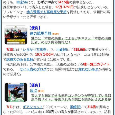
のうち、
中京5R
にて、
わずか18点
で
347.5倍
の的中となった。
推奨単価の500円で購入した場合、
17万 3750円
の払戻しとなっている。
リフレインは、
地方競馬でも高精度な予想
を提供しており、信頼性の高
い予想サイトだと評価できる。
【優良】
俺の競馬予想
(809)
魅力は「本物の馬主」によるガチネタと「本物の現役
記者」のガチ内部情報だ！
7/18
には「
いきなり万馬券
」で、
小倉9R
にて
319.0倍
の万馬券を的中。
推奨購入額600円で、
19万 1400円
の払戻しとなった。ココは常に論理的
で
説得力のある見解
が買い目には載っている。
「俺の競馬予想」は本物の馬主と、現役の記者による
唯一無二のサイト
である。
サイト内のブログ
では､新聞や雑誌では
知れないネタ
が満載な
ので必見だ｡
【優良】
原点
(415)
玄人でも満足できる無料コンテンツが充実している競
馬予想サイト。提供される予想にも読み応えのある納
得の見解
が載っている。
7/11
には、
ギアショット
(120pt)
コースで、
函館7R
にて
316倍
の配当と
なった
(24点)
。いつもの如く400円での購入が推奨されていたので、記載