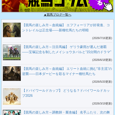
▲競馬ブログ一覧へ
【競馬の楽しみ方～血統編】 エフフォーリアが好発進、コ
ントレイルは正念場――新種牡馬たちの明暗
(2026/7/16更新)
【競馬の楽しみ方～注目馬編】 ゲリラ豪雨が運んだ連覇
――宝塚記念を制したメイショウタバルと“15分間のドラマ”
(2026/6/18更新)
【競馬の楽しみ方～血統編】 エリート血統に挑む“非主流”の
逆襲――日本ダービーを彩るマイナー種牡馬たち
(2026/5/20更新)
【ドバイワールドカップ】 どうなる？ドバイワールドカッ
プ2026
(2026/3/19更新)
【競馬の楽しみ方～調教師・厩舎編】 名手ふたり、次の舞