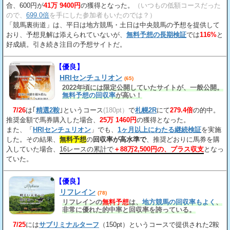
合、600円が
41万 9400円
の獲得となった。
（いつもの低額コースだった
ので、
699.0倍
を手にした参加者もいたのでは？）
「競馬裏街道」は、平日は地方競馬・土日は中央競馬の予想を提供して
おり、予想見解は添えられていないが、
無料予想の長期検証
では
116%
と
好成績。引き続き注目の予想サイトだ。
【優良】
HRIセンチュリオン
(65)
2022年頃には限定公開していたサイトが、一般公開。
無料予想の回収率
が高い！
7/26
は｢
精選2鞍
｣というコース
(180pt）
で
札幌2R
にて
279.4倍
の的中。
推奨金額で馬券購入した場合、
25万 1460円
の獲得となった。
また、「
HRIセンチュリオン
」でも、
1ヶ月以上にわたる継続検証
を実施
した。その結果、
無料予想
の
回収率が高水準で
、推奨どおりに馬券を購
入していた場合、
16レースの累計で
＋88万2,500円の、プラス収支
となっ
ていた。
【優良】
リフレイン
(78)
リフレインの
無料予想
は、
地方競馬の回収率もよく
、
非常に優れた的中率と回収率を誇っている。
7/25
には
サブリミナルターフ
（150pt）というコースで提供された2鞍