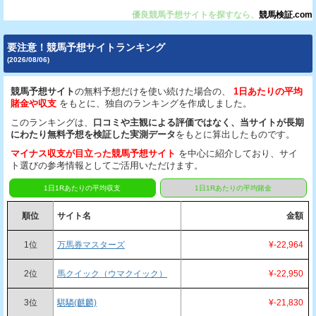
優良競馬予想サイトを探すなら、
競馬検証.com
要注意！競馬予想サイトランキング
(2026/08/06)
競馬予想サイト
の無料予想だけを使い続けた場合の、
1日あたりの平均
賭金や収支
をもとに、独自のランキングを作成しました。
このランキングは、
口コミや主観による評価ではなく、当サイトが長期
にわたり無料予想を検証した実測データ
をもとに算出したものです。
マイナス収支が目立った競馬予想サイト
を中心に紹介しており、サイ
ト選びの参考情報としてご活用いただけます。
1日1Rあたりの平均収支
1日1Rあたりの平均賭金
順位
サイト名
金額
1位
万馬券マスターズ
¥-22,964
2位
馬クイック（ウマクイック）
¥-22,950
3位
騏驎(麒麟)
¥-21,830