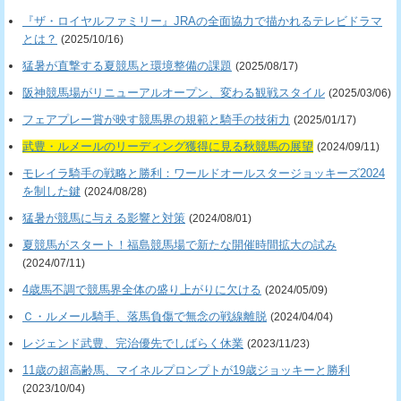
『ザ・ロイヤルファミリー』JRAの全面協力で描かれるテレビドラマ
とは？
(2025/10/16)
猛暑が直撃する夏競馬と環境整備の課題
(2025/08/17)
阪神競馬場がリニューアルオープン、変わる観戦スタイル
(2025/03/06)
フェアプレー賞が映す競馬界の規範と騎手の技術力
(2025/01/17)
武豊・ルメールのリーディング獲得に見る秋競馬の展望
(2024/09/11)
モレイラ騎手の戦略と勝利：ワールドオールスタージョッキーズ2024
を制した鍵
(2024/08/28)
猛暑が競馬に与える影響と対策
(2024/08/01)
夏競馬がスタート！福島競馬場で新たな開催時間拡大の試み
(2024/07/11)
4歳馬不調で競馬界全体の盛り上がりに欠ける
(2024/05/09)
Ｃ・ルメール騎手、落馬負傷で無念の戦線離脱
(2024/04/04)
レジェンド武豊、完治優先でしばらく休業
(2023/11/23)
11歳の超高齢馬、マイネルプロンプトが19歳ジョッキーと勝利
(2023/10/04)