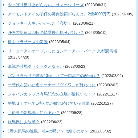
やっぱり盛り上がらない、サマーシリーズ
(2023/08/31)
アーモンドアイの初仔の募集総額がなんと、2億4000万円
(2023/07/05)
ジョッキー人生がかかった「寝坊」
(2023/06/21)
JRAの制裁は30日の騎乗停止処分だけか？
(2023/05/10)
横山ブラザーズの災難
(2023/05/04)
リニューアルオープンしたセンテニアル・パーク 京都競馬場
(2023/04/20)
混戦の牡馬クラシックとなるか
(2023/03/23)
パンサラッサの賞金13億。さて一口馬主の配当は？
(2023/03/02)
一時代を築いた名オーナー『ダイワ』が終わった
(2023/02/02)
ジャパンカップと有馬記念の立場が逆転する！？
(2022/11/17)
平地ＧⅠすべて1番人気が敗れ続けている現象
(2022/10/27)
「伝説の新馬戦」になるか？
(2022/09/28)
競馬界に大改革？
(2022/06/23)
1番人気馬の連敗。粗●の呪い？は続くのか？
(2022/06/02)