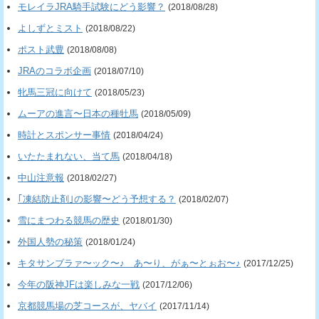
モレイラJRA騎手試験にどう影響？
(2018/08/28)
よしずとミスト
(2018/08/22)
ポスト武豊
(2018/08/08)
JRAのコラボ企画
(2018/07/10)
牝馬三冠に向けて
(2018/05/23)
ムーアの進言〜日本の種牡馬
(2018/05/09)
時計とスポンサー事情
(2018/04/24)
いたたまれない、当て馬
(2018/04/18)
中山注意報
(2018/02/27)
｢凍結防止剤｣の影響〜どう予想する？
(2018/02/07)
雪にまつわる競馬の歴史
(2018/01/30)
外国人勢の秘策
(2018/01/24)
キタサンブラァ〜ック〜♪ あ〜り、がぁ〜とぉお〜♪
(2017/12/25)
今年の阪神JFは楽しみな一戦
(2017/12/06)
京都競馬場の芝コースが、ヤバイ
(2017/11/14)