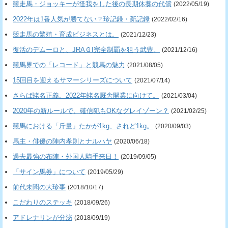
競走馬・ジョッキーが怪我をした後の長期休養の代償
(2022/05/19)
2022年は1番人気が勝てない？珍記録・新記録
(2022/02/16)
競走馬の繁殖・育成ビジネスとは。
(2021/12/23)
復活のデムーロと、JRAＧI完全制覇を狙う武豊。
(2021/12/16)
競馬界での「レコード」と競馬の魅力
(2021/08/05)
15回目を迎えるサマーシリーズについて
(2021/07/14)
さらば蛯名正義。2022年蛯名厩舎開業に向けて。
(2021/03/04)
2020年の新ルールで、確信犯もOKなグレイゾーン？
(2021/02/25)
競馬における「斤量」たかが1kg、されど1kg。
(2020/09/03)
馬主・俳優の陣内孝則とナルハヤ
(2020/06/18)
過去最強の布陣・外国人騎手来日！
(2019/09/05)
「サイン馬券」について
(2019/05/29)
前代未聞の大珍事
(2018/10/17)
こだわりのステッキ
(2018/09/26)
アドレナリンが分泌
(2018/09/19)