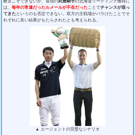
断言こそできないが、冒頭の
武豊騎手
の北海道リーディング獲得に
は、
毎年の常連だったルメールが不在だった
ことで
チャンスが巡っ
てきた
というのも否定できない。双方の主戦場がバラけたことでそ
れぞれに良い結果がもたらされたとも考えられる。
▲ エージェントの完璧なシナリオ