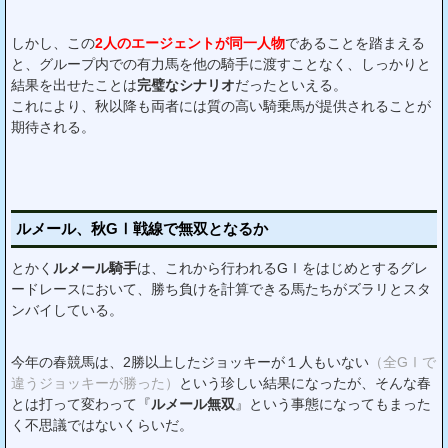
しかし、この
2人のエージェントが同一人物
であることを踏まえる
と、グループ内での有力馬を他の騎手に渡すことなく、しっかりと
結果を出せたことは
完璧なシナリオ
だったといえる。
これにより、秋以降も両者には質の高い騎乗馬が提供されることが
期待される。
ルメール、秋GⅠ戦線で無双となるか
とかく
ルメール騎手
は、これから行われるGⅠをはじめとするグレ
ードレースにおいて、勝ち負けを計算できる馬たちがズラリとスタ
ンバイしている。
今年の春競馬は、2勝以上したジョッキーが１人もいない
（全GⅠで
違うジョッキーが勝った）
という珍しい結果になったが、そんな春
とは打って変わって『
ルメール無双
』という事態になってもまった
く不思議ではないくらいだ。