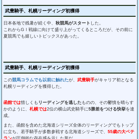
武豊騎手、札幌リーディング初獲得
日本各地で残暑が続く中、
秋競馬がスタート
した。
これからGⅠ戦線に向けて盛り上がってくるところだが、その前に
夏競馬でも嬉しいトピックスがあった。
武豊騎手、札幌リーディング初獲得
この
競馬コラムでも以前に触れた
が、
武豊騎手
がキャリア初となる
札幌リーディングを獲得した。
函館では
惜しくも
リーディングを逃した
ものの、その鬱憤を晴らす
かのように、
札幌では
2位の横山武史騎手に
5勝差をつける快挙
を達
成。
また、函館を含めた北海道シリーズ全体のリーディングでもトップ
に立ち、若手騎手が多数参戦する北海道シリーズで、
55歳の大ベテ
ラン
が圧倒的な存在感を示した形だ。