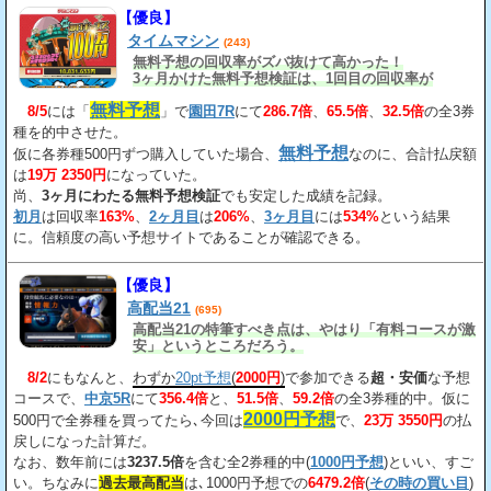
【優良】
タイムマシン
(243)
無料予想の回収率がズバ抜けて高かった！
3ヶ月かけた無料予想検証は、1回目の回収率が
163%、2回目が206%、3回目が534%だ。
無料予想
8/5
には「
」で
園田7R
にて
286.7倍
、
65.5倍
、
32.5倍
の全3券
種を的中させた。
無料予想
仮に各券種500円ずつ購入していた場合、
なのに、合計払戻額
は
19万 2350円
になっていた。
尚、
3ヶ月にわたる無料予想検証
でも安定した成績を記録。
初月
は回収率
163%
、
2ヶ月目
は
206%
、
3ヶ月目
には
534%
という結果
に。信頼度の高い予想サイトであることが確認できる。
【優良】
高配当21
(695)
高配当21の特筆すべき点は、やはり「有料コースが激
安」というところだろう。
8/2
にもなんと、
わずか
20pt予想
(
2000円
)
で参加できる
超・安価
な予想
コースで、
中京5R
にて
356.4倍
と、
51.5倍
、
59.2倍
の全3券種的中。仮に
2000円予想
500円で全券種を買ってたら､今回は
で、
23万 3550円
の払
戻しになった計算だ。
なお、数年前には
3237.5倍
を含む全2券種的中(
1000円予想
)といい、すご
い。ちなみに
過去最高配当
は､1000円予想での
6479.2倍
(
その時の買い目
)