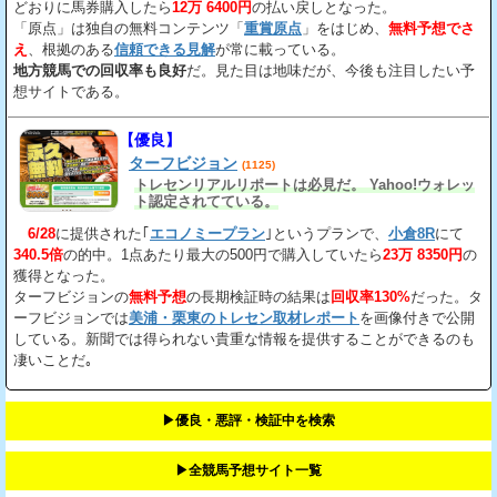
どおりに馬券購入したら
12万 6400円
の払い戻しとなった。
「原点」は独自の無料コンテンツ「
重賞原点
」をはじめ、
無料予想でさ
え
、根拠のある
信頼できる見解
が常に載っている。
地方競馬での回収率も良好
だ。見た目は地味だが、今後も注目したい予
想サイトである。
【優良】
ターフビジョン
(1125)
トレセンリアルリポートは必見だ。 Yahoo!ウォレッ
ト認定されてている。
6/28
に提供された｢
エコノミープラン
｣というプランで、
小倉8R
にて
340.5倍
の的中。1点あたり最大の500円で購入していたら
23万 8350円
の
獲得となった。
ターフビジョンの
無料予想
の長期検証時の結果は
回収率130%
だった。タ
ーフビジョンでは
美浦・栗東のトレセン取材レポート
を画像付きで公開
している。新聞では得られない貴重な情報を提供することができるのも
凄いことだ｡
▶︎優良・悪評・検証中を検索
▶︎全競馬予想サイト一覧