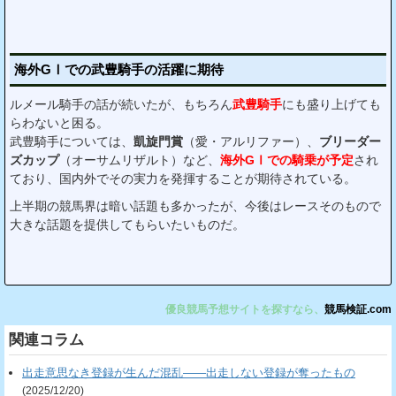
海外GⅠでの武豊騎手の活躍に期待
ルメール騎手の話が続いたが、もちろん
武豊騎手
にも盛り上げても
らわないと困る。
武豊騎手については、
凱旋門賞
（愛・アルリファー）、
ブリーダー
ズカップ
（オーサムリザルト）など、
海外GⅠでの騎乗が予定
され
ており、国内外でその実力を発揮することが期待されている。
上半期の競馬界は暗い話題も多かったが、今後はレースそのもので
大きな話題を提供してもらいたいものだ。
優良競馬予想サイトを探すなら、
競馬検証.com
関連コラム
出走意思なき登録が生んだ混乱――出走しない登録が奪ったもの
(2025/12/20)