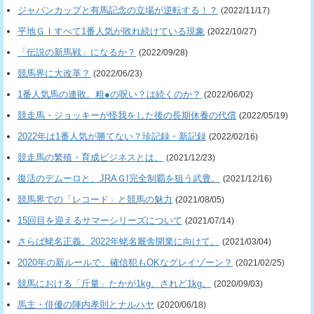
ジャパンカップと有馬記念の立場が逆転する！？
(2022/11/17)
平地ＧⅠすべて1番人気が敗れ続けている現象
(2022/10/27)
「伝説の新馬戦」になるか？
(2022/09/28)
競馬界に大改革？
(2022/06/23)
1番人気馬の連敗。粗●の呪い？は続くのか？
(2022/06/02)
競走馬・ジョッキーが怪我をした後の長期休養の代償
(2022/05/19)
2022年は1番人気が勝てない？珍記録・新記録
(2022/02/16)
競走馬の繁殖・育成ビジネスとは。
(2021/12/23)
復活のデムーロと、JRAＧI完全制覇を狙う武豊。
(2021/12/16)
競馬界での「レコード」と競馬の魅力
(2021/08/05)
15回目を迎えるサマーシリーズについて
(2021/07/14)
さらば蛯名正義。2022年蛯名厩舎開業に向けて。
(2021/03/04)
2020年の新ルールで、確信犯もOKなグレイゾーン？
(2021/02/25)
競馬における「斤量」たかが1kg、されど1kg。
(2020/09/03)
馬主・俳優の陣内孝則とナルハヤ
(2020/06/18)