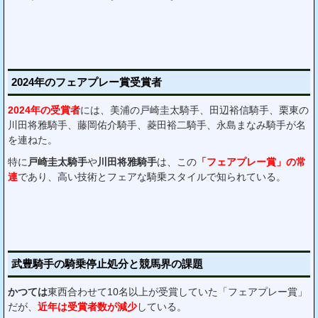
2024年のフェアプレー賞受賞者
2024年の受賞者
には、美浦の戸崎圭太騎手、田辺裕信騎手、栗東の
川田将雅騎手、藤岡佑介騎手、菱田裕二騎手、永島まなみ騎手が名
を連ねた。
特に
戸崎圭太騎手
や
川田将雅騎手
は、この
「フェアプレー賞」の常
連
であり、高い技術とフェアな騎乗スタイルで知られている。
武豊騎手の騎乗停止処分と競馬界の課題
かつては
東西合わせて10名以上が受賞していた「フェアプレー賞」
だが、
近年は受賞者数が減少
している。