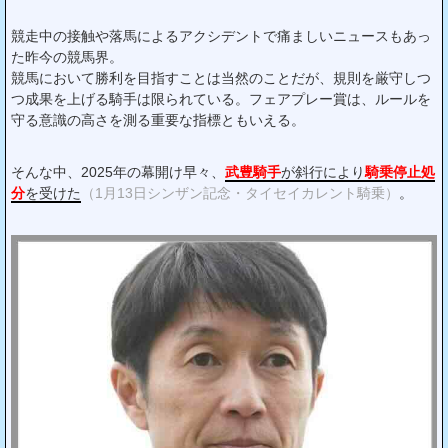
競走中の接触や落馬によるアクシデントで痛ましいニュースもあっ
た昨今の競馬界。
競馬において勝利を目指すことは当然のことだが、規則を厳守しつ
つ成果を上げる騎手は限られている。フェアプレー賞は、ルールを
守る意識の高さを測る重要な指標ともいえる。
そんな中、2025年の幕開け早々、
武豊騎手
が斜行により
騎乗停止処
分
を受けた
（1月13日シンザン記念・タイセイカレント騎乗）
。