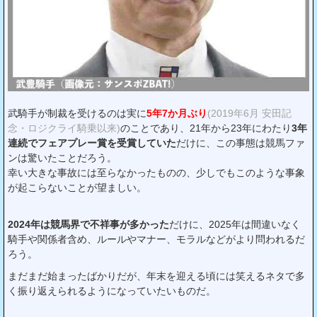
武騎手が制裁を受けるのは実に
5年7か月ぶり
(2019年6月 安田記
念・ロジクライ騎乗以来)
のことであり、21年から23年にわたり
3年
連続でフェアプレー賞を受賞していた
だけに、この事態は競馬ファ
ンは驚いたことだろう。
幸い大きな事故には至らなかったものの、少しでもこのような事象
が起こらないことが望ましい。
2024年は競馬界で不祥事が多かった
だけに、2025年は間違いなく
騎手や関係者含め、ルールやマナー、モラルなどがより問われるだ
ろう。
まだまだ始まったばかりだが、年末を迎える頃には笑えるネタで多
く振り返えられるようになっていたいものだ。