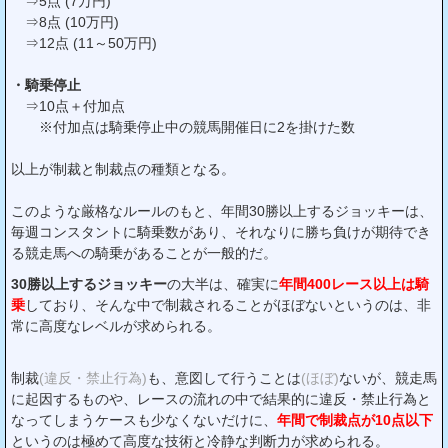
⇒5点 (7万円)
⇒8点 (10万円)
⇒12点 (11～50万円)
・騎乗停止
⇒10点＋付加点
※付加点は騎乗停止中の競馬開催日に2を掛けた数
以上が制裁と制裁点の種類となる。
このような厳格なルールのもと、年間30勝以上するジョッキーは、
毎週コンスタントに騎乗数があり、それなりに勝ち負けが期待でき
る競走馬への騎乗があることが一般的だ。
30勝以上するジョッキー
の大半は、確実に
年間400レース以上は騎
乗
しており、そんな中で制裁されることがほぼないというのは、非
常に高度なレベルが求められる。
制裁
(違反・禁止行為)
も、意図して行うことは
(ほぼ)
ないが、競走馬
に起因するものや、レースの流れの中で結果的に違反・禁止行為と
なってしまうケースも少なくないだけに、
年間で制裁点が10点以下
というのは極めて高度な技術と冷静な判断力が求められる。