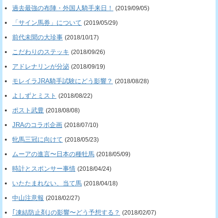
過去最強の布陣・外国人騎手来日！
(2019/09/05)
「サイン馬券」について
(2019/05/29)
前代未聞の大珍事
(2018/10/17)
こだわりのステッキ
(2018/09/26)
アドレナリンが分泌
(2018/09/19)
モレイラJRA騎手試験にどう影響？
(2018/08/28)
よしずとミスト
(2018/08/22)
ポスト武豊
(2018/08/08)
JRAのコラボ企画
(2018/07/10)
牝馬三冠に向けて
(2018/05/23)
ムーアの進言〜日本の種牡馬
(2018/05/09)
時計とスポンサー事情
(2018/04/24)
いたたまれない、当て馬
(2018/04/18)
中山注意報
(2018/02/27)
｢凍結防止剤｣の影響〜どう予想する？
(2018/02/07)