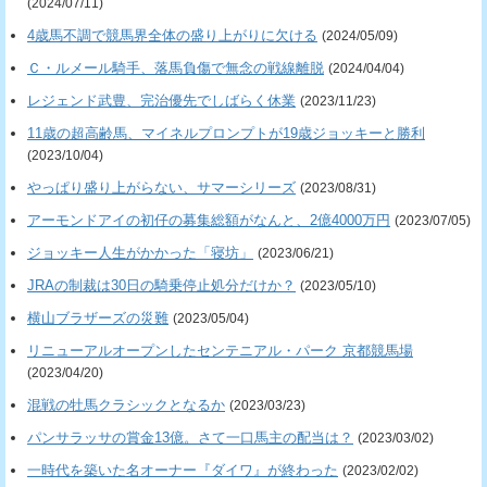
(2024/07/11)
4歳馬不調で競馬界全体の盛り上がりに欠ける
(2024/05/09)
Ｃ・ルメール騎手、落馬負傷で無念の戦線離脱
(2024/04/04)
レジェンド武豊、完治優先でしばらく休業
(2023/11/23)
11歳の超高齢馬、マイネルプロンプトが19歳ジョッキーと勝利
(2023/10/04)
やっぱり盛り上がらない、サマーシリーズ
(2023/08/31)
アーモンドアイの初仔の募集総額がなんと、2億4000万円
(2023/07/05)
ジョッキー人生がかかった「寝坊」
(2023/06/21)
JRAの制裁は30日の騎乗停止処分だけか？
(2023/05/10)
横山ブラザーズの災難
(2023/05/04)
リニューアルオープンしたセンテニアル・パーク 京都競馬場
(2023/04/20)
混戦の牡馬クラシックとなるか
(2023/03/23)
パンサラッサの賞金13億。さて一口馬主の配当は？
(2023/03/02)
一時代を築いた名オーナー『ダイワ』が終わった
(2023/02/02)