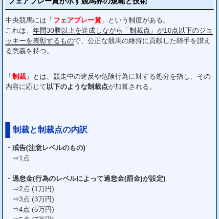
フェアプレー賞が示す競馬界の規範と技術
中央競馬には「
フェアプレー賞
」という制度がある。
これは、
年間30勝以上を達成しながら「制裁点」が10点以下のジョ
ッキーを表彰するもの
で、公正な競馬の維持に貢献した騎手を讃え
る意義を持つ。
「
制裁
」とは、競走中の違反や危険行為に対する処分を指し、その
内容に応じて
以下のような制裁点
が加算される。
制裁と制裁点の内訳
・戒告(注意レベルのもの)
⇒1点
・過怠金(行為のレベルによって過怠金(罰金)が設定)
⇒2点 (1万円)
⇒3点 (3万円)
⇒4点 (5万円)