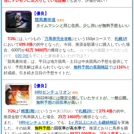
当にトレセンに出入りしている証拠
でもあり、評価が高い！
【優良】
競馬裏街道
(147)
タイムマシンと同じ住所。少し渋いが無料予想もいい
7/26
には, いつもの「
万馬券完全攻略
｣という150ptコースで、
札幌1R
において
699.0倍
の的中となった。今回、推奨金額通りに購入していた場
合、600円が
41万 9400円
の獲得となった。
（いつもの低額コースだった
ので、
699.0倍
を手にした参加者もいたのでは？）
「競馬裏街道」は、平日は地方競馬・土日は中央競馬の予想を提供して
おり、予想見解は添えられていないが、
無料予想の長期検証
では
116%
と
好成績。引き続き注目の予想サイトだ。
【優良】
HRIセンチュリオン
(65)
2022年頃には限定公開していたサイトが、一般公開。
無料予想の回収率
が高い！
7/26
は｢
精選2鞍
｣というコース
(180pt）
で
札幌2R
にて
279.4倍
の的中。
推奨金額で馬券購入した場合、
25万 1460円
の獲得となった。
また、「
HRIセンチュリオン
」でも、
1ヶ月以上にわたる継続検証
を実施
した。その結果、
無料予想
の
回収率が高水準で
、推奨どおりに馬券を購
入していた場合、
16レースの累計で
＋88万2,500円の、プラス収支
となっ