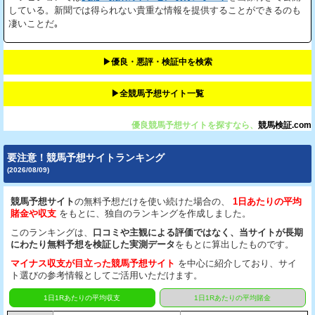
している。新聞では得られない貴重な情報を提供することができるのも
凄いことだ｡
▶︎優良・悪評・検証中を検索
▶︎全競馬予想サイト一覧
優良競馬予想サイトを探すなら、
競馬検証.com
要注意！競馬予想サイトランキング
(2026/08/09)
競馬予想サイト
の無料予想だけを使い続けた場合の、
1日あたりの平均
賭金や収支
をもとに、独自のランキングを作成しました。
このランキングは、
口コミや主観による評価ではなく、当サイトが長期
にわたり無料予想を検証した実測データ
をもとに算出したものです。
マイナス収支が目立った競馬予想サイト
を中心に紹介しており、サイ
ト選びの参考情報としてご活用いただけます。
1日1Rあたりの平均収支
1日1Rあたりの平均賭金