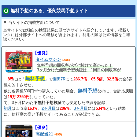
無料予想のある、優良競馬予想サイト
▼ 当サイトの掲載方針について
当サイトでは独自の検証結果に基づきサイトを紹介しています。掲載リ
ンクには外部サイトへの遷移が含まれます。利用の際は公式情報をご確
認ください。
【優良】
タイムマシン
(245)
無料予想の回収率がズバ抜けて高かった！
3ヶ月かけた無料予想検証は、1回目の回収率が
163%、2回目が206%、3回目が534%だ。
無料予想
8/5
には「
」で
園田7R
にて
286.7倍
、
65.5倍
、
32.5倍
の全3券
種を的中させた。
無料予想
仮に各券種500円ずつ購入していた場合、
なのに、合計払戻額
は
19万 2350円
になっていた。
尚、
3ヶ月にわたる無料予想検証
でも安定した成績を記録。
初月
は回収率
163%
、
2ヶ月目
は
206%
、
3ヶ月目
には
534%
という結果
に。信頼度の高い予想サイトであることが確認できる。
【優良】
高配当21
(695)