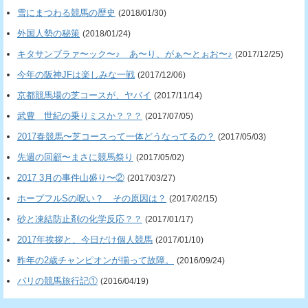
雪にまつわる競馬の歴史
(2018/01/30)
外国人勢の秘策
(2018/01/24)
キタサンブラァ〜ック〜♪ あ〜り、がぁ〜とぉお〜♪
(2017/12/25)
今年の阪神JFは楽しみな一戦
(2017/12/06)
京都競馬場の芝コースが、ヤバイ
(2017/11/14)
武豊 世紀の乗りミスか？？？
(2017/07/05)
2017春競馬〜芝コースって一体どうなってるの？
(2017/05/03)
先週の回顧〜まさに競馬祭り
(2017/05/02)
2017 3月の事件山盛り〜②
(2017/03/27)
ホープフルSの呪い？ その原因は？
(2017/02/15)
砂と凍結防止剤の化学反応？？
(2017/01/17)
2017年挨拶と、今日だけ個人競馬
(2017/01/10)
昨年の2歳チャンピオンが揃って故障。
(2016/09/24)
パリの競馬旅行記①
(2016/04/19)