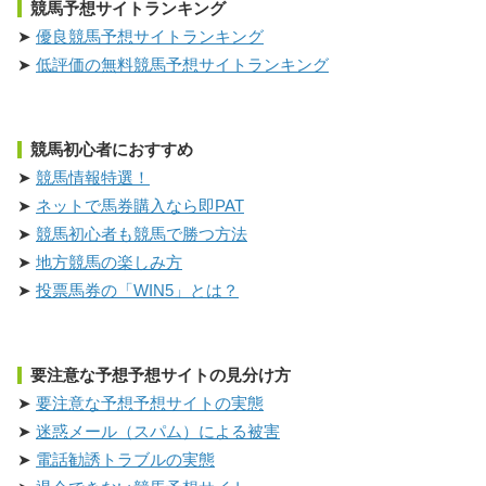
競馬予想サイトランキング
優良競馬予想サイトランキング
低評価の無料競馬予想サイトランキング
競馬初心者におすすめ
競馬情報特選！
ネットで馬券購入なら即PAT
競馬初心者も競馬で勝つ方法
地方競馬の楽しみ方
投票馬券の「WIN5」とは？
要注意な予想予想サイトの見分け方
要注意な予想予想サイトの実態
迷惑メール（スパム）による被害
電話勧誘トラブルの実態