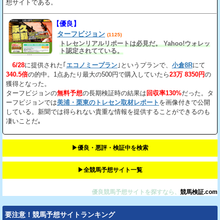
想サイトである。
【優良】
ターフビジョン
(1125)
トレセンリアルリポートは必見だ。 Yahoo!ウォレッ
ト認定されてている。
6/28
に提供された｢
エコノミープラン
｣というプランで、
小倉8R
にて
340.5倍
の的中。1点あたり最大の500円で購入していたら
23万 8350円
の
獲得となった。
ターフビジョンの
無料予想
の長期検証時の結果は
回収率130%
だった。タ
ーフビジョンでは
美浦・栗東のトレセン取材レポート
を画像付きで公開
している。新聞では得られない貴重な情報を提供することができるのも
凄いことだ｡
▶︎優良・悪評・検証中を検索
▶︎全競馬予想サイト一覧
優良競馬予想サイトを探すなら、
競馬検証.com
要注意！競馬予想サイトランキング