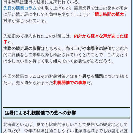
日本列島は連日の猛暑に見舞われている。
先日の競馬コラム
でも取り上げたが、競馬業界ではこの暑さが暑さ
に弱い競走馬に少しでも負担を少なくしようと「
競走時間の拡大
」
対策が講じられている。
先週初めて導入されたこの対策には、
内外から様々な声があった様
子
だ。
実際の競走馬の影響
はもちろん、
売り上げや来場者の評価
など総合
的に評価をして来年以降も検証されていくとのことで、このあたり
は少し長い目を持って取り組んでいく必要性があるだろう。
今回の競馬コラムはその避暑対策とはまた
異なる課題
について触れ
たい。先々週から始まった
札幌開催での事象
だ。
猛暑による札幌開催での芝への影響
北海道といえば、夏でも比較的涼しいことで夏休みの観光地として
人気だが、今年の猛暑は過ごしやすい北海道地域までも影響を及ぼ