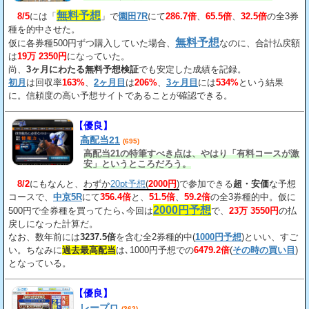
163%、2回目が206%、3回目が534%だ。
無料予想
8/5
には「
」で
園田7R
にて
286.7倍
、
65.5倍
、
32.5倍
の全3券
種を的中させた。
無料予想
仮に各券種500円ずつ購入していた場合、
なのに、合計払戻額
は
19万 2350円
になっていた。
尚、
3ヶ月にわたる無料予想検証
でも安定した成績を記録。
初月
は回収率
163%
、
2ヶ月目
は
206%
、
3ヶ月目
には
534%
という結果
に。信頼度の高い予想サイトであることが確認できる。
【優良】
高配当21
(695)
高配当21の特筆すべき点は、やはり「有料コースが激
安」というところだろう。
8/2
にもなんと、
わずか
20pt予想
(
2000円
)
で参加できる
超・安価
な予想
コースで、
中京5R
にて
356.4倍
と、
51.5倍
、
59.2倍
の全3券種的中。仮に
2000円予想
500円で全券種を買ってたら､今回は
で、
23万 3550円
の払
戻しになった計算だ。
なお、数年前には
3237.5倍
を含む全2券種的中(
1000円予想
)といい、すご
い。ちなみに
過去最高配当
は､1000円予想での
6479.2倍
(
その時の買い目
)
となっている。
【優良】
レープロ
(362)