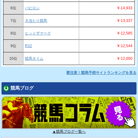
6位
バビロン
¥-14,933
7位
大当たり競馬
¥-13,337
8位
ヒットザマーク
¥-12,585
9位
R32
¥-12,544
10位
競馬タイム
¥-12,000
要注意！競馬予想サイトランキングを見る
競馬ブログ
▲競馬ブログ一覧へ