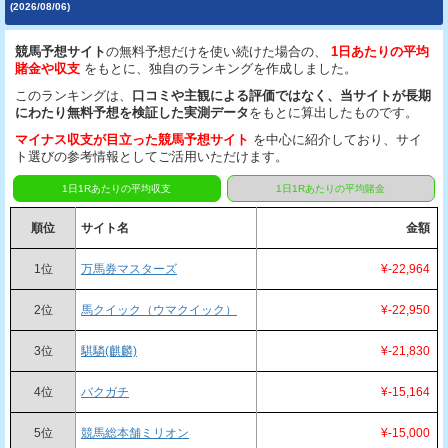
(2026/08/06)
競馬予想サイト
の無料予想だけを使い続けた場合の、
1日あたりの平均
賭金や収支
をもとに、独自のランキングを作成しました。
このランキングは、
口コミや主観による評価ではなく、当サイトが長期
にわたり無料予想を検証した実測データ
をもとに算出したものです。
マイナス収支が目立った競馬予想サイト
を中心に紹介しており、サイ
ト選びの参考情報としてご活用いただけます。
1日1Rあたりの平均収支
1日1Rあたりの平均賭金
順位
サイト名
金額
1位
万馬券マスターズ
¥-22,964
2位
馬クイック（ウマクイック）
¥-22,950
3位
騏驎(麒麟)
¥-21,830
4位
バクガチ
¥-15,164
5位
競馬総本舗ミリオン
¥-15,000