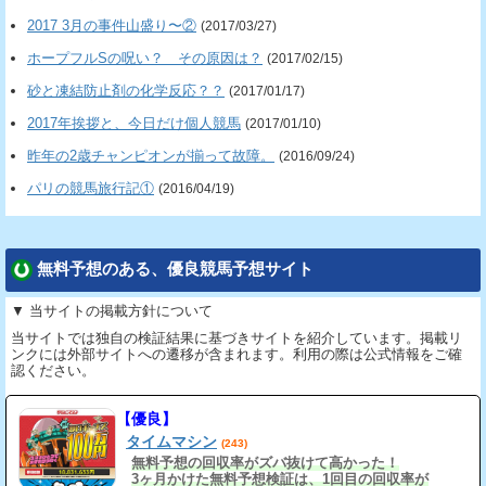
2017 3月の事件山盛り〜②
(2017/03/27)
ホープフルSの呪い？ その原因は？
(2017/02/15)
砂と凍結防止剤の化学反応？？
(2017/01/17)
2017年挨拶と、今日だけ個人競馬
(2017/01/10)
昨年の2歳チャンピオンが揃って故障。
(2016/09/24)
パリの競馬旅行記①
(2016/04/19)
無料予想のある、優良競馬予想サイト
▼ 当サイトの掲載方針について
当サイトでは独自の検証結果に基づきサイトを紹介しています。掲載リ
ンクには外部サイトへの遷移が含まれます。利用の際は公式情報をご確
認ください。
【優良】
タイムマシン
(243)
無料予想の回収率がズバ抜けて高かった！
3ヶ月かけた無料予想検証は、1回目の回収率が