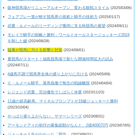
阪神競馬場がリニューアルオープン、変わる観戦スタイル
(2025/03/06)
フェアプレー賞が映す競馬界の規範と騎手の技術力
(2025/01/17)
武豊・ルメールのリーディング獲得に見る秋競馬の展望
(2024/09/11)
モレイラ騎手の戦略と勝利：ワールドオールスタージョッキーズ2024
を制した鍵
(2024/08/28)
猛暑が競馬に与える影響と対策
(2024/08/01)
夏競馬がスタート！福島競馬場で新たな開催時間拡大の試み
(2024/07/11)
4歳馬不調で競馬界全体の盛り上がりに欠ける
(2024/05/09)
Ｃ・ルメール騎手、落馬負傷で無念の戦線離脱
(2024/04/04)
レジェンド武豊、完治優先でしばらく休業
(2023/11/23)
11歳の超高齢馬、マイネルプロンプトが19歳ジョッキーと勝利
(2023/10/04)
やっぱり盛り上がらない、サマーシリーズ
(2023/08/31)
アーモンドアイの初仔の募集総額がなんと、2億4000万円
(2023/07/05)
ジョッキー人生がかかった「寝坊」
(2023/06/21)