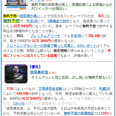
無料予想の回収率が高く、現場記者による現地からの
X(ツイッター)が面白い。
無料予想
の
回収率が高い
ことで注目されていたレープロだが、
8/2
には
無料予想
で、
中京1R
にて、
3券種全て的中
となり、推奨通りに買って
いたら
10万 8450円
になっていた。基本、レープロが
無料予想
で的中する
時は全3券種的中となることが多い。
それと、
同日
、「
プレミアムアリーナ
」でも
中京5R
にて
356.4倍
の的
中。最大で600円が
21万 3840円
の獲得となった。
…
トレーニングセンターの現場で撮った写真と、Xのレポート
はリアル
タイムで公開。新聞には載らない
超生情報
が得られるということは、
本
当にトレセンに出入りしている証拠
でもあり、評価が高い！
【優良】
競馬裏街道
(146)
タイムマシンと同じ住所。少し渋いが無料予想もいい
7/26
には, いつもの「
万馬券完全攻略
｣という150ptコースで、
札幌1R
において
699.0倍
の的中となった。今回、推奨金額通りに購入していた場
合、600円が
41万 9400円
の獲得となった。
（いつもの低額コースだった
ので、
699.0倍
を手にした参加者もいたのでは？）
「競馬裏街道」は、平日は地方競馬・土日は中央競馬の予想を提供して
おり、予想見解は添えられていないが、
無料予想の長期検証
では
116%
と