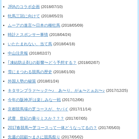
JRAのコラボ企画
(2018/07/10)
牝馬三冠に向けて
(2018/05/23)
ムーアの進言〜日本の種牡馬
(2018/05/09)
時計とスポンサー事情
(2018/04/24)
いたたまれない、当て馬
(2018/04/18)
中山注意報
(2018/02/27)
｢凍結防止剤｣の影響〜どう予想する？
(2018/02/07)
雪にまつわる競馬の歴史
(2018/01/30)
外国人勢の秘策
(2018/01/24)
キタサンブラァ〜ック〜♪ あ〜り、がぁ〜とぉお〜♪
(2017/12/25)
今年の阪神JFは楽しみな一戦
(2017/12/06)
京都競馬場の芝コースが、ヤバイ
(2017/11/14)
武豊 世紀の乗りミスか？？？
(2017/07/05)
2017春競馬〜芝コースって一体どうなってるの？
(2017/05/03)
先週の回顧〜まさに競馬祭り
(2017/05/02)