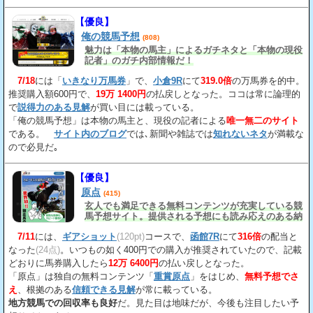
【優良】
俺の競馬予想
(808)
魅力は「本物の馬主」によるガチネタと「本物の現役
記者」のガチ内部情報だ！
7/18
には「
いきなり万馬券
」で、
小倉9R
にて
319.0倍
の万馬券を的中。
推奨購入額600円で、
19万 1400円
の払戻しとなった。ココは常に論理的
で
説得力のある見解
が買い目には載っている。
「俺の競馬予想」は本物の馬主と、現役の記者による
唯一無二のサイト
である。
サイト内のブログ
では､新聞や雑誌では
知れないネタ
が満載な
ので必見だ｡
【優良】
原点
(415)
玄人でも満足できる無料コンテンツが充実している競
馬予想サイト。提供される予想にも読み応えのある納
得の見解
が載っている。
7/11
には、
ギアショット
(120pt)
コースで、
函館7R
にて
316倍
の配当と
なった
(24点)
。いつもの如く400円での購入が推奨されていたので、記載
どおりに馬券購入したら
12万 6400円
の払い戻しとなった。
「原点」は独自の無料コンテンツ「
重賞原点
」をはじめ、
無料予想でさ
え
、根拠のある
信頼できる見解
が常に載っている。
地方競馬での回収率も良好
だ。見た目は地味だが、今後も注目したい予