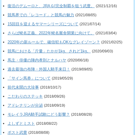
復活のデムーロと、JRAＧI完全制覇を狙う武豊。
(2021/12/16)
競馬界での「レコード」と競馬の魅力
(2021/08/05)
15回目を迎えるサマーシリーズについて
(2021/07/14)
さらば蛯名正義。2022年蛯名厩舎開業に向けて。
(2021/03/04)
2020年の新ルールで、確信犯もOKなグレイゾーン？
(2021/02/25)
競馬における「斤量」たかが1kg、されど1kg。
(2020/09/03)
馬主・俳優の陣内孝則とナルハヤ
(2020/06/18)
過去最強の布陣・外国人騎手来日！
(2019/09/05)
「サイン馬券」について
(2019/05/29)
前代未聞の大珍事
(2018/10/17)
こだわりのステッキ
(2018/09/26)
アドレナリンが分泌
(2018/09/19)
モレイラJRA騎手試験にどう影響？
(2018/08/28)
よしずとミスト
(2018/08/22)
ポスト武豊
(2018/08/08)