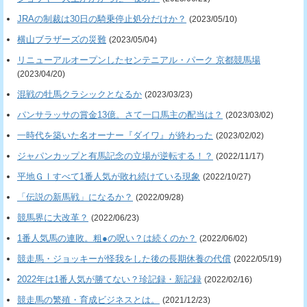
JRAの制裁は30日の騎乗停止処分だけか？
(2023/05/10)
横山ブラザーズの災難
(2023/05/04)
リニューアルオープンしたセンテニアル・パーク 京都競馬場
(2023/04/20)
混戦の牡馬クラシックとなるか
(2023/03/23)
パンサラッサの賞金13億。さて一口馬主の配当は？
(2023/03/02)
一時代を築いた名オーナー『ダイワ』が終わった
(2023/02/02)
ジャパンカップと有馬記念の立場が逆転する！？
(2022/11/17)
平地ＧⅠすべて1番人気が敗れ続けている現象
(2022/10/27)
「伝説の新馬戦」になるか？
(2022/09/28)
競馬界に大改革？
(2022/06/23)
1番人気馬の連敗。粗●の呪い？は続くのか？
(2022/06/02)
競走馬・ジョッキーが怪我をした後の長期休養の代償
(2022/05/19)
2022年は1番人気が勝てない？珍記録・新記録
(2022/02/16)
競走馬の繁殖・育成ビジネスとは。
(2021/12/23)