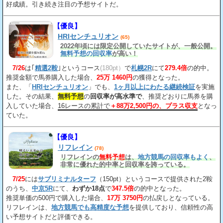
好成績。引き続き注目の予想サイトだ。
【優良】
HRIセンチュリオン
(65)
2022年頃には限定公開していたサイトが、一般公開。
無料予想の回収率
が高い！
7/26
は｢
精選2鞍
｣というコース
(180pt）
で
札幌2R
にて
279.4倍
の的中。
推奨金額で馬券購入した場合、
25万 1460円
の獲得となった。
また、「
HRIセンチュリオン
」でも、
1ヶ月以上にわたる継続検証
を実施
した。その結果、
無料予想
の
回収率が高水準で
、推奨どおりに馬券を購
入していた場合、
16レースの累計で
＋88万2,500円の、プラス収支
となっ
ていた。
【優良】
リフレイン
(78)
リフレインの
無料予想
は、
地方競馬の回収率もよく
、
非常に優れた的中率と回収率を誇っている。
7/25
には
サブリミナルターフ
（150pt）というコースで提供された2鞍
のうち、
中京5R
にて、
わずか18点
で
347.5倍
の的中となった。
推奨単価の500円で購入した場合、
17万 3750円
の払戻しとなっている。
リフレインは、
地方競馬でも高精度な予想
を提供しており、信頼性の高
い予想サイトだと評価できる。