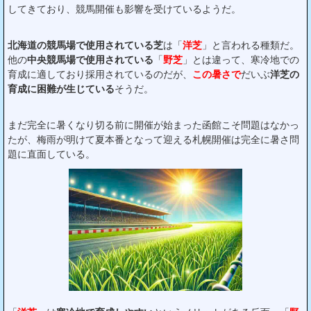
してきており、競馬開催も影響を受けているようだ。
北海道の競馬場で使用されている芝
は「
洋芝
」と言われる種類だ。
他の
中央競馬場で使用されている
「
野芝
」とは違って、寒冷地での
育成に適しており採用されているのだが、
この暑さで
だいぶ
洋芝の
育成に困難が生じている
そうだ。
まだ完全に暑くなり切る前に開催が始まった函館こそ問題はなかっ
たが、梅雨が明けて夏本番となって迎える札幌開催は完全に暑さ問
題に直面している。