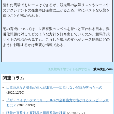
荒れた馬場でもレースはできるが、競走馬の故障リスクやレース中
のアクシデントの発生率は確実に上がるため、常にベストな状態を
保つことが求められる。
芝の育成については、世界有数のレベルを持つと言われる日本。温
暖化問題に対してどのような方針を打ち出していくのか、競馬予想
サイトの視点から見ても、こうした環境の変化がレース結果にどの
ように影響するかは重要な情報である。
優良競馬予想サイトを探すなら、
競馬検証.com
関連コラム
出走意思なき登録が生んだ混乱――出走しない登録が奪ったもの
(2025/12/20)
『ザ・ロイヤルファミリー』JRAの全面協力で描かれるテレビドラマ
とは？
(2025/10/16)
猛暑が直撃する夏競馬と環境整備の課題
(2025/08/17)