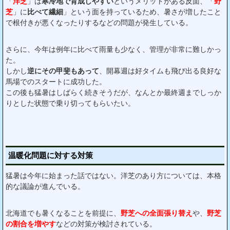
「
洋芝
」は
寒冷地で育成しやすい
というメリットがある反面、「
野
芝
」に
比べて繊細
」という面を持っているため、暑さが増したこと
で根付きが悪くなったりするなどの問題が発生している。
さらに、今年は例年に比べて雨量も少なく、管理が非常に難しかっ
た。
しかし
逆にその甲斐もあって
、開幕週は好タイムも飛び出る良好な
馬場でのスタートに成功した。
この後も猛暑はしばらく続きそうだが、なんとか最終週までしっか
りとした状態で乗り切ってもらいたい。
温暖化問題に対する対策
猛暑は今年に始まった話ではない。洋芝のあり方については、本格
的な議論が進んでいる。
北海道でも暑くなることを前提に、
野芝への全面張り替え
や、
野芝
の割合を増やす
などの対策が検討されている。