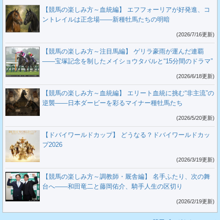
【競馬の楽しみ方～血統編】 エフフォーリアが好発進、コ
ントレイルは正念場――新種牡馬たちの明暗
(2026/7/16更新)
【競馬の楽しみ方～注目馬編】 ゲリラ豪雨が運んだ連覇
――宝塚記念を制したメイショウタバルと“15分間のドラマ”
(2026/6/18更新)
【競馬の楽しみ方～血統編】 エリート血統に挑む“非主流”の
逆襲――日本ダービーを彩るマイナー種牡馬たち
(2026/5/20更新)
【ドバイワールドカップ】 どうなる？ドバイワールドカッ
プ2026
(2026/3/19更新)
【競馬の楽しみ方～調教師・厩舎編】 名手ふたり、次の舞
台へ――和田竜二と藤岡佑介、騎手人生の区切り
(2026/2/19更新)