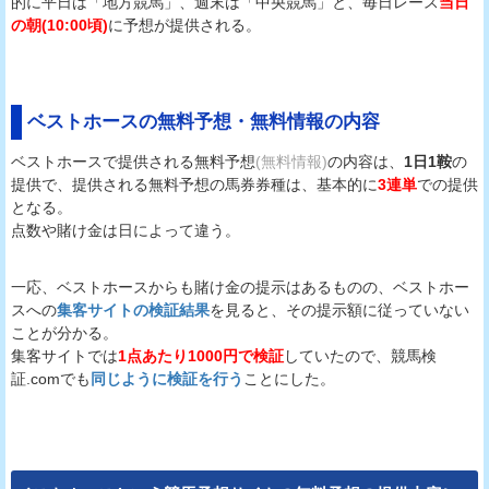
的に平日は「地方競馬」、週末は「中央競馬」と、毎日レース
当日
の朝(10:00頃)
に予想が提供される。
ベストホースの無料予想・無料情報の内容
ベストホースで提供される無料予想
(無料情報)
の内容は、
1日1鞍
の
提供で、提供される無料予想の馬券券種は、基本的に
3連単
での提供
となる。
点数や賭け金は日によって違う。
一応、ベストホースからも賭け金の提示はあるものの、ベストホー
スへの
集客サイトの検証結果
を見ると、その提示額に従っていない
ことが分かる。
集客サイトでは
1点あたり1000円で検証
していたので、競馬検
証.comでも
同じように検証を行う
ことにした。