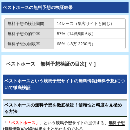
ベストホースの無料予想の検証結果
無料予想の検証期間
14レース（集客サイトと同じ）
無料予想の的中率
57%（14戦8勝 6敗）
無料予想の回収率
68%（-8万 2230円）
ベストホース 無料予想検証の目次
[
∨
]
ベストホースという競馬予想サイトの無料情報(無料予想)につ
いて徹底検証
ベストホースの無料予想を徹底検証！信頼性と精度を見極め
る方法
「
「ベストホース」
」という
競馬予想サイト
の提供する、
無料予想
(無料情報)の検証結果をまとめたもの
である。