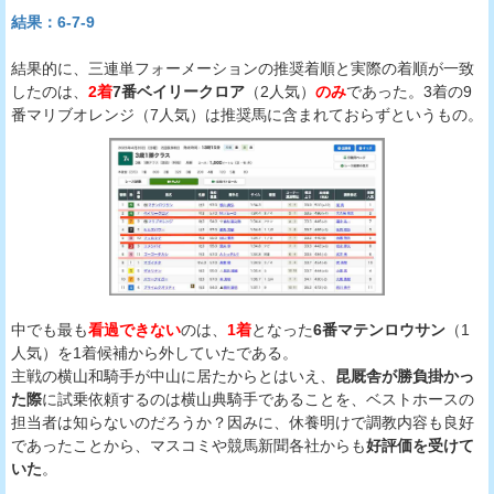
結果：6-7-9
結果的に、​三連単フォーメーションの推奨着順と実際の着順が一致
したのは、
2着
7番ベイリークロア
（2人気）
のみ
であった。3着の9
番マリブオレンジ（7人気）は推奨馬に含まれておらずというもの。
中でも最も
看過できない
のは、
1着
となった
6番マテンロウサン
（1
人気）を1着候補から外していたである。
主戦の横山和騎手が中山に居たからとはいえ、
昆厩舎が勝負掛かっ
た際
に試乗依頼するのは横山典騎手であることを、ベストホースの
担当者は知らないのだろうか？因みに、休養明けで調教内容も良好
であったことから、マスコミや競馬新聞各社からも
好評価を受けて
いた
。