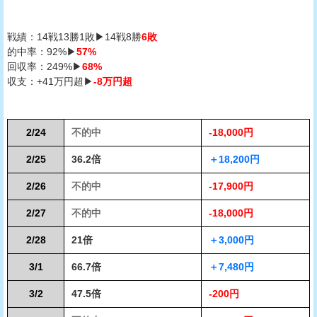
戦績：14戦13勝1敗▶︎14戦8勝
6敗
的中率：92%▶︎
57%
回収率：249%▶︎
68%
収支：+41万円超▶︎
-8万円超
2/24
不的中
-18,000円
2/25
36.2倍
＋18,200円
2/26
不的中
-17,900円
2/27
不的中
-18,000円
2/28
21倍
＋3,000円
3/1
66.7倍
＋7,480円
3/2
47.5倍
-200円