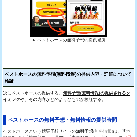
▲ ベストホースの無料予想の提供場所
ベストホースの無料予想(無料情報)の提供内容・詳細について
検証
次にベストホースの提供する、
無料予想(無料情報)の提供されるタ
イミングや、その内容
がどのようなものか検証する。
ベストホースの無料予想・無料情報の提供時間
ベストホースという競馬予想サイトの
無料予想
(無料情報)
は、基本