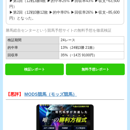
▶︎第1回（12戦3勝9敗 ▶︎的中率25% ▶︎回収率43% ▶︎収支−63,500
円）
▶︎第2回（12戦0勝12敗 ▶︎的中率0% ▶︎回収率26% ▶︎収支−85,600
円）となった。
勝馬総合センターという競馬予想サイトの無料予想を徹底検証
検証期間
24レース
的中率
13%（24戦3勝 21敗）
回収率
35%（−14万 9100円）
検証レポート
無料予想レポート
【悪評】
MODS競馬（モッズ競馬）