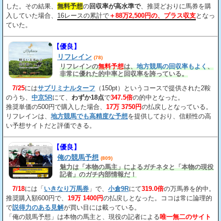
した。その結果、
無料予想
の
回収率が高水準で
、推奨どおりに馬券を購
入していた場合、
16レースの累計で
＋88万2,500円の、プラス収支
となっ
ていた。
【優良】
リフレイン
(78)
リフレインの
無料予想
は、
地方競馬の回収率もよく
、
非常に優れた的中率と回収率を誇っている。
7/25
には
サブリミナルターフ
（150pt）というコースで提供された2鞍
のうち、
中京5R
にて、
わずか18点
で
347.5倍
の的中となった。
推奨単価の500円で購入した場合、
17万 3750円
の払戻しとなっている。
リフレインは、
地方競馬でも高精度な予想
を提供しており、信頼性の高
い予想サイトだと評価できる。
【優良】
俺の競馬予想
(809)
魅力は「本物の馬主」によるガチネタと「本物の現役
記者」のガチ内部情報だ！
7/18
には「
いきなり万馬券
」で、
小倉9R
にて
319.0倍
の万馬券を的中。
推奨購入額600円で、
19万 1400円
の払戻しとなった。ココは常に論理的
で
説得力のある見解
が買い目には載っている。
「俺の競馬予想」は本物の馬主と、現役の記者による
唯一無二のサイト