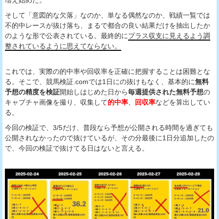
増え始めた。
そして「意図的な欠落」なのか、単なる偶然なのか、戦績一覧では
不的中レースが抜け落ち、まるで都合の良い結果だけを抽出したか
のような形で公表されている。最終的に
プラス収支に見えるよう調
整されているように思えてならない。
これでは、実際の的中率や回収率を正確に把握することは困難とな
る。そこで、競馬検証.comでは1日にの抜けもなく、基本的に
無料
予想の精度を検証
開始しはじめた日から
毎週提供された無料予想
の
キャプチャ画像を撮り、収集して
的中率
、
回収率
などを算出してい
る。
今回の検証で、3/5だけ、普段なら予想が公開される時間を過ぎても
公開されなかったので抜けているが、その分最後に1日分追加したの
で、今回の検証で抜けてる日はないと言える。