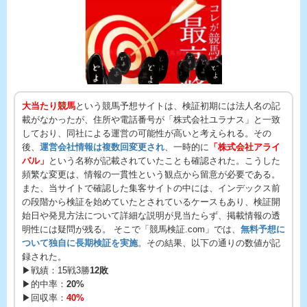
大当たり競馬
という競馬予想サイトは、検証初期には法人名の記
載がなかったが、住所や電話番号が「株式会社ユラナス」と一致
しており、同社による運営の可能性が高いと考えられる。その
後、
運営会社情報は複数回変更され
、一時的に
「株式会社アライ
バル」
という名称が記載されていたことも確認された。こうした
頻繁な変更は、情報の一貫性という観点から留意が必要である。
また、当サイトで確認した集客サイトの中には、インデックス前
の段階から検証を始めていたとされているケースもあり、検証開
始日や発見方法について詳細な説明が見当たらず、掲載情報の透
明性には疑問が残る。 そこで「競馬検証.com」では、
無料予想に
ついて独自に長期検証を実施
。その結果、以下の通りの数値が記
録された。
▶︎戦績：15戦3勝
12敗
▶︎的中率：
20%
▶︎回収率：
40%