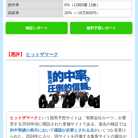
的中率
0%（12戦0勝 12敗）
回収率
20%（−16万800円）
検証レポート
無料予想レポート
【悪評】
ヒットザマーク
ヒットザマーク
という競馬予想サイトは「有限会社ルーツ」が運
営する2016年頃に開設された老舗サイトである。過去の検証では
的中実績の表示において確認が必要とされる点
がいくつか見受け
られた。2024年に入り、同サイトを評価する集客サイトの露出が