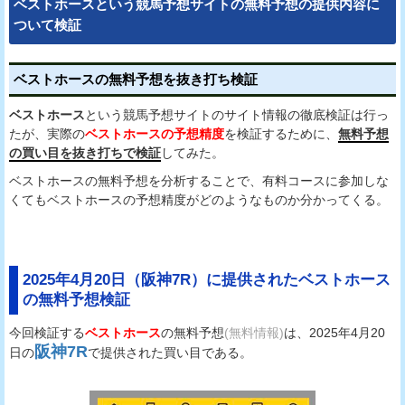
ベストホースという競馬予想サイトの無料予想の提供内容に
ついて検証
ベストホースの無料予想を抜き打ち検証
ベストホース
という競馬予想サイトのサイト情報の徹底検証は行っ
たが、実際の
ベストホースの予想精度
を検証するために、
無料予想
の買い目を抜き打ちで検証
してみた。
ベストホースの無料予想を分析することで、有料コースに参加しな
くてもベストホースの予想精度がどのようなものか分かってくる。
2025年4月20日（阪神7R）に提供されたベストホース
の無料予想検証
今回検証する
ベストホース
の無料予想
(無料情報)
は、2025年4月20
阪神7R
日の
で提供された買い目である。