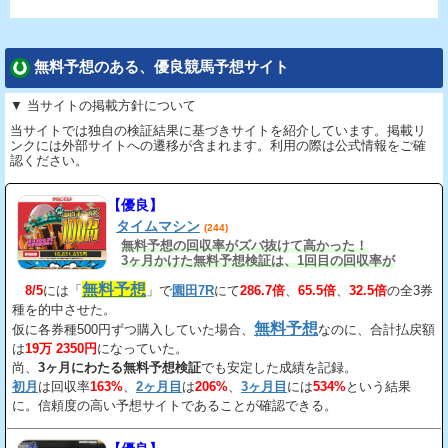
無料予想のある、優良競馬予想サイト
▼ 当サイトの掲載方針について
当サイトでは独自の検証結果に基づきサイトを紹介しています。掲載リ
ンクには外部サイトへの遷移が含まれます。利用の際は公式情報をご確
認ください。
【優良】
タイムマシン
(244)
無料予想の回収率がズバ抜けて高かった！
3ヶ月かけた無料予想検証は、1回目の回収率が
163%、2回目が206%、3回目が534%だ。
無料予想
8/5
には「
」で
園田7R
にて
286.7倍
、
65.5倍
、
32.5倍
の全3券
種を的中させた。
無料予想
仮に各券種500円ずつ購入していた場合、
なのに、合計払戻額
は
19万 2350円
になっていた。
尚、
3ヶ月にわたる無料予想検証
でも安定した成績を記録。
初月
は回収率
163%
、
2ヶ月目
は
206%
、
3ヶ月目
には
534%
という結果
に。信頼度の高い予想サイトであることが確認できる。