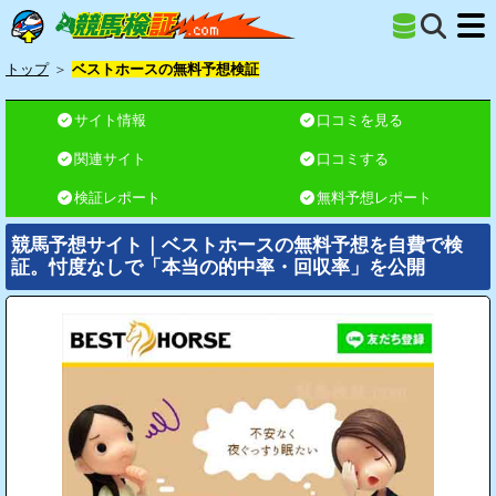
トップ
＞
ベストホースの無料予想検証
サイト情報
口コミを見る
関連サイト
口コミする
検証レポート
無料予想レポート
競馬予想サイト｜ベストホースの無料予想を自費で検
証。忖度なしで「本当の的中率・回収率」を公開