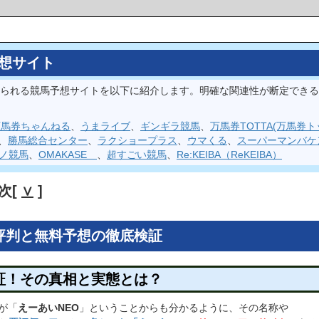
想サイト
見られる競馬予想サイトを以下に紹介します。明確な関連性が断定でき
万馬券ちゃんねる
、
うまライブ
、
ギンギラ競馬
、
万馬券TOTTA(万馬券ト
、
勝馬総合センター
、
ラクショープラス
、
ウマくる
、
スーパーマンバケ
ノ競馬
、
OMAKASE
、
超すごい競馬
、
Re:KEIBA（ReKEIBA）
次
[
∨
]
評判と無料予想の徹底検証
証！その真相と実態とは？
が「
えーあいNEO
」ということからも分かるように、その名称や