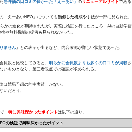
た
悪評価の口コミの多かった「えーあい」
の
リニューアルサイト
である
の「えーあいNEO」についても
類似した構成や手法
が一部に見られた。
らかの進化が期待されたが、実際に検証を行ったところ、AIの自動学
部連携や無料機能の提供も見られなかった。
りません
」との表示が出るなど、内容確認が難しい状態であった。
会員数と比較してみると、
明らかに会員数よりも多くの口コミが掲載
さ
ないものとなり、第三者視点での確認が求められる。
準は競馬予想の的中実績しかない。
ないだろう。
中で、
特に興味深かったポイント
は以下の通り。
NEOの検証で興味深かったポイント