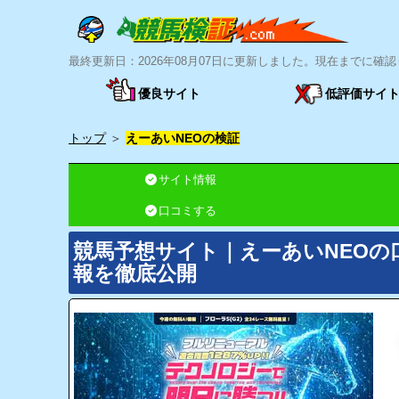
最終更新日：2026年08月07日に更新しました。現在までに確認
優良サイト
低評価サイ
トップ
＞
えーあいNEOの検証
サイト情報
口コミする
競馬予想サイト｜えーあいNEO
報を徹底公開