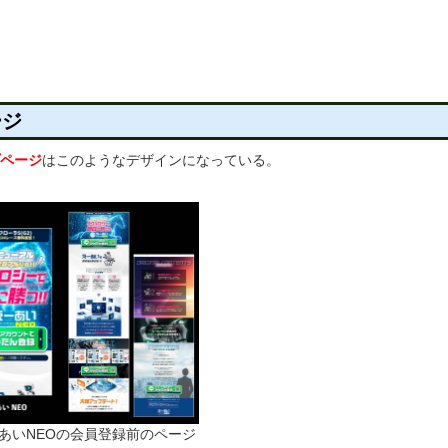
ージ
ページ
はこのようなデザインになっている。
ーあいNEOの会員登録前のページ