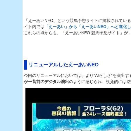
「えーあいNEO」という競馬予想サイトに掲載されてい
イト内では
「えーあい」から「えーあいNEO」へと進化
これらの点からも、「えーあいNEO 競馬予想サイト」が
リニューアルしたえーあいNEO
今回のリニューアルにおいては、より“AIらしさ”を演出
が
一昔前のデジタル演出
のように感じられ、視覚的には逆