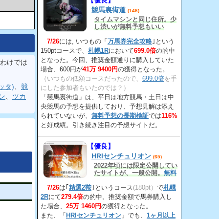
【優良】
競馬裏街道
(146)
タイムマシンと同じ住所。少
し渋いが無料予想もいい
7/26
には, いつもの「
万馬券完全攻略
｣という
150ptコースで、
札幌1R
において
699.0倍
の的中
となった。今回、推奨金額通りに購入していた
るわけでは
場合、600円が
41万 9400円
の獲得となった。
（いつもの低額コースだったので、
699.0倍
を手
ッタ)
、
競
にした参加者もいたのでは？）
ン
、
ツカ
「競馬裏街道」は、平日は地方競馬・土日は中
央競馬の予想を提供しており、予想見解は添え
られていないが、
無料予想の長期検証
では
116%
と好成績。引き続き注目の予想サイトだ。
【優良】
HRIセンチュリオン
(65)
2022年頃には限定公開してい
たサイトが、一般公開。
無料
予想の回収率
が高い！
7/26
は｢
精選2鞍
｣というコース
(180pt）
で
札幌
2R
にて
279.4倍
の的中。推奨金額で馬券購入し
た場合、
25万 1460円
の獲得となった。
また、「
HRIセンチュリオン
」でも、
1ヶ月以上