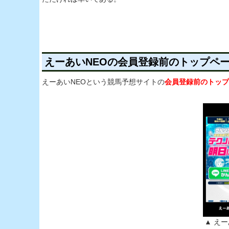
えーあいNEOの会員登録前のトップペ
えーあいNEOという競馬予想サイトの
会員登録前のトップ
▲ え