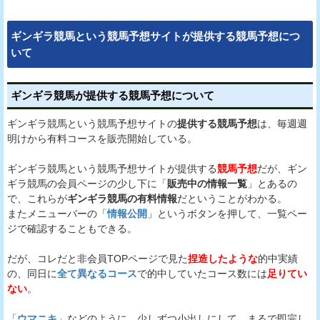
ギンギラ競馬という競馬予想サイトが提供する競馬予想につ
いて
ギンギラ競馬が提供する競馬予想について
ギンギラ競馬という競馬予想サイトの
提供する競馬予想
は、毎週週
明けから有料コースを販売開始している。
ギンギラ競馬という競馬予想サイトが提供する
競馬予想
だが、ギン
ギラ競馬の会員ページの少し下に「
販売中の情報一覧
」とあるの
で、これらが
ギンギラ競馬の有料情報
だということがわかる。
またメニューバーの「
情報公開
」というボタンを押して、一覧ペー
ジで確認することもできる。
だが、コレだと非会員TOPページで見た
捏造したような
的中実績
の、同日に
全て異なるコース
で的中していたコース数には
足りてい
ない
。
「
ウマニキ
」などのように、少しずつ小出しにして、まるで即完し