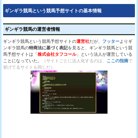
ギンギラ競馬という競馬予想サイトの基本情報
ギンギラ競馬の運営者情報
ギンギラ競馬という競馬予想サイトの
運営社
だが、
フッター
よりギ
ンギラ競馬の
特商法に基づく表記
を見ると、ギンギラ競馬という競
馬予想サイトは「
株式会社タフコール
」という法人が運営している
ことになっていた。
（サイトごとに法人化するのは、
ここの指摘
で
挙げてるサイトも同じだ）