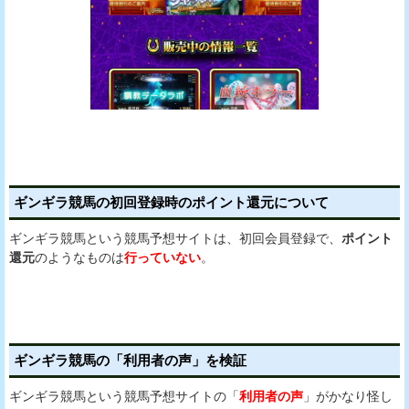
ギンギラ競馬の初回登録時のポイント還元について
ギンギラ競馬という競馬予想サイトは、初回会員登録で、
ポイント
還元
のようなものは
行っていない
。
ギンギラ競馬の「利用者の声」を検証
ギンギラ競馬という競馬予想サイトの「
利用者の声
」がかなり怪し