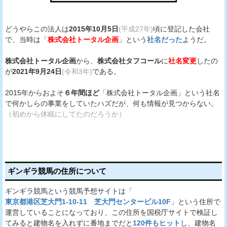
どうやらこの法人は
2015年10月5日
(平成27年)
頃に登記した会社
で、当時は「
株式会社トータル企画
」という
社名だった
ようだ。
株式会社トータル企画
から、
株式会社タフコール
に
社名変更
したの
が
2021年9月24日
(令和3年)
である。
2015年からおよそ
６年間ほど
「株式会社トータル企画」という社名
で何かしらの事業をしていたハズだが、何も情報が見つからない。
（初めから休眠にしてたのだろうか）
ギンギラ競馬の住所について
ギンギラ競馬という競馬予想サイトは「
東京都港区芝大門1-10-11 芝大門センタービル10F
」という住所で
運営していることになっており、この住所を国税庁サイトで検証し
てみると建物名を入れずに番地までだと
120件もヒット
し、建物名