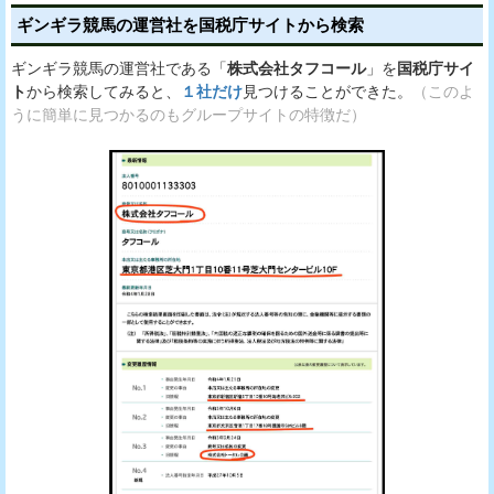
ギンギラ競馬の運営社を国税庁サイトから検索
ギンギラ競馬の運営社である「
株式会社タフコール
」を
国税庁サイ
ト
から検索してみると、
１社だけ
見つけることができた。
（このよ
うに簡単に見つかるのもグループサイトの特徴だ）