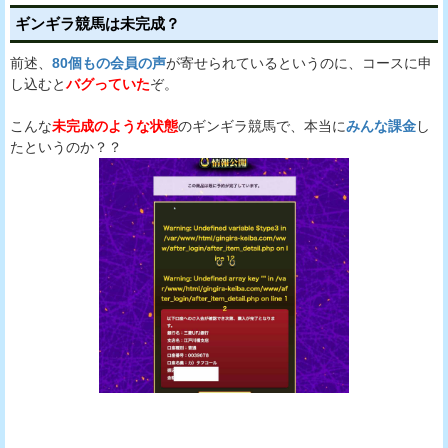
ギンギラ競馬は未完成？
前述、
80個もの会員の声
が寄せられているというのに、コースに申
し込むと
バグっていた
ぞ。
こんな
未完成のような状態
のギンギラ競馬で、本当に
みんな課金
し
たというのか？？