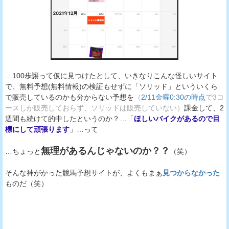
…100歩譲って仮に見つけたとして、いきなりこんな怪しいサイト
で、無料予想(無料情報)の検証もせずに「ソリッド」といういくら
で販売しているのかも分からない予想を
（
2/11金曜0:30の時点
で3コ
ースしか販売しておらず、ソリッドは販売していない）
課金して、2
週間も続けて的中したというのか？…「
ほしいバイクがあるので目
標にして頑張ります
」…って
無理があるんじゃないのか？？
…ちょっと
（笑）
そんな神がかった競馬予想サイトが、よくもまぁ
見つからなかった
ものだ（笑）