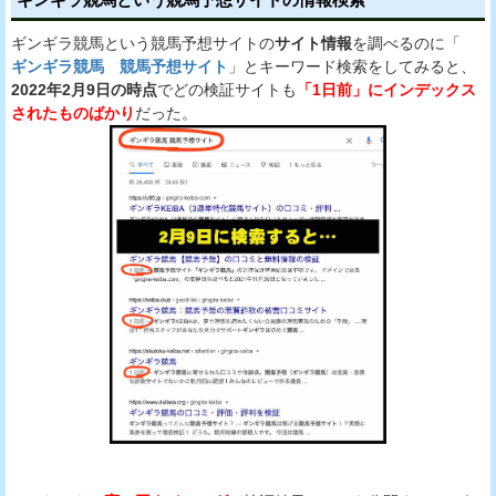
ギンギラ競馬という競馬予想サイトの
サイト情報
を調べるのに「
ギンギラ競馬 競馬予想サイト
」とキーワード検索をしてみると、
2022年2月9日の時点
でどの検証サイトも
「1日前」にインデックス
されたものばかり
だった。