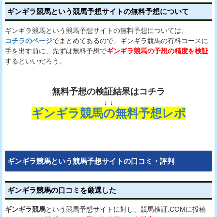
ギンギラ競馬という競馬予想サイトの無料予想について
ギンギラ競馬という競馬予想サイトの無料予想については、
コチラのページ
でまとめてあるので、ギンギラ競馬の有料コースに
手を出す前に、先ずは無料予想で
ギンギラ競馬の予想の精度を検証
するといいだろう。
無料予想の検証結果はコチラ
↓ ↓
ギンギラ競馬の無料予想レポ
ギンギラ競馬という競馬予想サイトの口コミ・評判
ギンギラ競馬の口コミを厳選した
ギンギラ競馬
という競馬予想サイトに対し、競馬検証.COMに投稿