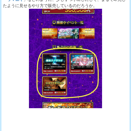
たように見せるやり方で販売しているのだろうか。