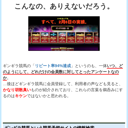
こんなの、ありえないだろう。
ギンギラ競馬の「
リピート率94%達成
」というのも、一体
いつ、ど
のようにして、どれだけの会員数に対してとったアンケートなの
か
。
…後ほどギンギラ競馬に会員登録して、利用者の声なども見ると、
かなり胡散臭い
ものが紹介されており、これらの言葉を鵜呑みにす
るのは
キケン
ではないかと思われる。
ギンギラ競馬という競馬予想サイトの情報検索