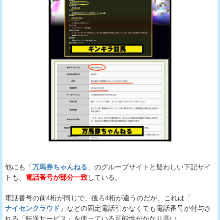
他にも「
万馬券ちゃんねる
」のグループサイトと疑わしい下記サイ
トも、
電話番号が部分一致
している。
電話番号の前4桁が同じで、後ろ4桁が違うのだが、これは「
ナイセンクラウド
」などの固定電話引かなくても電話番号が付与さ
れる「転送サービス」を使っている可能性がかなり高い。