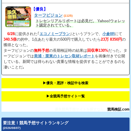
【優良】
ターフビジョン
(1125)
トレセンリアルリポートは必見だ。 Yahoo!ウォレッ
ト認定されてている。
6/28
に提供された｢
エコノミープラン
｣というプランで、
小倉8R
にて
340.5倍
の的中。1点あたり最大の500円で購入していたら
23万 8350円
の
獲得となった。
ターフビジョンの
無料予想
の長期検証時の結果は
回収率130%
だった。タ
ーフビジョンでは
美浦・栗東のトレセン取材レポート
を画像付きで公開
している。新聞では得られない貴重な情報を提供することができるのも
凄いことだ｡
▶︎優良・悪評・検証中を検索
▶︎全競馬予想サイト一覧
優良競馬予想サイトを探すなら、
競馬検証.com
要注意！競馬予想サイトランキング
(2026/08/07)