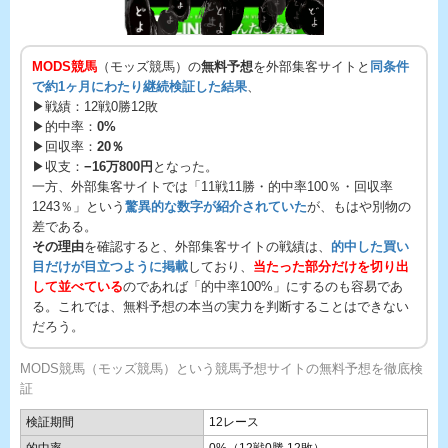
MODS競馬
（モッズ競馬）の
無料予想
を外部集客サイトと
同条件
で約1ヶ月にわたり継続検証した結果
、
▶︎戦績：12戦0勝12敗
▶︎的中率：
0%
▶︎回収率：
20％
▶︎収支：
−16万800円
となった。
一方、外部集客サイトでは「11戦11勝・的中率100％・回収率
1243％」という
驚異的な数字が紹介されていた
が、もはや別物の
差である。
その理由
を確認すると、外部集客サイトの戦績は、
的中した買い
目だけが目立つように掲載
しており、
当たった部分だけを切り出
して並べている
のであれば「的中率100%」にするのも容易であ
る。これでは、無料予想の本当の実力を判断することはできない
だろう。
MODS競馬（モッズ競馬）という競馬予想サイトの無料予想を徹底検
証
検証期間
12レース
的中率
0%（12戦0勝 12敗）