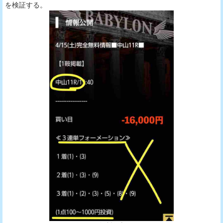
を検証する。