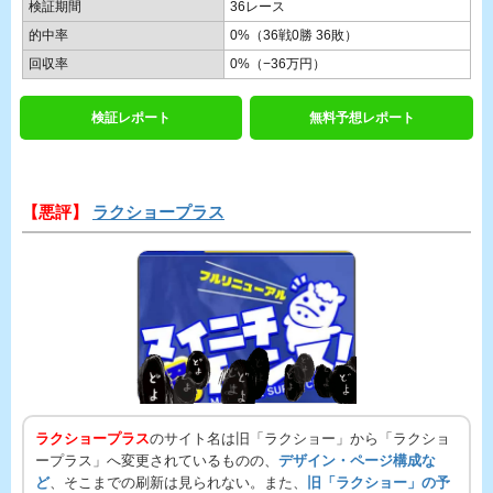
検証期間
36レース
的中率
0%（36戦0勝 36敗）
回収率
0%（−36万円）
検証レポート
無料予想レポート
【悪評】
ラクショープラス
ラクショープラス
のサイト名は旧「ラクショー」から「ラクショ
ープラス」へ変更されているものの、
デザイン・ページ構成な
ど
、そこまでの刷新は見られない。また、
旧「ラクショー」の予