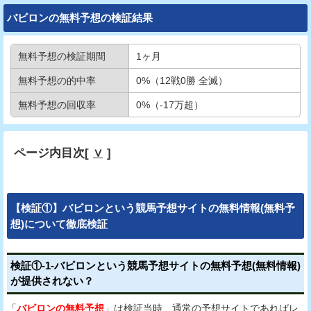
バビロンの無料予想の検証結果
無料予想の検証期間
1ヶ月
無料予想の的中率
0%（12戦0勝 全滅）
無料予想の回収率
0%（-17万超）
ページ内目次
[
∨
]
【検証①】バビロンという競馬予想サイトの無料情報(無料予
想)について徹底検証
検証①-1-バビロンという競馬予想サイトの無料予想(無料情報)
が提供されない？
「
バビロンの無料予想
」は検証当時、通常の予想サイトであればレ