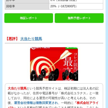
回収率
20%（−16万800円）
検証レポート
無料予想レポート
【悪評】
大当たり競馬
大当たり競馬
という競馬予想サイトは、検証初期には法人名の記
載がなかったが、住所や電話番号が「株式会社ユラナス」と一致
しており、同社による運営の可能性が高いと考えられる。その
後、
運営会社情報は複数回変更され
、一時的に
「株式会社アライ
バル」
という名称が記載されていたことも確認された。こうした