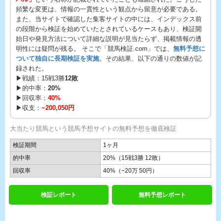
頻繁な変更は、情報の一貫性という観点から留意が必要である。
また、当サイトで確認した集客サイトの中には、インデックス前
の段階から検証を始めていたとされているケースもあり、検証開
始日や発見方法について詳細な説明が見当たらず、掲載情報の透
明性には疑問が残る。 そこで「競馬検証.com」では、
無料予想に
ついて独自に長期検証を実施
。その結果、以下の通りの数値が記
録された。
▶︎戦績：15戦3勝
12敗
▶︎的中率：
20%
▶︎回収率：
40%
▶︎収支：
−200,050円
大当たり競馬という競馬予想サイトの無料予想を徹底検証
検証期間
1ヶ月
的中率
20%（15戦3勝 12敗）
回収率
40%（−20万 50円）
検証レポート
無料予想レポート