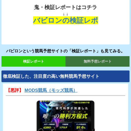
鬼・検証レポートはコチラ
↓ ↓
バビロンの検証レポ
バビロンという競馬予想サイトの「
検証レポート
」も見てみる。
検証レポート
無料予想レポート
徹底検証した、注目度の高い無料競馬予想サイト
【悪評】
MODS競馬（モッズ競馬）