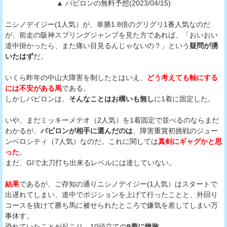
▲ バビロンの無料予想(2023/04/15)
ニシノデイジー(1人気）が、単勝1.8倍のグリグリ1番人気なのだ
が、前走の阪神スプリングジャンプを見た方であれば、「おいおい
道中掛かったら、また痛い目見るんじゃないの？」という
疑問が湧
いたはず
だ。
いくら昨年の中山大障害を制したとはいえ、
どう考えても軸にする
には不安がある馬
である。
しかしバビロンは、
そんなことはお構いも無し
に1着に固定した。
いや、まだミッキーメテオ（2人気）を1着固定で並べるのならまだ
わかるが、
バビロンが相手に選んだのは
、障害重賞初挑戦のジュー
ンベロシティ（7人気）なのだ。これに関しては
真剣にギャグかと思
った
。
まだ、GIで太刀打ち出来るレベルには達していない。
結果
であるが、ご存知の通りニシノデイジー(1人気）はスタートで
出遅れてしまい、道中でポジションを上げて行ったことと、外回り
コースを抜けて勝ち馬に被せられたところで嫌気を差してしまい万
事休す。
恐れていたことが起こり、10頭立ての
9着に惨敗
。