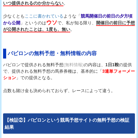
いつ提供されるのか分からない
。
少なくとも
ここに書かれている
ような「
競馬開催日の前日の夕方頃
ウソ
から公開
」というのは
で、私が知る限り、
開催日の前日に予想
が公開されたことは、1度も、無い
。
バビロンの無料予想・無料情報の内容
バビロンで提供される無料予想
(無料情報)
の内容は、
1日1鞍
の提供
で、提供される無料予想の馬券券種は、基本的に「
3連単フォーメー
ション
」での提供となる。
点数も賭け金も決められておらず、レースによって違う。
【検証②】バビロンという競馬予想サイトの無料予想の検証
結果