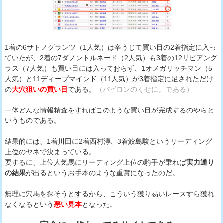
1着の6サトノグランツ（1人気）は辛うじて買い目の2着指定に入っ
ていたが、2着の7ダノントルネード（2人気）も3着の12リビアング
ラス（7人気）も買い目には入っておらず、1オメガリッチマン（5
人気）と11ディープマインド（11人気）が3着指定に足されただけ
の
大穴狙いの買い目
である。
（バビロンのくせに。である）
一体どんな情報精査をすればこのような買い目が完成するのやらと
いうものである。
結果的には、1着川田に2着西村淳、3着鮫島駿というリーディング
上位のヤネで決まっている。
要するに、上位人気馬にリーディング上位の騎手が乗れば
実力通り
の結果
が出るというお手本のような重賞になったのだ。
無理に穴馬を探そうとするから、こういう獲り易いレースすら獲れ
なくなるという
悪い見本
となった。