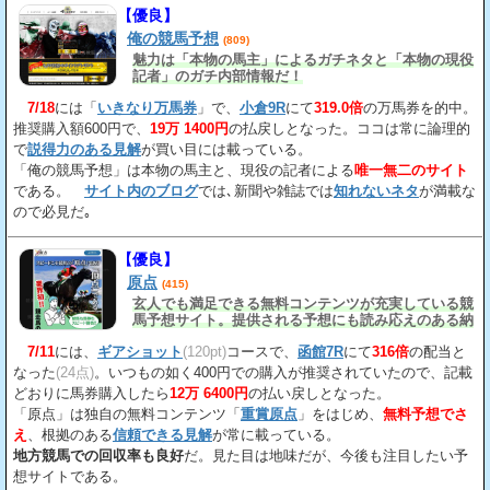
【優良】
俺の競馬予想
(809)
魅力は「本物の馬主」によるガチネタと「本物の現役
記者」のガチ内部情報だ！
7/18
には「
いきなり万馬券
」で、
小倉9R
にて
319.0倍
の万馬券を的中。
推奨購入額600円で、
19万 1400円
の払戻しとなった。ココは常に論理的
で
説得力のある見解
が買い目には載っている。
「俺の競馬予想」は本物の馬主と、現役の記者による
唯一無二のサイト
である。
サイト内のブログ
では､新聞や雑誌では
知れないネタ
が満載な
ので必見だ｡
【優良】
原点
(415)
玄人でも満足できる無料コンテンツが充実している競
馬予想サイト。提供される予想にも読み応えのある納
得の見解
が載っている。
7/11
には、
ギアショット
(120pt)
コースで、
函館7R
にて
316倍
の配当と
なった
(24点)
。いつもの如く400円での購入が推奨されていたので、記載
どおりに馬券購入したら
12万 6400円
の払い戻しとなった。
「原点」は独自の無料コンテンツ「
重賞原点
」をはじめ、
無料予想でさ
え
、根拠のある
信頼できる見解
が常に載っている。
地方競馬での回収率も良好
だ。見た目は地味だが、今後も注目したい予
想サイトである。