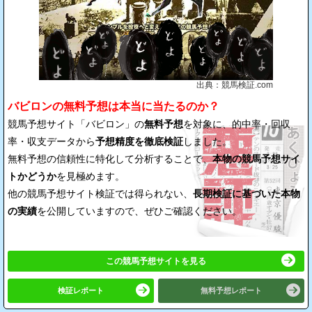
出典：競馬検証.com
バビロンの無料予想は本当に当たるのか？
競馬予想サイト「バビロン」の
無料予想
を対象に、的中率・回収
率・収支データから
予想精度を徹底検証
しました。
無料予想の信頼性に特化して分析することで、
本物の競馬予想サイ
トかどうか
を見極めます。
他の競馬予想サイト検証では得られない、
長期検証に基づいた本物
の実績
を公開していますので、ぜひご確認ください。
この競馬予想サイトを見る
検証レポート
無料予想レポート