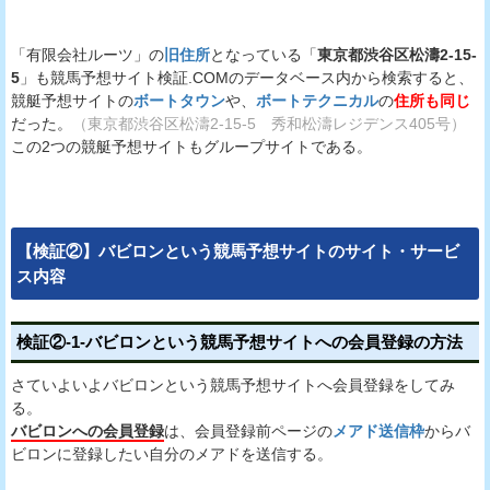
「有限会社ルーツ」の
旧住所
となっている「
東京都渋谷区松濤2-15-
5
」も競馬予想サイト検証.COMのデータベース内から検索すると、
競艇予想サイトの
ボートタウン
や、
ボートテクニカル
の
住所も同じ
だった。
（東京都渋谷区松濤2-15-5 秀和松濤レジデンス405号）
この2つの競艇予想サイトもグループサイトである。
【検証②】バビロンという競馬予想サイトのサイト・サービ
ス内容
検証②-1-バビロンという競馬予想サイトへの会員登録の方法
さていよいよバビロンという競馬予想サイトへ会員登録をしてみ
る。
バビロンへの会員登録
は、会員登録前ページの
メアド送信枠
からバ
ビロンに登録したい自分のメアドを送信する。