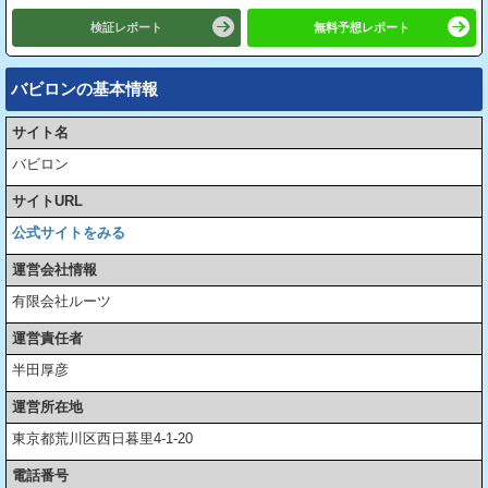
検証レポート
無料予想レポート
バビロンの基本情報
サイト名
バビロン
サイトURL
公式サイトをみる
運営会社情報
有限会社ルーツ
運営責任者
半田厚彦
運営所在地
東京都荒川区西日暮里4-1-20
電話番号