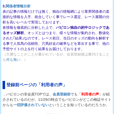
3.
関係者情報分析
表の記事の情報だけでは無く、独自の情報網により業界関係者の直
接的な情報を入手、統合していく事でレース選定、レース展開の分
析を高いレベルで実現しております。
各情報を徹底的に分析した上で、
バビロン独自の的中ロジックであ
るオッズ解析
。オッズとはつまり、様々な情報が集約され、数値化
された｢結果｣なのです。レース前日、当日のオッズの動向を解析す
る事で人気馬の信頼性、穴馬好走の確率などを算出する事で、他の
予想サイトの上を行く結果をお届けしております。
（大層なことがことが書かれているが、会員登録後は裏付けること
も
何も無い
。）
登録前ページの「利用者の声」
…バビロンの非会員TOPでは、
会員登録前
でも「
利用者の声
」が紹
介されているのだが、11/29の時点でもバビロンがどこの検証サイト
からも
一切評価されていない
ということを知っているのだろうか。