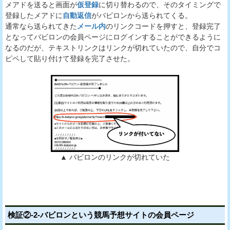
メアドを送ると画面が
仮登録
に切り替わるので、そのタイミングで
登録したメアドに
自動返信
がバビロンから送られてくる。
通常なら送られてきた
メール内
のリンクコードを押すと、登録完了
となってバビロンの会員ページにログインすることができるように
なるのだが、テキストリンクはリンクが切れていたので、自分でコ
ピペして貼り付けて登録を完了させた。
▲ バビロンのリンクが切れていた
検証②-2-バビロンという競馬予想サイトの会員ページ