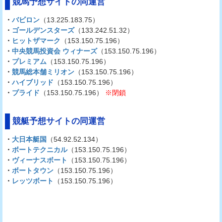
競馬予想サイトの同運営
・
バビロン
（13.225.183.75）
・
ゴールデンスターズ
（133.242.51.32）
・
ヒットザマーク
（153.150.75.196）
・
中央競馬投資会 ウィナーズ
（153.150.75.196）
・
プレミアム
（153.150.75.196）
・
競馬総本舗ミリオン
（153.150.75.196）
・
ハイブリッド
（153.150.75.196）
・
プライド
（153.150.75.196）
※閉鎖
競艇予想サイトの同運営
・
大日本艇国
（54.92.52.134）
・
ボートテクニカル
（153.150.75.196）
・
ヴィーナスボート
（153.150.75.196）
・
ボートタウン
（153.150.75.196）
・
レッツボート
（153.150.75.196）