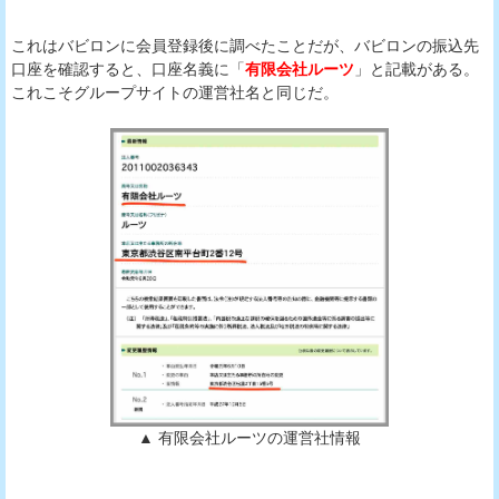
これはバビロンに会員登録後に調べたことだが、バビロンの振込先
口座を確認すると、口座名義に「
有限会社ルーツ
」と記載がある。
これこそグループサイトの運営社名と同じだ。
▲ 有限会社ルーツの運営社情報