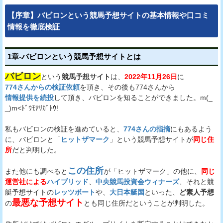
【序章】バビロンという競馬予想サイトの基本情報や口コミ
情報を徹底検証
1章-バビロンという競馬予想サイトとは
バビロン
という
競馬予想サイト
は、
2022年11月26日
に
774さんからの検証依頼
を頂き、その後も774さんから
情報提供を続投
して頂き、バビロンを知ることができました。m(_
_)m<ﾄﾞｳﾓｱﾘｶﾞﾄｳ!
私もバビロンの検証を進めていると、
774さんの指摘
にもあるよう
に、バビロンと「
ヒットザマーク
」という競馬予想サイトが
同じ住
所
だと判明した。
この住所
また他にも調べると
が「ヒットザマーク」の他に、
同じ
運営社による
ハイブリッド
、
中央競馬投資会ウィナーズ
、それと競
艇予想サイトの
レッツボート
や、
大日本艇国
といった、
ど素人予想
最悪な予想サイト
の
とも同じ住所だということが判明した。