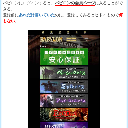
バビロンにログインすると、
バビロンの会員ページ
に入ることがで
きる。
登録前に
あれだけ書いていた
のに、登録してみるとヒドイもので
何
もない
。