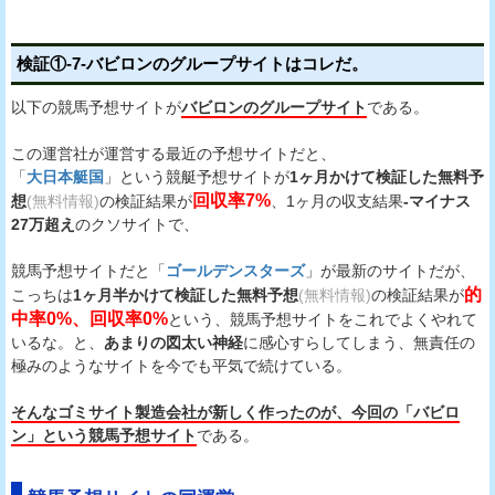
検証①-7-バビロンのグループサイトはコレだ。
以下の競馬予想サイトが
バビロンのグループサイト
である。
この運営社が運営する最近の予想サイトだと、
「
大日本艇国
」という競艇予想サイトが
1ヶ月かけて検証した無料予
回収率7%
想
(無料情報)
の検証結果が
、1ヶ月の収支結果
-マイナス
27万超え
のクソサイトで、
競馬予想サイトだと「
ゴールデンスターズ
」が最新のサイトだが、
的
こっちは
1ヶ月半かけて検証した無料予想
(無料情報)
の検証結果が
中率0%、回収率0%
という、競馬予想サイトをこれでよくやれて
いるな。と、
あまりの図太い神経
に感心すらしてしまう、無責任の
極みのようなサイトを今でも平気で続けている。
そんなゴミサイト製造会社が新しく作ったのが、今回の「バビロ
ン」という競馬予想サイト
である。