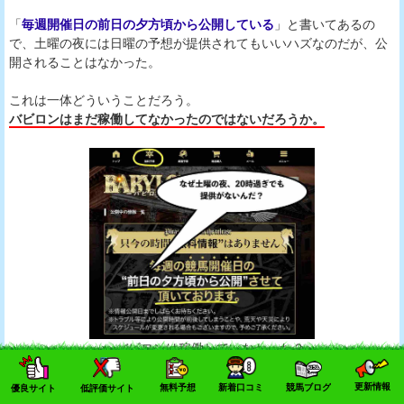
「
毎週開催日の前日の夕方頃から公開している
」と書いてあるの
で、土曜の夜には日曜の予想が提供されてもいいハズなのだが、公
開されることはなかった。
これは一体どういうことだろう。
バビロンはまだ稼働してなかったのではないだろうか。
▲ バビロンは稼働していなかった？
更新情報
無料予想
新着口コミ
競馬ブログ
優良サイト
低評価サイト