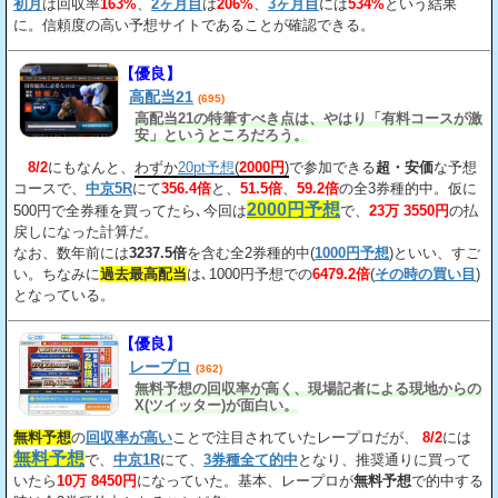
初月
は回収率
163%
、
2ヶ月目
は
206%
、
3ヶ月目
には
534%
という結果
に。信頼度の高い予想サイトであることが確認できる。
【優良】
高配当21
(695)
高配当21の特筆すべき点は、やはり「有料コースが激
安」というところだろう。
8/2
にもなんと、
わずか
20pt予想
(
2000円
)
で参加できる
超・安価
な予想
コースで、
中京5R
にて
356.4倍
と、
51.5倍
、
59.2倍
の全3券種的中。仮に
2000円予想
500円で全券種を買ってたら､今回は
で、
23万 3550円
の払
戻しになった計算だ。
なお、数年前には
3237.5倍
を含む全2券種的中(
1000円予想
)といい、すご
い。ちなみに
過去最高配当
は､1000円予想での
6479.2倍
(
その時の買い目
)
となっている。
【優良】
レープロ
(362)
無料予想の回収率が高く、現場記者による現地からの
X(ツイッター)が面白い。
無料予想
の
回収率が高い
ことで注目されていたレープロだが、
8/2
には
無料予想
で、
中京1R
にて、
3券種全て的中
となり、推奨通りに買って
いたら
10万 8450円
になっていた。基本、レープロが
無料予想
で的中する