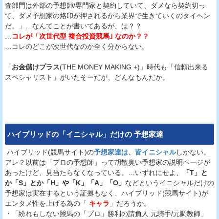
査部門は外部の予想師/専門家と契約していて、ダメなら契約切っ
て、ダメ予想家の烙印が押されるから業界で生きていくのタイヘン
だ。」…なんてことが書いてあるが、は？？
…
コレが「次世代型 複合投資競馬｣ なのか？？
…コレのどこが次世代なのか全く分からない。
「
お金儲けプラス
(THE MONEY MAKING +)」時代も「信頼出来る
スペシャリスト」がいたそーだが、どんなもんだか。
ハイブリッド
の「イニシャル」だけの 予想家達
ハイブリッド(競馬サイト)の
予想家達は、皆イニシャル
しかない。
アレ？以前は「プロの予想師」って胡散臭い予想家の説明ページが
あったけど、見当たらなくなっている。…いずれにせよ、
「T」と
か「S」とか「H」や「K」「A」「O」
などというイニシャルだけの
予想家は実在するという証拠もなく、ハイブリッド(競馬サイト)が
エンタメ性を上げる為の「
キャラ
」だろうか。
・「紛れもしない競馬の「プロ」勝利の請負人 元騎手/元調教師」