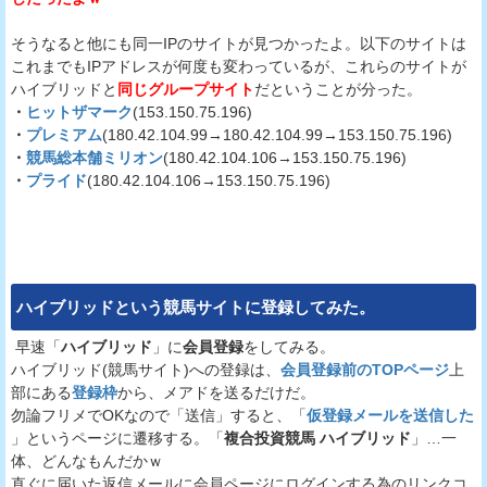
そうなると他にも同一IPのサイトが見つかったよ。以下のサイトは
これまでもIPアドレスが何度も変わっているが、これらのサイトが
ハイブリッドと
同じグループサイト
だということが分った。
・
ヒットザマーク
(153.150.75.196)
・
プレミアム
(180.42.104.99→180.42.104.99→153.150.75.196)
・
競馬総本舗ミリオン
(180.42.104.106→153.150.75.196)
・
プライド
(180.42.104.106→153.150.75.196)
ハイブリッド
という競馬サイトに登録してみた。
早速「
ハイブリッド
」に
会員登録
をしてみる。
ハイブリッド(競馬サイト)への登録は、
会員登録前のTOPページ
上
部にある
登録枠
から、メアドを送るだけだ。
勿論フリメでOKなので「送信」すると、「
仮登録メールを送信した
」というページに遷移する。「
複合投資競馬 ハイブリッド
」…一
体、どんなもんだかｗ
直ぐに届いた返信メールに会員ページにログインする為のリンクコ