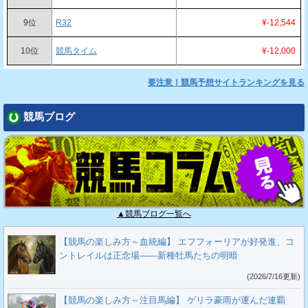
9位
R32
¥-12,544
10位
競馬タイム
¥-12,000
要注意！競馬予想サイトランキングを見る
競馬ブログ
▲競馬ブログ一覧へ
【競馬の楽しみ方～血統編】 エフフォーリアが好発進、コ
ントレイルは正念場――新種牡馬たちの明暗
(2026/7/16更新)
【競馬の楽しみ方～注目馬編】 ゲリラ豪雨が運んだ連覇