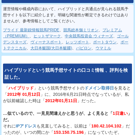
運営情報や構成内容において、ハイブリッドと共通点が見られる競馬予
想サイトを以下に紹介します。明確な関連性が断定できるわけではあり
ませんが、参考情報としてご覧ください。
プライド 最新鋭情報競馬PRIDE
、
競馬総本舗ミリオン
、
プレミアム
（PREMIUM）
、
ヒットザマーク
、
中央競馬投資会 ウィナーズ
、
ゴール
デンスターズ
、
ヴィーナスボート
、
レッツボート
、
ボートタウン
、
ボー
トテクニカル
、
大日本艇国(大日本艇國)
、
バビロン
、
ウマミル
ハイブリッド
という
競馬予想サイト
の
口コミ
情報
、
評判
を
検
証
した。
「
ハイブリッド
」という競馬予想サイトの
ドメイン取得日
を見ると
「
2012年 01月12日
」に、2016年6月21日時点でなっているが、私
が以前確認した時は「
2012年01月11日
」だった。
…似ているので、一見見間違えかと思うが、よく見ると「
1日違い
」
だ。
それに
IPアドレス
も見直してみると、以前は「
180.42.104.102
」だ
ったのが、いつの間にか「
153.150.75.196
」になっていたぞ。