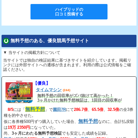
ハイブリッド
の
口コミ投稿する
無料予想のある、優良競馬予想サイト
▼ 当サイトの掲載方針について
当サイトでは独自の検証結果に基づきサイトを紹介しています。掲載リ
ンクには外部サイトへの遷移が含まれます。利用の際は公式情報をご確
認ください。
【優良】
タイムマシン
(244)
無料予想の回収率がズバ抜けて高かった！
3ヶ月かけた無料予想検証は、1回目の回収率が
163%、2回目が206%、3回目が534%だ。
無料予想
8/5
には「
」で
園田7R
にて
286.7倍
、
65.5倍
、
32.5倍
の全3券
種を的中させた。
無料予想
仮に各券種500円ずつ購入していた場合、
なのに、合計払戻額
は
19万 2350円
になっていた。
尚、
3ヶ月にわたる無料予想検証
でも安定した成績を記録。