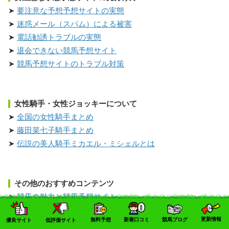
要注意な予想予想サイトの実態
迷惑メール（スパム）による被害
電話勧誘トラブルの実態
退会できない競馬予想サイト
競馬予想サイトのトラブル対策
女性騎手・女性ジョッキーについて
全国の女性騎手まとめ
藤田菜七子騎手まとめ
伝説の美人騎手ミカエル・ミシェルとは
その他のおすすめコンテンツ
競馬の魅力と競馬予想サイト
中京競馬場はJRA運営じゃない？
更新情報
無料予想
新着口コミ
競馬ブログ
優良サイト
低評価サイト
珍馬名馬～面白い名前