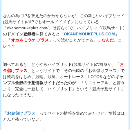
なんの為にIPを替えたのか分からないが、この新しいハイブリッド
(競馬サイト)のIPでもオールドドメインになっている
「okanemoukeplus.com/」は変らずで、ハイブリッド(競馬サイト)
の
ドメイン登録者
を見てみると「
OKANEMOUKEPLUS.COM
」
…「
オカネモウケ プラス
」って読むことができる。…
なんだ、コ
レ？？
調べてみると、どうやらハイブリッド(競馬サイト)の前身が、「
お
金儲けプラス
」というサイトで、その当時の「お金儲けプラス」で
は競馬をはじめ、競輪、競艇、オートレース、LOTO6 などの
ギャ
ンブル全般の予想情報サイトだった
のが、「リニューアル」と言う
より、完全に一新して「ハイブリッド」という「競馬予想サイト」
になったそうだ。
「
お金儲けプラス
」ってサイトの情報を集めてみたけど、情報はほ
とんど残っていない。
-----------------------------------