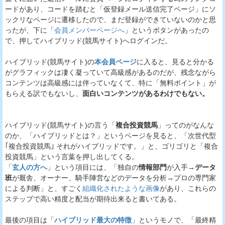
ードがあり、コードを踏むと「仮登録メール送信完了ページ」にソ
ックリなページに遷移したので、まだ登録ができていないのかと思
ったが、下に「
会員メンバーページへ
」というボタンがあったの
で、押してハイブリッド(競馬サイト)へログインだ。
ハイブリッド(競馬サイト)の
本会員ページ
に入ると、見ると分かる
がグラフィックは凄く凝っていて高級感があるのだが、残念ながら
コンテンツは高級感には伴っていなくて、特に「無料ポイント」が
もらえる訳でもないし、
面白いコンテンツがあるわけでもない。
ハイブリッド(競馬サイト)の言う「
複合投資競馬
」ってのがなんな
のか、「ハイブリッドとは？」というページを見ると、「次世代型
｢複合投資競馬｣ それがハイブリッドです。」と、ゴリゴリと「複合
投資競馬」という言葉を押し出してくる。
「
玄人の方へ
」という項目には、「独自の
情報部門
が入手→
データ
班
が厩舎、オーナー、騎手陣営などのデータを分析→プロの専門家
による判断」と、すごく
組織化されたような画像
があり、これらの
ステップで高い精度と配当が期待出来ると書いてある。
最後の項目は「
ハイブリッド最大の特徴
」というモノで、「最終精