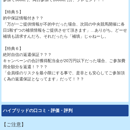
【特典５】
的中保証情報付き？？
「万が一ご提供情報が不的中だった場合、次回の中央競馬開催に各
日1鞍ずつの補填情報をご提供させて頂きます」…ありがち。どーせ
補填も請求すんだろ。それだったら「補填」じゃねーし。
【特典６】
絶対自信の返還保証？？？
キャンペーンの合計獲得配当金が20万円以下だった場合、ご参加費
用全額分を返還！？？？
「会員様のリスクを最小限にする事で、是非とも安心してご参加頂
く為の返還保証となってます」だって！？？
ハイブリッドの口コミ・評価・評判
【ご注意】