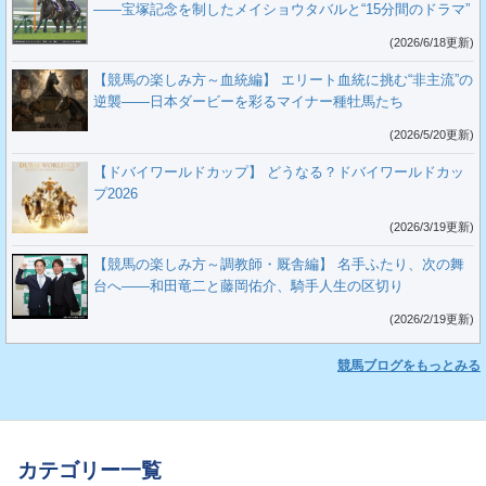
――宝塚記念を制したメイショウタバルと“15分間のドラマ”
(2026/6/18更新)
【競馬の楽しみ方～血統編】 エリート血統に挑む“非主流”の
逆襲――日本ダービーを彩るマイナー種牡馬たち
(2026/5/20更新)
【ドバイワールドカップ】 どうなる？ドバイワールドカッ
プ2026
(2026/3/19更新)
【競馬の楽しみ方～調教師・厩舎編】 名手ふたり、次の舞
台へ――和田竜二と藤岡佑介、騎手人生の区切り
(2026/2/19更新)
競馬ブログをもっとみる
カテゴリー一覧