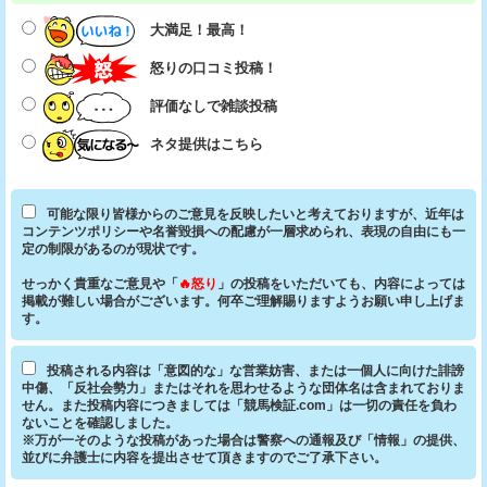
大満足！最高！
怒りの口コミ投稿！
評価なしで雑談投稿
ネタ提供はこちら
可能な限り皆様からのご意見を反映したいと考えておりますが、近年は
コンテンツポリシーや名誉毀損への配慮が一層求められ、表現の自由にも一
定の制限があるのが現状です。
せっかく貴重なご意見や「
🔥怒り
」の投稿をいただいても、内容によっては
掲載が難しい場合がございます。何卒ご理解賜りますようお願い申し上げま
す。
投稿される内容は「意図的な」な営業妨害、または一個人に向けた誹謗
中傷、「反社会勢力」またはそれを思わせるような団体名は含まれておりま
せん。また投稿内容につきましては「競馬検証.com」は一切の責任を負わ
ないことを確認しました。
※万が一そのような投稿があった場合は警察への通報及び「情報」の提供、
並びに弁護士に内容を提出させて頂きますのでご了承下さい。