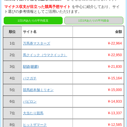
マイナス収支が目立った競馬予想サイト
を中心に紹介しており、サイ
ト選びの参考情報としてご活用いただけます。
1日1Rあたりの平均収支
1日1Rあたりの平均賭金
順位
サイト名
金額
1位
万馬券マスターズ
¥-22,964
2位
馬クイック（ウマクイック）
¥-22,950
3位
騏驎(麒麟)
¥-21,830
4位
バクガチ
¥-15,164
5位
競馬総本舗ミリオン
¥-15,000
6位
バビロン
¥-14,933
7位
大当たり競馬
¥-13,337
8位
ヒットザマーク
¥-12,585