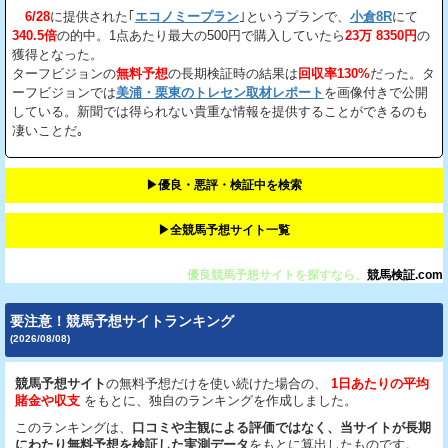
6/28
に提供された｢
エコノミープラン
｣というプランで、
小倉8R
にて
340.5倍
の的中。1点あたり最大の500円で購入していたら
23万 8350円
の
獲得となった。
ターフビジョンの
無料予想
の長期検証時の結果は
回収率130%
だった。タ
ーフビジョンでは
美浦・栗東のトレセン取材レポート
を画像付きで公開
している。新聞では得られない貴重な情報を提供することができるのも
凄いことだ｡
▶︎優良・悪評・検証中を検索
▶︎全競馬予想サイト一覧
優良競馬予想サイトを探すなら、
競馬検証.com
要注意！競馬予想サイトランキング
(2026/08/08)
競馬予想サイト
の無料予想だけを使い続けた場合の、
1日あたりの平均
賭金や収支
をもとに、独自のランキングを作成しました。
このランキングは、
口コミや主観による評価ではなく、当サイトが長期
にわたり無料予想を検証した実測データ
をもとに算出したものです。