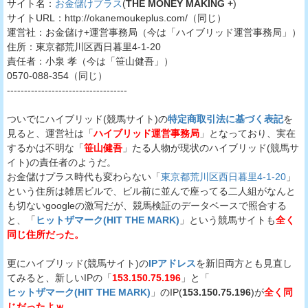
サイト名：
お金儲けプラス
(
THE MONEY MAKING +
)
サイトURL：http://okanemoukeplus.com/（同じ）
運営社：お金儲け+運営事務局（今は「ハイブリッド運営事務局」）
住所：東京都荒川区西日暮里4-1-20
責任者：小泉 孝（今は「笹山健吾」）
0570-088-354（同じ）
-----------------------------------
ついでにハイブリッド(競馬サイト)の
特定商取引法に基づく表記
を
見ると、運営社は「
ハイブリッド運営事務局
」となっており、実在
するかは不明な「
笹山健吾
」たる人物が現状のハイブリッド(競馬サ
イト)の責任者のようだ。
お金儲けプラス時代も変わらない「
東京都荒川区西日暮里4-1-20
」
という住所は雑居ビルで、ビル前に並んで座ってる二人組がなんと
も切ないgoogleの激写だが、競馬検証のデータベースで照合する
と、「
ヒットザマーク(HIT THE MARK)
」という競馬サイトも
全く
同じ住所だった。
更にハイブリッド(競馬サイト)の
IPアドレス
を新旧両方とも見直し
てみると、新しいIPの「
153.150.75.196
」と「
ヒットザマーク(HIT THE MARK)
」のIP(
153.150.75.196
)が
全く同
じだったよｗ