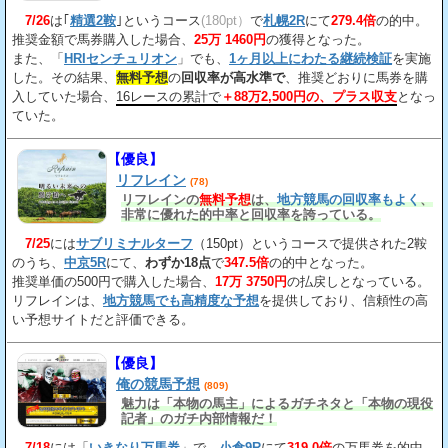
7/26
は｢
精選2鞍
｣というコース
(180pt）
で
札幌2R
にて
279.4倍
の的中。
推奨金額で馬券購入した場合、
25万 1460円
の獲得となった。
また、「
HRIセンチュリオン
」でも、
1ヶ月以上にわたる継続検証
を実施
した。その結果、
無料予想
の
回収率が高水準で
、推奨どおりに馬券を購
入していた場合、
16レースの累計で
＋88万2,500円の、プラス収支
となっ
ていた。
【優良】
リフレイン
(78)
リフレインの
無料予想
は、
地方競馬の回収率もよく
、
非常に優れた的中率と回収率を誇っている。
7/25
には
サブリミナルターフ
（150pt）というコースで提供された2鞍
のうち、
中京5R
にて、
わずか18点
で
347.5倍
の的中となった。
推奨単価の500円で購入した場合、
17万 3750円
の払戻しとなっている。
リフレインは、
地方競馬でも高精度な予想
を提供しており、信頼性の高
い予想サイトだと評価できる。
【優良】
俺の競馬予想
(809)
魅力は「本物の馬主」によるガチネタと「本物の現役
記者」のガチ内部情報だ！
7/18
には「
いきなり万馬券
」で、
小倉9R
にて
319.0倍
の万馬券を的中。