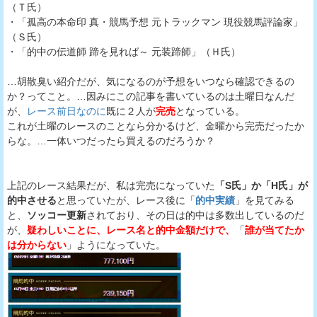
（Ｔ氏）
・「孤高の本命印 真・競馬予想 元トラックマン 現役競馬評論家」
（Ｓ氏）
・「的中の伝道師 蹄を見れば～ 元装蹄師」（Ｈ氏）
…胡散臭い紹介だが、気になるのが予想をいつなら確認できるの
か？ってこと。…因みにこの記事を書いているのは土曜日なんだ
が、
レース前日なのに
既に２人が
完売
となっている。
これが土曜のレースのことなら分かるけど、金曜から完売だったか
らな。…一体いつだったら買えるのだろうか？
上記のレース結果だが、私は完売になっていた
「S氏」か「H氏」が
的中させる
と思っていたが、レース後に「
的中実績
」を見てみる
と、
ソッコー更新
されており、その日は的中は多数出しているのだ
が、
疑わしいことに、レース名と的中金額だけで、
「
誰が当てたか
は分からない
」ようになっていた。