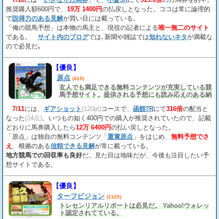
推奨購入額600円で、
19万 1400円
の払戻しとなった。ココは常に論理的
で
説得力のある見解
が買い目には載っている。
「俺の競馬予想」は本物の馬主と、現役の記者による
唯一無二のサイト
である。
サイト内のブログ
では､新聞や雑誌では
知れないネタ
が満載な
ので必見だ｡
【優良】
原点
(415)
玄人でも満足できる無料コンテンツが充実している競
馬予想サイト。提供される予想にも読み応えのある納
得の見解
が載っている。
7/11
には、
ギアショット
(120pt)
コースで、
函館7R
にて
316倍
の配当と
なった
(24点)
。いつもの如く400円での購入が推奨されていたので、記載
どおりに馬券購入したら
12万 6400円
の払い戻しとなった。
「原点」は独自の無料コンテンツ「
重賞原点
」をはじめ、
無料予想でさ
え
、根拠のある
信頼できる見解
が常に載っている。
地方競馬での回収率も良好
だ。見た目は地味だが、今後も注目したい予
想サイトである。
【優良】
ターフビジョン
(1125)
トレセンリアルリポートは必見だ。 Yahoo!ウォレッ
ト認定されてている。