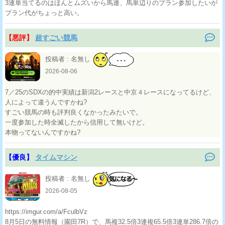
3連単当てるのはほんとムズいから馬連、馬単辺りのプラン参加したいが
プラン代がちょっと高い。
【悪評】
超すごい競馬
投稿者 : 名無し
2026-08-06
7／25のSDXの的中実績は新潟2レースと中京４レースになってるけど、
人によって違うんですかね?
すごい競馬の時も評判良くなかったみたいで。
一度参加した時全滅したから信用して無いけど。
本物ってないんですかね?
【優良】
タイムマシン
投稿者 : 名無し
2026-08-05
https://imgur.com/a/FculbVz
8月5日の無料情報（園田7R）で、馬複32.5倍3連複65.5倍3連単286.7倍の