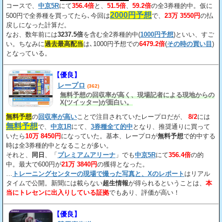
コースで、
中京5R
にて
356.4倍
と、
51.5倍
、
59.2倍
の全3券種的中。仮に
2000円予想
500円で全券種を買ってたら､今回は
で、
23万 3550円
の払
戻しになった計算だ。
なお、数年前には
3237.5倍
を含む全2券種的中(
1000円予想
)といい、すご
い。ちなみに
過去最高配当
は､1000円予想での
6479.2倍
(
その時の買い目
)
となっている。
【優良】
レープロ
(362)
無料予想の回収率が高く、現場記者による現地からの
X(ツイッター)が面白い。
無料予想
の
回収率が高い
ことで注目されていたレープロだが、
8/2
には
無料予想
で、
中京1R
にて、
3券種全て的中
となり、推奨通りに買って
いたら
10万 8450円
になっていた。基本、レープロが
無料予想
で的中する
時は全3券種的中となることが多い。
それと、
同日
、「
プレミアムアリーナ
」でも
中京5R
にて
356.4倍
の的
中。最大で600円が
21万 3840円
の獲得となった。
…
トレーニングセンターの現場で撮った写真と、Xのレポート
はリアル
タイムで公開。新聞には載らない
超生情報
が得られるということは、
本
当にトレセンに出入りしている証拠
でもあり、評価が高い！
【優良】