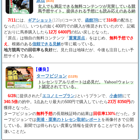
原点
(415)
玄人でも満足できる無料コンテンツが充実している競
馬予想サイト。提供される予想にも読み応えのある納
得の見解
が載っている。
7/11
には、
ギアショット
(120pt)
コースで、
函館7R
にて
316倍
の配当と
なった
(24点)
。いつもの如く400円での購入が推奨されていたので、記載
どおりに馬券購入したら
12万 6400円
の払い戻しとなった。
「原点」は独自の無料コンテンツ「
重賞原点
」をはじめ、
無料予想でさ
え
、根拠のある
信頼できる見解
が常に載っている。
地方競馬での回収率も良好
だ。見た目は地味だが、今後も注目したい予
想サイトである。
【優良】
ターフビジョン
(1125)
トレセンリアルリポートは必見だ。 Yahoo!ウォレッ
ト認定されてている。
6/28
に提供された｢
エコノミープラン
｣というプランで、
小倉8R
にて
340.5倍
の的中。1点あたり最大の500円で購入していたら
23万 8350円
の
獲得となった。
ターフビジョンの
無料予想
の長期検証時の結果は
回収率130%
だった。タ
ーフビジョンでは
美浦・栗東のトレセン取材レポート
を画像付きで公開
している。新聞では得られない貴重な情報を提供することができるのも
凄いことだ｡