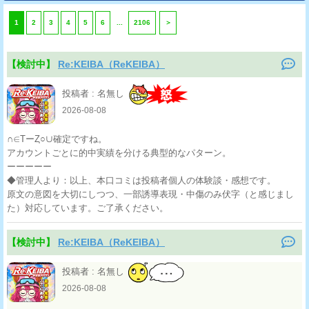
1
2
3
4
5
6
...
2106
＞
【検討中】
Re:KEIBA（ReKEIBA）
口コミ情報の厳選基準
投稿者 : 名無し
口コミ情報の厳選基準
は、長年競馬予想サイトの業界を見てきた当
2026-08-08
サイトの管理者が、投稿された
口コミを一つ一つ確認
し、信憑性の
高い情報を厳選しています。
∩∈TーȤ○∪確定ですね。
アカウントごとに的中実績を分ける典型的なパターン。
悪質な競馬予想サイトに関する
被害報告
には、同業者の評判を落と
ーーーーー
す為の、同業者による悪評もあります。
◆管理人より：以上、本口コミは投稿者個人の体験談・感想です。
そのため、悪評も慎重に検証し、
信頼性の高い口コミ
のみを掲載し
原文の意図を大切にしつつ、一部誘導表現・中傷のみ伏字（と感じまし
ています。
た）対応しています。ご了承ください。
【検討中】
Re:KEIBA（ReKEIBA）
新たなご意見・体験情報をお持ちの方は、ぜひ情報提供にご協力い
ただけますと幸いです。
投稿者 : 名無し
※基本的に情報の削除依頼は受け付けておりません。ただし、個人
2026-08-08
情報が含まれる場合のみ対応いたしますのでご連絡ください。