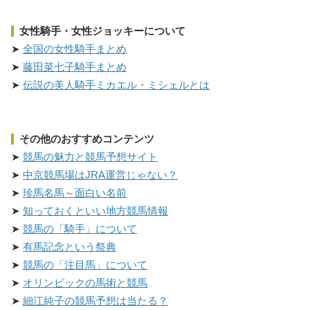
女性騎手・女性ジョッキーについて
全国の女性騎手まとめ
藤田菜七子騎手まとめ
伝説の美人騎手ミカエル・ミシェルとは
その他のおすすめコンテンツ
競馬の魅力と競馬予想サイト
中京競馬場はJRA運営じゃない？
珍馬名馬～面白い名前
知っておくといい地方競馬情報
競馬の「騎手」について
有馬記念という祭典
競馬の「注目馬」について
オリンピックの馬術と競馬
細江純子の競馬予想は当たる？