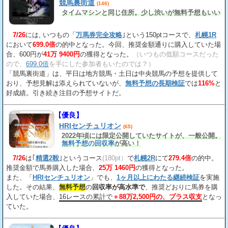
競馬裏街道
(146)
タイムマシンと同じ住所。少し渋いが無料予想もいい
7/26
には, いつもの「
万馬券完全攻略
｣という150ptコースで、
札幌1R
において
699.0倍
の的中となった。今回、推奨金額通りに購入していた場
合、600円が
41万 9400円
の獲得となった。
（いつもの低額コースだった
ので、
699.0倍
を手にした参加者もいたのでは？）
「競馬裏街道」は、平日は地方競馬・土日は中央競馬の予想を提供して
おり、予想見解は添えられていないが、
無料予想の長期検証
では
116%
と
好成績。引き続き注目の予想サイトだ。
【優良】
HRIセンチュリオン
(65)
2022年頃には限定公開していたサイトが、一般公開。
無料予想の回収率
が高い！
7/26
は｢
精選2鞍
｣というコース
(180pt）
で
札幌2R
にて
279.4倍
の的中。
推奨金額で馬券購入した場合、
25万 1460円
の獲得となった。
また、「
HRIセンチュリオン
」でも、
1ヶ月以上にわたる継続検証
を実施
した。その結果、
無料予想
の
回収率が高水準で
、推奨どおりに馬券を購
入していた場合、
16レースの累計で
＋88万2,500円の、プラス収支
となっ
ていた。