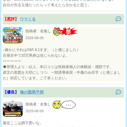
自分が売る立場だったらって考えたら分かると思う。
【悪評】
ウマくる
投稿者 : 名無し
2026-08-06
↓確かにそれはΛ¥Λ＄1すぎ。（と感じました）
百発百中で10万馬券は信じられないよ。
ーーーーー
◆管理人より：以上、本口コミは投稿者個人の体験談・感想です。
原文の意図を大切にしつつ、一部誘導表現・中傷のみ伏字（と感じまし
た）対応しています。ご了承ください。
【優良】
俺の競馬予想
投稿者 : 名無し
2026-08-06
最近ここは調子悪いな。