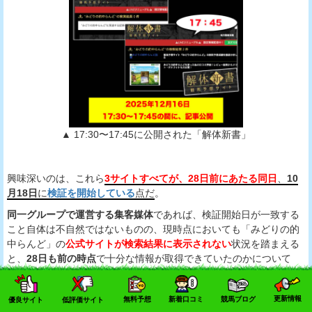
▲ 17:30〜17:45に公開された「解体新書」
興味深いのは、これら
3サイトすべてが、28日前にあたる同日
、
10
月18日
に
検証を開始している
点だ
。
同一グループで運営する集客媒体
であれば、検証開始日が一致する
こと自体は不自然ではないものの、現時点においても「みどりの的
中らんど」の
公式サイトが検索結果に表示されない
状況を踏まえる
と、
28日も前の時点
で十分な情報が取得できていたのかについて
は、疑問を感じる余地がある。
更新情報
無料予想
新着口コミ
競馬ブログ
優良サイト
低評価サイト
また、仮に28日前から検証を行い、いずれも高い数値が得られてい