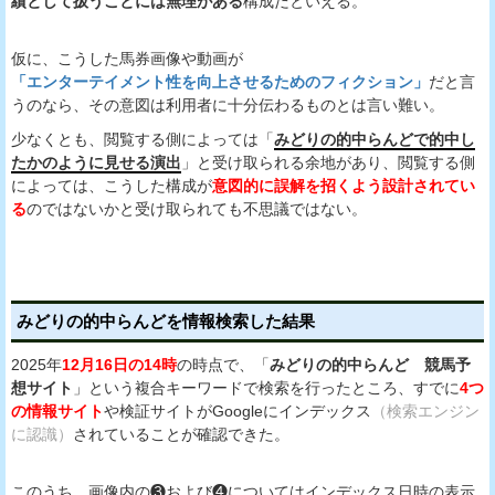
績として扱うことには無理がある
構成だといえる。
仮に、こうした馬券画像や動画が
「エンターテイメント性を向上させるためのフィクション」
だと言
うのなら、その意図は利用者に十分伝わるものとは言い難い。
少なくとも、閲覧する側によっては「
みどりの的中らんどで的中し
たかのように見せる演出
」と受け取られる余地があり、閲覧する側
によっては、こうした構成が
意図的に誤解を招くよう設計されてい
る
のではないかと受け取られても不思議ではない。
みどりの的中らんどを情報検索した結果
2025年
12月16日の14時
の時点で、「
みどりの的中らんど 競馬予
想サイト
」という複合キーワードで検索を行ったところ、すでに
4つ
の情報サイト
や検証サイトがGoogleにインデックス
（検索エンジン
に認識）
されていることが確認できた。
このうち、画像内の❸および❹についてはインデックス日時の表示