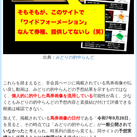
出典：
みどりの的中らんど
これらを踏まえると、非会員ページに掲載されている馬券画像や払
い戻し動画は、みどりの的中らんどの予想結果を示すものではな
く、
個人的に的中した馬券画像を流用している
可能性が高く、少な
くともみどりの的中らんどの予想内容と直接結び付けて評価できる
根拠は確認できない。
加えて、掲載されている
馬券画像の日付
である「
令和7年9月28日
」
を見ると、その時点では「みどりの的中らんど」が
一般公開されて
いなかった
と考えられ、時系列の面から見ても、同サイトの
予想実