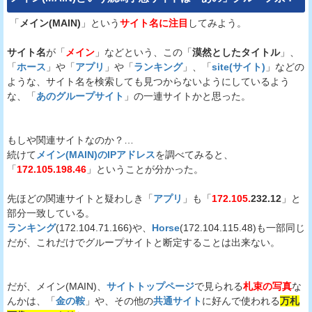
「
メイン(MAIN)
」という
サイト名に注目
してみよう。
サイト名
が「
メイン
」などという、この「
漠然としたタイトル
」、
「
ホース
」や「
アプリ
」や「
ランキング
」、「
site(サイト)
」などの
ような、サイト名を検索しても見つからないようにしているよう
な、「
あのグループサイト
」の一連サイトかと思った。
もしや関連サイトなのか？…
続けて
メイン(MAIN)のIPアドレス
を調べてみると、
「
172.105.198.46
」ということが分かった。
先ほどの関連サイトと疑わしき「
アプリ
」も「
172.105.
232.12
」と
部分一致している。
ランキング
(172.104.71.166)や、
Horse
(172.104.115.48)も一部同じ
だが、これだけでグループサイトと断定することは出来ない。
だが、メイン(MAIN)、
サイトトップページ
で見られる
札束の写真
な
んかは、「
金の鞍
」や、その他の
共通サイト
に好んで使われる
万札