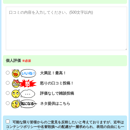
個人評価
※必須
大満足！最高！
怒りの口コミ投稿！
評価なしで雑談投稿
ネタ提供はこちら
可能な限り皆様からのご意見を反映したいと考えておりますが、近年は
コンテンツポリシーや名誉毀損への配慮が一層求められ、表現の自由にも一