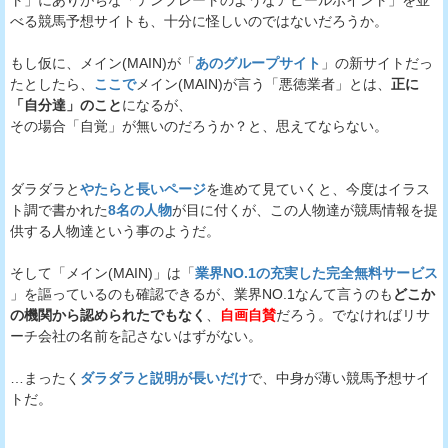
べる競馬予想サイトも、十分に怪しいのではないだろうか。
もし仮に、メイン(MAIN)が「
あのグループサイト
」の新サイトだっ
たとしたら、
ここで
メイン(MAIN)が言う「悪徳業者」とは、
正に
「自分達」のこと
になるが、
その場合「自覚」が無いのだろうか？と、思えてならない。
ダラダラと
やたらと長いページ
を進めて見ていくと、今度はイラス
ト調で書かれた
8名の人物
が目に付くが、この人物達が競馬情報を提
供する人物達という事のようだ。
そして「メイン(MAIN)」は「
業界NO.1の充実した完全無料サービス
」を謳っているのも確認できるが、業界NO.1なんて言うのも
どこか
の機関から認められたでもなく
、
自画自賛
だろう。でなければリサ
ーチ会社の名前を記さないはずがない。
…まったく
ダラダラと説明が長いだけ
で、中身が薄い競馬予想サイ
トだ。