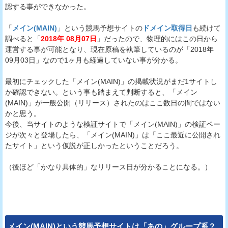
認する事ができなかった。
「
メイン(MAIN)
」という競馬予想サイトの
ドメイン取得日
も続けて
調べると「
2018年 08月07日
」だったので、物理的にはこの日から
運営する事が可能となり、現在原稿を執筆しているのが「2018年
09月03日」なので1ヶ月も経過していない事が分かる。
最初にチェックした「メイン(MAIN)」の掲載状況がまだ1サイトし
か確認できない。という事も踏まえて判断すると、「メイン
(MAIN)」が一般公開（リリース）されたのはここ数日の間ではない
かと思う。
今後、当サイトのような検証サイトで「メイン(MAIN)」の検証ペー
ジが次々と登場したら、「メイン(MAIN)」は「ここ最近に公開され
たサイト」という仮説が正しかったということだろう。
（後ほど「かなり具体的」なリリース日が分かることになる。）
メイン(MAIN)
という
競馬予想サイト
は「あの」グループ系？