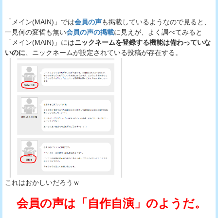
「メイン(MAIN)」では
会員の声
も掲載しているようなので見ると、
一見何の変哲も無い
会員の声の掲載
に見えが、よく調べてみると
「メイン(MAIN)」には
ニックネームを登録する機能は備わっていな
いのに
、ニックネームが設定されている投稿が存在する。
これはおかしいだろうｗ
会員の声は「自作自演」のようだ。