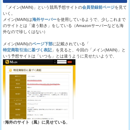
「メイン(MAIN)」という競馬予想サイトの
会員登録前ページ
を見て
いく。
メイン(MAIN)は
海外サーバー
を使用しているようで、少しこれまで
のサイトとは「違う動き」をしている（Amazonサーバーなども海
外なので珍しくはない）
メイン(MAIN)の
ページ下部
に記載されている「
特定商取引法に基づく表記
」を見ると、今回の「メイン(MAIN)」と
いう予想サイトは「いつも」とは違うように見せたいようで、
↑海外のサイト（風）に見せている
。