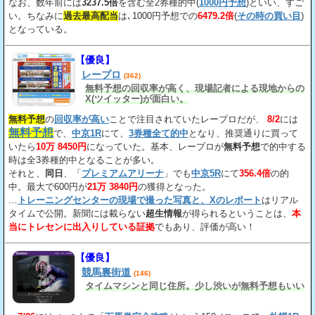
なお、数年前には
3237.5倍
を含む全2券種的中(
1000円予想
)といい、すご
い。ちなみに
過去最高配当
は､1000円予想での
6479.2倍
(
その時の買い目
)
となっている。
【優良】
レープロ
(362)
無料予想の回収率が高く、現場記者による現地からの
X(ツイッター)が面白い。
無料予想
の
回収率が高い
ことで注目されていたレープロだが、
8/2
には
無料予想
で、
中京1R
にて、
3券種全て的中
となり、推奨通りに買って
いたら
10万 8450円
になっていた。基本、レープロが
無料予想
で的中する
時は全3券種的中となることが多い。
それと、
同日
、「
プレミアムアリーナ
」でも
中京5R
にて
356.4倍
の的
中。最大で600円が
21万 3840円
の獲得となった。
…
トレーニングセンターの現場で撮った写真と、Xのレポート
はリアル
タイムで公開。新聞には載らない
超生情報
が得られるということは、
本
当にトレセンに出入りしている証拠
でもあり、評価が高い！
【優良】
競馬裏街道
(146)
タイムマシンと同じ住所。少し渋いが無料予想もいい