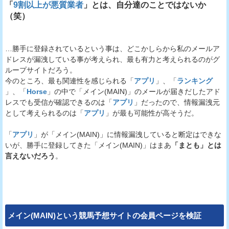
「
9割以上が悪質業者
」とは、自分達のことではないか
（笑）
…勝手に登録されているという事は、どこかしらから私のメールア
ドレスが漏洩している事が考えられ、最も有力と考えられるのがグ
ループサイトだろう。
今のところ、最も関連性を感じられる「
アプリ
」、「
ランキング
」、「
Horse
」の中で「メイン(MAIN)」のメールが届きだしたアド
レスでも受信が確認できるのは「
アプリ
」だったので、情報漏洩元
として考えられるのは「
アプリ
」が最も可能性が高そうだ。
「
アプリ
」が「メイン(MAIN)」に情報漏洩していると断定はできな
いが、勝手に登録してきた「メイン(MAIN)」はまあ
「まとも」とは
言えないだろう
。
メイン(MAIN)
という
競馬予想サイト
の会員ページを検証