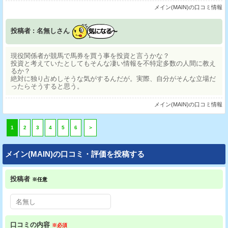
メイン(MAIN)の口コミ情報
投稿者 : 名無しさん
現役関係者が競馬で馬券を買う事を投資と言うかな？
投資と考えていたとしてもそんな凄い情報を不特定多数の人間に教え
るか？
絶対に独り占めしそうな気がするんだが。実際、自分がそんな立場だ
ったらそうすると思う。
メイン(MAIN)の口コミ情報
1
2
3
4
5
6
＞
メイン(MAIN)の口コミ・評価を投稿する
投稿者
※任意
口コミの内容
※必須