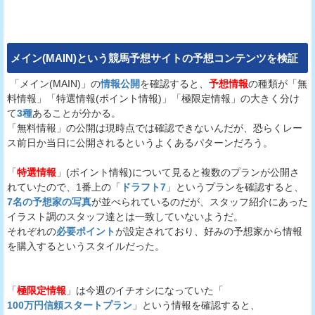
メイン(MAIN)
という
競馬予想サイト
の予想コンテンツを検証
「メイン(MAIN)」の
情報公開
を確認すると、
予想情報
の種類が「無
料情報」「特選情報(ポイント情報)」「極限定情報」の大きく分け
て
3種
あることが分かる。
「無料情報」の公開は現時点では確認できないんだが、恐らくレー
ス前日か当日に公開されるというよくあるパターンだろう。
「
特選情報
」(ポイント情報)について見ると複数のプランが公開さ
れていたので、1番上の「
ドラフト7
」というプランを確認すると、
7名の予想家の写真
が並べられているのだが、スタッフ紹介にあった
イラスト調のスタッフ達とは一致していないようだ。
それぞれの
必要ポイント
が設定されており、好みの予想家から情報
を購入するというスタイルだった。
「
極限定情報
」は今週のイチオシになっていた「
100万円信頼スタートプラン
」という情報を確認すると、