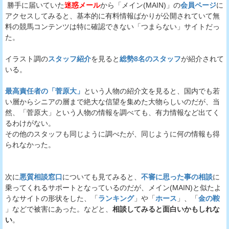
勝手に届いていた
迷惑メール
から「メイン(MAIN)」の
会員ページ
に
アクセスしてみると、基本的に有料情報ばかりが公開されていて無
料の競馬コンテンツは特に確認できない「つまらない」サイトだっ
た。
イラスト調の
スタッフ紹介
を見ると
総勢8名のスタッフ
が紹介されて
いる。
最高責任者の「菅原大」
という人物の紹介文を見ると、国内でも若
い層からシニアの層まで絶大な信望を集めた大物らしいのだが、当
然、「菅原大」という人物の情報を調べても、有力情報など出てく
るわけがない。
その他のスタッフも同じように調べたが、同じように何の情報も得
られなかった。
次に
悪質相談窓口
についても見てみると、
不審に思った事の相談
に
乗ってくれるサポートとなっているのだが、メイン(MAIN)と似たよ
うなサイトの形状をした、「
ランキング
」や「
ホース
」、「
金の鞍
」などで被害にあった。などと、
相談してみると面白いかもしれな
い
。