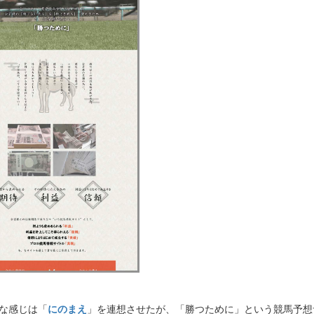
な感じは「
にのまえ
」を連想させたが、「勝つために」という競馬予想