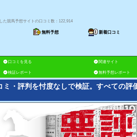
した競馬予想サイトの口コミ数：122,914
ト
無料予想
新着口コミ
口コミを見る
関連サイト
検証レポート
無料予想レポート
コミ・評判を忖度なしで検証。すべての評