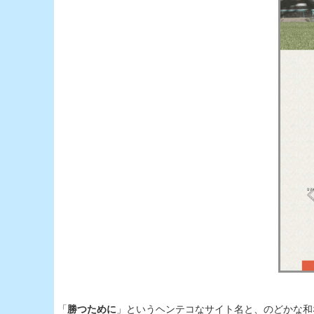
「
勝つために
」というヘンテコなサイト名と、のどかな和