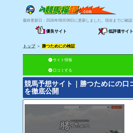
最終更新日：2026年08月08日に更新しました。現在までに確認
優良サイト
低評価サイ
トップ
＞
勝つためにの検証
サイト情報
口コミする
競馬予想サイト｜勝つためにの口
を徹底公開