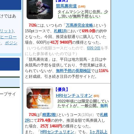
【優良】
競馬裏街道
(146)
タイムマシンと同じ住所。少
けではあ
し渋いが無料予想もいい
7/26
には, いつもの「
万馬券完全攻略
｣という
(メリット)
、
150ptコースで、
札幌1R
において
699.0倍
の的中
ヒーロー
となった。今回、推奨金額通りに購入していた
場合、600円が
41万 9400円
の獲得となった。
ン
、
ポジシ
（いつもの低額コースだったので、
699.0倍
を手
にした参加者もいたのでは？）
「競馬裏街道」は、平日は地方競馬・土日は中
央競馬の予想を提供しており、予想見解は添え
られていないが、
無料予想の長期検証
では
116%
と好成績。引き続き注目の予想サイトだ。
【優良】
ープサイ
HRIセンチュリオン
(65)
2022年頃には限定公開してい
たサイトが、一般公開。
無料
予想の回収率
が高い！
7/26
は｢
精選2鞍
｣というコース
(180pt）
で
札幌
2R
にて
279.4倍
の的中。推奨金額で馬券購入し
た場合、
25万 1460円
の獲得となった。
また、「
HRIセンチュリオン
」でも、
1ヶ月以上