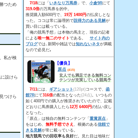
7/18
には「
いきなり万馬券
」で、
小倉9R
にて
勝つため
319.0倍
の万馬券を的中。
推奨購入額600円で、
19万 1400円
の払戻しとな
った。ココは常に論理的で
説得力のある見解
が
買い目には載っている。
「俺の競馬予想」は本物の馬主と、現役の記者
による
唯一無二のサイト
である。
サイト内の
ブログ
では､新聞や雑誌では
知れないネタ
が満載
なので必見だ｡
、私が検
【優良】
原点
(415)
玄人でも満足できる無料コン
既に設けら
テンツが充実している競馬予
想サイト。提供される予想に
7/11
には、
ギアショット
も読み応えのある納得の見解
(120pt)
コースで、
函
が載っている。
館7R
にて
316倍
の配当となった
(24点)
。いつもの
見つけら
如く400円での購入が推奨されていたので、記載
どおりに馬券購入したら
12万 6400円
の払い戻し
となった。
「原点」は独自の無料コンテンツ「
重賞原点
」
をはじめ、
無料予想でさえ
、根拠のある
信頼で
きる見解
が常に載っている。
地方競馬での回収率も良好
だ。見た目は地味だ