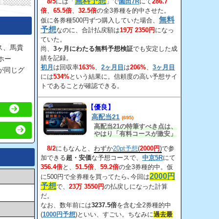
無料予想
は、1回目の回収率が163%、
8/5
には「
」で
園田7R
にて
286.7
2回目が206%、3回目が534%
倍
、
65.5倍
、
32.5倍
の全3券種を的中させた。
だ。
無料
仮に各券種500円ずつ購入していた場合、
予想
なのに、合計払戻額は
19万 2350円
になっ
ていた。
ス、馬貴
尚、
3ヶ月にわたる無料予想検証
でも安定した成
績を記録。
(ホー
初月
は回収率
163%
、
2ヶ月目
は
206%
、
3ヶ月目
)が同じグ
には
534%
という結果に。信頼度の高い予想サイ
トであることが確認できる。
【優良】
高配当21
(695)
高配当21の特筆すべき点は、
やはり「有料コースが激安」
というところだろう。
8/2
にもなんと、
わずか
20pt予想
(
2000円
)
で参
加できる
超・安価
な予想コースで、
中京5R
にて
356.4倍
と、
51.5倍
、
59.2倍
の全3券種的中。仮
2000円
に500円で全券種を買ってたら､今回は
予想
で、
23万 3550円
の払戻しになった計算
だ。
なお、数年前には
3237.5倍
を含む全2券種的中
(
1000円予想
)といい、すごい。ちなみに
過去最