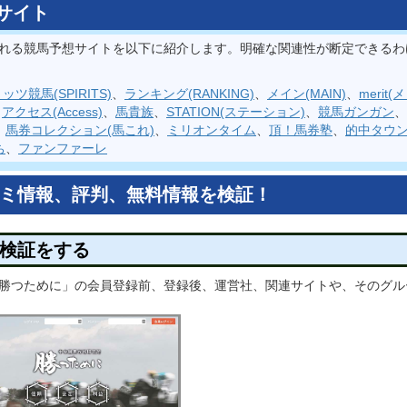
サイト
れる競馬予想サイトを以下に紹介します。明確な関連性が断定できるわ
ッツ競馬(SPIRITS)
、
ランキング(RANKING)
、
メイン(MAIN)
、
merit
、
アクセス(Access)
、
馬貴族
、
STATION(ステーション)
、
競馬ガンガン
、
、
馬券コレクション(馬これ)
、
ミリオンタイム
、
頂！馬券塾
、
的中タウ
ち
、
ファンファーレ
ミ情報、評判、無料情報を検証！
検証をする
勝つために」の会員登録前、登録後、運営社、関連サイトや、そのグル