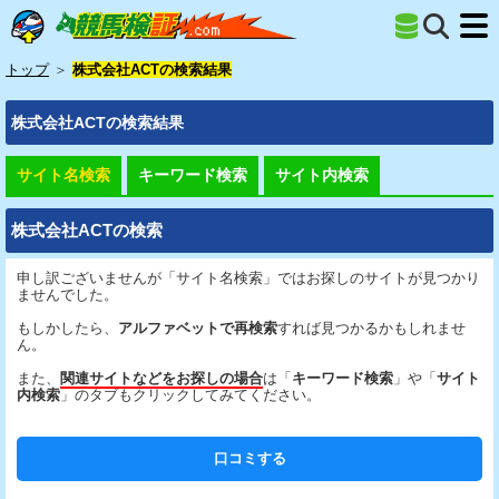
トップ
＞
株式会社ACTの検索結果
株式会社ACTの検索結果
サイト名検索
キーワード検索
サイト内検索
株式会社ACTの検索
申し訳ございませんが「サイト名検索」ではお探しのサイトが見つかり
ませんでした。
もしかしたら、
アルファベットで再検索
すれば見つかるかもしれませ
ん。
また、
関連サイトなどをお探しの場合
は「
キーワード検索
」や「
サイト
内検索
」のタブもクリックしてみてください。
口コミする