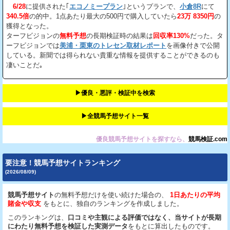
6/28
に提供された｢
エコノミープラン
｣というプランで、
小倉8R
にて
340.5倍
の的中。1点あたり最大の500円で購入していたら
23万 8350円
の
獲得となった。
ターフビジョンの
無料予想
の長期検証時の結果は
回収率130%
だった。タ
ーフビジョンでは
美浦・栗東のトレセン取材レポート
を画像付きで公開
している。新聞では得られない貴重な情報を提供することができるのも
凄いことだ｡
▶︎優良・悪評・検証中を検索
▶︎全競馬予想サイト一覧
優良競馬予想サイトを探すなら、
競馬検証.com
要注意！競馬予想サイトランキング
(2026/08/09)
競馬予想サイト
の無料予想だけを使い続けた場合の、
1日あたりの平均
賭金や収支
をもとに、独自のランキングを作成しました。
このランキングは、
口コミや主観による評価ではなく、当サイトが長期
にわたり無料予想を検証した実測データ
をもとに算出したものです。