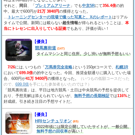
それと、
同日
、「
プレミアムアリーナ
」でも
中京5R
にて
356.4倍
の的
中。最大で600円が
21万 3840円
の獲得となった。
…
トレーニングセンターの現場で撮った写真と、Xのレポート
はリアル
タイムで公開。新聞には載らない
超生情報
が得られるということは、
本
当にトレセンに出入りしている証拠
でもあり、評価が高い！
【優良】
競馬裏街道
(147)
タイムマシンと同じ住所。少し渋いが無料予想もいい
7/26
には, いつもの「
万馬券完全攻略
｣という150ptコースで、
札幌1R
において
699.0倍
の的中となった。今回、推奨金額通りに購入していた場
合、600円が
41万 9400円
の獲得となった。
（いつもの低額コースだった
ので、
699.0倍
を手にした参加者もいたのでは？）
「競馬裏街道」は、平日は地方競馬・土日は中央競馬の予想を提供して
おり、予想見解は添えられていないが、
無料予想の長期検証
では
116%
と
好成績。引き続き注目の予想サイトだ。
【優良】
HRIセンチュリオン
(65)
2022年頃には限定公開していたサイトが、一般公開。
無料予想の回収率
が高い！