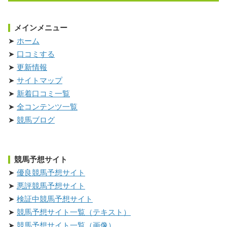
メインメニュー
ホーム
口コミする
更新情報
サイトマップ
新着口コミ一覧
全コンテンツ一覧
競馬ブログ
競馬予想サイト
優良競馬予想サイト
悪評競馬予想サイト
検証中競馬予想サイト
競馬予想サイト一覧（テキスト）
競馬予想サイト一覧（画像）