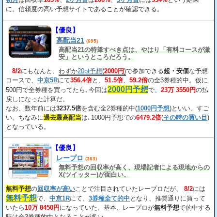
に。信頼度の高い予想サイトであることが確認できる。
【優良】
高配当21
(695)
高配当21の特筆すべき点は、やはり「有料コースが激
安」というところだろう。
8/2
にもなんと、
わずか
20pt予想
(
2000円
)
で参加できる
超・安価
な予想
コースで、
中京5R
にて
356.4倍
と、
51.5倍
、
59.2倍
の全3券種的中。仮に
2000円予想
500円で全券種を買ってたら､今回は
で、
23万 3550円
の払
戻しになった計算だ。
なお、数年前には
3237.5倍
を含む全2券種的中(
1000円予想
)といい、すご
い。ちなみに
過去最高配当
は､1000円予想での
6479.2倍
(
その時の買い目
)
となっている。
【優良】
レープロ
(363)
無料予想の回収率が高く、現場記者による現地からの
X(ツイッター)が面白い。
無料予想
の
回収率が高い
ことで注目されていたレープロだが、
8/2
には
無料予想
で、
中京1R
にて、
3券種全て的中
となり、推奨通りに買って
いたら
10万 8450円
になっていた。基本、レープロが
無料予想
で的中する
時は全3券種的中となることが多い。