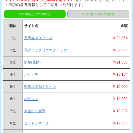
ト選びの参考情報としてご活用いただけます。
1日1Rあたりの平均収支
1日1Rあたりの平均賭金
順位
サイト名
金額
1位
万馬券マスターズ
¥-22,964
2位
馬クイック（ウマクイック）
¥-22,950
3位
騏驎(麒麟)
¥-21,830
4位
バクガチ
¥-15,164
5位
競馬総本舗ミリオン
¥-15,000
6位
バビロン
¥-14,933
7位
大当たり競馬
¥-13,337
8位
ヒットザマーク
¥-12,585