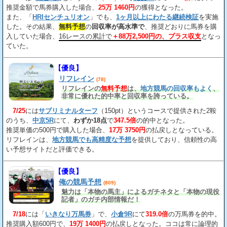
推奨金額で馬券購入した場合、
25万 1460円
の獲得となった。
また、「
HRIセンチュリオン
」でも、
1ヶ月以上にわたる継続検証
を実施
した。その結果、
無料予想
の
回収率が高水準で
、推奨どおりに馬券を購
入していた場合、
16レースの累計で
＋88万2,500円の、プラス収支
となっ
ていた。
【優良】
リフレイン
(78)
リフレインの
無料予想
は、
地方競馬の回収率もよく
、
非常に優れた的中率と回収率を誇っている。
7/25
には
サブリミナルターフ
（150pt）というコースで提供された2鞍
のうち、
中京5R
にて、
わずか18点
で
347.5倍
の的中となった。
推奨単価の500円で購入した場合、
17万 3750円
の払戻しとなっている。
リフレインは、
地方競馬でも高精度な予想
を提供しており、信頼性の高
い予想サイトだと評価できる。
【優良】
俺の競馬予想
(809)
魅力は「本物の馬主」によるガチネタと「本物の現役
記者」のガチ内部情報だ！
7/18
には「
いきなり万馬券
」で、
小倉9R
にて
319.0倍
の万馬券を的中。
推奨購入額600円で、
19万 1400円
の払戻しとなった。ココは常に論理的