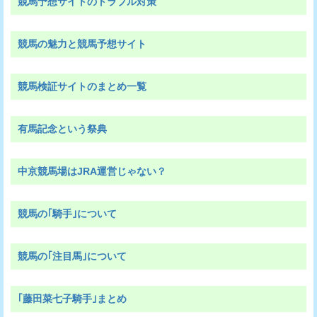
競馬予想サイトのトラブル対策
競馬の魅力と競馬予想サイト
競馬検証サイトのまとめ一覧
有馬記念という祭典
中京競馬場はJRA運営じゃない？
競馬の｢騎手｣について
競馬の｢注目馬｣について
｢藤田菜七子騎手｣まとめ