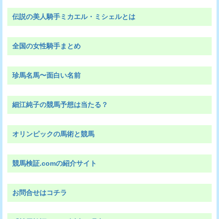
伝説の美人騎手ミカエル・ミシェルとは
全国の女性騎手まとめ
珍馬名馬〜面白い名前
細江純子の競馬予想は当たる？
オリンピックの馬術と競馬
競馬検証.comの紹介サイト
お問合せはコチラ