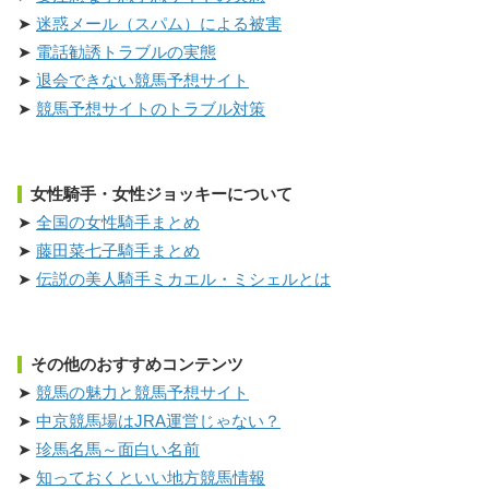
迷惑メール（スパム）による被害
電話勧誘トラブルの実態
退会できない競馬予想サイト
競馬予想サイトのトラブル対策
女性騎手・女性ジョッキーについて
全国の女性騎手まとめ
藤田菜七子騎手まとめ
伝説の美人騎手ミカエル・ミシェルとは
その他のおすすめコンテンツ
競馬の魅力と競馬予想サイト
中京競馬場はJRA運営じゃない？
珍馬名馬～面白い名前
知っておくといい地方競馬情報