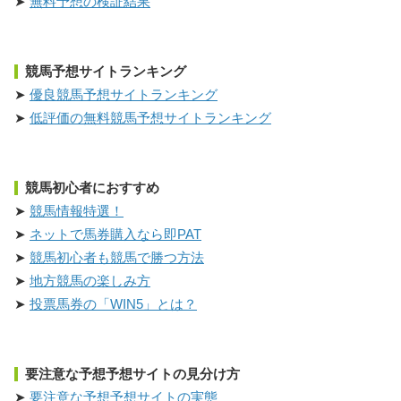
無料予想の検証結果
競馬予想サイトランキング
優良競馬予想サイトランキング
低評価の無料競馬予想サイトランキング
競馬初心者におすすめ
競馬情報特選！
ネットで馬券購入なら即PAT
競馬初心者も競馬で勝つ方法
地方競馬の楽しみ方
投票馬券の「WIN5」とは？
要注意な予想予想サイトの見分け方
要注意な予想予想サイトの実態