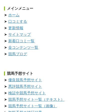
メインメニュー
ホーム
口コミする
更新情報
サイトマップ
新着口コミ一覧
全コンテンツ一覧
競馬ブログ
競馬予想サイト
優良競馬予想サイト
悪評競馬予想サイト
検証中競馬予想サイト
競馬予想サイト一覧（テキスト）
競馬予想サイト一覧（画像）