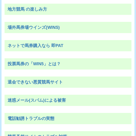
地方競馬 の楽しみ方
場外馬券場ウインズ(WINS)
ネットで馬券購入なら 即PAT
投票馬券の「WIN5」とは？
退会できない悪質競馬サイト
迷惑メール(スパム)による被害
電話勧誘トラブルの実態