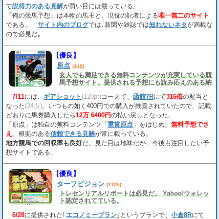
で
説得力のある見解
が買い目には載っている。
「俺の競馬予想」は本物の馬主と、現役の記者による
唯一無二のサイト
である。
サイト内のブログ
では､新聞や雑誌では
知れないネタ
が満載な
ので必見だ｡
【優良】
原点
(415)
玄人でも満足できる無料コンテンツが充実している競
馬予想サイト。提供される予想にも読み応えのある納
得の見解
が載っている。
7/11
には、
ギアショット
(120pt)
コースで、
函館7R
にて
316倍
の配当と
なった
(24点)
。いつもの如く400円での購入が推奨されていたので、記載
どおりに馬券購入したら
12万 6400円
の払い戻しとなった。
「原点」は独自の無料コンテンツ「
重賞原点
」をはじめ、
無料予想でさ
え
、根拠のある
信頼できる見解
が常に載っている。
地方競馬での回収率も良好
だ。見た目は地味だが、今後も注目したい予
想サイトである。
【優良】
ターフビジョン
(1125)
トレセンリアルリポートは必見だ。 Yahoo!ウォレッ
ト認定されてている。
6/28
に提供された｢
エコノミープラン
｣というプランで、
小倉8R
にて