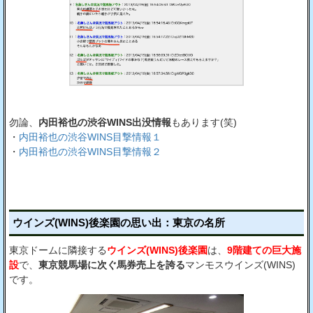
勿論、
内田裕也の渋谷WINS出没情報
もあります(笑)
・
内田裕也の渋谷WINS目撃情報１
・
内田裕也の渋谷WINS目撃情報２
ウインズ(WINS)後楽園の思い出：東京の名所
東京ドームに隣接する
ウインズ(WINS)後楽園
は、
9階建ての巨大施
設
で、
東京競馬場に次ぐ馬券売上を誇る
マンモスウインズ(WINS)
です。