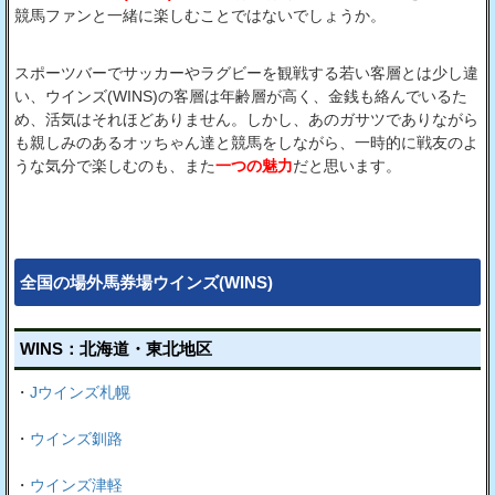
競馬ファンと一緒に楽しむことではないでしょうか。
スポーツバーでサッカーやラグビーを観戦する若い客層とは少し違
い、ウインズ(WINS)の客層は年齢層が高く、金銭も絡んでいるた
め、活気はそれほどありません。しかし、あのガサツでありながら
も親しみのあるオッちゃん達と競馬をしながら、一時的に戦友のよ
うな気分で楽しむのも、また
一つの魅力
だと思います。
全国の場外馬券場ウインズ(WINS)
WINS：北海道・東北地区
・
Jウインズ札幌
・
ウインズ釧路
・
ウインズ津軽