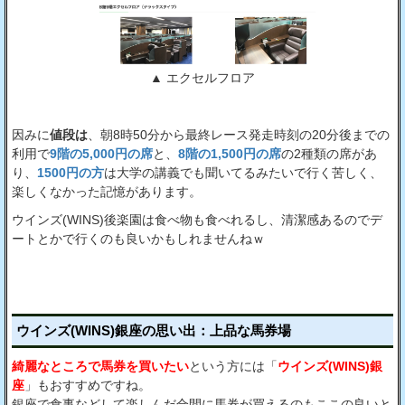
▲ エクセルフロア
因みに
値段は
、朝8時50分から最終レース発走時刻の20分後までの
利用で
9階の5,000円の席
と、
8階の1,500円の席
の2種類の席があ
り、
1500円の方
は大学の講義でも聞いてるみたいで行く苦しく、
楽しくなかった記憶があります。
ウインズ(WINS)後楽園は食べ物も食べれるし、清潔感あるのでデ
ートとかで行くのも良いかもしれませんねｗ
ウインズ(WINS)銀座の思い出：上品な馬券場
綺麗なところで馬券を買いたい
という方には「
ウインズ(WINS)銀
座
」もおすすめですね。
銀座で食事などして楽しんだ合間に馬券が買えるのもここの良いと