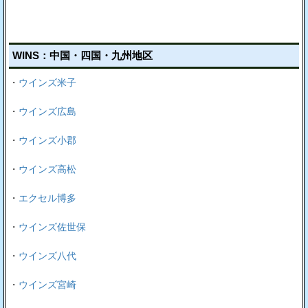
WINS：中国・四国・九州地区
・
ウインズ米子
・
ウインズ広島
・
ウインズ小郡
・
ウインズ高松
・
エクセル博多
・
ウインズ佐世保
・
ウインズ八代
・
ウインズ宮崎