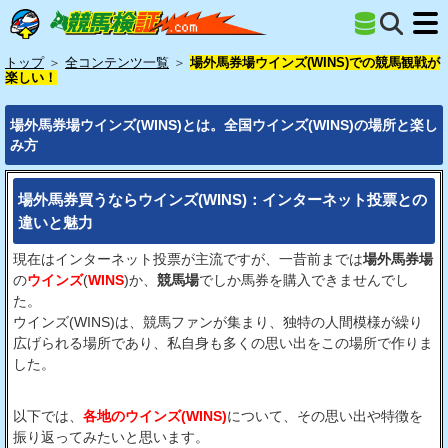
トップ
＞
全コンテンツ一覧
＞
場外馬券場ウインズ(WINS)での競馬観戦が
楽しい！
場外馬券場ウインズ(WINS)とは。全国ウインズ(WINS)の場所と楽し
み方
場外馬券買うならウインズ(WINS)：インターネット投票との
違いと魅力
現在はインターネット投票が主流ですが、一昔前までは
場外馬券場
の
ウインズ
(
WINS
)か、
競馬場
でしか馬券を購入できませんでし
た。
ウインズ(WINS)は、競馬ファンが集まり、独特の人間模様が繰り
広げられる場所であり、私自身も多くの思い出をこの場所で作りま
した。
以下では、
各地のウインズ(WINS)
について、その思い出や特徴を
振り返ってみたいと思います。