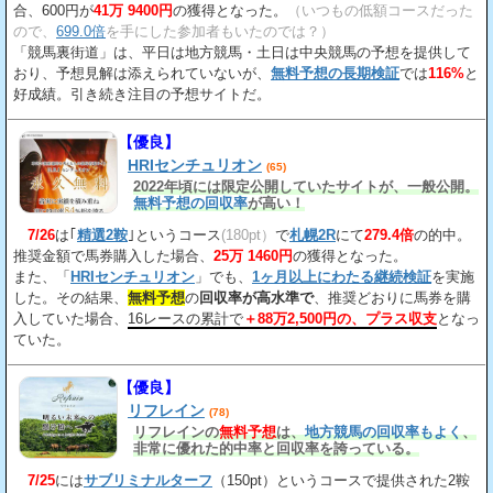
合、600円が
41万 9400円
の獲得となった。
（いつもの低額コースだった
ので、
699.0倍
を手にした参加者もいたのでは？）
「競馬裏街道」は、平日は地方競馬・土日は中央競馬の予想を提供して
おり、予想見解は添えられていないが、
無料予想の長期検証
では
116%
と
好成績。引き続き注目の予想サイトだ。
【優良】
HRIセンチュリオン
(65)
2022年頃には限定公開していたサイトが、一般公開。
無料予想の回収率
が高い！
7/26
は｢
精選2鞍
｣というコース
(180pt）
で
札幌2R
にて
279.4倍
の的中。
推奨金額で馬券購入した場合、
25万 1460円
の獲得となった。
また、「
HRIセンチュリオン
」でも、
1ヶ月以上にわたる継続検証
を実施
した。その結果、
無料予想
の
回収率が高水準で
、推奨どおりに馬券を購
入していた場合、
16レースの累計で
＋88万2,500円の、プラス収支
となっ
ていた。
【優良】
リフレイン
(78)
リフレインの
無料予想
は、
地方競馬の回収率もよく
、
非常に優れた的中率と回収率を誇っている。
7/25
には
サブリミナルターフ
（150pt）というコースで提供された2鞍