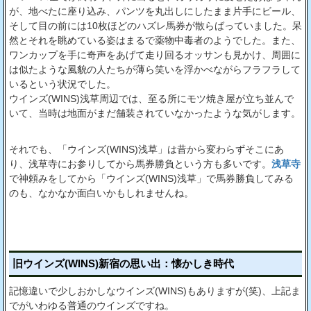
が、地べたに座り込み、パンツを丸出しにしたまま片手にビール、
そして目の前には10枚ほどのハズレ馬券が散らばっていました。呆
然とそれを眺めている姿はまるで薬物中毒者のようでした。また、
ワンカップを手に奇声をあげて走り回るオッサンも見かけ、周囲に
は似たような風貌の人たちが薄ら笑いを浮かべながらフラフラして
いるという状況でした。
ウインズ(WINS)浅草周辺では、至る所にモツ焼き屋が立ち並んで
いて、当時は地面がまだ舗装されていなかったような気がします。
それでも、「ウインズ(WINS)浅草」は昔から変わらずそこにあ
り、浅草寺にお参りしてから馬券勝負という方も多いです。
浅草寺
で神頼みをしてから「ウインズ(WINS)浅草」で馬券勝負してみる
のも、なかなか面白いかもしれませんね。
旧ウインズ(WINS)新宿の思い出：懐かしき時代
記憶違いで少しおかしなウインズ(WINS)もありますが(笑)、上記ま
でがいわゆる普通のウインズですね。