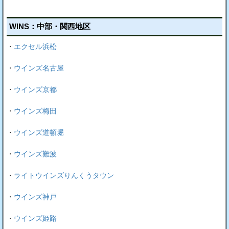
WINS：中部・関西地区
・
エクセル浜松
・
ウインズ名古屋
・
ウインズ京都
・
ウインズ梅田
・
ウインズ道頓堀
・
ウインズ難波
・
ライトウインズりんくうタウン
・
ウインズ神戸
・
ウインズ姫路