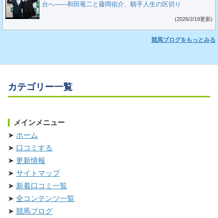
台へ――和田竜二と藤岡佑介、騎手人生の区切り
(2026/2/19更新)
競馬ブログをもっとみる
カテゴリー一覧
メインメニュー
ホーム
口コミする
更新情報
サイトマップ
新着口コミ一覧
全コンテンツ一覧
競馬ブログ