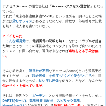
アクセス(Access)の運営会社は「
Access -アクセス-運営部
」となっ
ている。
それに「東京都新宿区新宿2-5-10」という住所も、調べるとこの場
所には
貸しオフィス
があるようなのだが、階数や、部屋番号の記載
も無く、法人名も書いていない。
ヒドイもんだ
。
…
こんな運営元
で、
電話番号の記載も無く
、なにか
トラブルが起き
た時
にどうやってこの運営会社とコンタクトを取れば良いのだろう
か？メアドに問い合わせ、返信が来なければ
連絡をとる手段は無
い
。
そんな胡散臭く、
運営社が不明
なアクセス(Access)という競馬予想
サイトだが、この
「現金画像」を何度も”くどく使う”ところ
や、現
金に換金するだけの短い
払い戻し画像
を使うところなど、なんだか
似たサイトを知っているぞ
。
それは、最近だと「
ガーデン
」という競馬予想サイトを作り、他に
DARTS(ダーツ)
、
競馬投資 高配当
、
スピリッツ競馬
、
Horse(ホース)
などを運営している
評判は極めて「悪い」
運営グルー