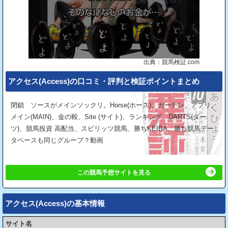
出典：競馬検証.com
アクセス(Access)の⼝コミ・評判と検証ポイントまとめ
閉鎖 ソースがメインソックリ。Horse(ホース)、ガーデン、アプリ、
メイン(MAIN)、金の鞍、Site (サイト)、ランキング、DARTS(ダー
ツ)、競馬投資 高配当、スピリッツ競馬、勝ちKEIBA、勝ち競馬デー
タベースも同じグループ？動画
この競馬予想サイトを見る
アクセス(Access)の基本情報
サイト名