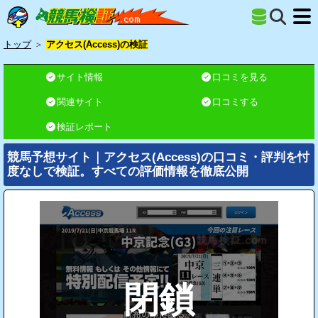
トップ
＞
アクセス(Access)の検証
サイト情報
口コミを見る
関連サイト
口コミする
検証レポート
競馬予想サイト｜アクセス(Access)の口コミ・評判を忖
度なしで検証。すべての評価情報を徹底公開
閉鎖