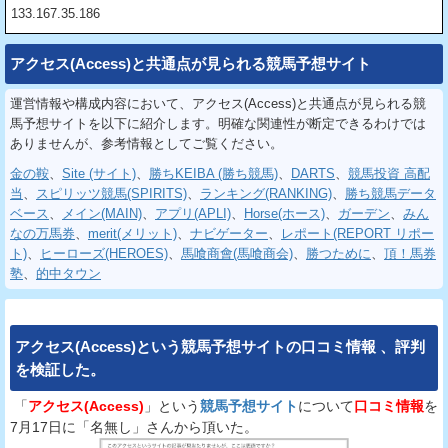
133.167.35.186
アクセス(Access)と共通点が見られる競馬予想サイト
運営情報や構成内容において、アクセス(Access)と共通点が見られる競
馬予想サイトを以下に紹介します。明確な関連性が断定できるわけでは
ありませんが、参考情報としてご覧ください。
金の鞍
、
Site (サイト)
、
勝ちKEIBA (勝ち競馬)
、
DARTS
、
競馬投資 高配
当
、
スピリッツ競馬(SPIRITS)
、
ランキング(RANKING)
、
勝ち競馬データ
ベース
、
メイン(MAIN)
、
アプリ(APLI)
、
Horse(ホース)
、
ガーデン
、
みん
なの万馬券
、
merit(メリット)
、
ナビゲーター
、
レポート(REPORT リポー
ト)
、
ヒーローズ(HEROES)
、
馬喰商會(馬喰商会)
、
勝つために
、
頂！馬券
塾
、
的中タウン
アクセス(Access)
という
競馬予想サイト
の
口コミ
情報
、
評判
を
検証
した。
「
アクセス(Access)
」という
競馬予想サイト
について
口コミ情報
を
7月17日に「名無し」さんから頂いた。