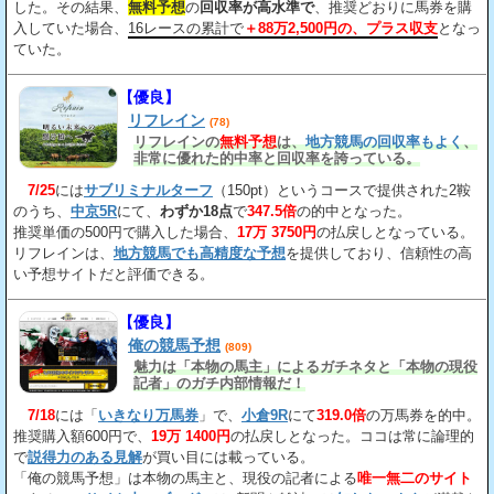
した。その結果、
無料予想
の
回収率が高水準で
、推奨どおりに馬券を購
入していた場合、
16レースの累計で
＋88万2,500円の、プラス収支
となっ
ていた。
【優良】
リフレイン
(78)
リフレインの
無料予想
は、
地方競馬の回収率もよく
、
非常に優れた的中率と回収率を誇っている。
7/25
には
サブリミナルターフ
（150pt）というコースで提供された2鞍
のうち、
中京5R
にて、
わずか18点
で
347.5倍
の的中となった。
推奨単価の500円で購入した場合、
17万 3750円
の払戻しとなっている。
リフレインは、
地方競馬でも高精度な予想
を提供しており、信頼性の高
い予想サイトだと評価できる。
【優良】
俺の競馬予想
(809)
魅力は「本物の馬主」によるガチネタと「本物の現役
記者」のガチ内部情報だ！
7/18
には「
いきなり万馬券
」で、
小倉9R
にて
319.0倍
の万馬券を的中。
推奨購入額600円で、
19万 1400円
の払戻しとなった。ココは常に論理的
で
説得力のある見解
が買い目には載っている。
「俺の競馬予想」は本物の馬主と、現役の記者による
唯一無二のサイト