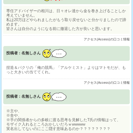
専任アドバイザーの相川は、日々オレ達から金を巻き上げることしか
考えていません。
私は20万ほどやられましたがもう取り戻せないと分かりましたので諦
めます。
皆さんは自分のようになる前に撤退した方が良いと思います。
アクセス(Access)の口コミ情報
投稿者 : 名無しさん
捏造＆パクリの「俺の競馬」「アルケミスト」よりはマトモだが、も
っと大きいの当ててくれ。
アクセス(Access)の口コミ情報
投稿者 : 名無しさん
※主や、
※舎や、
※手の関係者からの多岐に渡る思考を見解したT氏の情報はって、
モザイク入れるところおかしいだろｗwwwww
実名出してないのにここ隠す意味あるのか？？？？？？？？