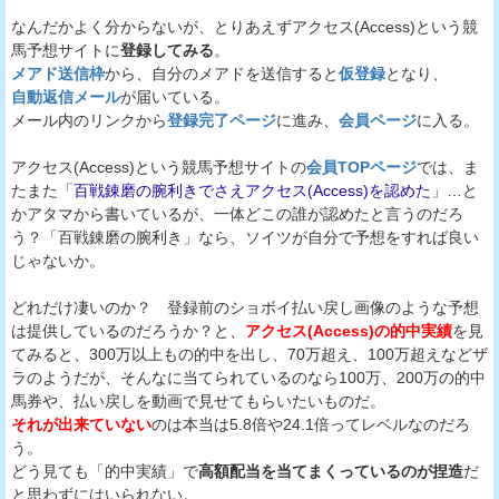
なんだかよく分からないが、とりあえずアクセス(Access)という競
馬予想サイトに
登録してみる
。
メアド送信枠
から、自分のメアドを送信すると
仮登録
となり、
自動返信メール
が届いている。
メール内のリンクから
登録完了ページ
に進み、
会員ページ
に入る。
アクセス(Access)という競馬予想サイトの
会員TOPページ
では、ま
たまた「
百戦錬磨の腕利きでさえアクセス(Access)を認めた
」…と
かアタマから書いているが、一体どこの誰が認めたと言うのだろ
う？「百戦錬磨の腕利き」なら、ソイツが自分で予想をすれば良い
じゃないか。
どれだけ凄いのか？ 登録前のショボイ払い戻し画像のような予想
は提供しているのだろうか？と、
アクセス(Access)の的中実績
を見
てみると、300万以上もの的中を出し、70万超え、100万超えなどザ
ラのようだが、そんなに当てられているのなら100万、200万の的中
馬券や、払い戻しを動画で見せてもらいたいものだ。
それが出来ていない
のは本当は5.8倍や24.1倍ってレベルなのだろ
う。
どう見ても「的中実績」で
高額配当を当てまくっているのが捏造
だ
と思わずにはいられない。