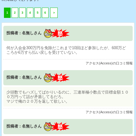
1
2
3
4
5
6
＞
投稿者 : 名無しさん
何が入会金300万円を免除だこれまで10回ほど参加したが、600万ど
ころか6万すら払い戻しを受けていない。
アクセス(Access)の口コミ情報
投稿者 : 名無しさん
少頭数でもハズしてばかりいるのに、三連単極小数点で目標金額１０
０万円って話が矛盾してるだろ。
マジで俺の２０万を返して欲しい。
アクセス(Access)の口コミ情報
投稿者 : 名無しさん