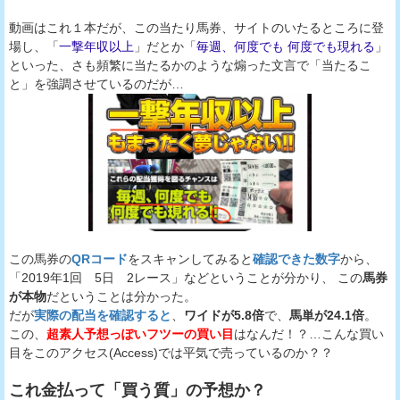
動画はこれ１本だが、この当たり馬券、サイトのいたるところに登
場し、「
一撃年収以上
」だとか「
毎週、何度でも 何度でも現れる
」
といった、さも頻繁に当たるかのような煽った文言で「当たるこ
と」を強調させているのだが…
この馬券の
QRコード
をスキャンしてみると
確認できた数字
から、
「2019年1回 5日 2レース」などということが分かり、 この
馬券
が本物
だということは分かった。
だが
実際の配当を確認すると
、
ワイドが5.8倍
で、
馬単が24.1倍
。
この、
超素人予想っぽいフツーの買い目
はなんだ！？…こんな買い
目をこのアクセス(Access)では平気で売っているのか？？
これ金払って「買う質」の予想か？