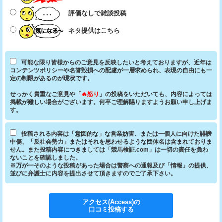
評価なしで雑談投稿
ネタ提供はこちら
可能な限り皆様からのご意見を反映したいと考えておりますが、近年は
コンテンツポリシーや名誉毀損への配慮が一層求められ、表現の自由にも一
定の制限があるのが現状です。
せっかく貴重なご意見や「
🔥怒り
」の投稿をいただいても、内容によっては
掲載が難しい場合がございます。何卒ご理解賜りますようお願い申し上げま
す。
投稿される内容は「意図的な」な営業妨害、または一個人に向けた誹謗
中傷、「反社会勢力」またはそれを思わせるような団体名は含まれておりま
せん。また投稿内容につきましては「競馬検証.com」は一切の責任を負わ
ないことを確認しました。
※万が一そのような投稿があった場合は警察への通報及び「情報」の提供、
並びに弁護士に内容を提出させて頂きますのでご了承下さい。
アクセス(Access)
の
口コミ投稿する