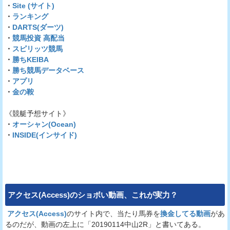
・
Site (サイト)
・
ランキング
・
DARTS(ダーツ)
・
競馬投資 高配当
・
スピリッツ競馬
・
勝ちKEIBA
・
勝ち競馬データベース
・
アプリ
・
金の鞍
《競艇予想サイト》
・
オーシャン(Ocean)
・
INSIDE(インサイド)
アクセス(Access)
のショボい動画、これが実力？
アクセス(Access)
のサイト内で、当たり馬券を
換金してる動画
があ
るのだが、動画の左上に「20190114中山2R」と書いてある。