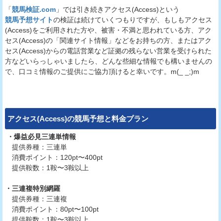
「
競馬検証.com
」では引き続きアクセス(Access)という
競馬予想サイト
の検証は続けていくつもりですが、もしもアクセス
(Access)をご利用された方や、被害・不満と思われている方、アク
セス(Access)の「関連サイト情報」などをお持ちの方、またはアク
セス(Access)からの電話営業など証拠の残らない営業を受けられた
方などいらっしゃいましたら、どんな些細な情報でも構いませんの
で、口コミ情報のご提供にご協力頂けると幸いです。m(_ _;)m
アクセス(Access)
の競馬予想と料金プラン
・爆益必見三連単情報
提供券種：三連単
消費ポイント：120pt〜400pt
提供鞍数：1鞍〜3鞍以上
・三連複特別網羅
提供券種：三連複
消費ポイント：80pt〜100pt
提供鞍数：1鞍〜3鞍以上