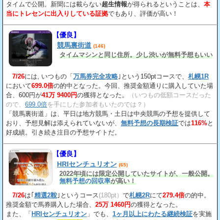
タイムで公開。新聞には載らない
超生情報
が得られるということは、
本
当にトレセンに出入りしている証拠
でもあり、評価が高い！
【優良】
競馬裏街道
(146)
タイムマシンと同じ住所。少し渋いが無料予想もいい
7/26
には, いつもの「
万馬券完全攻略
｣という150ptコースで、
札幌1R
において
699.0倍
の的中となった。今回、推奨金額通りに購入していた場
合、600円が
41万 9400円
の獲得となった。
（いつもの低額コースだった
ので、
699.0倍
を手にした参加者もいたのでは？）
「競馬裏街道」は、平日は地方競馬・土日は中央競馬の予想を提供して
おり、予想見解は添えられていないが、
無料予想の長期検証
では
116%
と
好成績。引き続き注目の予想サイトだ。
【優良】
HRIセンチュリオン
(65)
2022年頃には限定公開していたサイトが、一般公開。
無料予想の回収率
が高い！
7/26
は｢
精選2鞍
｣というコース
(180pt）
で
札幌2R
にて
279.4倍
の的中。
推奨金額で馬券購入した場合、
25万 1460円
の獲得となった。
また、「
HRIセンチュリオン
」でも、
1ヶ月以上にわたる継続検証
を実施