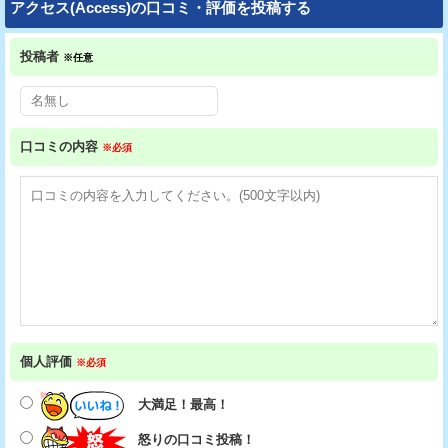
アクセス(Access)の口コミ・評価を投稿する
投稿者
※任意
口コミの内容
※必須
個人評価
※必須
大満足！最高！
怒りの口コミ投稿！