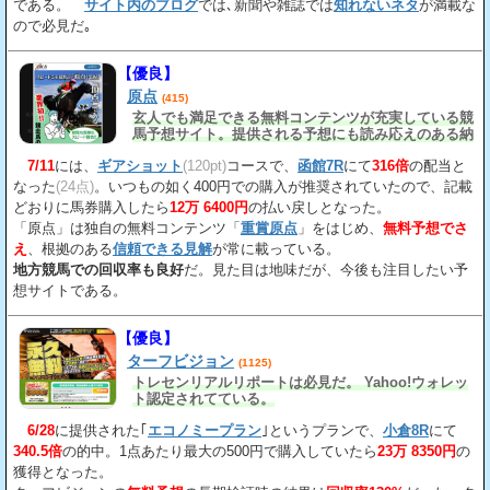
である。
サイト内のブログ
では､新聞や雑誌では
知れないネタ
が満載な
ので必見だ｡
【優良】
原点
(415)
玄人でも満足できる無料コンテンツが充実している競
馬予想サイト。提供される予想にも読み応えのある納
得の見解
が載っている。
7/11
には、
ギアショット
(120pt)
コースで、
函館7R
にて
316倍
の配当と
なった
(24点)
。いつもの如く400円での購入が推奨されていたので、記載
どおりに馬券購入したら
12万 6400円
の払い戻しとなった。
「原点」は独自の無料コンテンツ「
重賞原点
」をはじめ、
無料予想でさ
え
、根拠のある
信頼できる見解
が常に載っている。
地方競馬での回収率も良好
だ。見た目は地味だが、今後も注目したい予
想サイトである。
【優良】
ターフビジョン
(1125)
トレセンリアルリポートは必見だ。 Yahoo!ウォレッ
ト認定されてている。
6/28
に提供された｢
エコノミープラン
｣というプランで、
小倉8R
にて
340.5倍
の的中。1点あたり最大の500円で購入していたら
23万 8350円
の
獲得となった。