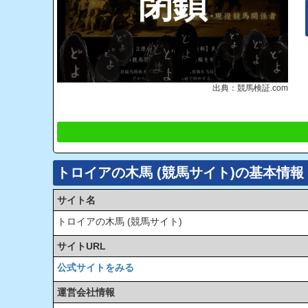
閉鎖
出典：競馬検証.com
トロイアの木馬 (競馬サイト)の基本情報
サイト名
トロイアの木馬 (競馬サイト)
サイトURL
公式サイトをみる
運営会社情報