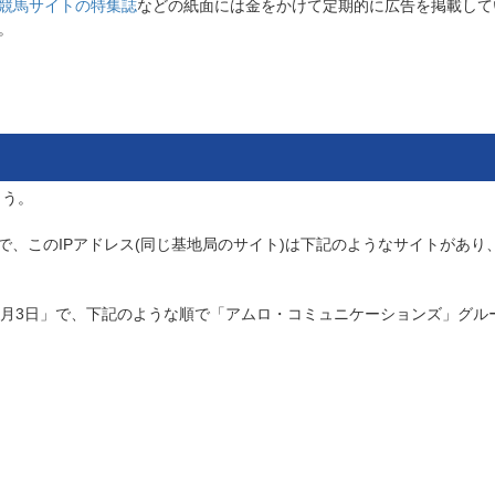
競馬サイトの特集誌
などの紙面には金をかけて定期的に広告を掲載して
。
よう。
で、このIPアドレス(同じ基地局のサイト)は下記のようなサイトがあり
年 9月3日」で、下記のような順で「アムロ・コミュニケーションズ」グル