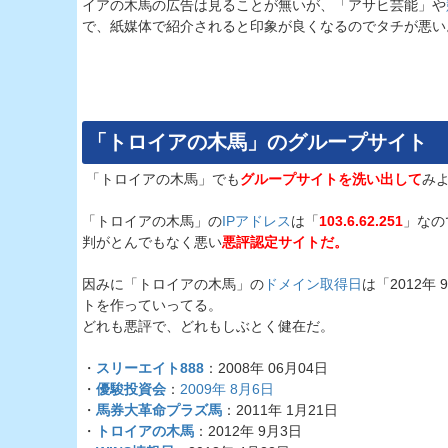
イアの木馬の広告は見ることが無いが、「アサヒ芸能」や
で、紙媒体で紹介されると印象が良くなるのでタチが悪い
「
トロイアの木馬
」のグループサイト
「トロイアの木馬」でも
グループサイトを洗い出して
み
「トロイアの木馬」の
IPアドレス
は「
103.6.62.251
」なの
判がとんでもなく悪い
悪評認定サイトだ。
因みに「トロイアの木馬」の
ドメイン取得日
は「2012
トを作っていってる。
どれも悪評で、どれもしぶとく健在だ。
・
スリーエイト888
：2008年 06月04日
・
優駿投資会
：
2009年 8月6日
・
馬券大革命プラズ馬
：2011年 1月21日
・
トロイアの木馬
：2012年 9月3日