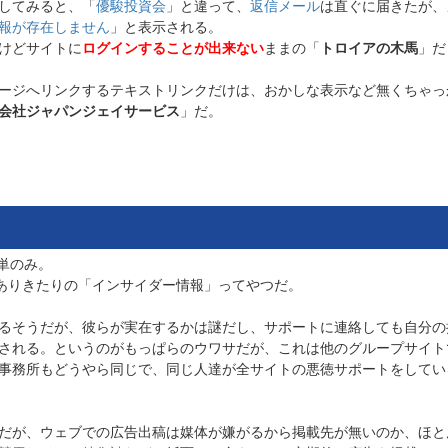
してみると、「
優駿投資会
」と違って、
返信メール
は直ぐに届きたが、
報が存在しません
」と表示される。
けどサイトに
ログインすることが出来ない
ままの「
トロイアの木馬
」だ
ージへリンクするテキストリンクだけは、おかしな表示など無くちゃっ
会社ジャパンジェイサービス
」だ。
単のみ。
るありきたりの「インサイダー情報」ってやつだ。
るそうだが、彼らが実在するかは謎だし、サポートに連絡しても自分の
される。というのがもっぱらのウワサだが、これは他のグループサイト
事務所もどうやら同じで、同じ人達が全サイトの悪徳サポートをしてい
だが、ウェブでの広告出稿は媒体が嫌がるから掲載先が無いのか、ほと