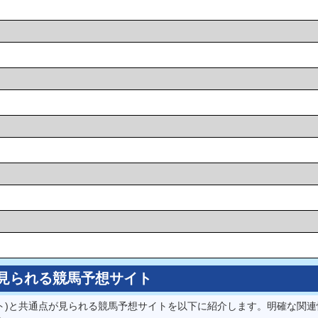
が見られる競馬予想サイト
イト)と共通点が見られる競馬予想サイトを以下に紹介します。明確な関連