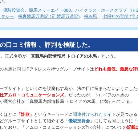
い。
、
優駿投資会
、
競馬スリーエイト888
、
ハイクラス・ホースクラブ（HIG
スタシー
、
極裏競馬万遊記 (元 競馬万遊記)
、
極み馬
、
七福神の宝船 (宝
の
口コミ
情報
、
評判
を
検証
した。
は、正式名称が「
真競馬内部情報局 トロイアの木馬
」という。
の木馬と同じIPアドレスを持つグループサイトは
どれも最低、最悪な評
ープサイト」というのを誤魔化す為か、法の目に留まらないようにした
社アムロ・コミュニケーションズ
」だったのが、トロイアの木馬の
を見ると住所などは以前のままだが運営会社が「真競馬内部情報局 トロイアの木馬」に替わっている。
くほどに
「詐欺」
というキーワードに
関連付けられたサイト
が見つかる
どグループサイトとして紹介する「
優駿投資会
」にしても同じように「
しており、「アムロ・コミュニケーションズ詐○会社」についての
記載