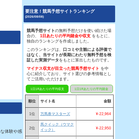
要注意！競馬予想サイトランキング
(2026/08/08)
競馬予想サイト
の無料予想だけを使い続けた場
合の、
1日あたりの平均賭金や収支
をもとに、
独自のランキングを作成しました。
このランキングは、
口コミや主観による評価で
はなく、当サイトが長期にわたり無料予想を検
証した実測データ
をもとに算出したものです。
マイナス収支が目立った競馬予想サイト
を中
心に紹介しており、サイト選びの参考情報とし
てご活用いただけます。
1日1Rあたりの平均収支
1日1Rあたりの平均賭金
順位
サイト名
金額
1位
万馬券マスターズ
¥-22,964
馬クイック（ウマク
2位
¥-22,950
イック）
的な体験や感