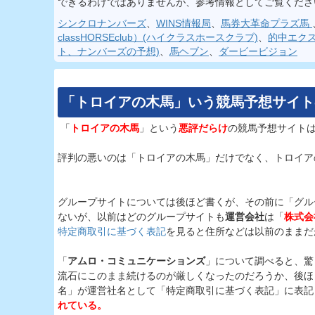
できるわけではありませんが、参考情報としてご覧くださ
シンクロナンバーズ
、
WINS情報局
、
馬券大革命プラズ馬
classHORSEclub）(ハイクラスホースクラブ)
、
的中エク
ト、ナンバーズの予想)
、
馬ヘブン
、
ダービービジョン
「
トロイアの木馬
」いう
競馬予想サイト
「
トロイアの木馬
」という
悪評だらけ
の競馬予想サイト
評判の悪いのは「トロイアの木馬」だけでなく、トロイア
グループサイトについては後ほど書くが、その前に「グル
ないが、以前はどのグループサイトも
運営会社
は「
株式会
特定商取引に基づく表記
「
アムロ・コミュニケーションズ
」について調べると、驚
流石にこのまま続けるのが厳しくなったのだろうか、後ほ
名」が運営社名として「特定商取引に基づく表記」に表記
れている。