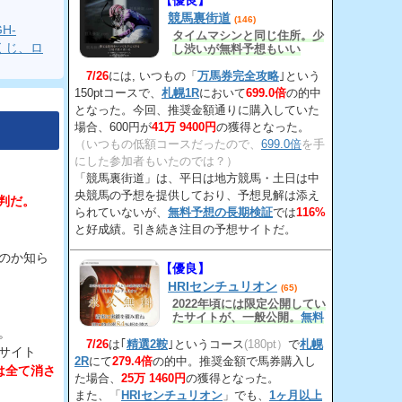
【優良】
競馬裏街道
(146)
H-
タイムマシンと同じ住所。少
くじ、ロ
し渋いが無料予想もいい
7/26
には, いつもの「
万馬券完全攻略
｣という
150ptコースで、
札幌1R
において
699.0倍
の的中
となった。今回、推奨金額通りに購入していた
場合、600円が
41万 9400円
の獲得となった。
（いつもの低額コースだったので、
699.0倍
を手
にした参加者もいたのでは？）
「競馬裏街道」は、平日は地方競馬・土日は中
央競馬の予想を提供しており、予想見解は添え
判だ。
られていないが、
無料予想の長期検証
では
116%
と好成績。引き続き注目の予想サイトだ。
のか知ら
【優良】
HRIセンチュリオン
(65)
2022年頃には限定公開してい
たサイトが、一般公開。
無料
予想の回収率
が高い！
。
7/26
は｢
精選2鞍
｣というコース
(180pt）
で
札幌
サイト
2R
にて
279.4倍
の的中。推奨金額で馬券購入し
は全て消さ
た場合、
25万 1460円
の獲得となった。
また、「
HRIセンチュリオン
」でも、
1ヶ月以上