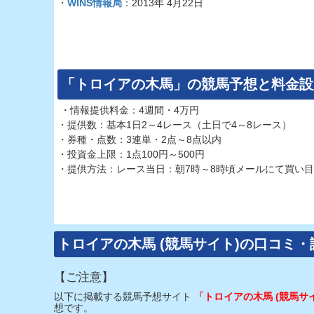
・
WINS情報局
：2013年 4月22日
「
トロイアの木馬
」の競馬予想と料金設
・情報提供料金：4週間・4万円
・提供数：基本1日2～4レース（土日で4～8レース）
・券種・点数：3連単・2点～8点以内
・投資金上限：1点100円～500円
・提供方法：レース当日：朝7時～8時頃メールにて買い
トロイアの木馬 (競馬サイト)の口コミ
【ご注意】
以下に掲載する競馬予想サイト
「トロイアの木馬 (競馬サ
想です。