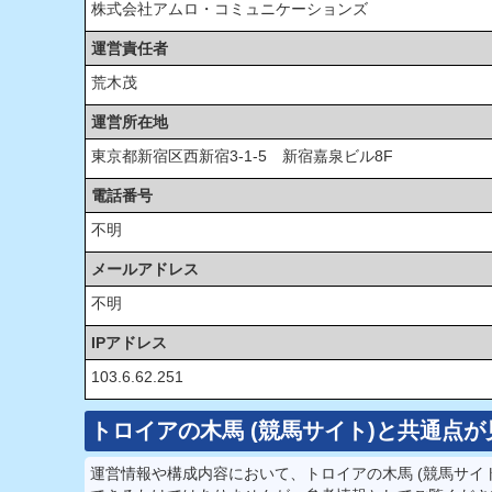
株式会社アムロ・コミュニケーションズ
運営責任者
荒木茂
運営所在地
東京都新宿区西新宿3-1-5 新宿嘉泉ビル8F
電話番号
不明
メールアドレス
不明
IPアドレス
103.6.62.251
トロイアの木馬 (競馬サイト)と共通点
運営情報や構成内容において、トロイアの木馬 (競馬サ