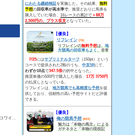
にわたる継続検証
を実施した。その結果、
無料
予想
の
回収率が高水準で
、推奨どおりに馬券を
購入していた場合、
16レースの累計で
＋88万
2,500円の、プラス収支
となっていた。
【優良】
リフレイン
(78)
リフレインの
無料予想
は、
地
方競馬の回収率もよく
、非常
に優れた的中率と回収率を誇
7/25
には
サブリミナルターフ
っている。
（150pt）という
コースで提供された2鞍のうち、
中京5R
にて、
わずか18点
で
347.5倍
の的中となった。
推奨単価の500円で購入した場合、
17万 3750円
の払戻しとなっている。
リフレインは、
地方競馬でも高精度な予想
を提
供しており、信頼性の高い予想サイトだと評価
できる。
【優良】
コワイ…
俺の競馬予想
(809)
魅力は「本物の馬主」による
ガチネタと「本物の現役記
者」のガチ内部情報だ！