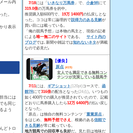
メール内
7/18
には「
いきなり万馬券
」で、
小倉9R
にて
319.0倍
の万馬券を的中。
推奨購入額600円で、
19万 1400円
の払戻しとな
った。
った。ココは常に論理的で
説得力のある見解
が
買い目には載っている。
かり表示
「俺の競馬予想」は本物の馬主と、現役の記者
による
唯一無二のサイト
である。
サイト内の
ブログ
では､新聞や雑誌では
知れないネタ
が満載
なので必見だ｡
【優良】
原点
(415)
玄人でも満足できる無料コン
テンツが充実している競馬予
想サイト。提供される予想に
7/11
には、
ギアショット
も読み応えのある納得の見解
(120pt)
コースで、
函
が載っている。
館7R
にて
316倍
の配当となった
(24点)
。いつもの
担当には
如く400円での購入が推奨されていたので、記載
どおりに馬券購入したら
12万 6400円
の払い戻し
でも同じ
となった。
るよう
「原点」は独自の無料コンテンツ「
重賞原点
」
をはじめ、
無料予想でさえ
、根拠のある
信頼で
きる見解
が常に載っている。
んどトロ
地方競馬での回収率も良好
だ。見た目は地味だ