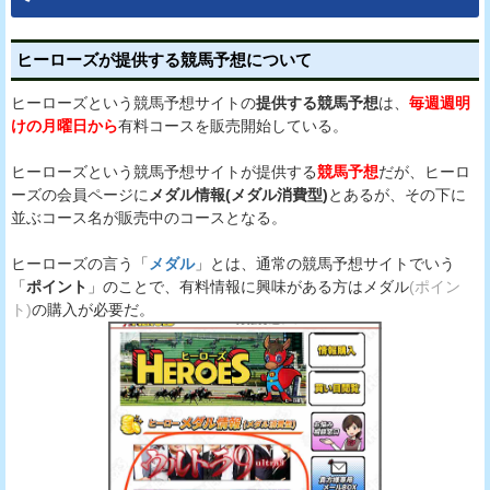
ヒーローズが提供する競馬予想について
ヒーローズという競馬予想サイトの
提供する競馬予想
は、
毎週週明
けの月曜日から
有料コースを販売開始している。
ヒーローズという競馬予想サイトが提供する
競馬予想
だが、ヒーロ
ーズの会員ページに
メダル情報(メダル消費型)
とあるが、その下に
並ぶコース名が販売中のコースとなる。
ヒーローズの言う「
メダル
」とは、通常の競馬予想サイトでいう
「
ポイント
」のことで、有料情報に興味がある方はメダル
(ポイン
ト)
の購入が必要だ。