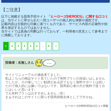
【ご注意】
以下に掲載する競馬予想サイト
「ヒーローズ(HEROES)」に関する口コミ
は、当サイトに寄せられた一部ユーザーの個人的な体験や感想です。
記載内容は主観的な印象に基づくものであり、サービス内容の正確性や効
果を保証するものではありません。
当サイトでは真偽の判断は行っておらず、一利用者の意見として参考まで
に掲載しております。
1
2
3
4
5
6
...
8
＞
投稿者 : 名無しさん
サイトリニューアルの連絡来てました。
私はこちらの検証サイト見ていたので有料プランの深追いはしません
でしたが、その後しつこい勧誘がある訳でもなく無料サポートは続い
たので個人的には嫌いではないです。競馬初心者の方が無料で使う分
にはいいと思います。
でも有料プランはおすすめしません（笑）
まぁそれはこのサイトに限らず競馬情報全体としてですかね。
ヒーローズ(HEROES)の口コミ情報