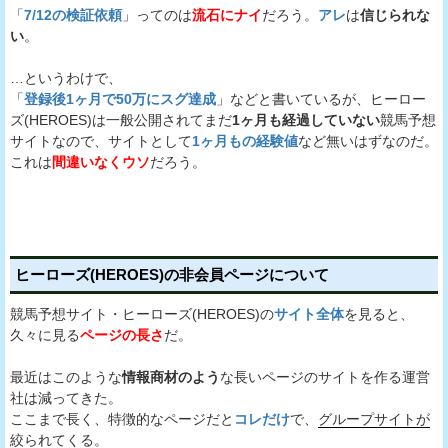
「
7/12の検証依頼
」ってのは
流石にナイ
だろう。
アレ
は
信じられな
い
。
…というわけで、
「
登録後1ヶ月で50万にスグ達成
」などと書いているが、ヒーロー
ズ(HEROES)は一般公開されてまだ
1ヶ月も経過していない
競馬予想
サイトなので、サイトとして
1ヶ月もの経験値
など無いはずなのだ。
これは
間違いなくウソ
だろう。
ヒーローズ(HEROES)の非会員ページについて
競馬予想サイト・ヒーローズ(HEROES)の
サイト全体
を見ると、
久々に見る
ページの長さ
だ。
最近はこのような
情報商材のよう
な長いページのサイトを作る運営
社は減ってきた。
ここまで長く、特徴的なページだと
コレだけ
で、
グループサイトが
絞られてくる
。