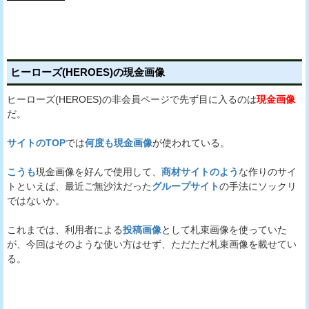
ヒーローズ(HEROES)の現金画像
ヒーローズ(HEROES)の非会員ページで先ず目に入るのは
現金画像
だ。
サイトのTOP
では
何度も現金画像
が使われている。
こうも
現金画像を好んで使用して、
商材サイトのよう
な作りのサイ
トといえば、最近ご無沙汰だった
グループサイト
の手法にソックリ
ではないか。
これまでは、利用者による
投稿画像
として札束画像を使っていた
が、今回はそのような使い方はせず、ただただ札束画像を載せてい
る。