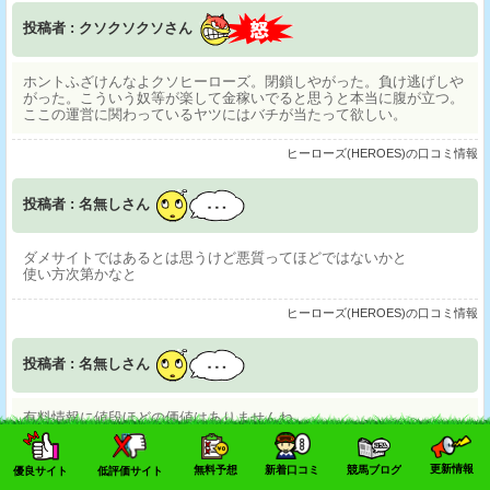
投稿者 : クソクソクソさん
ホントふざけんなよクソヒーローズ。閉鎖しやがった。負け逃げしや
がった。こういう奴等が楽して金稼いでると思うと本当に腹が立つ。
ここの運営に関わっているヤツにはバチが当たって欲しい。
ヒーローズ(HEROES)の口コミ情報
投稿者 : 名無しさん
ダメサイトではあるとは思うけど悪質ってほどではないかと
使い方次第かなと
ヒーローズ(HEROES)の口コミ情報
投稿者 : 名無しさん
有料情報に値段ほどの価値はありませんね。
無料情報はたしかに毎週そこそこ出してますが大きな配当は期待でき
ない。
あえてまともな点を捻り出すとしたらサポートセンターの対応が丁寧
更新情報
無料予想
新着口コミ
競馬ブログ
優良サイト
低評価サイト
な事と有料情報の営業が他よりしつこくない、ってぐらい。