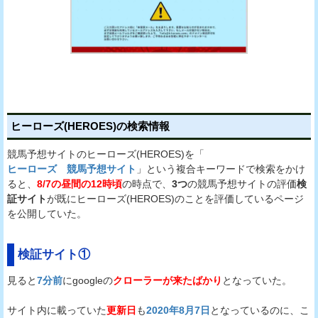
ヒーローズ(HEROES)の検索情報
競馬予想サイトのヒーローズ(HEROES)を「
ヒーローズ 競馬予想サイト
」という複合キーワードで検索をかけ
ると、
8/7の昼間の12時頃
の時点で、
3つ
の競馬予想サイトの評価
検
証サイト
が既にヒーローズ(HEROES)のことを評価しているページ
を公開していた。
検証サイト①
見ると
7分前
にgoogleの
クローラーが来たばかり
となっていた。
サイト内に載っていた
更新日
も
2020年8月7日
となっているのに、こ