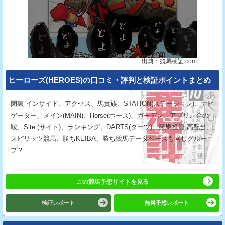
出典：競馬検証.com
ヒーローズ(HEROES)の⼝コミ・評判と検証ポイントまとめ
閉鎖 インサイド、アクセス、馬貴族、STATION(ステーション)、ナビ
ゲーター、メイン(MAIN)、Horse(ホース)、ガーデン、アプリ、金の
鞍、Site (サイト)、ランキング、DARTS(ダーツ)、競馬投資 高配当、
スピリッツ競馬、勝ちKEIBA、勝ち競馬データベースも同じグルー
プ？
この競馬予想サイトを見る
検証レポート
無料予想レポート