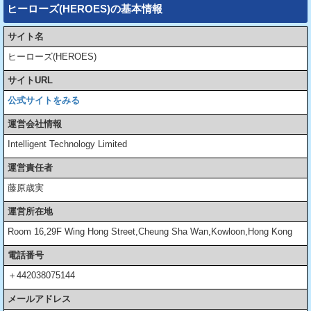
ヒーローズ(HEROES)の基本情報
サイト名
ヒーローズ(HEROES)
サイトURL
公式サイトをみる
運営会社情報
Intelligent Technology Limited
運営責任者
藤原歳実
運営所在地
Room 16,29F Wing Hong Street,Cheung Sha Wan,Kowloon,Hong Kong
電話番号
＋442038075144
メールアドレス