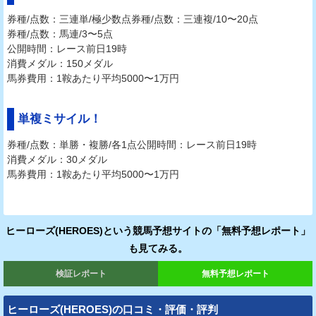
券種/点数：三連単/極少数点券種/点数：三連複/10〜20点
券種/点数：馬連/3〜5点
公開時間：レース前日19時
消費メダル：150メダル
馬券費用：1鞍あたり平均5000〜1万円
単複ミサイル！
券種/点数：単勝・複勝/各1点公開時間：レース前日19時
消費メダル：30メダル
馬券費用：1鞍あたり平均5000〜1万円
ヒーローズ(HEROES)という競馬予想サイトの「
無料予想レポート
」
も見てみる。
検証レポート
無料予想レポート
ヒーローズ(HEROES)の口コミ・評価・評判