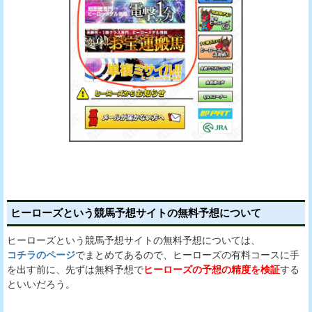
ヒーローズという競馬予想サイトの無料予想について
ヒーローズという競馬予想サイトの無料予想については、
コチラのページ
でまとめてあるので、ヒーローズの有料コースに手
を出す前に、先ずは無料予想で
ヒーローズの予想の精度を検証
する
といいだろう。