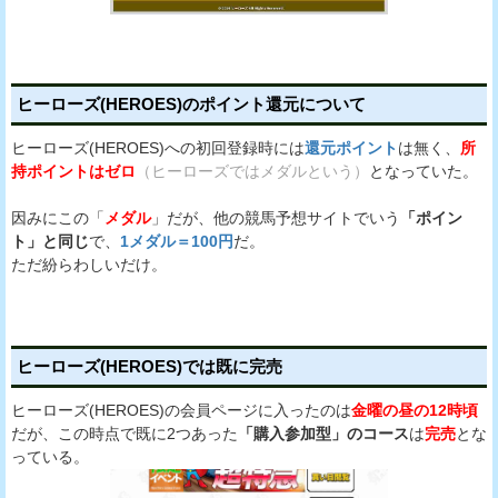
ヒーローズ(HEROES)のポイント還元について
ヒーローズ(HEROES)への初回登録時には
還元ポイント
は無く、
所
持ポイントはゼロ
（ヒーローズではメダルという）
となっていた。
因みにこの「
メダル
」だが、他の競馬予想サイトでいう
「ポイン
ト」と同じ
で、
1メダル＝100円
だ。
ただ紛らわしいだけ。
ヒーローズ(HEROES)では既に完売
ヒーローズ(HEROES)の会員ページに入ったのは
金曜の昼の12時頃
だが、この時点で既に2つあった
「購入参加型」のコース
は
完売
とな
っている。