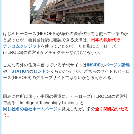
はじめヒーローズ(HEROES)が海外の決済代行でも使っているのか
と思ったが、会員登録後に確認できる決済は、
日本の決済代行
テレコムクレジット
を使っていたので、ただ単にヒーローズ
(HEROES)の運営者がメチャクチャなだけだろうか。
こんな海外の住所を使っている予想サイトは
INSIDE
の
バージン諸島
や、
STATION
の
ロンドン
くらいだろうが、どちらのサイトもヒーロ
ーズ(HEROES)のグループサイトではないかと考えられる。
因みに住所は違うが中国の香港に、ヒーローズ(HEROES)の運営社
である「Intelligent Technology Limited」と
同じ社名の会社ホームページ
を発見したが、多分
全く関係ないだろ
う
。