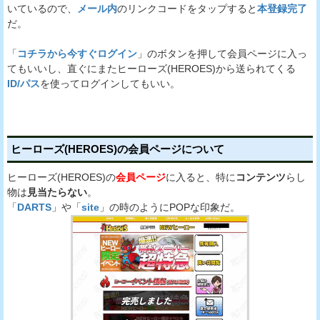
いているので、
メール内
のリンクコードをタップすると
本登録完了
だ。
「
コチラから今すぐログイン
」のボタンを押して会員ページに入っ
てもいいし、直ぐにまたヒーローズ(HEROES)から送られてくる
ID/パス
を使ってログインしてもいい。
ヒーローズ(HEROES)の会員ページについて
ヒーローズ(HEROES)の
会員ページ
に入ると、特に
コンテンツ
らし
物は
見当たらない
。
「
DARTS
」や「
site
」の時のようにPOPな印象だ。