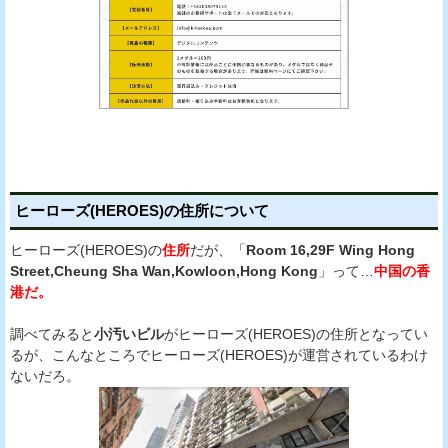
ヒーローズ(HEROES)の住所について
ヒーローズ(HEROES)の
住所
だが、「
Room 16,29F Wing Hong
Street,Cheung Sha Wan,Kowloon,Hong Kong
」って…
中国の香
港だ。
調べてみると
小汚いビル
がヒーローズ(HEROES)の住所となってい
るが、こんなところでヒーローズ(HEROES)が運営されているわけ
ないだろ。