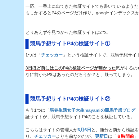
一応、一番上に出てきた検証サイトでも書いているようだ
もしかするとP4のページだけ作り、googleインデッ
とりあえず今見つかった検証サイトは2つ。
競馬予想サイトP4の検証サイト①
1つは「
チェッカー
」という検証サイトで、競馬予想サイ
3日ほど前にはこのP4の検証ページが無かった
気がするの
なに前からP$はあったのだろうか？と、疑ってしまう。
競馬予想サイトP4の検証サイト②
もう1つは「
馬券生活女子大生mayamiの競馬予想ブログ
証サイトが、競馬予想サイトP4のことを検証している。
こちらはサイトの管理人が
6月6日
と、随分と前から検証を
り、
チェッカー
よりも前なのだが、
更新日
は「
８時間前
」