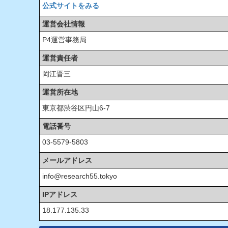
公式サイトをみる
運営会社情報
P4運営事務局
運営責任者
岡江晋三
運営所在地
東京都渋谷区円山6-7
電話番号
03-5579-5803
メールアドレス
info@research55.tokyo
IPアドレス
18.177.135.33