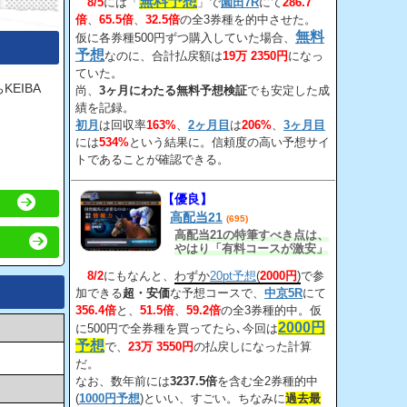
無料予想
は、1回目の回収率が163%、
8/5
には「
」で
園田7R
にて
286.7
2回目が206%、3回目が534%
倍
、
65.5倍
、
32.5倍
の全3券種を的中させた。
だ。
無料
仮に各券種500円ずつ購入していた場合、
予想
なのに、合計払戻額は
19万 2350円
になっ
ていた。
EIBA
尚、
3ヶ月にわたる無料予想検証
でも安定した成
績を記録。
初月
は回収率
163%
、
2ヶ月目
は
206%
、
3ヶ月目
には
534%
という結果に。信頼度の高い予想サイ
トであることが確認できる。
【優良】
高配当21
(695)
高配当21の特筆すべき点は、
やはり「有料コースが激安」
というところだろう。
8/2
にもなんと、
わずか
20pt予想
(
2000円
)
で参
加できる
超・安価
な予想コースで、
中京5R
にて
356.4倍
と、
51.5倍
、
59.2倍
の全3券種的中。仮
2000円
に500円で全券種を買ってたら､今回は
予想
で、
23万 3550円
の払戻しになった計算
だ。
なお、数年前には
3237.5倍
を含む全2券種的中
(
1000円予想
)といい、すごい。ちなみに
過去最