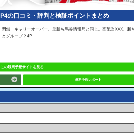
P4の⼝コミ・評判と検証ポイントまとめ
閉鎖 キャリーオーバー、鬼勝ち馬券情報局と同じ。高配当XXX、勝ちK
とグループ？4P
この競馬予想サイトを見る
無料予想レポート