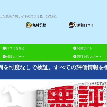
した競馬予想サイトの口コミ数：122,921
ト
無料予想
新着口コミ
口コミを見る
関連サイト
検証レポート
無料予想レポート
評判を忖度なしで検証。すべての評価情報を