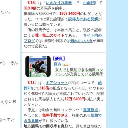
7/18
には「
いきなり万馬券
」で、
小倉9R
にて
319.0倍
の万馬券を的中。
てない。
推奨購入額600円で、
19万 1400円
の払戻しとな
った。ココは常に論理的で
説得力のある見解
が
買い目には載っている。
「俺の競馬予想」は本物の馬主と、現役の記者
による
唯一無二のサイト
である。
サイト内の
ブログ
では､新聞や雑誌では
知れないネタ
が満載
なので必見だ｡
【優良】
から、そん
原点
(417)
玄人でも満足できる無料コン
テンツが充実している競馬予
想サイト。提供される予想に
7/11
には、
ギアショット
も読み応えのある納得の見解
(120pt)
コースで、
函
が載っている。
館7R
にて
316倍
の配当となった
(24点)
。いつもの
如く400円での購入が推奨されていたので、記載
どおりに馬券購入したら
12万 6400円
の払い戻し
思えない検
となった。
「原点」は独自の無料コンテンツ「
重賞原点
」
をはじめ、
無料予想でさえ
、根拠のある
信頼で
なってお
きる見解
が常に載っている。
地方競馬での回収率も良好
だ。見た目は地味だ