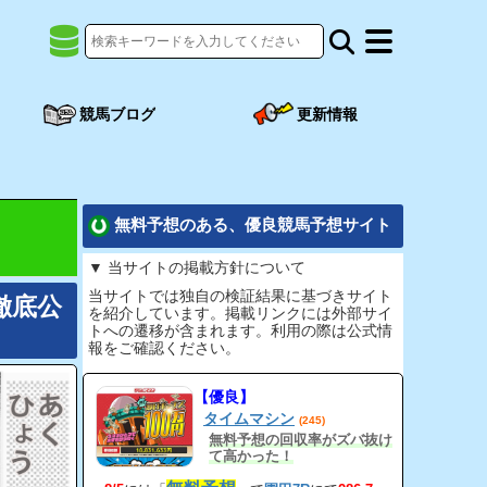
競馬ブログ
更新情報
無料予想のある、優良競馬予想サイト
▼ 当サイトの掲載方針について
当サイトでは独自の検証結果に基づきサイト
徹底公
を紹介しています。掲載リンクには外部サイ
トへの遷移が含まれます。利用の際は公式情
報をご確認ください。
【優良】
タイムマシン
(245)
無料予想の回収率がズバ抜け
て高かった！
3ヶ月かけた無料予想検証