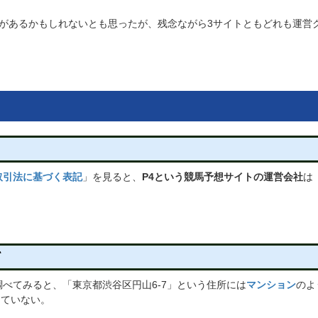
があるかもしれないとも思ったが、残念ながら3サイトともどれも運営
取引法に基づく表記
」を見ると、
P4という競馬予想サイトの運営会社
は
て
調べてみると、「東京都渋谷区円山6-7」という住所には
マンション
のよ
っていない。