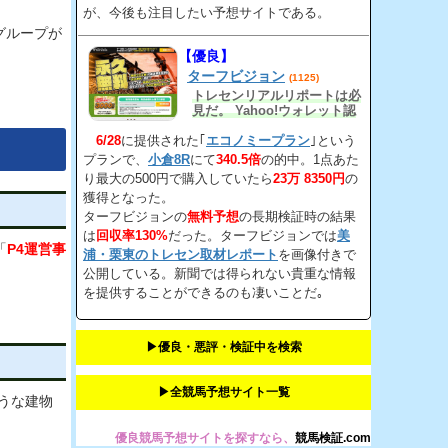
が、今後も注目したい予想サイトである。
グループが
【優良】
ターフビジョン
(1125)
トレセンリアルリポートは必
見だ。 Yahoo!ウォレット認
定されてている。
6/28
に提供された｢
エコノミープラン
｣という
プランで、
小倉8R
にて
340.5倍
の的中。1点あた
り最大の500円で購入していたら
23万 8350円
の
獲得となった。
ターフビジョンの
無料予想
の長期検証時の結果
は
回収率130%
だった。ターフビジョンでは
美
「
P4運営事
浦・栗東のトレセン取材レポート
を画像付きで
公開している。新聞では得られない貴重な情報
を提供することができるのも凄いことだ｡
▶︎優良・悪評・検証中を検索
▶︎全競馬予想サイト一覧
うな建物
優良競馬予想サイトを探すなら、
競馬検証.com