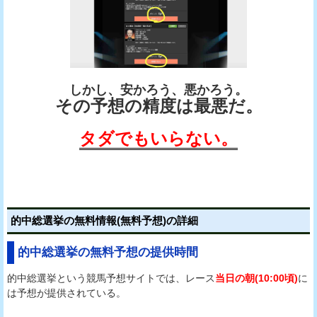
しかし、安かろう、悪かろう。
その予想の精度は最悪だ。
タダでもいらない。
的中総選挙の無料情報(無料予想)の詳細
的中総選挙の無料予想の提供時間
的中総選挙という競馬予想サイトでは、レース
当日の朝(10:00頃)
に
は予想が提供されている。