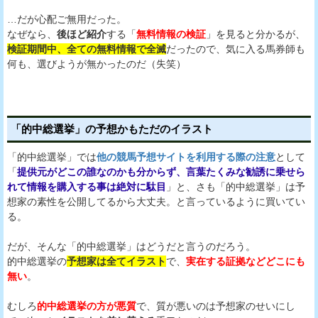
…だが心配ご無用だった。
なぜなら、
後ほど紹介
する「
無料情報の検証
」を見ると分かるが、
検証期間中、全ての無料情報で全滅
だったので、気に入る馬券師も
何も、選びようが無かったのだ（失笑）
「的中総選挙」の予想かもただのイラスト
「的中総選挙」では
他の競馬予想サイトを利用する際の注意
として
「
提供元がどこの誰なのかも分からず、言葉たくみな勧誘に乗せら
れて情報を購入する事は絶対に駄目
」と、さも「的中総選挙」は予
想家の素性を公開してるから大丈夫。と言っているように買いてい
る。
だが、そんな「的中総選挙」はどうだと言うのだろう。
的中総選挙の
予想家は全てイラスト
で、
実在する証拠などどこにも
無い
。
むしろ
的中総選挙の方が悪質
で、質が悪いのは予想家のせいにし