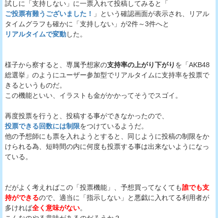
試しに「支持しない」に一票入れて投稿してみると「
ご投票有難うございました！
」という確認画面が表示され、リアル
タイムグラフも確かに「支持しない」が2件～3件へと
リアルタイムで変動
した。
様子から察すると、専属予想家の
支持率の上がり下がり
を「AKB48
総選挙」のようにユーザー参加型でリアルタイムに支持率を投票で
きるというものだ。
この機能といい、イラストも金がかかってそうでスゴイ。
再度投票を行うと、投稿する事ができなかったので、
投票できる回数には制限
をつけているようだ。
他の予想師にも票を入れようとすると、同じように投稿の制限をか
けられる為、短時間の内に何度も投票する事は出来ないようになっ
ている。
だがよく考えればこの「投票機能」、予想買ってなくても
誰でも支
持ができる
ので、適当に「指示しない」と悪戯に入れてる利用者が
多ければ
全く意味がない
。
こんなのやる意味があるのだろうか？