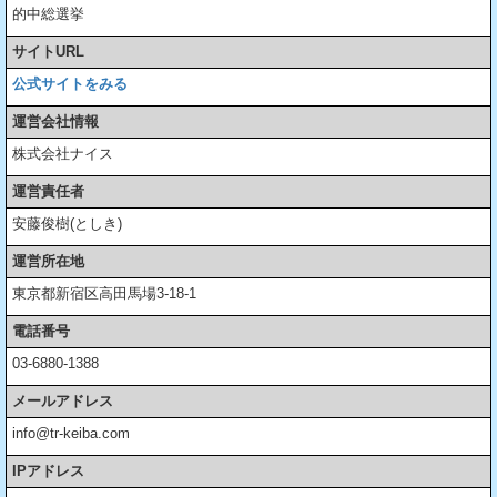
的中総選挙
サイトURL
公式サイトをみる
運営会社情報
株式会社ナイス
運営責任者
安藤俊樹(としき)
運営所在地
東京都新宿区高田馬場3-18-1
電話番号
03-6880-1388
メールアドレス
info@tr-keiba.com
IPアドレス