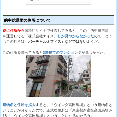
的中総選挙の住所について
逆に住所から
国税庁サイトで検索してみると、この「的中総選挙」
を運営してる「株式会社ナイス」
しか見つからなかった
ので、どう
もこの住所は
「バーチャルオフィス」などではない
ようだ。
この住所を調べてみると
3階建てのマンション？
が見つかった。
建物名と住所を拡大
すると、「ウイング高田馬場」という建物名と
いうことが分かったので、正式な住所は「東京都新宿区高田馬場3-
18-1 ウイング高田馬場」ということになるのだろう。