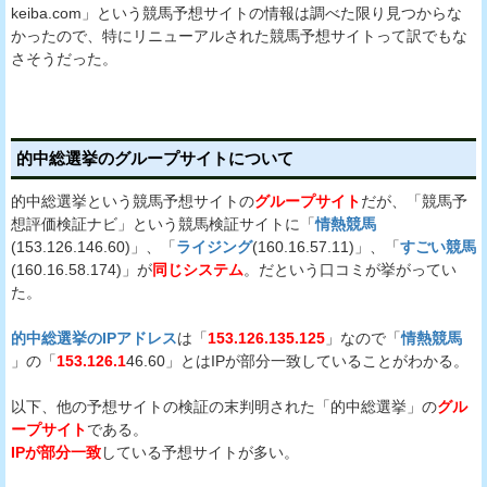
keiba.com」という競馬予想サイトの情報は調べた限り見つからな
かったので、特にリニューアルされた競馬予想サイトって訳でもな
さそうだった。
的中総選挙のグループサイトについて
的中総選挙という競馬予想サイトの
グループサイト
だが、「競馬予
想評価検証ナビ」という競馬検証サイトに「
情熱競馬
(153.126.146.60)」、「
ライジング
(160.16.57.11)」、「
すごい競馬
(160.16.58.174)」が
同じシステム
。だという口コミが挙がってい
た。
的中総選挙のIPアドレス
は「
153.126.135.125
」なので「
情熱競馬
」の「
153.126.1
46.60」とはIPが部分一致していることがわかる。
以下、他の予想サイトの検証の末判明された「的中総選挙」の
グル
ープサイト
である。
IPが部分一致
している予想サイトが多い。