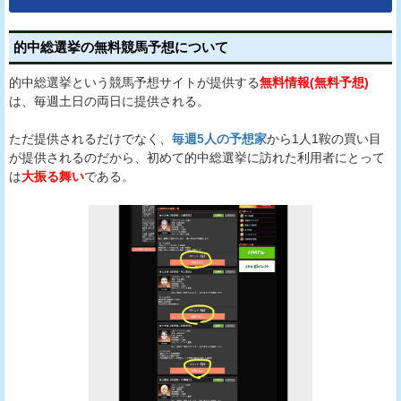
的中総選挙の無料競馬予想について
的中総選挙という競馬予想サイトが提供する
無料情報(無料予想)
は、毎週土日の両日に提供される。
ただ提供されるだけでなく、
毎週5人の予想家
から1人1鞍の買い目
が提供されるのだから、初めて的中総選挙に訪れた利用者にとって
は
大振る舞い
である。