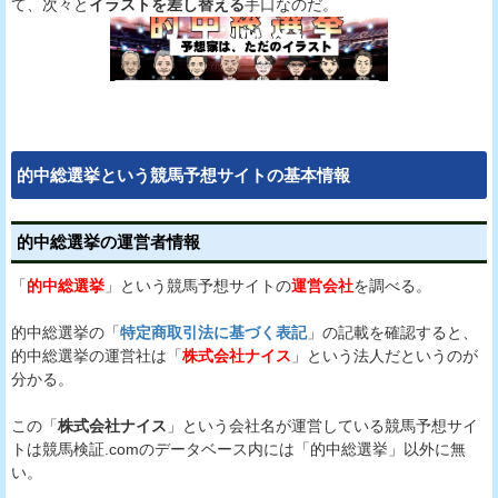
て、次々と
イラストを差し替える
手口なのだ。
的中総選挙という競馬予想サイトの基本情報
的中総選挙の運営者情報
「
的中総選挙
」という競馬予想サイトの
運営会社
を調べる。
的中総選挙の「
特定商取引法に基づく表記
」の記載を確認すると、
的中総選挙の運営社は「
株式会社ナイス
」という法人だというのが
分かる。
この「
株式会社ナイス
」という会社名が運営している競馬予想サイ
トは競馬検証.comのデータベース内には「的中総選挙」以外に無
い。