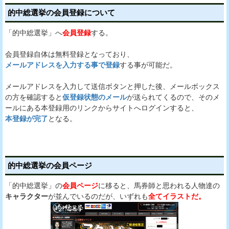
的中総選挙の会員登録について
「的中総選挙」へ
会員登録
する。
会員登録自体は無料登録となっており、
メールアドレスを入力する事で登録
する事が可能だ。
メールアドレスを入力して送信ボタンと押した後、メールボックス
の方を確認すると
仮登録状態のメール
が送られてくるので、そのメ
ールにある本登録用のリンクからサイトへログインすると、
本登録が完了
となる。
的中総選挙の会員ページ
「的中総選挙」の
会員ページ
に移ると、馬券師と思われる人物達の
キャラクター
が並んでいるのだが、いずれも
全てイラストだ。