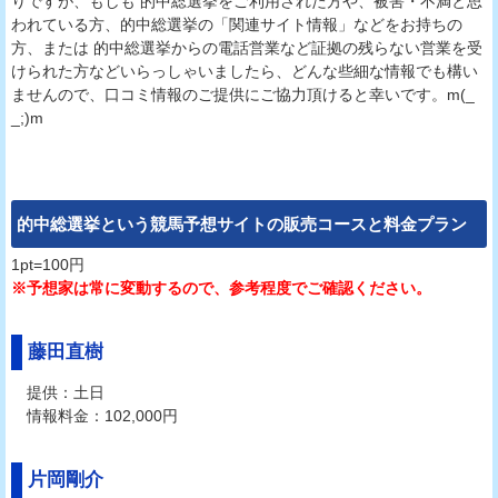
りですが、もしも 的中総選挙をご利用された方や、被害・不満と思
われている方、的中総選挙の「関連サイト情報」などをお持ちの
方、または 的中総選挙からの電話営業など証拠の残らない営業を受
けられた方などいらっしゃいましたら、どんな些細な情報でも構い
ませんので、口コミ情報のご提供にご協力頂けると幸いです。m(_
_;)m
的中総選挙という競馬予想サイトの販売コースと料金プラン
1pt=100円
※予想家は常に変動するので、参考程度でご確認ください。
藤田直樹
提供：土日
情報料金：102,000円
片岡剛介