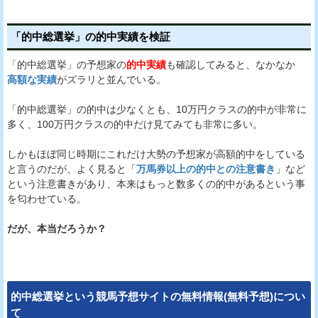
「的中総選挙」の的中実績を検証
「的中総選挙」の予想家の
的中実績
も確認してみると、なかなか
高額な実績
がズラリと並んでいる。
「的中総選挙」の的中は少なくとも、10万円クラスの的中が非常に
多く、100万円クラスの的中だけ見てみても非常に多い。
しかもほぼ同じ時期にこれだけ大勢の予想家が高額的中をしている
と言うのだが、よく見ると「
万馬券以上の的中との注意書き
」など
という注意書きがあり、本来はもっと数多くの的中があるという事
を匂わせている。
だが、本当だろうか？
的中総選挙という競馬予想サイトの無料情報(無料予想)につい
て