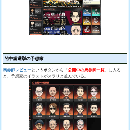
的中総選挙の予想家
馬券師レビュー
というボタンから「
公開中の馬券師一覧
」に入る
と、予想家のイラストがスラリと並んでいる。