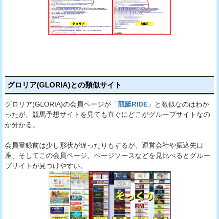
グロリア(GLORIA)との類似サイト
グロリア(GLORIA)の会員ページが「
競艇RIDE
」と激似なのはわか
ったが、競馬予想サイトを見ても直ぐにどこがグループサイトなの
か分かる。
会員登録前は少し形状が違ったりもするが、運営会社や振込先口
座、そしてこの会員ページ、ページソースなどを見比べるとグルー
プサイトが見つけやすい。