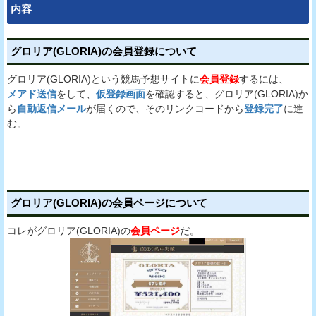
内容
グロリア(GLORIA)の会員登録について
グロリア(GLORIA)という競馬予想サイトに
会員登録
するには、
メアド送信
をして、
仮登録画面
を確認すると、グロリア(GLORIA)か
ら
自動返信メール
が届くので、そのリンクコードから
登録完了
に進
む。
グロリア(GLORIA)の会員ページについて
コレがグロリア(GLORIA)の
会員ページ
だ。