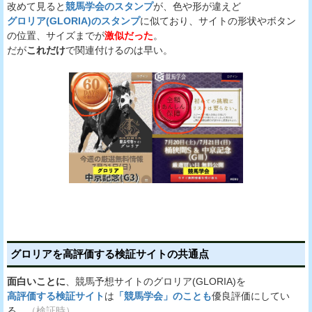
改めて見ると
競馬学会のスタンプ
が、色や形が違えど
グロリア(GLORIA)のスタンプ
に似ており、サイトの形状やボタン
の位置、サイズまでが
激似だった
。
だが
これだけ
で関連付けるのは早い。
グロリアを高評価する検証サイトの共通点
面白いことに
、競馬予想サイトのグロリア(GLORIA)を
高評価する検証サイト
は
「競馬学会」のことも
優良評価にしてい
る。
（検証時）