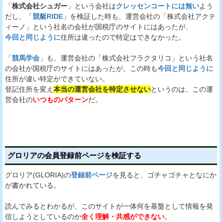
「
株式会社シュガー
」という会社は
クレッセンコートには無い
よう
だし、「
競艇RIDE
」を検証した時も、運営会社の「株式会社アクテ
ィーノ」という社名の会社が国税庁のサイトにはあったが、
今回と同じように
住所は違ったので特定はできなかった。
「
競馬学会
」も、運営会社の「株式会社フラクタリコ」という社名
の会社が国税庁のサイトにはあったが、この時も
今回と同じように
住所が違い特定ができていない。
登記住所を変え
本当の運営会社を特定させない
というのは、この運
営会社の
いつものパターン
だ。
グロリアの会員登録前ページを検証する
グロリア(GLORIA)の
登録前ページ
を見ると、ゴチャゴチャとなにか
が書かれている。
読んでみるとわかるが、このサイトが一体何を基盤として情報を発
信しようとしているのか
全く理解・共感ができない
。