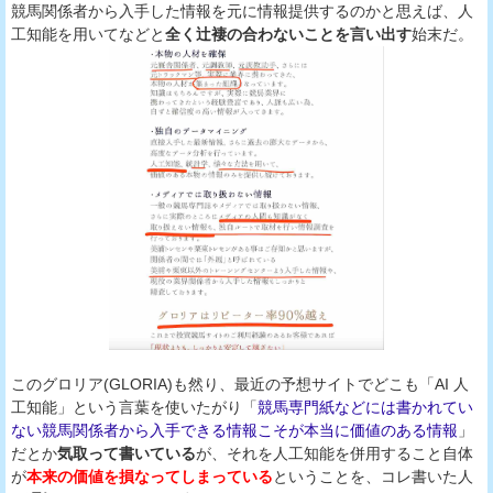
競馬関係者から入手した情報を元に情報提供するのかと思えば、人
工知能を用いてなどと
全く辻褄の合わないことを言い出す
始末だ。
このグロリア(GLORIA)も然り、最近の予想サイトでどこも「AI 人
工知能」という言葉を使いたがり「
競馬専門紙などには書かれてい
ない競馬関係者から入手できる情報こそが本当に価値のある情報
」
だとか
気取って書いている
が、それを人工知能を併用すること自体
が
本来の価値を損なってしまっている
ということを、コレ書いた人