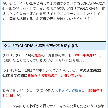
が、仮にサイトURLを契約して１週間でグロリア(GLORIA)を完成さ
せ一般公開したとして、まだ知名度が無いグロリア(GLORIA)を、前
述したような自社運営の集客サイトでプロモーションしたとして
も、
毎日大絶賛する「お客様の声」
が届くのだろうか？？
グロリア(GLORIA)の感謝の声が不自然すぎる
グロリア(GLORIA)の
最古
の「お客様の声」も「
2019年 6月17日
」
に届いたことになっているのだが、6月17日は月曜だ。
つまり6月15、16日で的中したってことらしいが、
次の週末(6/22
6/23)までの間に
８個も「お客様の声」が届いている…
改めて書くが、グロリア(GLORIA)の
ドメイン取得日
は「
2019年 6
月14日
」だ。
ドメイン契約して
わずか３日
でサイトを作り公開したというのも
考