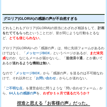
グロリア(GLORIA)の感謝の声が不自然すぎる
どれもこれもグロリア(GLORIA)の担当にわざわざ相談をして、
計画
をたててもらった
ということだが、皆が同じような行動をとるな
ど、
とても信じられない
。
グロリア(GLORIA)への「感謝の声」は、特に先頭フォームがあるわ
けではなく、「
メッセージBOX
」というページがあるが、
まだ未完
成
なのか、なにもメールが届かないし、「
送信済０通
」とか書いて
あるが
送れるような機能は無い
。
なので「
メッセージBOX
」から「感謝の声」を送るのは不可能なわ
けで、それ以外だと「
お問い合わせ
」からしか送れない。
「
ご不明な点
」を運営会社に問うような「問い合わせフォーム」か
ら、
64人もの感謝の声
を、
わずか１ヶ月で送るだろうか？
捏造と思える「お客様の声」だった。