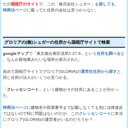
だが
国税庁のサイト
で、この「株式会社シュガー」を
探しても
、
特商法ページ
に載ってた住所の会社は見つからない。
グロリアの(株)シュガーの住所から国税庁サイトで検索
googleマップ
で「東京都台東区浅草2-27-9」という
住所を調べると
、なんか路地裏みたいな場所が表示された。
改めて国税庁サイトでグロリア(GLORIA)の
運営社住所から探す
と、
同じ住所の法人がいくつか見つかる。
「
クレッセンコート
」という建物がその住所にあることが分かっ
た。
特商法ページ
に建物名や部屋番号まで記載しなくても別に法律違反
ではないので特に問題はないのだが、この
クレッセンコート
に本当
にグロリア(GLORIA)の運営者がいるのだろうか？