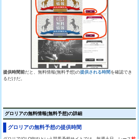
提供時間前
だと、無料情報(無料予想)の
提供される時間
を確認でき
るだけだ。
グロリアの無料情報(無料予想)の詳細
グロリアの無料予想の提供時間
グロリア(GLORIA)という競馬予想サイトでは、毎週土日、レース
前