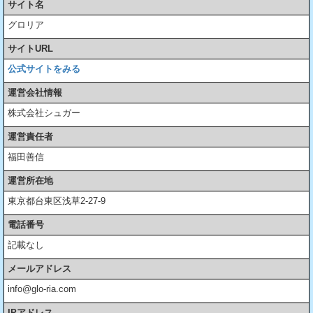
サイト名
グロリア
サイトURL
公式サイトをみる
運営会社情報
株式会社シュガー
運営責任者
福田善信
運営所在地
東京都台東区浅草2-27-9
電話番号
記載なし
メールアドレス
info@glo-ria.com
IPアドレス