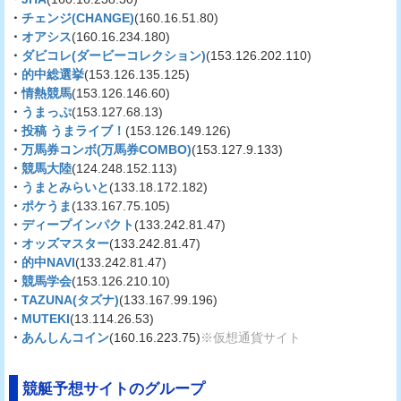
・
チェンジ(CHANGE)
(160.16.51.80)
・
オアシス
(160.16.234.180)
・
ダビコレ(ダービーコレクション)
(153.126.202.110)
・
的中総選挙
(153.126.135.125)
・
情熱競馬
(153.126.146.60)
・
うまっぷ
(153.127.68.13)
・
投稿 うまライブ！
(153.126.149.126)
・
万馬券コンボ(万馬券COMBO)
(153.127.9.133)
・
競馬大陸
(124.248.152.113)
・
うまとみらいと
(133.18.172.182)
・
ポケうま
(133.167.75.105)
・
ディープインパクト
(133.242.81.47)
・
オッズマスター
(133.242.81.47)
・
的中NAVI
(133.242.81.47)
・
競馬学会
(153.126.210.10)
・
TAZUNA(タズナ)
(133.167.99.196)
・
MUTEKI
(13.114.26.53)
・
あんしんコイン
(160.16.223.75)
※仮想通貨サイト
競艇予想サイトのグループ