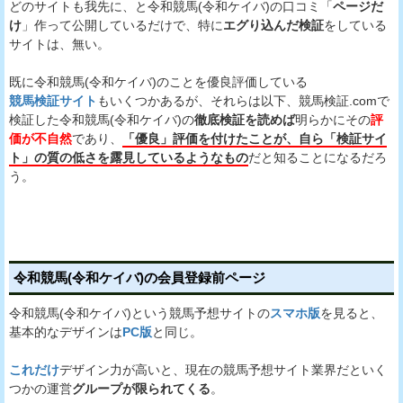
どのサイトも我先に、と令和競馬(令和ケイバ)の口コミ「
ページだ
け
」作って公開しているだけで、特に
エグり込んだ検証
をしている
サイトは、無い。
既に令和競馬(令和ケイバ)のことを優良評価している
競馬検証サイト
もいくつかあるが、それらは以下、競馬検証.comで
検証した令和競馬(令和ケイバ)の
徹底検証を読めば
明らかにその
評
価が不自然
であり、
「優良」評価を付けたことが、自ら「検証サイ
ト」の質の低さを露見しているようなもの
だと知ることになるだろ
う。
令和競馬(令和ケイバ)の会員登録前ページ
令和競馬(令和ケイバ)という競馬予想サイトの
スマホ版
を見ると、
基本的なデザインは
PC版
と同じ。
これだけ
デザイン力が高いと、現在の競馬予想サイト業界だといく
つかの運営
グループが限られてくる
。