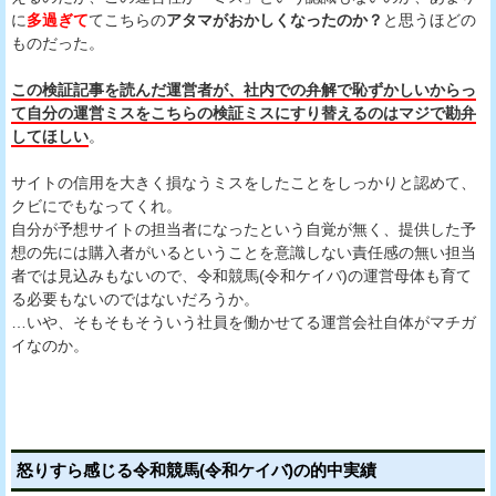
に
多過ぎて
てこちらの
アタマがおかしくなったのか？
と思うほどの
ものだった。
この検証記事を読んだ運営者が、社内での弁解で恥ずかしいからっ
て自分の運営ミスをこちらの検証ミスにすり替えるのはマジで勘弁
してほしい
。
サイトの信用を大きく損なうミスをしたことをしっかりと認めて、
クビにでもなってくれ。
自分が予想サイトの担当者になったという自覚が無く、提供した予
想の先には購入者がいるということを意識しない責任感の無い担当
者では見込みもないので、令和競馬(令和ケイバ)の運営母体も育て
る必要もないのではないだろうか。
…いや、そもそもそういう社員を働かせてる運営会社自体がマチガ
イなのか。
怒りすら感じる令和競馬(令和ケイバ)の的中実績