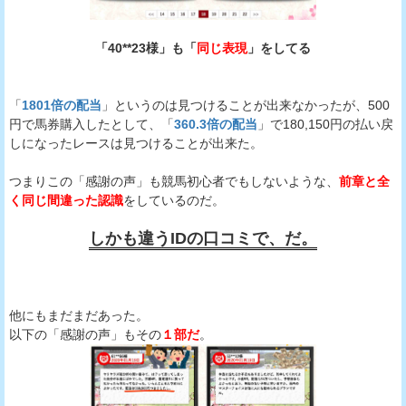
「40**23様」も「
同じ表現
」をしてる
「
1801倍の配当
」というのは見つけることが出来なかったが、500
円で馬券購入したとして、「
360.3倍の配当
」で180,150円の払い戻
しになったレースは見つけることが出来た。
つまりこの「感謝の声」も競馬初心者でもしないような、
前章と全
く同じ間違った認識
をしているのだ。
しかも違うIDの口コミで、だ。
他にもまだまだあった。
以下の「感謝の声」もその
１部だ
。