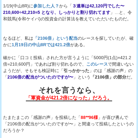
1/19(中山8R)に
参加した人？
から「
３連単は42,120円でした〜
210,600÷42,210=5 となり、しっかりと割り切れてます
」…と、令
和競馬(令和ケイバ)の投資金の計算法を教えていただいたものだ。
なるほど、私は
「2106倍」という配当
のレースを探していたが、確
かに
1月19日の中山8Rでは421.2倍
がある。
確かに「口コミ投稿」された方が言うように「5000円(1点)×421.2
倍=210,600円」であれば割り切れるので、
このレース
で間違いない
ようだが、そもそも検証時に「
引っかかった
」のは「感謝の声」の
「
2106倍の配当がついたのですが〜
」という
「2106倍」の部分
だ。
それを言うなら、
「軍資金が421.2倍になった」だろう。
たまたまこの「感謝の声」を投稿した「
88**96様
」が喜び勇んで
「2106倍の配当がついたのですが〜」と間違って投稿したというの
だろうか？