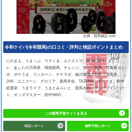
出典：競馬検証.com
令和ケイバ(令和競馬)の⼝コミ・評判と検証ポイントまとめ
にのまえ、うまっぷ、ウマくる、エクストラ、HORIZON、ダビコ
レ、あしたの万馬券、情熱競馬、チェンジ、すごい競馬、万馬券コン
ボ、ポケうま、リンカーン、チケラボ、細川達成のTHE・万馬券、
JHA、ユニコーン、グロリア、競馬学会、TAZUNA、ポケうま、的中
総選挙、うまライブ、うまとみらいと、競馬大陸、ディープインパク
ト、オッズマスター、的中NAVI、、
この競馬予想サイトを見る
検証レポート
無料予想レポート