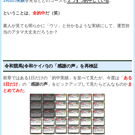
19日の実績
を見るとどのコースも
２つずつ的中している
。
ということは、
全的中
だ（笑）
素人が見ても明らかに「ウソ」と分かるような実績にして、運営担
当のアタマ大丈夫だろうか？
令和競馬(令和ケイバ)の「感謝の声」を再検証
前章ではある1日だけの「的中実績」を並べて見たが、今度は「
ある
1日だけ
」の「
感謝の声
」をピックアップして見たらどんなものか
ま
とめてみた
。