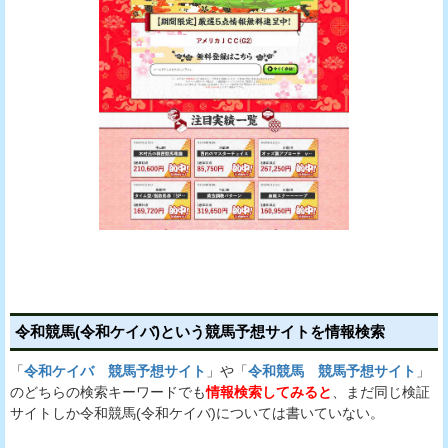
令和競馬(令和ケイバ)という競馬予想サイトを情報検索
「
令和ケイバ 競馬予想サイト
」や「
令和競馬 競馬予想サイト
」
のどちらの検索キーワードでも
情報検索してみると
、まだ同じ検証
サイトしか令和競馬(令和ケイバ)については書いていない。