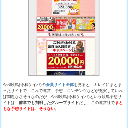
令和競馬(令和ケイバ)の
会員サイト全体
を見ると、キレイにまとま
ったサイトで、これで運営、予想、コンテンツなどが充実していれ
ば問題なさそうなのだが、令和競馬(令和ケイバ)という競馬予想サ
イトは、
前章でも判明したグループサイト
だし、この運営社で
まと
もな予想サイトは、そうない
。