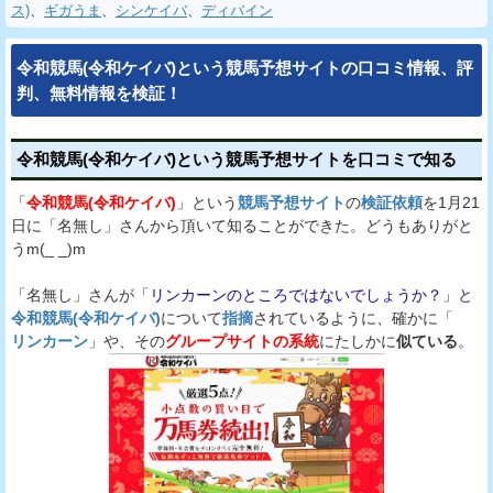
ス)
、
ギガうま
、
シンケイバ
、
ディバイン
令和競馬(令和ケイバ)という競馬予想サイトの口コミ情報、評
判、無料情報を検証！
令和競馬(令和ケイバ)という競馬予想サイトを口コミで知る
「
令和競馬(令和ケイバ)
」という
競馬予想サイト
の
検証依頼
を1月21
日に「名無し」さんから頂いて知ることができた。どうもありがと
うm(_ _)m
「名無し」さんが「
リンカーンのところではないでしょうか？
」と
令和競馬(令和ケイバ)
について
指摘
されているように、確かに「
リンカーン
」や、その
グループサイトの系統
にたしかに
似ている
。