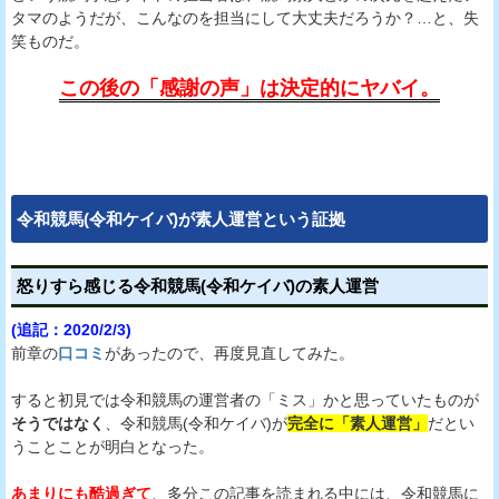
タマのようだが、こんなのを担当にして大丈夫だろうか？…と、失
笑ものだ。
この後の「感謝の声」は決定的にヤバイ。
令和競馬(令和ケイバ)が素人運営という証拠
怒りすら感じる令和競馬(令和ケイバ)の素人運営
(追記：2020/2/3)
前章の
口コミ
があったので、再度見直してみた。
すると初見では令和競馬の運営者の「ミス」かと思っていたものが
そうではなく
、令和競馬(令和ケイバ)が
完全に「素人運営」
だとい
うことことが明白となった。
あまりにも酷過ぎて
、多分この記事を読まれる中には、令和競馬に