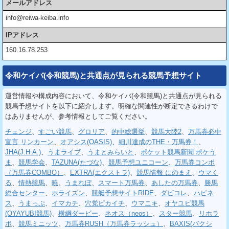
メールアドレス
info@reiwa-keiba.info
IPアドレス
160.16.78.253
令和ケイバ(令和競馬)と共通点が見られる競馬予想サイト
運営情報や構成内容において、令和ケイバ(令和競馬)と共通点が見られる
競馬予想サイトを以下に紹介します。明確な関連性が断定できるわけで
はありませんが、参考情報としてご覧ください。
チェンジ
、
すごい競馬
、
グロリア
、
的中総選挙
、
競馬大陸2
、
万馬券必中
宣言 リンカーン
、
オアシス(OASIS)
、
細川達成のTHE・万馬券！
、
JHA(J.H.A.)
、
うまライブ
、
うまとみらいと
、
ポケット競馬新聞 ポケう
ま
、
競馬学会
、
TAZUNA(たづな)
、
競馬予想ユニコーン
、
万馬券コンボ
（万馬券COMBO）
、
EXTRA(エクストラ)
、
競馬情報 にのまえ
、
ウマく
る
、
情熱競馬
、
暁
、
うまれぼ
、
スマート万馬券
、
あしたの万馬券
、
勝馬
総合センター
、
ホライズン
、
競艇予想サイトRIDE
、
ダビコレ
、
ハピネ
ス
、
うまっぷ
、
イマカチ
、
穴党ピカイチ
、
ウマニキ
、
オヤユビ競馬
(OYAYUBI競馬)
、
横綱ダービー
、
ネオス（neos）
、
スター競馬
、
リホラ
ボ
、
競馬ミニッツ
、
万馬券RUSH（万馬券ラッシュ）
、
BAXIS(バクシ