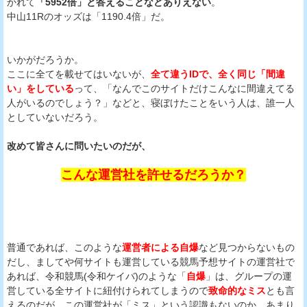
かれて
「5952倍」と答えることなどありえない
。
中山11Rのオッズは「1190.4倍」だ。
いかがだろうか。
ここに全てを載せてはいないが、
全て違うIDで、全く同じ「間違
い」をしている
って、「なんでこのサイトだけこんなに間違えてる
人がいるのでしょう？」などと、寝ぼけたことをいう人は、誰一人
としていないだろう。
改めて皆さんに問いたいのだが、
こんな運営社を許せるだろうか？
普通であれば、このような
運営者による自爆
など見つからないもの
だし、ましてや何サイトも運営している競馬予想サイトの運営社で
あれば、令和競馬(令和ケイバ)のような「
自爆
」は、グループの運
営している全サイトに紐付けられてしまうので
致命的なミス
とも言
えるのだが、この運営社が「ミス」という認識もないのか、あまり