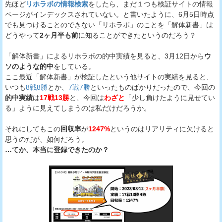
先ほど
リホラボの情報検索
をしたら、まだ１つも検証サイトの情報
ページがインデックスされていない。と書いたように、6月5日時点
でも見つけることのできない「リホラボ」のことを「解体新書」は
どうやって
2ヶ月半も前
に知ることができたというのだろう？
「解体新書」によるリホラボの的中実績を見ると、3月12日から
ウ
ソのような的中
をしている。
ここ最近「解体新書」が検証したという他サイトの実績を見ると、
いつも
8戦8勝
とか、
7戦7勝
といったものばかりだったので、今回の
的中実績
は
17戦13勝
と、今回は
わざと
「少し負けたように見せてい
る」ように見えてしまうのは私だけだろうか。
それにしてもこの
回収率
が
1247%
というのはリアリティに欠けると
思うのだが、如何だろう。
…てか、本当に登録できたのか？