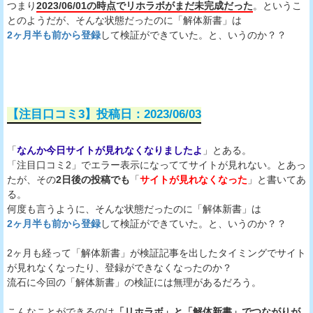
つまり
2023/06/01の時点でリホラボがまだ未完成だった
。というこ
とのようだが、そんな状態だったのに「解体新書」は
2ヶ月半も前から登録
して検証ができていた。と、いうのか？？
【注目口コミ3】投稿日：2023/06/03
「
なんか今日サイトが見れなくなりましたよ
」とある。
「注目口コミ2」でエラー表示になっててサイトが見れない。とあっ
たが、その
2日後の投稿でも
「
サイトが見れなくなった
」と書いてあ
る。
何度も言うように、そんな状態だったのに「解体新書」は
2ヶ月半も前から登録
して検証ができていた。と、いうのか？？
2ヶ月も経って「解体新書」が検証記事を出したタイミングでサイト
が見れなくなったり、登録ができなくなったのか？
流石に今回の「解体新書」の検証には無理があるだろう。
こんなことができるのは
「リホラボ」と「解体新書」でつながりが