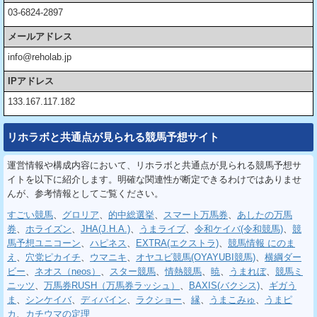
03-6824-2897
メールアドレス
info@reholab.jp
IPアドレス
133.167.117.182
リホラボと共通点が見られる競馬予想サイト
運営情報や構成内容において、リホラボと共通点が見られる競馬予想サ
イトを以下に紹介します。明確な関連性が断定できるわけではありませ
んが、参考情報としてご覧ください。
すごい競馬
、
グロリア
、
的中総選挙
、
スマート万馬券
、
あしたの万馬
券
、
ホライズン
、
JHA(J.H.A.)
、
うまライブ
、
令和ケイバ(令和競馬)
、
競
馬予想ユニコーン
、
ハピネス
、
EXTRA(エクストラ)
、
競馬情報 にのま
え
、
穴党ピカイチ
、
ウマニキ
、
オヤユビ競馬(OYAYUBI競馬)
、
横綱ダー
ビー
、
ネオス（neos）
、
スター競馬
、
情熱競馬
、
暁
、
うまれぼ
、
競馬ミ
ニッツ
、
万馬券RUSH（万馬券ラッシュ）
、
BAXIS(バクシス)
、
ギガう
ま
、
シンケイバ
、
ディバイン
、
ラクショー
、
縁
、
うまこみゅ
、
うまピ
カ
、
カチウマの定理