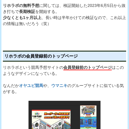
リホラボの無料予想
に関しては、検証開始した2023年6月5日から抜
き打ちで
長期検証
を開始する。
少なくとも1ヶ月以上
、長い時は半年かけての検証なので、これ以上
の情報は無いだろう（笑）
リホラボの会員登録前のトップページ
リホラボという競馬予想サイトの
会員登録前のトップページ
はこの
ようなデザインになっている。
なんだか
オヤユビ競馬
や、
ウマニキ
のグループサイトに似ている気
がする。