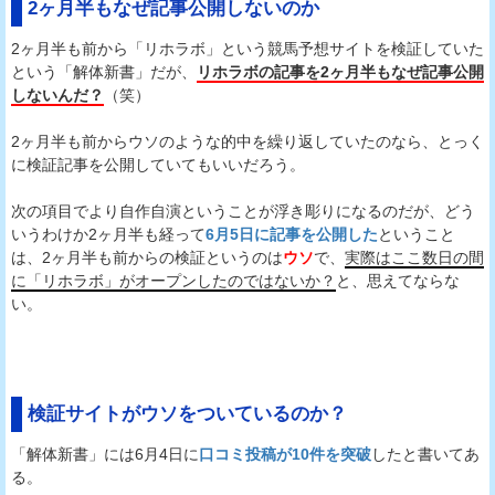
2ヶ月半もなぜ記事公開しないのか
2ヶ月半も前から「リホラボ」という競馬予想サイトを検証していた
という「解体新書」だが、
リホラボの記事を2ヶ月半もなぜ記事公開
しないんだ？
（笑）
2ヶ月半も前からウソのような的中を繰り返していたのなら、とっく
に検証記事を公開していてもいいだろう。
次の項目でより自作自演ということが浮き彫りになるのだが、どう
いうわけか2ヶ月半も経って
6月5日に記事を公開した
ということ
は、2ヶ月半も前からの検証というのは
ウソ
で、
実際はここ数日の間
に「リホラボ」がオープンしたのではないか？
と、思えてならな
い。
検証サイトがウソをついているのか？
「解体新書」には6月4日に
口コミ投稿が10件を突破
したと書いてあ
る。