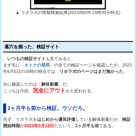
▲ リホラボの情報検索結果(2023/06/05 15時30分時点)
墓穴を掘った、検証サイト
…
いつもの検証サイト
も見てみると、
まず先に「
オトナの競馬
」の全ての検証ページを確認したが、2023
年6月5日の16時の時点では、
リホラボのページはまだ無かった
。
次に確認したのは「
解体新書
」だ。
完全にアウト
こっちは今回、
かと思われる。
2ヶ月半も前から検証。ウソだろ。
先ず、リホラボを
はじめから優良評価
している解体新書だが、
検証
開始時期
が
2023年3月12日
だという。
2ヶ月半も前
である。