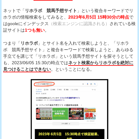
ネットで「
リホラボ 競馬予想サイト
」という複合キーワードでリ
ホラボの情報検索をしてみると、
2023年6月5日 15時30分の時点
で
はgooleにインデックス
（検索エンジンに認識される）
されている検
証サイトは
1つも無い
。
つまり「
リホラボ
」とサイト名を入れて検索しようと、「リホラ
ボ 競馬予想サイト」と複合キーワードで検索しようと、あらゆる
手立てを講じて「リホラボ」という競馬予想サイトを探そうとして
も、2023/06/05 15:30の時点では
ネット検索からリホラボを絶対に
見つけることはできない
。ということになる。