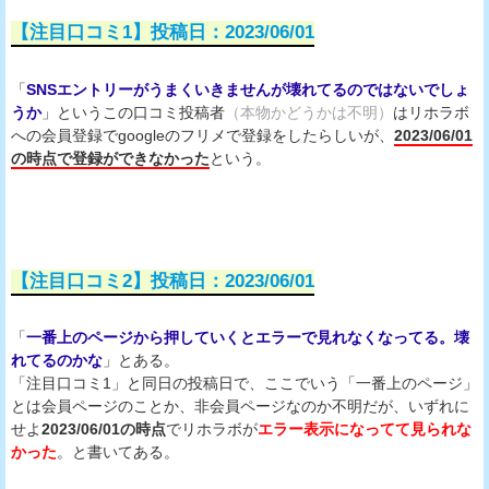
【注目口コミ1】投稿日：2023/06/01
「
SNSエントリーがうまくいきませんが壊れてるのではないでしょ
うか
」というこの口コミ投稿者
（本物かどうかは不明）
はリホラボ
への会員登録でgoogleのフリメで登録をしたらしいが、
2023/06/01
の時点で登録ができなかった
という。
【注目口コミ2】投稿日：2023/06/01
「
一番上のページから押していくとエラーで見れなくなってる。壊
れてるのかな
」とある。
「注目口コミ1」と同日の投稿日で、ここでいう「一番上のページ」
とは会員ページのことか、非会員ページなのか不明だが、いずれに
せよ
2023/06/01の時点
でリホラボが
エラー表示になってて見られな
かった
。と書いてある。