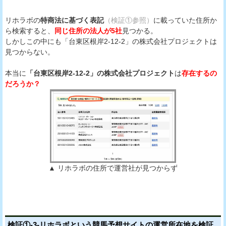
リホラボの
特商法に基づく表記
（検証①参照）
に載っていた住所か
ら検索すると、
同じ住所の法人が5社
見つかる。
しかしこの中にも「台東区根岸2-12-2」の株式会社プロジェクトは
見つからない。
本当に
「台東区根岸2-12-2」の株式会社プロジェクト
は
存在するの
だろうか？
▲ リホラボの住所で運営社が見つからず
検証①-3-リホラボという競馬予想サイトの運営所在地を検証