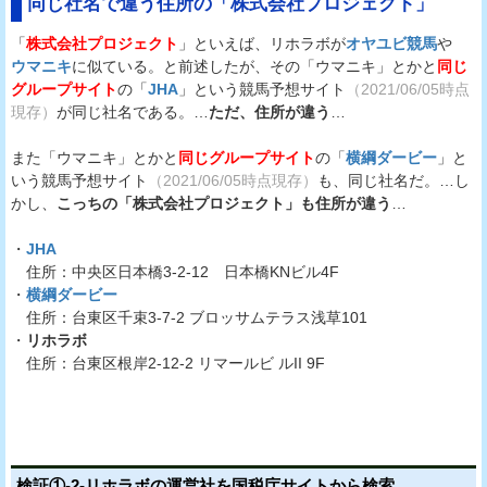
同じ社名で違う住所の「株式会社プロジェクト」
「
株式会社プロジェクト
」といえば、リホラボが
オヤユビ競馬
や
ウマニキ
に似ている。と前述したが、その「ウマニキ」とかと
同じ
グループサイト
の「
JHA
」という競馬予想サイト
（2021/06/05時点
現存）
が同じ社名である。…
ただ、住所が違う
…
また「ウマニキ」とかと
同じグループサイト
の「
横綱ダービー
」と
いう競馬予想サイト
（2021/06/05時点現存）
も、同じ社名だ。…し
かし、
こっちの「株式会社プロジェクト」も住所が違う
…
・
JHA
住所：中央区日本橋3-2-12 日本橋KNビル4F
・
横綱ダービー
住所：台東区千束3-7-2 ブロッサムテラス浅草101
・
リホラボ
住所：台東区根岸2-12-2 リマールビ ルII 9F
検証①-2-リホラボの運営社を国税庁サイトから検索