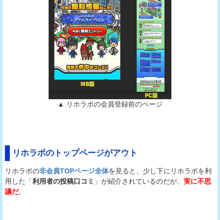
▲ リホラボの会員登録前のページ
リホラボのトップページがアウト
リホラボの
非会員TOPページ全体
を見ると、少し下にリホラボを利
用した「
利用者の投稿口コミ
」が紹介されているのだが、
実に不思
議だ
。