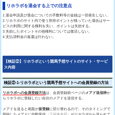
リホラボを退会する上での注意点
1.退会申請及び退会についての手数料等の金銭は一切発生しない。
2.リホラボのサイト内で使う所持ポイントが残っていた場合はサー
ビスの利用に関する権利を失い、ポイントは失効する。
3.失効したポイントその他権利については復活しない。
4.支払済料金の返還は行わない。
【検証②】リホラボという競馬予想サイトのサイト・サービ
ス内容
検証②-1-リホラボという競馬予想サイトへの会員登録の方法
リホラボへの会員登録方法
は、会員登録前ページの
メアド送信枠
か
らリホラボに登録したい自分のメアドを送信する。
メアドを送ると画面が
仮登録
に切り替わるので、そのタイミングで
登録したメアドに自動返信
（下画像参照）
がリホラボから送られて