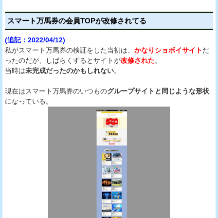
スマート万馬券の会員TOPが改修されてる
(追記：2022/04/12)
私がスマート万馬券の検証をした当初は、
かなりショボイサイト
だ
ったのだが、しばらくするとサイトが
改修された
。
当時は
未完成だったのかもしれない
。
現在はスマート万馬券のいつもの
グループサイトと同じような形状
になっている。