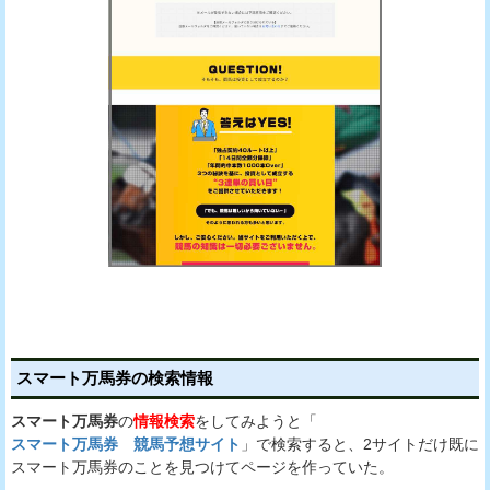
スマート万馬券の検索情報
スマート万馬券
の
情報検索
をしてみようと「
スマート万馬券 競馬予想サイト
」で検索すると、2サイトだけ既に
スマート万馬券のことを見つけてページを作っていた。