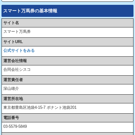
スマート万馬券の基本情報
サイト名
スマート万馬券
サイトURL
公式サイトをみる
運営会社情報
合同会社シスコ
運営責任者
深山雄介
運営所在地
東京都豊島区池袋4-15-7 ポナント池袋201
電話番号
03-5579-5849