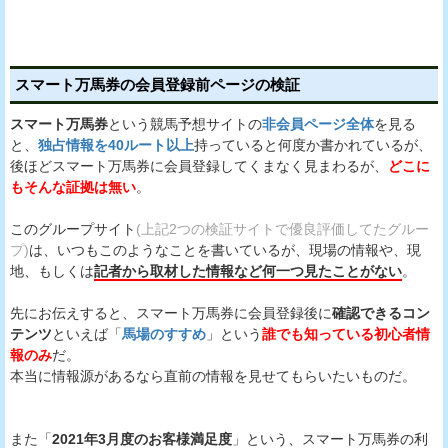
スマート万馬券の会員登録前ページの検証
スマート万馬券
という競馬予想サイトの
非会員ページ全体
を見る
と、
独占情報を40ルート以上
持っていると何度か書かれているが、
後ほどスマート万馬券に会員登録してくまなく見まわるが、
どこに
もそんな証拠は無い
。
このグループサイト
(上記2つの検証サイトで優良評価してたグルー
プ)
は、いつもこのようなことを書いているが、現場の情報や、現
地、もしくは
記者から取材した情報など何一つ見たことがない
。
先にお伝えすると、スマート万馬券に会員登録後に
確認できるコン
テンツ
といえば「
馬場のすすめ
」という
誰でも知っている初心者情
報のみ
だ。
本当に情報源があるなら直前の情報を見せてもらいたいものだ。
また「
2021年3月度のお客様満足度
」という、スマート万馬券の利