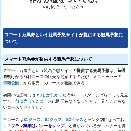
のは間違いないだろう。
スマート万馬券という競馬予想サイトが提供する競馬予想に
ついて
スマート万馬券が提供する競馬予想について
スマート万馬券という競馬予想サイトの
提供する競馬予想
は、
毎週
週明けから
有料コースの販売を開始するのだが、メニューバーの「
情報公開
」から販売中のコースを確認できる。
初回の検証時には
3つしかなかった
有料コースが、しばらくして見直
すと、
前に売ってたコース
は跡形もなくなっており、見たこともな
いコースが並んでいた。
各コースは
S1クラス、S2クラス、S3クラス
とランク別になってお
り「
プラン詳細はバナーをタップ
」と書かれているが、バナーを押