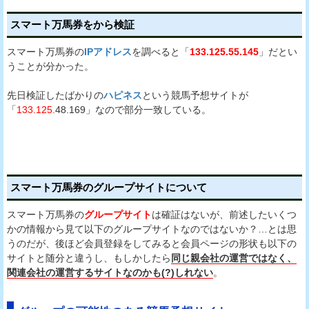
スマート万馬券をから検証
スマート万馬券の
IPアドレス
を調べると「
133.125.55.145
」だとい
うことが分かった。
先日検証したばかりの
ハピネス
という競馬予想サイトが
「
133.125.
48.169」なので部分一致している。
スマート万馬券のグループサイトについて
スマート万馬券の
グループサイト
は確証はないが、前述したいくつ
かの情報から見て以下のグループサイトなのではないか？…とは思
うのだが、後ほど会員登録をしてみると会員ページの形状も以下の
サイトと随分と違うし、もしかしたら
同じ親会社の運営ではなく、
関連会社の運営するサイトなのかも(?)しれない
。