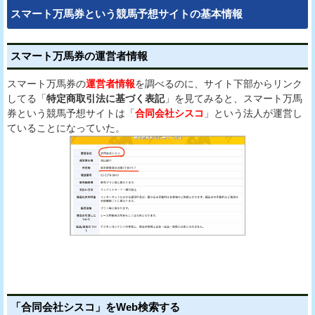
スマート万馬券という競馬予想サイトの基本情報
スマート万馬券の運営者情報
スマート万馬券の
運営者情報
を調べるのに、サイト下部からリンク
してる「
特定商取引法に基づく表記
」を見てみると、スマート万馬
券という競馬予想サイトは「
合同会社シスコ
」という法人が運営し
ていることになっていた。
「合同会社シスコ」をWeb検索する