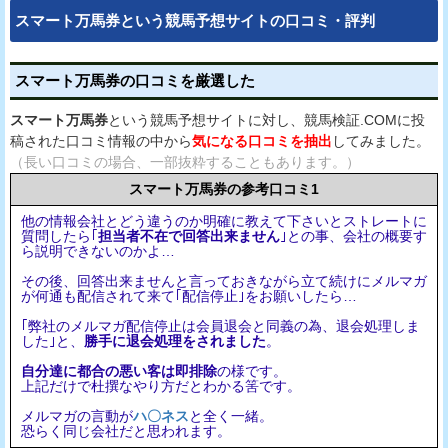
スマート万馬券という競馬予想サイトの口コミ・評判
スマート万馬券の口コミを厳選した
スマート万馬券
という競馬予想サイトに対し、競馬検証.COMに投
稿された口コミ情報の中から
気になる口コミを抽出
してみました。
（長い口コミの場合、一部抜粋することもあります。）
スマート万馬券の参考口コミ1
他の情報会社とどう違うのか明確に教えて下さいとストレートに
質問したら｢
担当者不在で回答出来ません
｣との事、会社の概要す
ら説明できないのかよ…
その後、回答出来ませんと言っておきながら立て続けにメルマガ
が何通も配信されて来て｢配信停止｣をお願いしたら…
｢弊社のメルマガ配信停止は会員退会と同義の為、退会処理しま
した｣と、
勝手に退会処理をされました
。
自分達に都合の悪い客は即排除
の様です。
上記だけで杜撰なやり方だとわかる筈です。
メルマガの言動が
ハ〇ネス
と全く一緒。
恐らく同じ会社だと思われます。