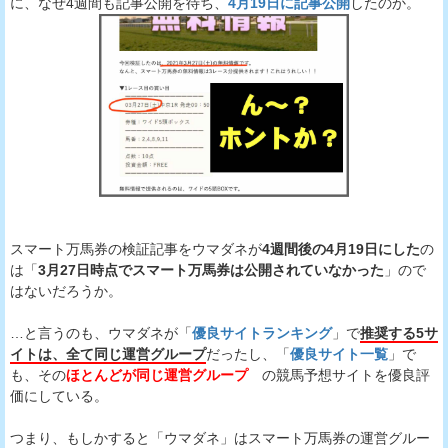
に、なぜ4週間も記事公開を待ち、
4月19日に記事公開
したのか。
スマート万馬券の検証記事をウマダネが
4週間後の4月19日にした
の
は「
3月27日時点でスマート万馬券は公開されていなかった
」ので
はないだろうか。
…と言うのも、ウマダネが「
優良サイトランキング
」で
推奨する5サ
イトは、全て同じ運営グループ
だったし、「
優良サイト一覧
」で
も、その
ほとんどが同じ運営グループ
の競馬予想サイトを優良評
価にしている。
つまり、もしかすると「ウマダネ」はスマート万馬券の運営グルー