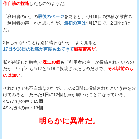
作自演の捏造
したもののようだ。
「利用者の声」の
最後のページ
を見ると、4月18日の投稿が最古の
「利用者の声」かと思ったが、
最初の声は
4月17日で、2日間だけ
だ。
2日しかないことは別に構わないが、よく見ると
17日や18日の投稿が何度も出てきて
滅茶苦茶だ
。
私が確認した時点で
既に30個
も「利用者の声」が投稿されているの
だが、いずれも4/17と4/18に投稿されたものだけで、
それ以前のも
のは無い
。
それだけでも不自然なのだが、この2日間に投稿されたという声を分
けてみると、
たった1日に17個
も声が届いたことになっている。
4/17だけの声：
13個
4/18だけの声：
17個
明らかに異常だ。