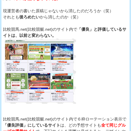
現運営者の書いた原稿じゃないから消したのだろうか（笑）
それとも
後ろめたい
から消したのか（笑）
比較競馬.net(比較競艇.net)のサイト内で
「優良」と評価しているサ
イトは、以前と変わらない。
比較競馬.net(比較競艇.net)のサイト内で６枠ローテーション表示で
「優良評価」にしているサイト
は、どの予想サイトも
全て同じグル