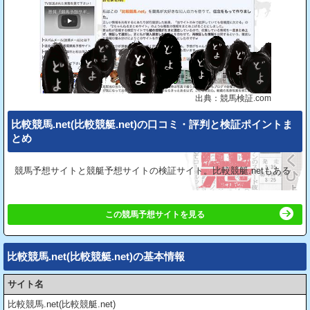
出典：競馬検証.com
比較競馬.net(比較競艇.net)の⼝コミ・評判と検証ポイントま
とめ
競馬予想サイトと競艇予想サイトの検証サイト。比較競艇.netもある
この競馬予想サイトを見る
比較競馬.net(比較競艇.net)の基本情報
サイト名
比較競馬.net(比較競艇.net)