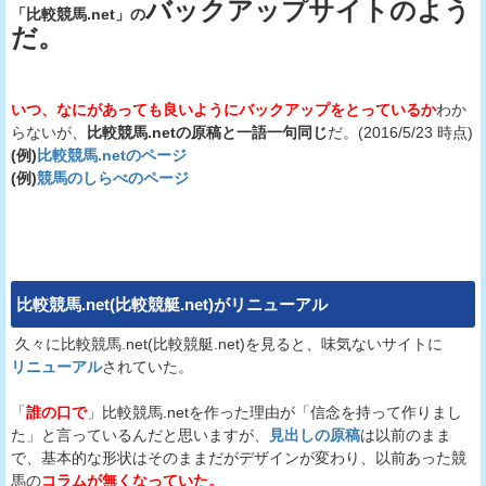
バックアップサイトのよう
「比較競馬.net」の
だ。
いつ、なにがあっても良いようにバックアップをとっているか
わか
らないが、
比較競馬.netの原稿と一語一句同じ
だ。(2016/5/23 時点)
(例)
比較競馬.netのページ
(例)
競馬のしらべのページ
比較競馬.net(比較競艇.net)
がリニューアル
久々に比較競馬.net(比較競艇.net)を見ると、味気ないサイトに
リニューアル
されていた。
「
誰の口で
」比較競馬.netを作った理由が「信念を持って作りまし
た」と言っているんだと思いますが、
見出しの原稿
は以前のまま
で、基本的な形状はそのままだがデザインが変わり、以前あった競
馬の
コラムが無くなっていた。