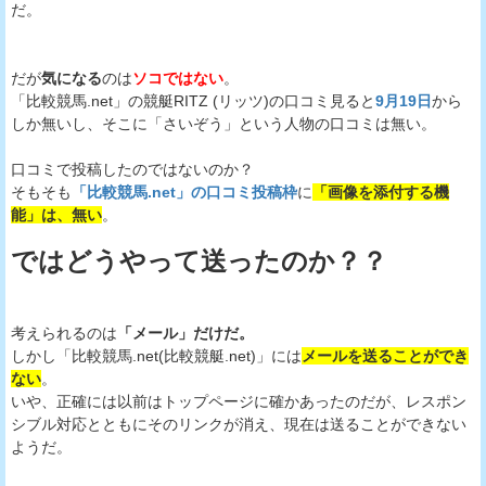
だ。
だが
気になる
のは
ソコではない
。
「比較競馬.net」の競艇RITZ (リッツ)の口コミ見ると
9月19日
から
しか無いし、そこに「さいぞう」という人物の口コミは無い。
口コミで投稿したのではないのか？
そもそも
「比較競馬.net」の口コミ投稿枠
に
「画像を添付する機
能」は、無い
。
ではどうやって送ったのか？？
考えられるのは
「メール」だけだ。
しかし「比較競馬.net(比較競艇.net)」には
メールを送ることができ
ない
。
いや、正確には以前はトップページに確かあったのだが、レスポン
シブル対応とともにそのリンクが消え、現在は送ることができない
ようだ。