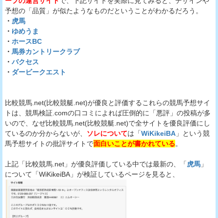
ープの運営サイト
で、下記サイトを実際に見てみると、デザインや
予想の「品質」が似たようなものだということがわかるだろう。
・
虎馬
・
ゆめうま
・
ホースBC
・
馬券カントリークラブ
・
バクセス
・
ダービークエスト
比較競馬.net(比較競艇.net)が優良と評価するこれらの競馬予想サイ
トは、競馬検証.comの口コミによれば圧倒的に「悪評」の投稿が多
いので、なぜ比較競馬.net(比較競艇.net)で全サイトを優良評価にし
ているのか分からないが、
ソレについて
は「
WiKikeiBA
」という競
馬予想サイトの批評サイトで
面白いことが書かれている
。
上記「比較競馬.net」が優良評価している中では最新の、「
虎馬
」
について「WiKikeiBA」が検証しているページを見ると、