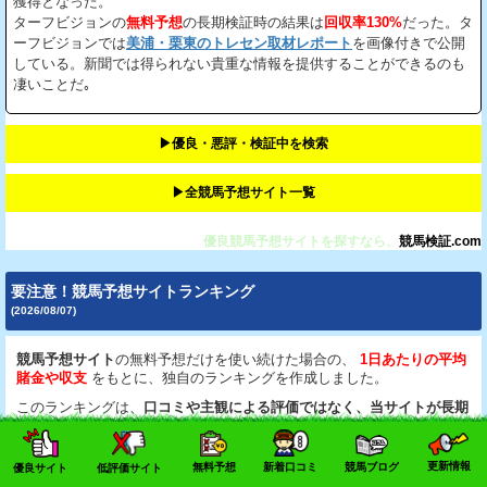
獲得となった。
ターフビジョンの
無料予想
の長期検証時の結果は
回収率130%
だった。タ
ーフビジョンでは
美浦・栗東のトレセン取材レポート
を画像付きで公開
している。新聞では得られない貴重な情報を提供することができるのも
凄いことだ｡
▶︎優良・悪評・検証中を検索
▶︎全競馬予想サイト一覧
優良競馬予想サイトを探すなら、
競馬検証.com
要注意！競馬予想サイトランキング
(2026/08/07)
競馬予想サイト
の無料予想だけを使い続けた場合の、
1日あたりの平均
賭金や収支
をもとに、独自のランキングを作成しました。
このランキングは、
口コミや主観による評価ではなく、当サイトが長期
にわたり無料予想を検証した実測データ
をもとに算出したものです。
マイナス収支が目立った競馬予想サイト
を中心に紹介しており、サイ
更新情報
無料予想
新着口コミ
競馬ブログ
優良サイト
低評価サイト
ト選びの参考情報としてご活用いただけます。