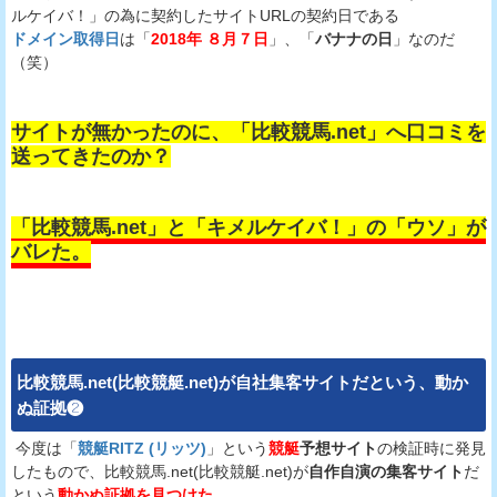
ルケイバ！」の為に契約したサイトURLの契約日である
ドメイン取得日
は「
2018年 ８月７日
」、「
バナナの日
」なのだ
（笑）
サイトが無かったのに、「比較競馬.net」へ口コミを
送ってきたのか？
「比較競馬.net」と「キメルケイバ！」の「ウソ」が
バレた。
比較競馬.net(比較競艇.net)
が自社集客サイトだという、動か
ぬ証拠❷
今度は「
競艇RITZ (リッツ)
」という
競艇
予想サイト
の検証時に発見
したもので、比較競馬.net(比較競艇.net)が
自作自演の集客サイト
だ
という
動かぬ証拠を見つけた
。