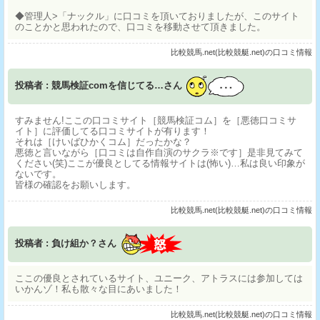
◆管理人>「ナックル」に口コミを頂いておりましたが、このサイト
のことかと思われたので、口コミを移動させて頂きました。
比較競馬.net(比較競艇.net)の口コミ情報
投稿者 : 競馬検証comを信じてる…さん
すみません!ここの口コミサイト［競馬検証コム］を［悪徳口コミサ
イト］に評価してる口コミサイトが有ります！
それは［けいばひかくコム］だったかな？
悪徳と言いながら［口コミは自作自演のサクラ※です］是非見てみて
ください(笑)ここが優良としてる情報サイトは(怖い)…私は良い印象が
ないです。
皆様の確認をお願いします。
比較競馬.net(比較競艇.net)の口コミ情報
投稿者 : 負け組か？さん
ここの優良とされているサイト、ユニーク、アトラスには参加しては
いかんゾ！私も散々な目にあいました！
比較競馬.net(比較競艇.net)の口コミ情報