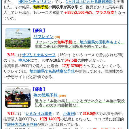
また、「
HRIセンチュリオン
」でも、
1ヶ月以上にわたる継続検証
を実施
した。その結果、
無料予想
の
回収率が高水準で
、推奨どおりに馬券を購
入していた場合、
16レースの累計で
＋88万2,500円の、プラス収支
となっ
ていた。
【優良】
リフレイン
(78)
リフレインの
無料予想
は、
地方競馬の回収率もよく
、
非常に優れた的中率と回収率を誇っている。
7/25
には
サブリミナルターフ
（150pt）というコースで提供された2鞍
のうち、
中京5R
にて、
わずか18点
で
347.5倍
の的中となった。
推奨単価の500円で購入した場合、
17万 3750円
の払戻しとなっている。
リフレインは、
地方競馬でも高精度な予想
を提供しており、信頼性の高
い予想サイトだと評価できる。
【優良】
俺の競馬予想
(809)
魅力は「本物の馬主」によるガチネタと「本物の現役
記者」のガチ内部情報だ！
7/18
には「
いきなり万馬券
」で、
小倉9R
にて
319.0倍
の万馬券を的中。
推奨購入額600円で、
19万 1400円
の払戻しとなった。ココは常に論理的
で
説得力のある見解
が買い目には載っている。