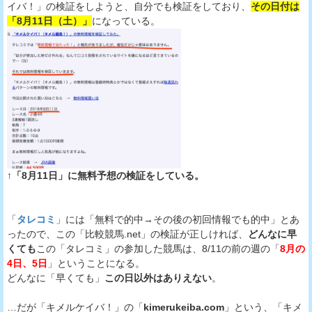
イバ！」の検証をしようと、自分でも検証をしており、
その日付は
「8月11日（土）」
になっている。
↑「8月11日」に無料予想の検証をしている。
「
タレコミ
」には「無料で的中→その後の初回情報でも的中」とあ
ったので、この「比較競馬.net」の検証が正しければ、
どんなに早
くても
この「タレコミ」の参加した競馬は、8/11の前の週の「
8月の
4日、5日
」ということになる。
どんなに「早くても」
この日以外はありえない
。
…だが「キメルケイバ！」の「
kimerukeiba.com
」という、「キメ