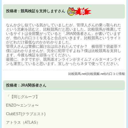
投稿者 : 競馬検証を支持しますさん
なんか少し似ている気がしていましたが、管理人さんの乗っ取られた
という悲劇を読むと、比較競馬だと思いました。比較競馬が推薦して
いるサイトは全部繋がっていると「JRA関係者さん」が書いています
が、他の人の口コミを見ると合点がいきます。比較競馬というサイト
がどれだけ最低なのかがわかりました。
管理人さんは警察に届け出は出されたんですか？ 横領罪？窃盗罪？
僕にはわかりませんが、完全に犯罪ですよね？僕は比較競馬を支持し
ます。今後も検証を頑張ってください。
最後に、ネタですが、競馬道オンラインがタイムフィルターオンライ
ンも運営していると思います。宜しかったらネタで使ってください。
比較競馬.net(比較競艇.net)の口コミ情報
投稿者 : JRA関係者さん
「【同じグループ】
ENZO〜エンツォ〜
ClubEST(クラブエスト)
アトラス（ATLAS）