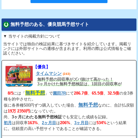
無料予想のある、優良競馬予想サイト
▼ 当サイトの掲載方針について
当サイトでは独自の検証結果に基づきサイトを紹介しています。掲載リ
ンクには外部サイトへの遷移が含まれます。利用の際は公式情報をご確
認ください。
【優良】
タイムマシン
(243)
無料予想の回収率がズバ抜けて高かった！
3ヶ月かけた無料予想検証は、1回目の回収率が
163%、2回目が206%、3回目が534%だ。
無料予想
8/5
には「
」で
園田7R
にて
286.7倍
、
65.5倍
、
32.5倍
の全3券
種を的中させた。
無料予想
仮に各券種500円ずつ購入していた場合、
なのに、合計払戻額
は
19万 2350円
になっていた。
尚、
3ヶ月にわたる無料予想検証
でも安定した成績を記録。
初月
は回収率
163%
、
2ヶ月目
は
206%
、
3ヶ月目
には
534%
という結果
に。信頼度の高い予想サイトであることが確認できる。