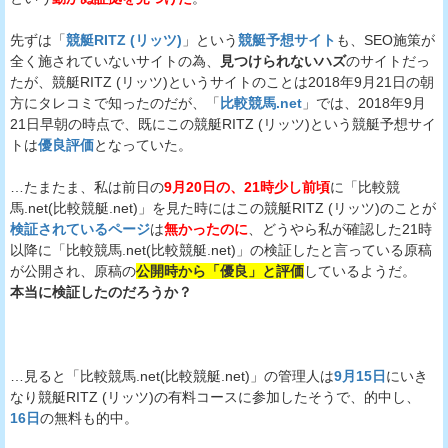
先ずは「
競艇RITZ (リッツ)
」という
競艇予想サイト
も、SEO施策が
全く施されていないサイトの為、
見つけられないハズ
のサイトだっ
たが、競艇RITZ (リッツ)というサイトのことは2018年9月21日の朝
方にタレコミで知ったのだが、「
比較競馬.net
」では、2018年9月
21日早朝の時点で、既にこの競艇RITZ (リッツ)という競艇予想サイ
トは
優良評価
となっていた。
…たまたま、私は前日の
9月20日の、21時少し前頃
に「比較競
馬.net(比較競艇.net)」を見た時にはこの競艇RITZ (リッツ)のことが
検証されているページ
は
無かったのに
、どうやら私が確認した21時
以降に「比較競馬.net(比較競艇.net)」の検証したと言っている原稿
が公開され、原稿の
公開時から「優良」と評価
しているようだ。
本当に検証したのだろうか？
…見ると「比較競馬.net(比較競艇.net)」の管理人は
9月15日
にいき
なり競艇RITZ (リッツ)の有料コースに参加したそうで、的中し、
16日
の無料も的中。