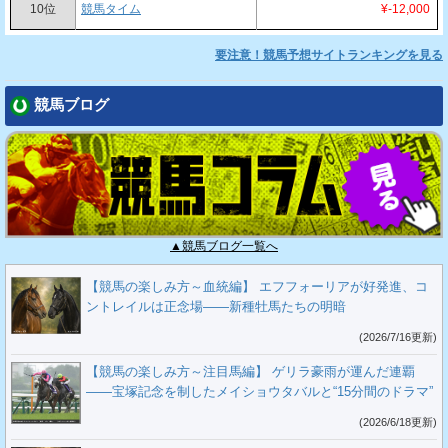
10位
競馬タイム
¥-12,000
要注意！競馬予想サイトランキングを見る
競馬ブログ
▲競馬ブログ一覧へ
【競馬の楽しみ方～血統編】 エフフォーリアが好発進、コ
ントレイルは正念場――新種牡馬たちの明暗
(2026/7/16更新)
【競馬の楽しみ方～注目馬編】 ゲリラ豪雨が運んだ連覇
――宝塚記念を制したメイショウタバルと“15分間のドラマ”
(2026/6/18更新)