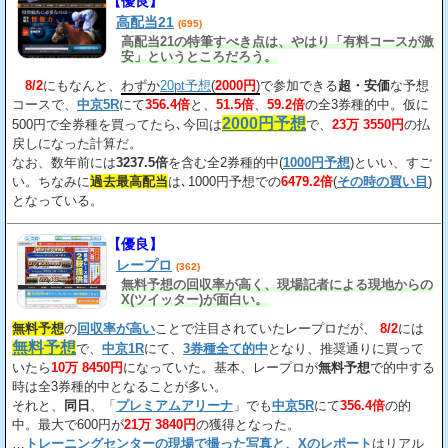
【優良】
高配当21
(695)
高配当21の特筆すべき点は、やはり「有料コースが激
安」というところだろう。
8/2
にもなんと、
わずか
20pt予想
(
2000円
)
で参加できる
超・安価
な予想
コースで、
中京5R
にて
356.4倍
と、
51.5倍
、
59.2倍
の全3券種的中。仮に
2000円予想
500円で全券種を買ってたら､今回は
で、
23万 3550円
の払
戻しになった計算だ。
なお、数年前には
3237.5倍
を含む全2券種的中(
1000円予想
)といい、すご
い。ちなみに
過去最高配当
は､1000円予想での
6479.2倍
(
その時の買い目
)
となっている。
【優良】
レープロ
(362)
無料予想の回収率が高く、現場記者による現地からの
X(ツイッター)が面白い。
無料予想
の
回収率が高い
ことで注目されていたレープロだが、
8/2
には
無料予想
で、
中京1R
にて、
3券種全て的中
となり、推奨通りに買って
いたら
10万 8450円
になっていた。基本、レープロが
無料予想
で的中する
時は全3券種的中となることが多い。
それと、
同日
、「
プレミアムアリーナ
」でも
中京5R
にて
356.4倍
の的
中。最大で600円が
21万 3840円
の獲得となった。
…
トレーニングセンターの現場で撮った写真と、Xのレポート
はリアル