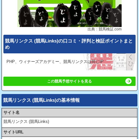
出典：競馬検証.com
競馬リンクス (競馬Links)の⼝コミ・評判と検証ポイントまと
め
PHP、ウィナーズアカデミー、競馬リンクスは同じIP
この競馬予想サイトを見る
競馬リンクス (競馬Links)の基本情報
サイト名
競馬リンクス (競馬Links)
サイトURL