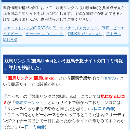
運営情報や構成内容において、競馬リンクス (競馬Links)と共通点が見ら
れる競馬予想サイトを以下に紹介します。明確な関連性が断定できるわ
けではありませんが、参考情報としてご覧ください。
ファーストシップ(FIRST-SHIP)
、
ウィナーズアカデミー
、
PHP（ピーエ
イチピー）
、
ピーホース（p-horse）
、
RINKS（リンクス）
、
アトラス
(ATLAS)
競馬リンクス(競馬Links)
という
競馬予想サイト
の
口コミ
情報
、
評判
を
検証
した。
「
競馬リンクス(競馬Links)
」という
競馬予想サイ
は「
RINKS
」と
いう競馬サイトとは関係が無い。
「こっち」の「競馬リンクス(競馬Links)」については
気になる口コ
ミ
が「
競馬マーケット
」というサイトで挙がっており、ソコには…
「
リホース
やら
うまものやら
と同じだと思う」(→
口コミ画像
)
「ここって
IQ
とか
ピーホース
とかやってるところだよね？
リーディ
ングウィナーズ
でひでー目にあったからサイトの作りみてすぐわか
ったよ」(→
口コミ画像
)