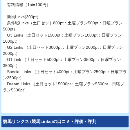
・有料情報（1pt=100円）
・新馬Links(300pt）
・条件戦Links（土日セット800pt：土曜プラン500pt：日曜プラン
500pt）
・G3 Links（土日セット1500pt：土曜プラン1000pt：日曜プラン
1000pt）
・G2 Links （土日セット3000pt：土曜プラン2000pt：日曜プラン
2000pt）
・G1 Link （土日セット5000pt：土曜プラン3500pt：日曜プラン
3500pt）
・Special Links （土日セット4000pt：土曜プラン2500pt：日曜プラ
ン2500pt）
・Dream Links （土日セット15000pt：土曜プラン5500pt：日曜プ
ラン5500pt）
競馬リンクス (競馬Links)の口コミ・評価・評判