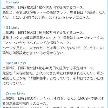
・
G2 Links
土曜2鞍、日曜2鞍の計4鞍を30万円で提供するコース。
高配当、高額回収がモットーの高額プラン。馬券種は「3連単」なん
だが、とはいえ4鞍で30万円…はずれたらシャレにならん。
・
G1 Links
土曜2鞍、日曜2鞍の計4鞍を50万円で提供するコース。
競馬リンクスの最高峰情報とのことで、情報源もエージェントや馬
主といったかなりハイエンドな情報とのこと。
ページを見るに、大それたことは書いていないので、どこからこの
強気な値段設定がきているか分からない。
・
Special Links
土曜2鞍、日曜2鞍の計4鞍を40万円で提供する不定期コース。
完全な「関係者情報」が入ってきた時だけ解放されるらしい。私が
確認したときも「情報調整中」となっていて、参加はできない仕様
になっていた。
・
Dream Links
土曜2鞍、日曜2鞍の合計、たった４鞍を、なんと 150万円で提供す
る競馬新富裕層向けのコース。