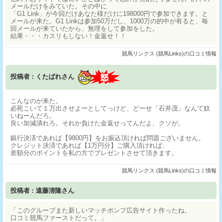
メールだけをみていた。その中に
「G1 Link」が今回だけあなた様だけに198000円で参加できます。と
メールが来た。G1 Linkは参加50万だし、1000万の的中が有ると、毎
回メールが来ていたから、無理をして参加をした。
結果・・・カスリもしない！金返せ！！
競馬リンクス (競馬Links)の口コミ情報
投稿者 : くたばれさん
こんなのが来た。
必死こいて１万出させよーとしてっけど、どーせ「石井茂」なんて奴
いねーんだろ。
良い加減潰れろ。それか負けた金返せってんだよ、クソが。
銀行決済であれば【9800円】をお振込頂ければ問題ございません。
クレジット決済であれば【1万円分】ご購入頂ければ、
差額分のポイントを私の方でプレゼントさせて頂きます。
競馬リンクス (競馬Links)の口コミ情報
投稿者 : 遠藤清隆さん
「このグループまた新しいマッチポンプ広告サイト作ったね。
口コミ競馬ファーストだって。」