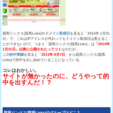
競馬リンクス(競馬Links)の
ドメイン取得日
を見ると「2014年 1月31
日」で、これはIPアドレスが代わってもドメイン取得日は変えるこ
とができないので、つまり「競馬リンクス(競馬Links)」は
「2014年
1月31日」以降に公開されたってコト
なのだが…
この的中実績
を見ると「
2013年 9月7日
」から競馬リンクス(競馬
Links)で的中を出し始めていることになっている。
コレはおかしい。
サイトが無かったのに、どうやって的
中を出すんだ！？
競馬リンクス(競馬Links)
のグループはどこ？