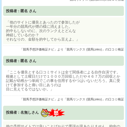
投稿者 : 匿名 さん
「他のサイトに優良とあったので参加したが
一年分の競馬代が煙の様に消えました。
的中もしないのに、次のランクえとどんな
神経しているのか？
それなりの、金額を的中してから言えよ。」
「競馬予想評価検証ナビ」より「競馬リンクス (競馬Links)」の口コミ検証
投稿者 : 匿名 さん
「ここを優良とする口コミサイトは全て関係者による自作自演です。
根拠として土曜日だけで１０００万回収しただや４６７万の回収とか
記載が幼稚かつ単純でこの事を信用するやつはいないだろう。真に受
けて参加すると痛い目にあうのは
目に見えてるではないか。」
「競馬予想評価検証ナビ」より「競馬リンクス (競馬Links)」の口コミ検証
投稿者 : 名無しさん
他の予想サイトでは良いことばかりで悪評が見あたりません。的中の