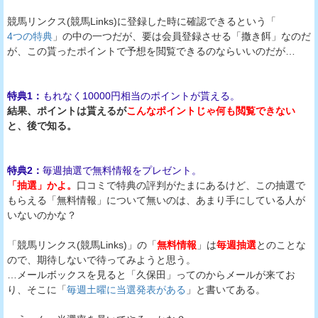
競馬リンクス(競馬Links)に登録した時に確認できるという「
4つの特典
」の中の一つだが、要は会員登録させる「撒き餌」なのだ
が、この貰ったポイントで予想を閲覧できるのならいいのだが…
特典1：
もれなく10000円相当のポイントが貰える。
結果、ポイントは貰えるが
こんなポイントじゃ何も閲覧できない
と、後で知る。
特典2：
毎週抽選で無料情報をプレゼント。
「抽選」かよ。
口コミで特典の評判がたまにあるけど、この抽選で
もらえる「無料情報」について無いのは、あまり手にしている人が
いないのかな？
「競馬リンクス(競馬Links)」の「
無料情報
」は
毎週抽選
とのことな
ので、期待しないで待ってみようと思う。
…メールボックスを見ると「久保田」ってのからメールが来てお
り、そこに「
毎週土曜に当選発表がある
」と書いてある。