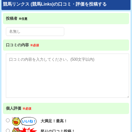
競馬リンクス (競馬Links)の口コミ・評価を投稿する
投稿者
※任意
口コミの内容
※必須
個人評価
※必須
大満足！最高！
怒りの口コミ投稿！