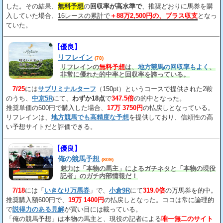
した。その結果、
無料予想
の
回収率が高水準で
、推奨どおりに馬券を購
入していた場合、
16レースの累計で
＋88万2,500円の、プラス収支
となっ
ていた。
【優良】
リフレイン
(78)
リフレインの
無料予想
は、
地方競馬の回収率もよく
、
非常に優れた的中率と回収率を誇っている。
7/25
には
サブリミナルターフ
（150pt）というコースで提供された2鞍
のうち、
中京5R
にて、
わずか18点
で
347.5倍
の的中となった。
推奨単価の500円で購入した場合、
17万 3750円
の払戻しとなっている。
リフレインは、
地方競馬でも高精度な予想
を提供しており、信頼性の高
い予想サイトだと評価できる。
【優良】
俺の競馬予想
(809)
魅力は「本物の馬主」によるガチネタと「本物の現役
記者」のガチ内部情報だ！
7/18
には「
いきなり万馬券
」で、
小倉9R
にて
319.0倍
の万馬券を的中。
推奨購入額600円で、
19万 1400円
の払戻しとなった。ココは常に論理的
で
説得力のある見解
が買い目には載っている。
「俺の競馬予想」は本物の馬主と、現役の記者による
唯一無二のサイト