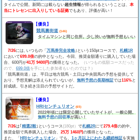
タイムで公開。新聞には載らない
超生情報
が得られるということは、
本
当にトレセンに出入りしている証拠
でもあり、評価が高い！
【優良】
競馬裏街道
(146)
タイムマシンと同じ住所。少し渋いが無料予想もいい
7/26
には, いつもの「
万馬券完全攻略
｣という150ptコースで、
札幌1R
において
699.0倍
の的中となった。今回、推奨金額通りに購入していた場
合、600円が
41万 9400円
の獲得となった。
（いつもの低額コースだった
ので、
699.0倍
を手にした参加者もいたのでは？）
「競馬裏街道」は、平日は地方競馬・土日は中央競馬の予想を提供して
おり、予想見解は添えられていないが、
無料予想の長期検証
では
116%
と
好成績。引き続き注目の予想サイトだ。
【優良】
HRIセンチュリオン
(65)
2022年頃には限定公開していたサイトが、一般公開。
無料予想の回収率
が高い！
7/26
は｢
精選2鞍
｣というコース
(180pt）
で
札幌2R
にて
279.4倍
の的中。
推奨金額で馬券購入した場合、
25万 1460円
の獲得となった。
また、「
HRIセンチュリオン
」でも、
1ヶ月以上にわたる継続検証
を実施