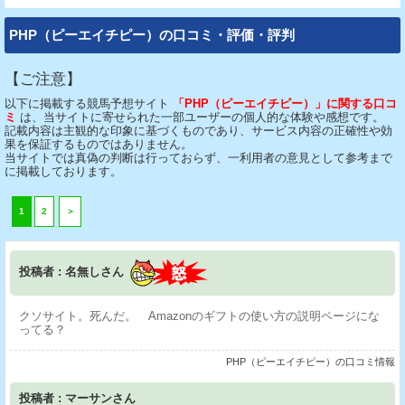
PHP（ピーエイチピー）の口コミ・評価・評判
【ご注意】
以下に掲載する競馬予想サイト
「PHP（ピーエイチピー）」に関する口コ
ミ
は、当サイトに寄せられた一部ユーザーの個人的な体験や感想です。
記載内容は主観的な印象に基づくものであり、サービス内容の正確性や効
果を保証するものではありません。
当サイトでは真偽の判断は行っておらず、一利用者の意見として参考まで
に掲載しております。
1
2
＞
投稿者 : 名無しさん
クソサイト。死んだ。 Amazonのギフトの使い方の説明ページにな
ってる？
PHP（ピーエイチピー）の口コミ情報
投稿者 : マーサンさん