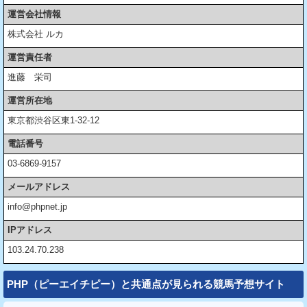
運営会社情報
株式会社 ルカ
運営責任者
進藤 栄司
運営所在地
東京都渋谷区東1-32-12
電話番号
03-6869-9157
メールアドレス
info@phpnet.jp
IPアドレス
103.24.70.238
PHP（ピーエイチピー）と共通点が見られる競馬予想サイト