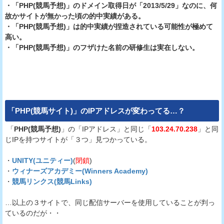
・「PHP(競馬予想)」のドメイン取得日が「2013/5/29」なのに、何
故かサイトが無かった頃の的中実績がある。
・「PHP(競馬予想)」は的中実績が捏造されている可能性が極めて
高い。
・「PHP(競馬予想)」のフザけた名前の研修生は実在しない。
「
PHP
(競馬サイト)」のIPアドレスが変わってる…？
「
PHP(競馬予想)
」の「IPアドレス」と同じ「
103.24.70.238
」と同
じIPを持つサイトが「３つ」見つかっている。
・
UNITY(ユニティー)
(
閉鎖
)
・
ウィナーズアカデミー(Winners Academy)
・
競馬リンクス(競馬Links)
…以上の３サイトで、同じ配信サーバーを使用していることが判っ
ているのだが・・