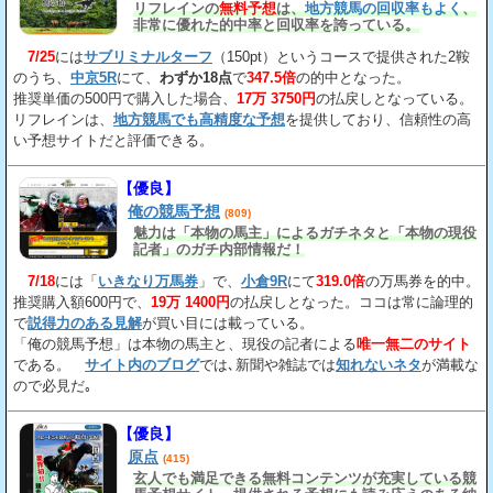
リフレインの
無料予想
は、
地方競馬の回収率もよく
、
非常に優れた的中率と回収率を誇っている。
7/25
には
サブリミナルターフ
（150pt）というコースで提供された2鞍
のうち、
中京5R
にて、
わずか18点
で
347.5倍
の的中となった。
推奨単価の500円で購入した場合、
17万 3750円
の払戻しとなっている。
リフレインは、
地方競馬でも高精度な予想
を提供しており、信頼性の高
い予想サイトだと評価できる。
【優良】
俺の競馬予想
(809)
魅力は「本物の馬主」によるガチネタと「本物の現役
記者」のガチ内部情報だ！
7/18
には「
いきなり万馬券
」で、
小倉9R
にて
319.0倍
の万馬券を的中。
推奨購入額600円で、
19万 1400円
の払戻しとなった。ココは常に論理的
で
説得力のある見解
が買い目には載っている。
「俺の競馬予想」は本物の馬主と、現役の記者による
唯一無二のサイト
である。
サイト内のブログ
では､新聞や雑誌では
知れないネタ
が満載な
ので必見だ｡
【優良】
原点
(415)
玄人でも満足できる無料コンテンツが充実している競