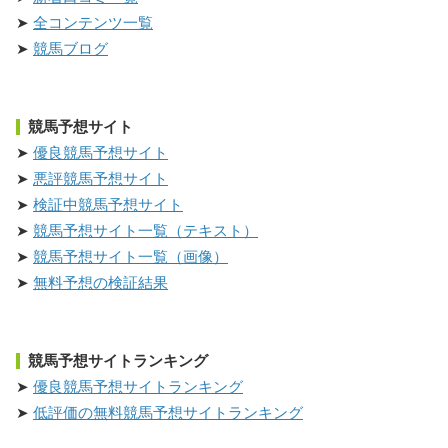
全コンテンツ一覧
競馬ブログ
競馬予想サイト
優良競馬予想サイト
悪評競馬予想サイト
検証中競馬予想サイト
競馬予想サイト一覧（テキスト）
競馬予想サイト一覧（画像）
無料予想の検証結果
競馬予想サイトランキング
優良競馬予想サイトランキング
低評価の無料競馬予想サイトランキング