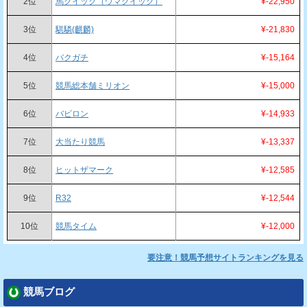
2位
馬クイック（ウマクイック）
¥-22,950
3位
騏驎(麒麟)
¥-21,830
4位
バクガチ
¥-15,164
5位
競馬総本舗ミリオン
¥-15,000
6位
バビロン
¥-14,933
7位
大当たり競馬
¥-13,337
8位
ヒットザマーク
¥-12,585
9位
R32
¥-12,544
10位
競馬タイム
¥-12,000
要注意！競馬予想サイトランキングを見る
競馬ブログ