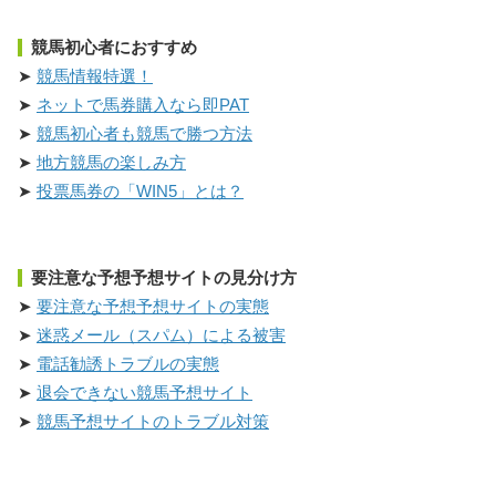
競馬初心者におすすめ
競馬情報特選！
ネットで馬券購入なら即PAT
競馬初心者も競馬で勝つ方法
地方競馬の楽しみ方
投票馬券の「WIN5」とは？
要注意な予想予想サイトの見分け方
要注意な予想予想サイトの実態
迷惑メール（スパム）による被害
電話勧誘トラブルの実態
退会できない競馬予想サイト
競馬予想サイトのトラブル対策