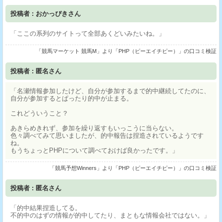
投稿者 : おかっぴきさん
「ここの系列のサイトって全部あくどいみたいね。」
「競馬マーケット 競馬M」より「PHP（ピーエイチピー）」の口コミ検証
投稿者 : 匿名さん
「名瀬情報参加したけど、自分が参加するまで的中継続してたのに、
自分が参加するとぱったり的中が止まる。
これどういうこと？
あきらめきれず、参加を繰り返すもいっこうに当らない。
色々調べてみて思いましたが、的中報告は捏造されているようです
ね。
もうちょっとPHPについて調べておけば良かったです。」
「競馬予想Winners」より「PHP（ピーエイチピー）」の口コミ検証
投稿者 : 匿名さん
「的中結果捏造してる。
不的中のはずの情報が的中してたり、まともな情報会社ではない。」