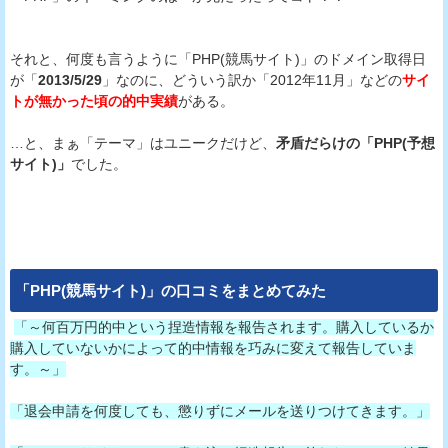
それと、何度も言うように「PHP(競馬サイト)」のドメイン取得日
が「
2013/5/29
」なのに、どういう訳か「2012年11月」などの
サイ
トが無かった頃の的中実績
がある。
…と、まぁ「テーマ」はユニークだけど、
矛盾だらけの「PHP(予想
サイト)」
でした。
「
PHP
(競馬サイト)」の口コミをまとめてみた
「～何百万円的中という捏造情報を報告されます。購入しているか
購入していないかによって的中情報を巧みに変えて報告していま
す。～」
「退会申請を何度しても、懲りずにメールを送りつけてきます。」