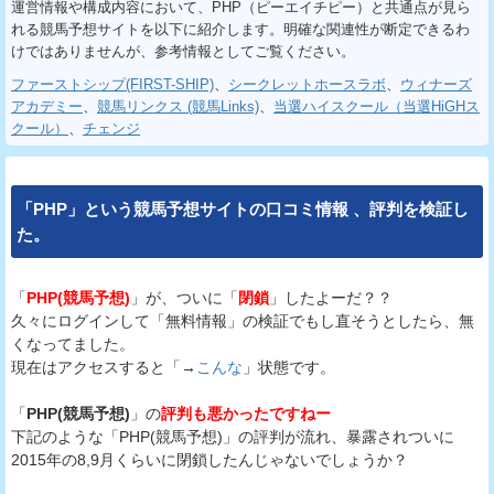
運営情報や構成内容において、PHP（ピーエイチピー）と共通点が見ら
れる競馬予想サイトを以下に紹介します。明確な関連性が断定できるわ
けではありませんが、参考情報としてご覧ください。
ファーストシップ(FIRST-SHIP)
、
シークレットホースラボ
、
ウィナーズ
アカデミー
、
競馬リンクス (競馬Links)
、
当選ハイスクール（当選HiGHス
クール）
、
チェンジ
「
PHP
」という
競馬予想サイト
の
口コミ
情報
、
評判
を
検証
し
た。
「
PHP(競馬予想)
」が、ついに「
閉鎖
」したよーだ？？
久々にログインして「無料情報」の検証でもし直そうとしたら、無
くなってました。
現在はアクセスすると「→
こんな
」状態です。
「
PHP(競馬予想)
」の
評判も悪かったですねー
下記のような「PHP(競馬予想)」の評判が流れ、暴露されついに
2015年の8,9月くらいに閉鎖したんじゃないでしょうか？