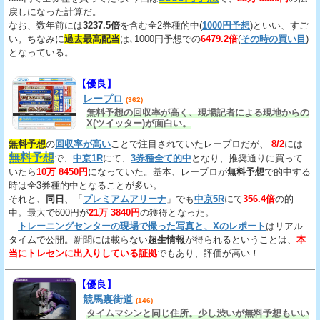
戻しになった計算だ。
なお、数年前には
3237.5倍
を含む全2券種的中(
1000円予想
)といい、すご
い。ちなみに
過去最高配当
は､1000円予想での
6479.2倍
(
その時の買い目
)
となっている。
【優良】
レープロ
(362)
無料予想の回収率が高く、現場記者による現地からの
X(ツイッター)が面白い。
無料予想
の
回収率が高い
ことで注目されていたレープロだが、
8/2
には
無料予想
で、
中京1R
にて、
3券種全て的中
となり、推奨通りに買って
いたら
10万 8450円
になっていた。基本、レープロが
無料予想
で的中する
時は全3券種的中となることが多い。
それと、
同日
、「
プレミアムアリーナ
」でも
中京5R
にて
356.4倍
の的
中。最大で600円が
21万 3840円
の獲得となった。
…
トレーニングセンターの現場で撮った写真と、Xのレポート
はリアル
タイムで公開。新聞には載らない
超生情報
が得られるということは、
本
当にトレセンに出入りしている証拠
でもあり、評価が高い！
【優良】
競馬裏街道
(146)
タイムマシンと同じ住所。少し渋いが無料予想もいい