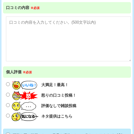
口コミの内容
※必須
個人評価
※必須
大満足！最高！
怒りの口コミ投稿！
評価なしで雑談投稿
ネタ提供はこちら