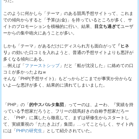
った。
このように何かしら「テーマ」のある競馬予想サイトって、これま
での傾向からすると「予算(お金)」を持っているところが多く、サ
イトのプロモーションを積極的に行い、結果、
目立ち過ぎて
ユーザ
ーからの集中砲火にあうことが多い。
しかも「テーマ」があるだけにディスられ方も面白がって
「ヒネ
リ」
の効いた口コミを入れようと、普通の予想サイトよりも悪評が
多くなる傾向にある。
…例えば「
ファーストシップ
」だと「船が沈没した」に絡めての口
コミが多かったよねｗ
そんな「PHP(予想サイト)」もどっからどこまでが事実か分からな
いよ―な悪評が多く、結果的に潰れてしまいました。
「PHP」の「
的中スパルタ集団
」ってーのは、よーわ、『実績を持
っている予想家だろうと、フリーの競馬好きの自称予想家だろー
と、「PHP」に属したら徹底して、まずは研修生からスタートし
て、実績重視の「たたき上げ」集団』…ってことらしく、サイト内
には「
PHPの研究生
」として紹介されていた。