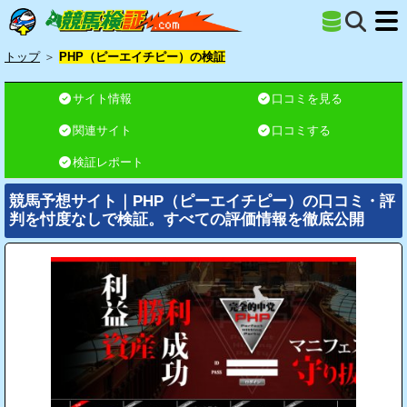
トップ
＞
PHP（ピーエイチピー）の検証
サイト情報
口コミを見る
関連サイト
口コミする
検証レポート
競馬予想サイト｜PHP（ピーエイチピー）の口コミ・評
判を忖度なしで検証。すべての評価情報を徹底公開