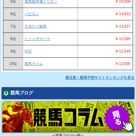
5位
競馬総本舗ミリオン
¥-15,000
6位
バビロン
¥-14,933
7位
大当たり競馬
¥-13,337
8位
ヒットザマーク
¥-12,585
9位
R32
¥-12,544
10位
競馬タイム
¥-12,000
要注意！競馬予想サイトランキングを見る
競馬ブログ
▲競馬ブログ一覧へ