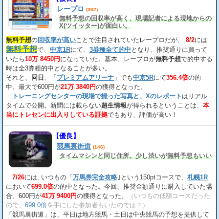
レープロ
(362)
無料予想の回収率が高く、現場記者による現地からの
X(ツイッター)が面白い。
無料予想
の
回収率が高い
ことで注目されていたレープロだが、
8/2
には
無料予想
で、
中京1R
にて、
3券種全て的中
となり、推奨通りに買って
いたら
10万 8450円
になっていた。基本、レープロが
無料予想
で的中する
時は全3券種的中となることが多い。
それと、
同日
、「
プレミアムアリーナ
」でも
中京5R
にて
356.4倍
の的
中。最大で600円が
21万 3840円
の獲得となった。
…
トレーニングセンターの現場で撮った写真と、Xのレポート
はリアル
タイムで公開。新聞には載らない
超生情報
が得られるということは、
本
当にトレセンに出入りしている証拠
でもあり、評価が高い！
【優良】
競馬裏街道
(146)
タイムマシンと同じ住所。少し渋いが無料予想もいい
7/26
には, いつもの「
万馬券完全攻略
｣という150ptコースで、
札幌1R
において
699.0倍
の的中となった。今回、推奨金額通りに購入していた場
合、600円が
41万 9400円
の獲得となった。
（いつもの低額コースだった
ので、
699.0倍
を手にした参加者もいたのでは？）
「競馬裏街道」は、平日は地方競馬・土日は中央競馬の予想を提供して