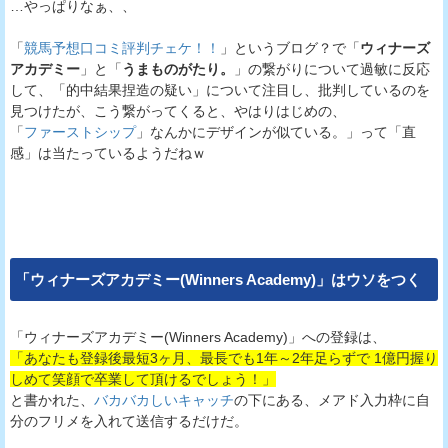
…やっぱりなぁ、、
「
競馬予想口コミ評判チェケ！！
」というブログ？で「
ウィナーズ
アカデミー
」と「
うまものがたり。
」の繋がりについて過敏に反応
して、「的中結果捏造の疑い」について注目し、批判しているのを
見つけたが、こう繋がってくると、やはりはじめの、
「
ファーストシップ
」なんかにデザインが似ている。」って「直
感」は当たっているようだねｗ
「
ウィナーズアカデミー(Winners Academy)
」はウソをつく
「ウィナーズアカデミー(Winners Academy)」への登録は、
「あなたも登録後最短3ヶ月、最長でも1年～2年足らずで 1億円握り
しめて笑顔で卒業して頂けるでしょう！」
と書かれた、
バカバカしいキャッチ
の下にある、メアド入力枠に自
分のフリメを入れて送信するだけだ。