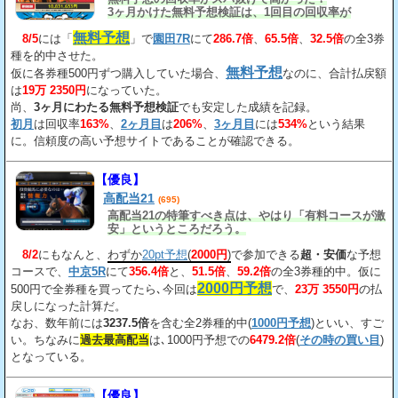
3ヶ月かけた無料予想検証は、1回目の回収率が
163%、2回目が206%、3回目が534%だ。
無料予想
8/5
には「
」で
園田7R
にて
286.7倍
、
65.5倍
、
32.5倍
の全3券
種を的中させた。
無料予想
仮に各券種500円ずつ購入していた場合、
なのに、合計払戻額
は
19万 2350円
になっていた。
尚、
3ヶ月にわたる無料予想検証
でも安定した成績を記録。
初月
は回収率
163%
、
2ヶ月目
は
206%
、
3ヶ月目
には
534%
という結果
に。信頼度の高い予想サイトであることが確認できる。
【優良】
高配当21
(695)
高配当21の特筆すべき点は、やはり「有料コースが激
安」というところだろう。
8/2
にもなんと、
わずか
20pt予想
(
2000円
)
で参加できる
超・安価
な予想
コースで、
中京5R
にて
356.4倍
と、
51.5倍
、
59.2倍
の全3券種的中。仮に
2000円予想
500円で全券種を買ってたら､今回は
で、
23万 3550円
の払
戻しになった計算だ。
なお、数年前には
3237.5倍
を含む全2券種的中(
1000円予想
)といい、すご
い。ちなみに
過去最高配当
は､1000円予想での
6479.2倍
(
その時の買い目
)
となっている。
【優良】