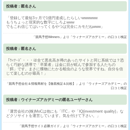
投稿者 : 匿名さん
「登録して最短3ヶ月で1億円達成したらしいwwwwww
もうちょっと現実的な数字にしろよwww
でもこれ信じてはいってくるやつは完全にカモだねwww」
「競馬予想Winners」より「ウィナーズアカデミー」の口コミ検証
投稿者 : 匿名さん
「ｳｨﾅｰｽﾞ・・・は全て悪名高き噂のあったサイトと同じ系統では？恐
らく巧妙な誘導で「卒業者」は金に目が眩んで参加する人たちの
「餌」です。まさに獲物にたかる蛆虫のような世界ですね。自分を信
じて楽しむのが最高！」
「競馬予想会社＆情報商材を【徹底検証＆比較】」より「ウィナーズアカデミー」の
口コミ検証
投稿者 : ウイナーズアカデミーの匿名ユーザーさん
「運営会社の(株)MoCは他にも「ITC」や「IQ(investment quality)」な
どクソサイトを運営しています。気を付けて下さい。」
「競馬予想サイト必勝ガイド」より「ウィナーズアカデミー」の口コミ検証