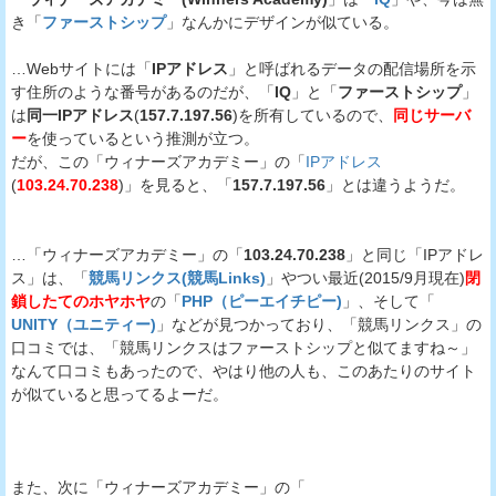
き「
ファーストシップ
」なんかにデザインが似ている。
…Webサイトには「
IPアドレス
」と呼ばれるデータの配信場所を示
す住所のような番号があるのだが、「
IQ
」と「
ファーストシップ
」
は
同一IPアドレス
(
157.7.197.56
)を所有しているので、
同じサーバ
ー
を使っているという推測が立つ。
だが、この「ウィナーズアカデミー」の「
IPアドレス
(
103.24.70.238
)」を見ると、「
157.7.197.56
」とは違うようだ。
…「ウィナーズアカデミー」の「
103.24.70.238
」と同じ「IPアドレ
ス」は、「
競馬リンクス(競馬Links)
」やつい最近(2015/9月現在)
閉
鎖したてのホヤホヤ
の「
PHP（ピーエイチピー)
」、そして「
UNITY（ユニティー)
」などが見つかっており、「競馬リンクス」の
口コミでは、「競馬リンクスはファーストシップと似てますね～」
なんて口コミもあったので、やはり他の人も、このあたりのサイト
が似ていると思ってるよーだ。
また、次に「ウィナーズアカデミー」の「