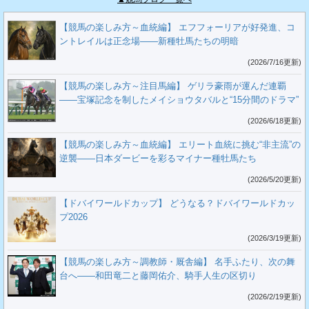
【競馬の楽しみ方～血統編】 エフフォーリアが好発進、コ
ントレイルは正念場――新種牡馬たちの明暗
(2026/7/16更新)
【競馬の楽しみ方～注目馬編】 ゲリラ豪雨が運んだ連覇
――宝塚記念を制したメイショウタバルと“15分間のドラマ”
(2026/6/18更新)
【競馬の楽しみ方～血統編】 エリート血統に挑む“非主流”の
逆襲――日本ダービーを彩るマイナー種牡馬たち
(2026/5/20更新)
【ドバイワールドカップ】 どうなる？ドバイワールドカッ
プ2026
(2026/3/19更新)
【競馬の楽しみ方～調教師・厩舎編】 名手ふたり、次の舞
台へ――和田竜二と藤岡佑介、騎手人生の区切り
(2026/2/19更新)