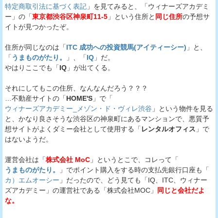
特定商取引法に基づく表記
」を見てみると、「ウィナーズアカデミ
ー」の「
東京都渋谷区神泉町11-5
」という住所と
同じ住所
の予想サ
イトが見つかったぞ。
住所が同じなのは「
ITC 成功への投資競馬(アイティーシー)
」と、
「
うまものがたり。
」、「
IQ
」だ。
やはりここでも「
IQ
」が出てくる。
それにしてもこの住所、なんなんだろう？？？
…不動産サイトの「
HOME'S
」で「
ウィナーズアカデミー_メゾン・ド・ヴィレ渋谷
」という物件を見る
と、かなり良さそうな渋谷区の神泉町にあるマンションで、悪質予
想サイトがよくダミー会社として使用する「
レンタルオフィス
」で
はないようだ。
運営会社は「
株式会社 MoC
」というとこで、コレって「
うまものがたり。
」でポイント購入をする時の支払先銀行口座も「
カ）エムオーシー
」だったので、どう見ても「IQ、ITC、ウィナー
ズアカデミー」の運営社である「株式会社MOC」
同じと会社だよ
な。