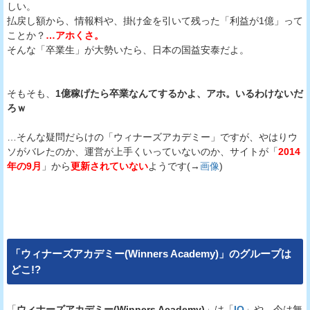
しい。
払戻し額から、情報料や、掛け金を引いて残った「利益が1億」って
ことか？
…アホくさ。
そんな「卒業生」が大勢いたら、日本の国益安泰だよ。
そもそも、
1億稼げたら卒業なんてするかよ、アホ。いるわけないだ
ろｗ
…そんな疑問だらけの「ウィナーズアカデミー」ですが、やはりウ
ソがバレたのか、運営が上手くいっていないのか、サイトが「
2014
年の9月
」から
更新されていない
ようです(→
画像
)
「
ウィナーズアカデミー(Winners Academy)
」のグループは
どこ!?
「
ウィナーズアカデミー(Winners Academy)
」は「
IQ
」や、今は無