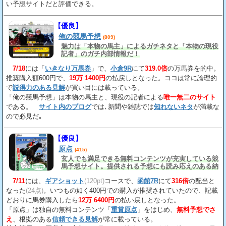
い予想サイトだと評価できる。
【優良】
俺の競馬予想
(809)
魅力は「本物の馬主」によるガチネタと「本物の現役
記者」のガチ内部情報だ！
7/18
には「
いきなり万馬券
」で、
小倉9R
にて
319.0倍
の万馬券を的中。
推奨購入額600円で、
19万 1400円
の払戻しとなった。ココは常に論理的
で
説得力のある見解
が買い目には載っている。
「俺の競馬予想」は本物の馬主と、現役の記者による
唯一無二のサイト
である。
サイト内のブログ
では､新聞や雑誌では
知れないネタ
が満載な
ので必見だ｡
【優良】
原点
(415)
玄人でも満足できる無料コンテンツが充実している競
馬予想サイト。提供される予想にも読み応えのある納
得の見解
が載っている。
7/11
には、
ギアショット
(120pt)
コースで、
函館7R
にて
316倍
の配当と
なった
(24点)
。いつもの如く400円での購入が推奨されていたので、記載
どおりに馬券購入したら
12万 6400円
の払い戻しとなった。
「原点」は独自の無料コンテンツ「
重賞原点
」をはじめ、
無料予想でさ
え
、根拠のある
信頼できる見解
が常に載っている。