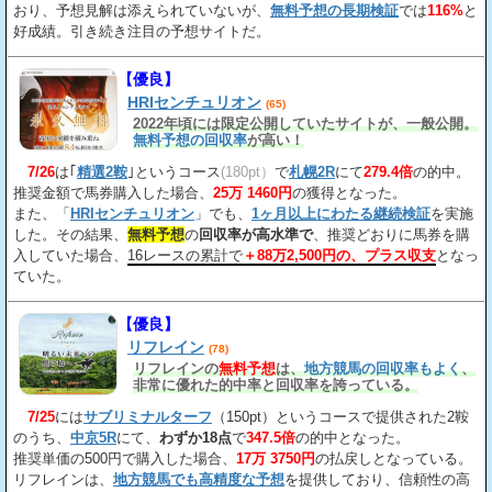
おり、予想見解は添えられていないが、
無料予想の長期検証
では
116%
と
好成績。引き続き注目の予想サイトだ。
【優良】
HRIセンチュリオン
(65)
2022年頃には限定公開していたサイトが、一般公開。
無料予想の回収率
が高い！
7/26
は｢
精選2鞍
｣というコース
(180pt）
で
札幌2R
にて
279.4倍
の的中。
推奨金額で馬券購入した場合、
25万 1460円
の獲得となった。
また、「
HRIセンチュリオン
」でも、
1ヶ月以上にわたる継続検証
を実施
した。その結果、
無料予想
の
回収率が高水準で
、推奨どおりに馬券を購
入していた場合、
16レースの累計で
＋88万2,500円の、プラス収支
となっ
ていた。
【優良】
リフレイン
(78)
リフレインの
無料予想
は、
地方競馬の回収率もよく
、
非常に優れた的中率と回収率を誇っている。
7/25
には
サブリミナルターフ
（150pt）というコースで提供された2鞍
のうち、
中京5R
にて、
わずか18点
で
347.5倍
の的中となった。
推奨単価の500円で購入した場合、
17万 3750円
の払戻しとなっている。
リフレインは、
地方競馬でも高精度な予想
を提供しており、信頼性の高