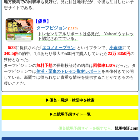
地方競馬での回収率も良好
だ。見た目は地味だが、今後も注目したい予
想サイトである。
【優良】
ターフビジョン
(1125)
トレセンリアルリポートは必見だ。 Yahoo!ウォレッ
ト認定されてている。
6/28
に提供された｢
エコノミープラン
｣というプランで、
小倉8R
にて
340.5倍
の的中。1点あたり最大の500円で購入していたら
23万 8350円
の
獲得となった。
ターフビジョンの
無料予想
の長期検証時の結果は
回収率130%
だった。タ
ーフビジョンでは
美浦・栗東のトレセン取材レポート
を画像付きで公開
している。新聞では得られない貴重な情報を提供することができるのも
凄いことだ｡
▶︎優良・悪評・検証中を検索
▶︎全競馬予想サイト一覧
優良競馬予想サイトを探すなら、
競馬検証.com