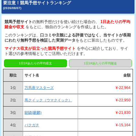
要注意！競馬予想サイトランキング
(2026/08/07)
競馬予想サイト
の無料予想だけを使い続けた場合の、
1日あたりの平均
賭金や収支
をもとに、独自のランキングを作成しました。
このランキングは、
口コミや主観による評価ではなく、当サイトが長期
にわたり無料予想を検証した実測データ
をもとに算出したものです。
マイナス収支が目立った競馬予想サイト
を中心に紹介しており、サイ
ト選びの参考情報としてご活用いただけます。
1日1Rあたりの平均収支
1日1Rあたりの平均賭金
順位
サイト名
金額
1位
万馬券マスターズ
¥-22,964
2位
馬クイック（ウマクイック）
¥-22,950
3位
騏驎(麒麟)
¥-21,830
4位
バクガチ
¥-15,164