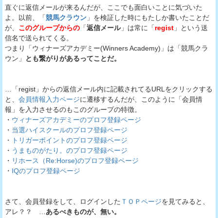
直ぐに返信メールが来るんだが、ここでも面白いことに気づいた
よ。以前、「
競馬クラウン
」を検証した時にもたしか書いたことだ
が、
このグループからの
「
返信メール
」は常に「
regist
」という送
信名で送られてくる。
つまり「ウィナーズアカデミー(Winners Academy)」は「競馬クラ
ウン」
とも繋がりがあるってことだ。
…「regist」からの返信メール内に記載されてるURLをクリックする
と、
会員情報入力ページ
に遷移するんだが、このように「会員情
報」を入力させるのもこのグループの特徴。
・
ウィナーズアカデミーのプロフ登録ページ
・
当選ハイスクールのプロフ登録ページ
・
トリガーポイントのプロフ登録ページ
・
うまものがたり。のプロフ登録ページ
・
リホース（Re:Horse)のプロフ登録ページ
・
IQのプロフ登録ページ
さて、会員登録をして、ログインした
ＴＯＰページ
を見てみると、
アレ？？ …
あるべきものが、無い。