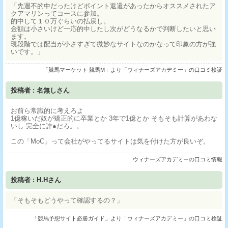
「先週不的中だったけどポイント返還があったからオススメされたア
クアマリンってコースに参加。
的中して１０万ぐらいの払戻し。
金額は小さいけど一応的中したし次がどうなるかで判断したいと思い
ます。
現段階では配当が小さすぎて微妙なサイトなのかなって印象の方が強
いです。」
「競馬マーケット 競馬M」より「ウィナーズアカデミー」の口コミ検証
投稿者 : 名無しさん
お前ら常識的に考えろよ
1億稼いだ奴が矯正的に卒業とか 3年で1億とか そもそも計算があわな
いし 完全に詐●だろ。。
この「MoC」って会社がやってるサイトは気を付けた方が良いぞ。
ウィナーズアカデミーの口コミ情報
投稿者 : H.Hさん
「そもそもどうやって確認するの？」
「競馬予想サイト必勝ガイド」より「ウィナーズアカデミー」の口コミ検証