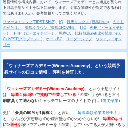
運営情報や構成内容において、ウィナーズアカデミーと共通点が見られ
る競馬予想サイトを以下に紹介します。明確な関連性が断定できるわけ
ではありませんが、参考情報としてご覧ください。
ファーストシップ(FIRST-SHIP)
、
IQ
、
競馬リンクス (競馬Links)
、
うまも
のがたり。
、
競馬クラウン（競馬CROWN）
、
ITC
、
PHP（ピーエイチピ
ー）
、
PHP（ピーエイチピー）
、
馬券CC
、
比較競馬.net(比較競艇.net)
、
ClubEST(クラブエスト)
、
ホースBC
、
リーダーシップ
、
ワンアンドオン
リー
「
ウィナーズアカデミー(Winners Academy)
」という
競馬予
想サイト
の
口コミ
情報
、
評判
を
検証
した。
「
ウィナーズアカデミー(Winners Academy)
」という予想サイト
は、
毎週１億 稼いで笑顔で卒業している
「卒業生」がいると言う、
胡散臭くて適わない
キャッチフレーズのサイトです(→
1億で卒業
)
更に「
会員の90％が1億稼ぐ
」と言い、「
毎週満額卒業者続出！
」
と、なんだか妄想癖なのか虚言壁なのかわからないが、
毎週のよう
に1億円
を稼いでアカデミーを「卒業」していってる人が大勢いるら