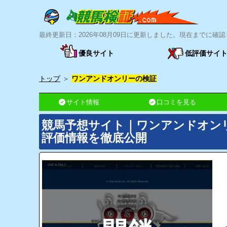
最終更新日：2026年08月09日に更新しました。現在までに確認
優良サイト
低評価サイ
トップ
＞
ワンアンドオンリーの検証
サイト情報
口コミを見る
競馬予想サイト｜ワンアンドオン
評価情報を徹底公開