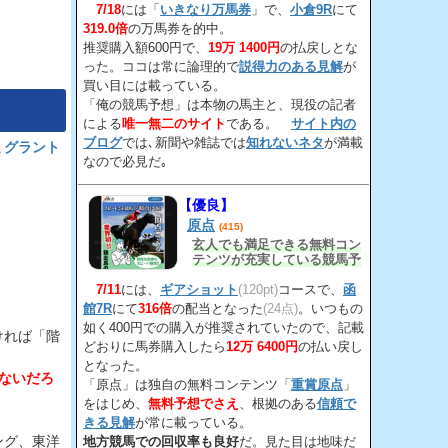
7/18
には「
いきなり万馬券
」で、
小倉9R
にて
319.0倍
の万馬券を的中。
推奨購入額600円で、
19万 1400円
の払戻しとな
った。ココは常に論理的で
説得力のある見解
が
買い目には載っている。
「俺の競馬予想」は本物の馬主と、現役の記者
による
唯一無二のサイト
である。
サイト内の
ブログ
では､新聞や雑誌では
知れないネタ
が満載
ミグラント
なので必見だ｡
【優良】
原点
(415)
玄人でも満足できる無料コン
テンツが充実している競馬予
想サイト。提供される予想に
7/11
には、
ギアショット
も読み応えのある納得の見解
(120pt)
コースで、
函
が載っている。
館7R
にて
316倍
の配当となった
(24点)
。いつもの
如く400円での購入が推奨されていたので、記載
ければ「階
どおりに馬券購入したら
12万 6400円
の払い戻し
となった。
ないだろ
「原点」は独自の無料コンテンツ「
重賞原点
」
をはじめ、
無料予想でさえ
、根拠のある
信頼で
きる見解
が常に載っている。
ング、東洋
地方競馬での回収率も良好
だ。見た目は地味だ