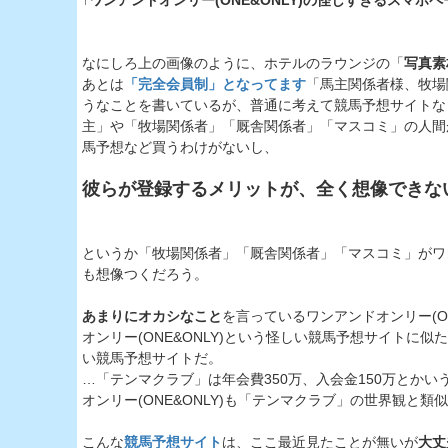
なにしろ上の画像のように、ホテルのラウンジの「
写真素
あとは
「完全会員制」となってます
「馬主関係者様、牧場
うなことを書いているが、普通に考えて競馬予想サイトな
主」や「牧場関係者」「厩舎関係者」「マスコミ」の人間が
馬予想など買うわけがないし、
彼らが登録するメリットが、全く想像できな
というか「牧場関係者」「厩舎関係者」「マスコミ」がワンア
も想像つくだろう。
あまりにオカシなこと
を言っているワンアンドオンリー(ON
オンリー(ONE&ONLY)という怪しい競馬予想サイトに似
い競馬予想サイトだ。
…「テンマクラブ」は年会費350万、入会金150万とか
オンリー(ONE&ONLY)も「テンマクラブ」の世界観と
こんな
競馬予想サイト
は、ここ最近見たことが無いが
大丈