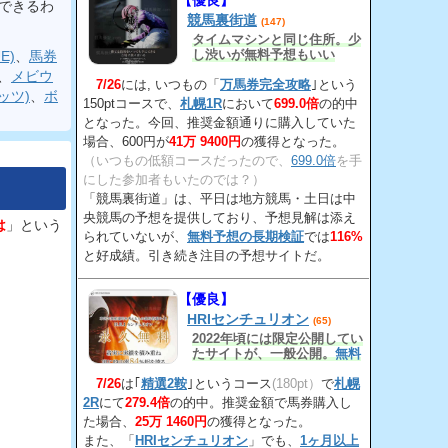
【優良】
できるわ
競馬裏街道
(147)
タイムマシンと同じ住所。少
し渋いが無料予想もいい
E)
、
馬券
、
メビウ
7/26
には, いつもの「
万馬券完全攻略
｣という
ッツ)
、
ボ
150ptコースで、
札幌1R
において
699.0倍
の的中
となった。今回、推奨金額通りに購入していた
場合、600円が
41万 9400円
の獲得となった。
（いつもの低額コースだったので、
699.0倍
を手
にした参加者もいたのでは？）
。
「競馬裏街道」は、平日は地方競馬・土日は中
央競馬の予想を提供しており、予想見解は添え
は
」という
られていないが、
無料予想の長期検証
では
116%
と好成績。引き続き注目の予想サイトだ。
【優良】
HRIセンチュリオン
(65)
2022年頃には限定公開してい
たサイトが、一般公開。
無料
予想の回収率
が高い！
7/26
は｢
精選2鞍
｣というコース
(180pt）
で
札幌
2R
にて
279.4倍
の的中。推奨金額で馬券購入し
た場合、
25万 1460円
の獲得となった。
また、「
HRIセンチュリオン
」でも、
1ヶ月以上