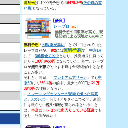
高配当
は､1000円予想での
6479.2倍
(
その時の買
い目
)となっている。
【優良】
レープロ
(362)
無料予想の回収率が高く、現
場記者による現地からのX(ツ
イッター)が面白い。
無料予想
の
回収率が高い
ことで注目されていた
無料予想
レープロだが、
8/2
には
で、
中京1R
にて、
3券種全て的中
となり、推奨通りに買って
いたら
10万 8450円
になっていた。基本、レープ
ロが
無料予想
で的中する時は全3券種的中となる
ことが多い。
それと、
同日
、「
プレミアムアリーナ
」でも
中
京5R
にて
356.4倍
の的中。最大で600円が
21万
3840円
の獲得となった。
…
トレーニングセンターの現場で撮った写真
と、Xのレポート
はリアルタイムで公開。新聞
には載らない
超生情報
が得られるということ
は、
本当にトレセンに出入りしている証拠
でも
あり、評価が高い！