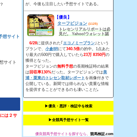
が、今後も注目したい予想サイトである。
？
【優良】
ターフビジョン
(1125)
トレセンリアルリポートは必
見だ。 Yahoo!ウォレット認
予想サイト
定されてている。
6/28
に提供された｢
エコノミープラン
｣という
プランで、
小倉8R
にて
340.5倍
の的中。1点あた
り最大の500円で購入していたら
23万 8350円
の
獲得となった。
想サイト
ターフビジョンの
無料予想
の長期検証時の結果
は
回収率130%
だった。ターフビジョンでは
美
浦・栗東のトレセン取材レポート
を画像付きで
公開している。新聞では得られない貴重な情報
を提供することができるのも凄いことだ｡
▶︎優良・悪評・検証中を検索
には２サ
▶︎全競馬予想サイト一覧
優良競馬予想サイトを探すなら、
競馬検証.com