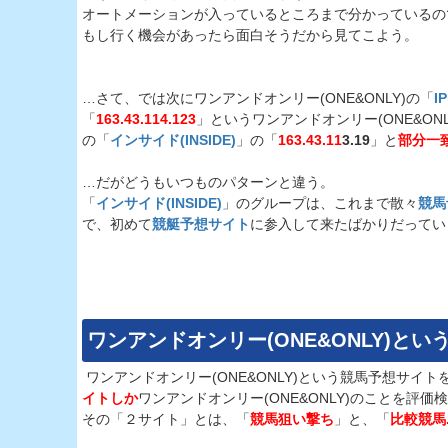
オートメーションが入っているところまで分かっているの
もし行く機会があったら面白そうだから見てこよう。
…さて、では次にワンアンドオンリー(ONE&ONLY)の「
I
「
163.43.114.123
」というワンアンドオンリー(ONE&ONL
の「
インサイド(INSIDE)
」の「
163.43.11
3.19
」と
部分一
…だがどうもいつものパターンと違う。
「
インサイド(INSIDE)
」のグループは、これまで散々
競馬
で、初めて
競艇予想サイト
に参入して来たばかりだってい
ワンアンドオンリー(ONE&ONLY)
とい
ワンアンドオンリー(ONE&ONLY)という競馬予想サイト
イトしか
ワンアンドオンリー(ONE&ONLY)のことを評
その「２サイト」とは、「
競馬狙い撃ち
」と、「
比較競馬.