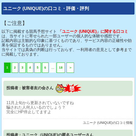
ユニーク (UNIQUE)の口コミ・評価・評判
【ご注意】
以下に掲載する競馬予想サイト
「ユニーク (UNIQUE)」に関する口コミ
は、当サイトに寄せられた一部ユーザーの個人的な体験や感想です。
記載内容は主観的な印象に基づくものであり、サービス内容の正確性や効
果を保証するものではありません。
当サイトでは真偽の判断は行っておらず、一利用者の意見として参考まで
に掲載しております。
1
2
3
4
5
6
...
18
＞
投稿者 : 被害者友の会さん
11月上旬から更新されていないですね
騙された人何人いるのでしょう？
完全にHP停止してますよ
ユニーク (UNIQUE)の口コミ情報
投稿者 : ユニーク（UNIQUE)の匿名ユーザーさん