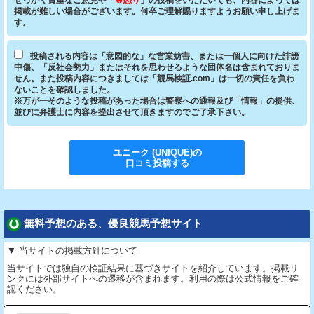
せっかく貴重なご意見や「
🔥怒り
」の投稿をいただいても、内容によっては
掲載が難しい場合がございます。何卒ご理解賜りますようお願い申し上げま
す。
投稿される内容は「意図的な」な営業妨害、または一個人に向けた誹謗
中傷、「反社会勢力」またはそれを思わせるような団体名は含まれておりま
せん。また投稿内容につきましては「競馬検証.com」は一切の責任を負わ
ないことを確認しました。
※万が一そのような投稿があった場合は警察への通報及び「情報」の提供、
並びに弁護士に内容を提出させて頂きますのでご了承下さい。
ユニーク (UNIQUE)
の
口コミ投稿する
無料予想のある、優良競馬予想サイト
▼ 当サイトの掲載方針について
当サイトでは独自の検証結果に基づきサイトを紹介しています。掲載リ
ンクには外部サイトへの遷移が含まれます。利用の際は公式情報をご確
認ください。