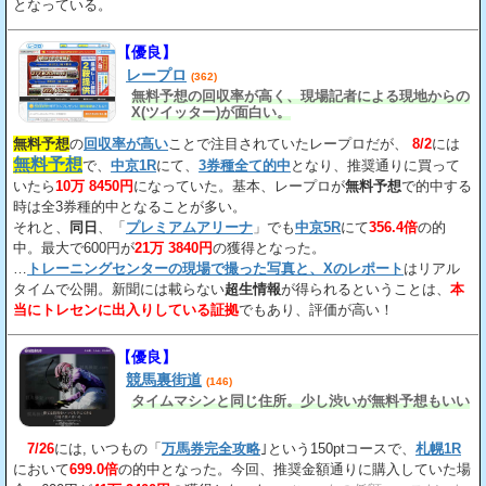
となっている。
【優良】
レープロ
(362)
無料予想の回収率が高く、現場記者による現地からの
X(ツイッター)が面白い。
無料予想
の
回収率が高い
ことで注目されていたレープロだが、
8/2
には
無料予想
で、
中京1R
にて、
3券種全て的中
となり、推奨通りに買って
いたら
10万 8450円
になっていた。基本、レープロが
無料予想
で的中する
時は全3券種的中となることが多い。
それと、
同日
、「
プレミアムアリーナ
」でも
中京5R
にて
356.4倍
の的
中。最大で600円が
21万 3840円
の獲得となった。
…
トレーニングセンターの現場で撮った写真と、Xのレポート
はリアル
タイムで公開。新聞には載らない
超生情報
が得られるということは、
本
当にトレセンに出入りしている証拠
でもあり、評価が高い！
【優良】
競馬裏街道
(146)
タイムマシンと同じ住所。少し渋いが無料予想もいい
7/26
には, いつもの「
万馬券完全攻略
｣という150ptコースで、
札幌1R
において
699.0倍
の的中となった。今回、推奨金額通りに購入していた場