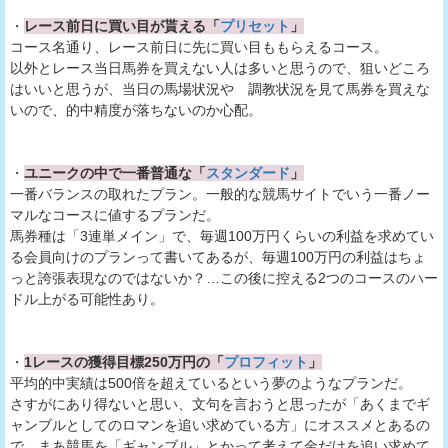
・
レース前日に買い目が貰える「
プリセット
」
コース名通り、レース前日に先に買い目ももらえるコース。
以外とレース当日馬券を買えない人は多いと思うので、狙いどころ
はいいと思うが、当日の馬場状況や 調教状況を見て馬券を買えな
いので、的中精度が落ちないのか心配。
・
ユニークの中で一番普通な「
スタンダード
」
一番バランスの取れたプラン。一般的な競馬サイトでいう一番ノー
マルなコースに値するプランだ。
馬券種は「3連単メイン」で、毎週100万円くらいの利益を求めてい
る会員向けのプランって書いてあるが、毎週100万円の利益はちょ
っと誇張表現なのではないか？…この後に控える2つのコースのハー
ドル上がる可能性あり。
・
1レースの獲得目標250万円の「
プロフィット
」
平均的中実績は500倍を超えているという夢のようなプランだ。
さすがにあり得ないと思い、文句を言おうと思ったが「あくまでギ
ャンブルとしてのロマンを追い求めている方」にオススメとあるの
で、まあ競馬を「ギャンブル」とかって考えて金だけを追い求めて