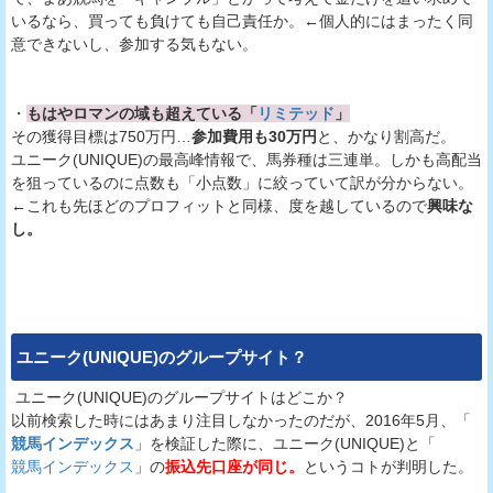
いるなら、買っても負けても自己責任か。←個人的にはまったく同
意できないし、参加する気もない。
・
もはやロマンの域も超えている「
リミテッド
」
その獲得目標は750万円…
参加費用も30万円
と、かなり割高だ。
ユニーク(UNIQUE)の最高峰情報で、馬券種は三連単。しかも高配当
を狙っているのに点数も「小点数」に絞っていて訳が分からない。
←これも先ほどのプロフィットと同様、度を越しているので
興味な
し。
ユニーク(UNIQUE)
のグループサイト？
ユニーク(UNIQUE)のグループサイトはどこか？
以前検索した時にはあまり注目しなかったのだが、2016年5月、「
競馬インデックス
」を検証した際に、ユニーク(UNIQUE)と「
競馬インデックス
」の
振込先口座が同じ。
というコトが判明した。