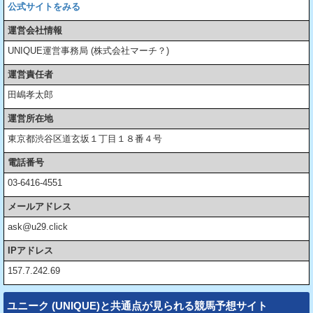
公式サイトをみる
運営会社情報
UNIQUE運営事務局 (株式会社マーチ？)
運営責任者
田嶋孝太郎
運営所在地
東京都渋谷区道玄坂１丁目１８番４号
電話番号
03-6416-4551
メールアドレス
ask@u29.click
IPアドレス
157.7.242.69
ユニーク (UNIQUE)と共通点が見られる競馬予想サイト