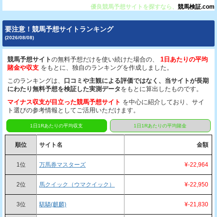
優良競馬予想サイトを探すなら、
競馬検証.com
要注意！競馬予想サイトランキング
(2026/08/08)
競馬予想サイト
の無料予想だけを使い続けた場合の、
1日あたりの平均
賭金や収支
をもとに、独自のランキングを作成しました。
このランキングは、
口コミや主観による評価ではなく、当サイトが長期
にわたり無料予想を検証した実測データ
をもとに算出したものです。
マイナス収支が目立った競馬予想サイト
を中心に紹介しており、サイ
ト選びの参考情報としてご活用いただけます。
1日1Rあたりの平均収支
1日1Rあたりの平均賭金
順位
サイト名
金額
1位
万馬券マスターズ
¥-22,964
2位
馬クイック（ウマクイック）
¥-22,950
3位
騏驎(麒麟)
¥-21,830