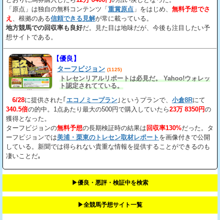
「原点」は独自の無料コンテンツ「
重賞原点
」をはじめ、
無料予想でさ
え
、根拠のある
信頼できる見解
が常に載っている。
地方競馬での回収率も良好
だ。見た目は地味だが、今後も注目したい予
想サイトである。
【優良】
ターフビジョン
(1125)
トレセンリアルリポートは必見だ。 Yahoo!ウォレッ
ト認定されてている。
6/28
に提供された｢
エコノミープラン
｣というプランで、
小倉8R
にて
340.5倍
の的中。1点あたり最大の500円で購入していたら
23万 8350円
の
獲得となった。
ターフビジョンの
無料予想
の長期検証時の結果は
回収率130%
だった。タ
ーフビジョンでは
美浦・栗東のトレセン取材レポート
を画像付きで公開
している。新聞では得られない貴重な情報を提供することができるのも
凄いことだ｡
▶︎優良・悪評・検証中を検索
▶︎全競馬予想サイト一覧