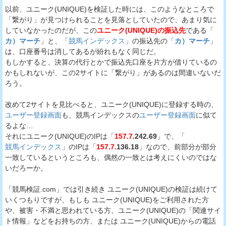
以前、ユニーク(UNIQUE)を検証した時には、このようなところで
「繋がり」が見つけられることを見落としていたので、あまり気に
していなかったのだが、この
ユニーク(UNIQUE)の振込先
である「
カ）マーチ
」と、「
競馬インデックス
」の振込先の「
カ）マーチ
」
は、口座番号は消してあるが紛れもなく同じだ。
もしかすると、決算の代行とかで振込先口座を片方が借りているの
かもしれないが、この2サイトに「繋がり」があるのは間違いないだ
ろう。
改めて2サイトを見比べると、ユニーク(UNIQUE)に登録する時の、
ユーザー登録画面
も、競馬インデックスの
ユーザー登録画面
に似て
るよな…
それにユニーク(UNIQUE)のIPは「
157.7.
242.69
」で、「
競馬インデックス
」のIPは「
157.7.
136.18
」なので、前部分が部分
一致しているというところも、偶然の一致とは考えにくいのではな
いだろーか。
「競馬検証.com」では引き続き ユニーク(UNIQUE)の検証は続けて
いくつもりですが、もしも ユニーク(UNIQUE)をご利用された方
や、被害・不満と思われている方、ユニーク(UNIQUE)の「関連サイ
ト情報」などをお持ちの方、または ユニーク(UNIQUE)からの電話