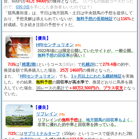
合、600円が
41万 9400円
の獲得となった。
（いつもの低額コースだった
ので、
699.0倍
を手にした参加者もいたのでは？）
「競馬裏街道」は、平日は地方競馬・土日は中央競馬の予想を提供して
おり、予想見解は添えられていないが、
無料予想の長期検証
では
116%
と
好成績。引き続き注目の予想サイトだ。
【優良】
HRIセンチュリオン
(65)
2022年頃には限定公開していたサイトが、一般公開。
無料予想の回収率
が高い！
7/26
は｢
精選2鞍
｣というコース
(180pt）
で
札幌2R
にて
279.4倍
の的中。
推奨金額で馬券購入した場合、
25万 1460円
の獲得となった。
また、「
HRIセンチュリオン
」でも、
1ヶ月以上にわたる継続検証
を実施
した。その結果、
無料予想
の
回収率が高水準で
、推奨どおりに馬券を購
入していた場合、
16レースの累計で
＋88万2,500円の、プラス収支
となっ
ていた。
【優良】
リフレイン
(78)
リフレインの
無料予想
は、
地方競馬の回収率もよく
、
非常に優れた的中率と回収率を誇っている。
7/25
には
サブリミナルターフ
（150pt）というコースで提供された2鞍