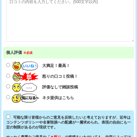
個人評価
※必須
大満足！最高！
怒りの口コミ投稿！
評価なしで雑談投稿
ネタ提供はこちら
可能な限り皆様からのご意見を反映したいと考えておりますが、近年は
コンテンツポリシーや名誉毀損への配慮が一層求められ、表現の自由にも一
定の制限があるのが現状です。