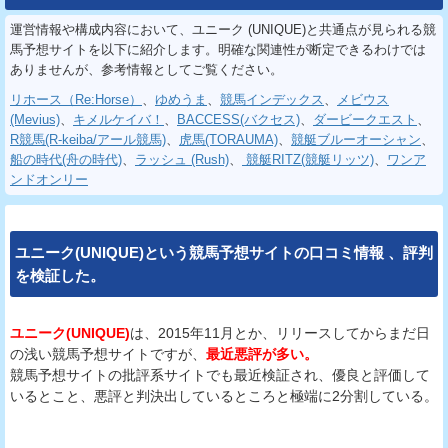
運営情報や構成内容において、ユニーク (UNIQUE)と共通点が見られる競
馬予想サイトを以下に紹介します。明確な関連性が断定できるわけでは
ありませんが、参考情報としてご覧ください。
リホース（Re:Horse）
、
ゆめうま
、
競馬インデックス
、
メビウス
(Mevius)
、
キメルケイバ！
、
BACCESS(バクセス)
、
ダービークエスト
、
R競馬(R-keiba/アール競馬)
、
虎馬(TORAUMA)
、
競艇ブルーオーシャン
、
船の時代(舟の時代)
、
ラッシュ (Rush)
、
競艇RITZ(競艇リッツ)
、
ワンア
ンドオンリー
ユニーク(UNIQUE)
という
競馬予想サイト
の
口コミ
情報
、
評判
を
検証
した。
ユニーク(UNIQUE)
は、2015年11月とか、リリースしてからまだ日
の浅い競馬予想サイトですが、
最近悪評が多い。
競馬予想サイトの批評系サイトでも最近検証され、優良と評価して
いるとこと、悪評と判決出しているところと極端に2分割している。