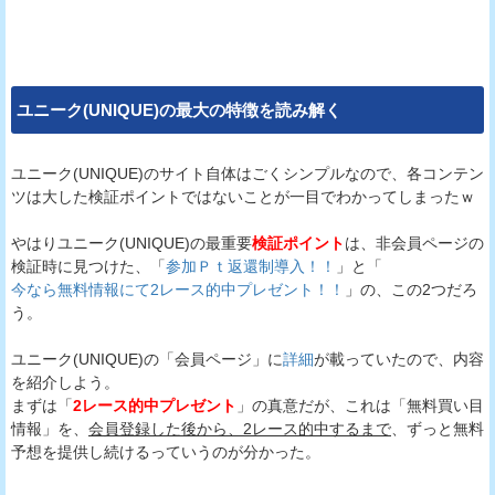
ユニーク(UNIQUE)
の最大の特徴を読み解く
ユニーク(UNIQUE)のサイト自体はごくシンプルなので、各コンテン
ツは大した検証ポイントではないことが一目でわかってしまったｗ
やはりユニーク(UNIQUE)の最重要
検証ポイント
は、非会員ページの
検証時に見つけた、「
参加Ｐｔ返還制導入！！
」と「
今なら無料情報にて2レース的中プレゼント！！
」の、この2つだろ
う。
ユニーク(UNIQUE)の「会員ページ」に
詳細
が載っていたので、内容
を紹介しよう。
まずは「
2レース的中プレゼント
」の真意だが、これは「無料買い目
情報」を、
会員登録した後から、2レース的中するまで
、ずっと無料
予想を提供し続けるっていうのが分かった。